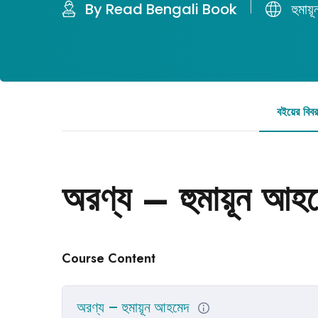
By Read Bengali Book
হুমায়
বইয়ের বিব
অরণ্য – হুমায়ূন আহ
Course Content
অরণ্য – হুমায়ূন আহমেদ