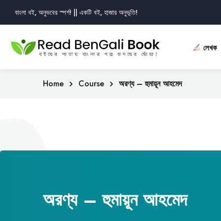
বাংলা বই, অনুভবের স্পর্শ! || একটি বই, হাজার অনুভূতি!
লেখক
Home
Course
অরণ্য – হুমায়ূন আহমেদ
অরণ্য – হুমায়ূন আহমেদ