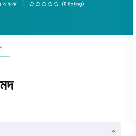
ূন আহমেদ
(0 Rating)
Lost your password?
Remember me
রণ
রিভিউ
মেদ