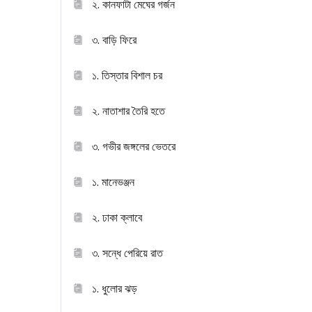
২. কানফাটা মেঘের গর্জন
৩. বাড়ি ফিরে
১. তিস্তার বিশাল চর
২. নাতাশার তৈরি হতে
৩. গভীর জঙ্গলের ভেতরে
১. মানেভঞ্জন
২. ঢাকা ক্লাবে
৩. সন্ধে পেরিয়ে রাত
১. ধুলোর ঝড়