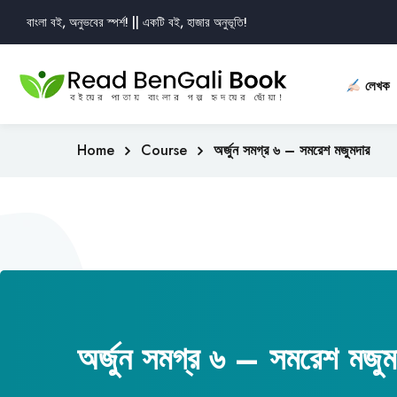
বাংলা বই, অনুভবের স্পর্শ! || একটি বই, হাজার অনুভূতি!
লেখক
Home
Course
অর্জুন সমগ্র ৬ – সমরেশ মজুমদার
অর্জুন সমগ্র ৬ – সমরেশ মজুম