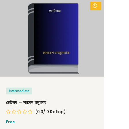
Intermediate
In
ছোটগল্প – সমরেশ মজুমদার
আট ক
(0.0/ 0 Rating)
Free
Fre