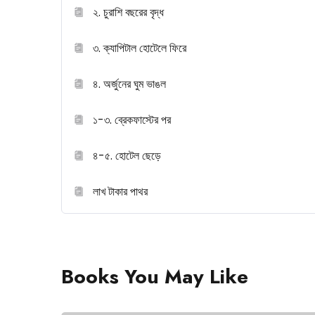
২. চুরাশি বছরের বৃদ্ধ
৩. ক্যাপিটাল হোটেলে ফিরে
৪. অর্জুনের ঘুম ভাঙল
১-৩. ব্রেকফাস্টের পর
৪-৫. হোটেল ছেড়ে
লাখ টাকার পাথর
Books You May Like