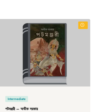
Intermediate
In
পটমঞ্জরী – অভীক সরকার
বিষ্ণ