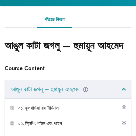
বইয়ের বিবরণ
রিভিউ
আঙুল কাটা জগলু – হুমায়ূন আহমেদ
Course Content
আঙুল কাটা জগলু – হুমায়ূন আহমেদ
০১. ফুলবাড়িয়া বাস টার্মিনাল
০২. স্লিপিং গাউন এবং পাইপ