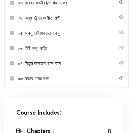
০৩. আরব্য রজনীর সিন্দাবাদ সাহেব
০৪. অন্ধ রবীন্দ্র সংগীত শিল্পী
০৫. জগলু ভাইয়ের ছেলে বাবু
০৬. মিষ্টি গন্ধ পাচ্ছি
০৭. মিতুরা কানাডায় চলে যাবে
০৮. দুবছর পরের কথা
Course Includes:
Chapters :
8