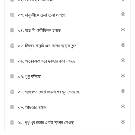
০৩. মানুষটাকে চেনা চেনা লাগছে
০৪. ঘরে কি টেলিভিশন চলছে
০৫. টিম্বার মার্চেন্ট এস আলম অ্যান্ড সন্স
০৬. অনেকক্ষণ ধরে দরজার কড়া নড়ছে
০৭. পৃথু কাঁদছে
০৮. দুঃস্বপ্ন দেখে জয়নালের ঘুম ভেঙেছে
০৯. আছরের নামাজ
১০. পৃথু খুব মজার একটা স্বপ্ন দেখছে