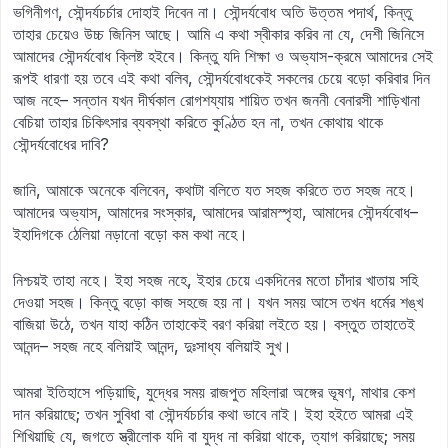
ভগিনীগণ, সৌন্দর্যচর্চার দোহাই দিবেন না। সৌন্দর্যবোধ অতি উত্তম পদার্থ, কিন্তু
তাহার চেয়েও উচ্চ জিনিস আছে। আমি এ কথা স্বীকার করিব না যে, দেশী জিনিসে
আমাদের সৌন্দর্যবোধ ক্লিষ্ট হইবে। কিন্তু যদি শিক্ষা ও অভ্যাস-ক্রমে আমাদের সেই
রূপই ধারণা হয় তবে এই কথা বলিব, সৌন্দর্যবোধকেই সকলের চেয়ে বড়ো করিবার দিন
আজ নহে– সন্তান যখন দীর্ঘকাল রোগশয্যায় শায়িত তখন জননী বেনারসী শাড়িখানা
বেচিয়া তাহার চিকিৎসার ব্যবস্থা করিতে কুণ্ঠিত হন না, তখন কোথায় থাকে
সৌন্দর্যবোধের দাবি?
জানি, আমাকে অনেকে বলিবেন, কথাটা বলিতে যত সহজ করিতে তত সহজ নহে।
আমাদের অভ্যাস, আমাদের সংস্কার, আমাদের আরামস্পৃহা, আমাদের সৌন্দর্যবোধ–
ইহাদিগকে ঠেলিয়া নড়ানো বড়ো কম কথা নহে।
নিশ্চয়ই তাহা নহে। ইহা সহজ নহে, ইহার চেয়ে একদিনের মতো চাঁদার খাতায় সহি
দেওয়া সহজ। কিন্তু বড়ো কাজ সহজে হয় না। যখন সময় আসে তখন ধর্মের শঙ্খ
বাজিয়া উঠে, তখন যাহা কঠিন তাহাকেই বরণ করিয়া লইতে হয়। বস্তুত তাহাতেই
আনন্দ– সহজ নহে বলিয়াই আনন্দ, দুঃসাধ্য বলিয়াই সুখ।
আমরা ইতিহাসে পড়িয়াছি, যুদ্ধের সময় রাজপুত মহিলারা অঙ্গের ভূষণ, মাথার কেশ
দান করিয়াছে; তখন সুবিধা বা সৌন্দর্যচর্চার কথা ভাবে নাই। ইহা হইতে আমরা এই
শিখিয়াছি যে, জগতে স্ত্রীলোক যদি বা যুদ্ধ না করিয়া থাকে, ত্যাগ করিয়াছে; সময়