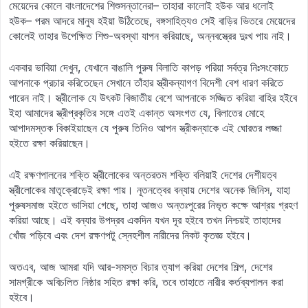
মেয়েদের কোলে বাংলাদেশের শিশুসন্তানেরা– তাহারা কালোই হউক আর ধলোই
হউক– পরম আদরে মানুষ হইয়া উঠিতেছে, বঙ্গসাহিত্যও সেই বাড়ির ভিতরে মেয়েদের
কোলেই তাহার উপেক্ষিত শিশু-অবস্থা যাপন করিয়াছে, অন্নবস্ত্রের দুঃখ পায় নাই।
একবার ভাবিয়া দেখুন, যেখানে বাঙালি পুরুষ বিলাতি কাপড় পরিয়া সর্বত্র নিঃসংকোচে
আপনাকে প্রচার করিতেছেন সেখানে তাঁহার স্ত্রীকন্যাগণ বিদেশী বেশ ধারণ করিতে
পারেন নাই। স্ত্রীলোক যে উৎকট বিজাতীয় বেশে আপনাকে সজ্জিত করিয়া বাহির হইবে
ইহা আমাদের স্ত্রীপ্রকৃতির সঙ্গে এতই একান্ত অসংগত যে, বিলাতের মোহে
আপাদমস্তক বিকাইয়াছেন যে পুরুষ তিনিও আপন স্ত্রীকন্যাকে এই ঘোরতর লজ্জা
হইতে রক্ষা করিয়াছেন।
এই রক্ষণপালনের শক্তি স্ত্রীলোকের অন্তরতম শক্তি বলিয়াই দেশের দেশীয়ত্ব
স্ত্রীলোকের মাতৃক্রোড়েই রক্ষা পায়। নূতনত্বের বন্যায় দেশের অনেক জিনিস, যাহা
পুরুষসমাজ হইতে ভাসিয়া গেছে, তাহা আজও অন্তঃপুরের নিভৃত কক্ষে আশ্রয় গ্রহণ
করিয়া আছে। এই বন্যার উপদ্রব একদিন যখন দূর হইবে তখন নিশ্চয়ই তাহাদের
খোঁজ পড়িবে এবং দেশ রক্ষণপটু স্নেহশীল নারীদের নিকট কৃতজ্ঞ হইবে।
অতএব, আজ আমরা যদি আর-সমস্ত বিচার ত্যাগ করিয়া দেশের শিল্প, দেশের
সামগ্রীকে অবিচলিত নিষ্ঠার সহিত রক্ষা করি, তবে তাহাতে নারীর কর্তব্যপালন করা
হইবে।