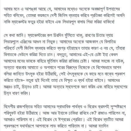
আমার মনে এ আশঙ্কা আছে যে, আমাদের মধ্যেও অনেকে অবজ্ঞাপূর্ণ উপহাসের
সহিত বলিবেন, তোমরা কয়জনে দেশী জিনিস ব্যবহার করিবে প্রতিজ্ঞা করিলেই অমনি
নাকি ম্যাঞ্চেস্টর ফতুর হইয়া যাইবে এবং লিভারপুল বাসায় গিয়া মরিয়া থাকিবে!
সে কথা জানি। ম্যাঞ্চেস্টরের কল চিরদিন ফুঁসিতে থাক্‌, রাবণের চিতার ন্যায়
লিভারপুলে এঞ্জিনের আগুন না নিভুক। আমাদের অনেকে আজকাল যে বিলাতির
পরিবর্তে দেশী জিনিস ব্যবহার করিতে ব্যগ্র হইয়াছেন তাহার কারণ এ নয় যে, তাঁহারা
বিলাতকে দেউলে করিয়া দিতে চান। বস্তুত, আমাদের এই-যে চেষ্টা ইহা কেবল
আমাদের মনের ভাবকে বাহিরে মূর্তিমান করিয়া রাখিবার চেষ্টা। আমরা সহজে না হউক,
অন্তত বারংবার আঘাতে ও অপমানে পরের বিরুদ্ধে নিজেকে যে বিশেষভাবে আপন
বলিয়া জানিতে উৎসুক হইয়া উঠিয়াছি, সেই ঔৎসুক্যকে যে কায়ে মনে বাক্যে প্রকাশ
করিতে হইবে– নতুবা দুই দিনেই তাহা যে বিস্মৃত ও ব্যর্থ হইয়া যাইবে। আমাদের
মন্ত্রও চাই, চিহ্নও চাই। আমরা অন্তরে স্বদেশকে বরণ করিব এবং বাহিরে স্বদেশের
চিহ্ন ধারণ করিব।
বিদেশীয় রাজশক্তির সহিত আমাদের স্বাভাবিক পার্থক্য ও বিরোধ ক্রমশই সুস্পষ্টরূপে
পরিস্ফুট হইয়া উঠিয়াছে। আজ আর ইহাকে ঢাকিয়া রাখিবে কে? রাজাও পারিলেন না,
আমরাও পারিলাম না। এই বিরোধ যে ঈশ্বরের প্রেরিত। এই বিরোধ ব্যতীত আমরা
প্রবলরূপে যথার্থরূপে আপনাকে লাভ করিতে পারিতাম না। আমরা যতদিন