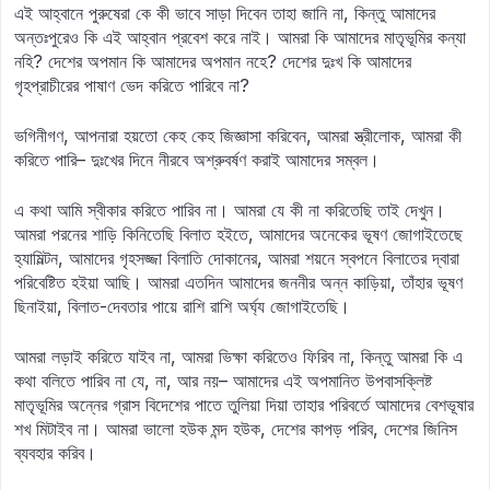
এই আহ্বানে পুরুষেরা কে কী ভাবে সাড়া দিবেন তাহা জানি না, কিন্তু আমাদের
অন্তঃপুরেও কি এই আহ্বান প্রবেশ করে নাই। আমরা কি আমাদের মাতৃভূমির কন্যা
নহি? দেশের অপমান কি আমাদের অপমান নহে? দেশের দুঃখ কি আমাদের
গৃহপ্রাচীরের পাষাণ ভেদ করিতে পারিবে না?
ভগিনীগণ, আপনারা হয়তো কেহ কেহ জিজ্ঞাসা করিবেন, আমরা স্ত্রীলোক, আমরা কী
করিতে পারি– দুঃখের দিনে নীরবে অশ্রুবর্ষণ করাই আমাদের সম্বল।
এ কথা আমি স্বীকার করিতে পারিব না। আমরা যে কী না করিতেছি তাই দেখুন।
আমরা পরনের শাড়ি কিনিতেছি বিলাত হইতে, আমাদের অনেকের ভূষণ জোগাইতেছে
হ্যামিল্টন, আমাদের গৃহসজ্জা বিলাতি দোকানের, আমরা শয়নে স্বপনে বিলাতের দ্বারা
পরিবেষ্টিত হইয়া আছি। আমরা এতদিন আমাদের জননীর অন্ন কাড়িয়া, তাঁহার ভূষণ
ছিনাইয়া, বিলাত-দেবতার পায়ে রাশি রাশি অর্ঘ্য জোগাইতেছি।
আমরা লড়াই করিতে যাইব না, আমরা ভিক্ষা করিতেও ফিরিব না, কিন্তু আমরা কি এ
কথা বলিতে পারিব না যে, না, আর নয়– আমাদের এই অপমানিত উপবাসক্লিষ্ট
মাতৃভূমির অন্নের গ্রাস বিদেশের পাতে তুলিয়া দিয়া তাহার পরিবর্তে আমাদের বেশভূষার
শখ মিটাইব না। আমরা ভালো হউক মন্দ হউক, দেশের কাপড় পরিব, দেশের জিনিস
ব্যবহার করিব।