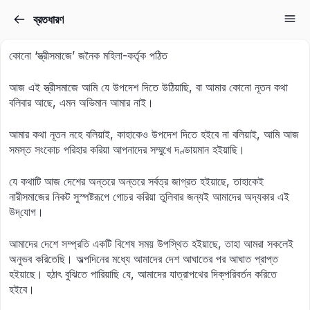
ব্রতধারণ
Sign in
Sign up
কোনো ‘স্ত্রীসমাজে’ জনৈক মহিলা-কর্তৃক পঠিত
Sign in
আজ এই স্ত্রীসমাজে আমি যে উপদেশ দিতে উঠিয়াছি, বা আমার কোনো নূতন কথা
Don’t have an account?
Sign up
বলিবার আছে, এমন অভিমান আমার নাই।
আমার কথা নূতন নহে বলিয়াই, কাহাকেও উপদেশ দিতে হইবে না বলিয়াই, আমি আজ
সমস্ত সংকোচ পরিহার করিয়া আপনাদের সম্মুখে দণ্ডায়মান হইয়াছি।
যে কথাটি আজ দেশের অন্তরে অন্তরে সর্বত্র জাগ্রত হইয়াছে, তাহাকেই
নারীসমাজের নিকট সুস্পষ্টরূপে গোচর করিয়া তুলিবার জন্যই আমাদের অদ্যকার এই
উদ্‌যোগ।
Lost your password?
Remember me
আমাদের দেশে সম্প্রতি একটি বিশেষ সময় উপস্থিত হইয়াছে, তাহা আমরা সকলেই
অনুভব করিতেছি। অল্পদিনের মধ্যে আমাদের দেশ আঘাতের পর আঘাত প্রাপ্ত
হইয়াছে। হঠাৎ বুঝিতে পারিয়াছি যে, আমাদের যাত্রাপথের দিক্‌পরিবর্তন করিতে
হইবে।