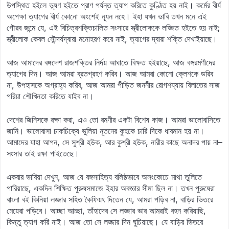
উপস্থিত হইলে ভূষণ হইতে প্রাণ পর্যন্ত ত্যাগ করিতে কুণ্ঠিত হয় নাই। কর্মের বীর্য
অপেক্ষা ত্যাগের বীর্য কোনো অংশেই ন্যূন নহে। ইহা যখন ভাবি তখন মনে এই
গৌরব জন্মে যে, এই বিচিত্রশক্তিচালিত সংসারে স্ত্রীলোককে লজ্জিত হইতে হয় নাই;
স্ত্রীলোক কেবল সৌন্দর্যদ্বারা মনোহরণ করে নাই, ত্যাগের দ্বারা শক্তি দেখাইয়াছে।
আজ আমাদের বঙ্গদেশ রাজশক্তির নির্দয় আঘাতে বিক্ষত হইয়াছে, আজ বঙ্গরমণীদের
ত্যাগের দিন। আজ আমরা ব্রতগ্রহণ করিব। আজ আমরা কোনো ক্লেশকে ডরিব
না, উপহাসকে অগ্রাহ্য করিব, আজ আমরা পীড়িত জননীর রোগশয্যায় বিলাতের সাজ
পরিয়া শৌখিনতা করিতে যাইব না।
দেশের জিনিসকে রক্ষা করা, এও তো রমণীর একটা বিশেষ কাজ। আমরা ভালোবাসিতে
জানি। ভালোবাসা চাকচিক্যে ভুলিয়া নূতনের কুহকে চারি দিকে ধাবমান হয় না।
আমাদের যাহা আপন, সে সুশ্রী হউক, আর কুশ্রী হউক, নারীর কাছে অনাদর পায় না–
সংসার তাই রক্ষা পাইতেছে।
একবার ভাবিয়া দেখুন, আজ যে বঙ্গসাহিত্য বলিষ্ঠভাবে অসংকোচে মাথা তুলিতে
পারিয়াছে, একদিন শিক্ষিত পুরুষসমাজে ইহার অবজ্ঞার সীমা ছিল না। তখন পুরুষেরা
বাংলা বই কিনিয়া লজ্জার সহিত কৈফিয়ৎ দিতেন যে, আমরা পড়িব না, বাড়ির ভিতরে
মেয়েরা পড়িবে। আচ্ছা আচ্ছা, তাঁহাদের সে লজ্জার ভার আমরাই বহন করিয়াছি,
কিন্তু ত্যাগ করি নাই। আজ তো সে লজ্জার দিন ঘুচিয়াছে। যে বাড়ির ভিতরে