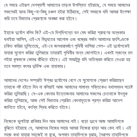
যে সময়ে এইরূপ দেশব্যাপী আঘাতের তাড়না উপস্থিত হইয়াছে, যে সময়ে আমাদের
সকলেরই হৃদয় কিছু-না-কিছু চঞ্চল হইয়া উঠিয়াছে, সেই সময়কে যদি আমরা উপেক্ষা
করি তবে বিধাতার প্রেরণাকে অবজ্ঞা করা হইবে।
ইহাকে দুর্যোগ বলিব কি? এই-যে দিগ্‌দিগন্তে ঘন মেঘ করিয়া শ্রাবণের অন্ধকার
ঘনাইয়া আসিল, এই-যে বিদ্যুতের আলোক এবং বজ্রের গর্জন আমাদের হৃৎপিণ্ডকে
চকিত করিয়া তুলিতেছে, এই-যে জলধারাবর্ষণে পৃথিবী ভাসিয়া গেল– এই দুর্যোগকেই
যাহারা সুযোগ করিয়া তুলিয়াছে তাহারাই পৃথিবীর অন্ন জোগাইবে। এখনই স্কন্ধে হল
লইয়া কৃষককে কোমর বাঁধিতে হইবে। এই সময়টুকু যদি অতিক্রম করিতে দেওয়া হয়
তবে সমস্ত বৎসর দুর্ভিক্ষ এবং হাহাকার।
আমাদের দেশেও সম্প্রতি ঈশ্বর দুর্যোগের বেশে যে সুযোগকে প্রেরণ করিয়াছেন
তাহাকে নষ্ট হইতে দিব না বলিয়াই আজ আমাদের সামান্য শক্তিকেও যথাসম্ভব সচেষ্ট
করিয়া তুলিয়াছি। যে-এক বেদনার উত্তেজনায় আমাদের সকলের চেতনাকে উৎসুক
করিয়া তুলিয়াছে, আজ সেই বিধাতার প্রেরিত বেদনাদূতকে প্রশ্ন করিয়া আদেশ
জানিতে হইবে, কর্তব্য স্থির করিতে হইবে।
নিজেকে ভুলাইয়া রাখিবার দিন আর আমাদের নাই। বড়ো দুঃখে আজ আমাদিগকে
বুঝিতে হইয়াছে যে, আমাদের নিজের সহায় আমরা নিজেরা ছাড়া আর কেহ নাই। এই
সহজ কথা যাহারা সহজেই না বুঝে, অপমান তাহাদিগকে বুঝায়, নৈরাশ্য তাহাদিগকে