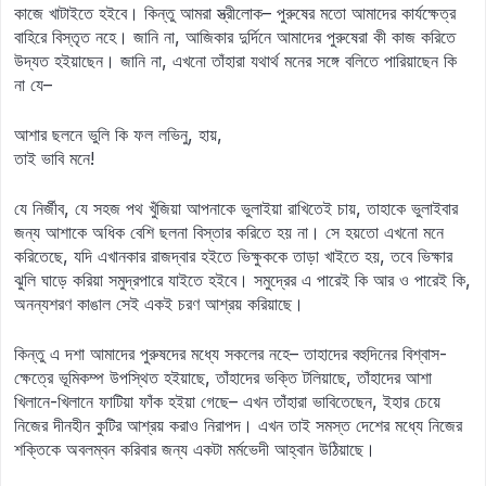
কাজে খাটাইতে হইবে। কিন্তু আমরা স্ত্রীলোক– পুরুষের মতো আমাদের কার্যক্ষেত্র
বাহিরে বিস্তৃত নহে। জানি না, আজিকার দুর্দিনে আমাদের পুরুষেরা কী কাজ করিতে
উদ্যত হইয়াছেন। জানি না, এখনো তাঁহারা যথার্থ মনের সঙ্গে বলিতে পারিয়াছেন কি
না যে–
আশার ছলনে ভুলি কি ফল লভিনু, হায়,
তাই ভাবি মনে!
যে নির্জীব, যে সহজ পথ খুঁজিয়া আপনাকে ভুলাইয়া রাখিতেই চায়, তাহাকে ভুলাইবার
জন্য আশাকে অধিক বেশি ছলনা বিস্তার করিতে হয় না। সে হয়তো এখনো মনে
করিতেছে, যদি এখানকার রাজদ্বার হইতে ভিক্ষুককে তাড়া খাইতে হয়, তবে ভিক্ষার
ঝুলি ঘাড়ে করিয়া সমুদ্রপারে যাইতে হইবে। সমুদ্রের এ পারেই কি আর ও পারেই কি,
অনন্যশরণ কাঙাল সেই একই চরণ আশ্রয় করিয়াছে।
কিন্তু এ দশা আমাদের পুরুষদের মধ্যে সকলের নহে– তাহাদের বহুদিনের বিশ্বাস-
ক্ষেত্রে ভূমিকম্প উপস্থিত হইয়াছে, তাঁহাদের ভক্তি টলিয়াছে, তাঁহাদের আশা
খিলানে-খিলানে ফাটিয়া ফাঁক হইয়া গেছে– এখন তাঁহারা ভাবিতেছেন, ইহার চেয়ে
নিজের দীনহীন কুটির আশ্রয় করাও নিরাপদ। এখন তাই সমস্ত দেশের মধ্যে নিজের
শক্তিকে অবলম্বন করিবার জন্য একটা মর্মভেদী আহ্বান উঠিয়াছে।