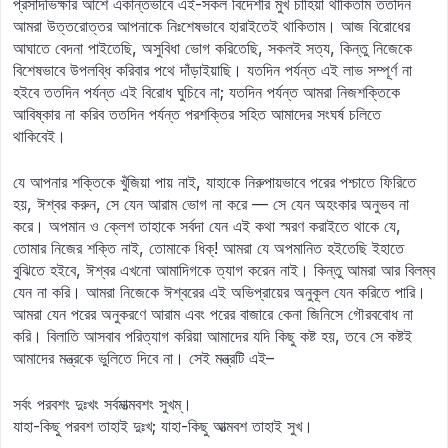
প্রসাদভিক্ষার আশে একান্তভাবে এই-সকল বিদেশীর মুখ চাহিয়া থাকিতাম ততদিন
আমরা উত্তরোত্তর আপনাকে নিঃশেষভাবে হারাইতেই থাকিতাম। আজ বিরোধের
আঘাতে বেদনা পাইতেছি, অসুবিধা ভোগ করিতেছি, সকলই সত্য, কিন্তু নিজেকে
বিশেষভাবে উপলব্ধি করিবার পথে দাঁড়াইয়াছি। যতদিন পর্যন্ত এই লাভ সম্পূর্ণ না
হইবে ততদিন পর্যন্ত এই বিরোধ ঘুচিবে না; যতদিন পর্যন্ত আমরা নিজশক্তিকে
আবিষ্কার না করিব ততদিন পর্যন্ত পরশক্তির সহিত আমাদের সংঘর্ষ চলিতে
থাকিবেই।
যে আপনার শক্তিকে খুঁজিয়া পায় নাই, যাহাকে নিরুপায়ভাবে পরের পশ্চাতে ফিরিতে
হয়, ঈশ্বর করুন, সে যেন আরাম ভোগ না করে — সে যেন অহংকার অনুভব না
করে। অপমান ও ক্লেশ তাহাকে সর্বদা যেন এই কথা স্মরণ করাইতে থাকে যে,
তোমার নিজের শক্তি নাই, তোমাকে ধিক্‌! আমরা যে অপমানিত হইতেছি ইহাতে
বুঝিতে হইবে, ঈশ্বর এখনো আমাদিগকে ত্যাগ করেন নাই। কিন্তু আমরা আর বিলম্ব
যেন না করি। আমরা নিজেকে ঈশ্বরের এই অভিপ্রায়ের অনুকূল যেন করিতে পারি।
আমরা যেন পরের অনুকরণে আরাম এবং পরের বাজারে কেনা জিনিসে গৌরববোধ না
করি। বিলাতি আসবাব পরিত্যাগ করিয়া আমাদের যদি কিছু কষ্ট হয়, তবে সে কষ্টই
আমাদের মন্ত্রকে ভুলিতে দিবে না। সেই মন্ত্রটি এই–
সর্বং পরবশং দুঃখং সর্বমাত্মবশং সুখম্‌।
যাহা-কিছু পরবশ তাহাই দুঃখ; যাহা-কিছু আত্মবশ তাহাই সুখ।