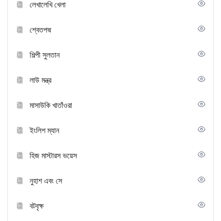
লেখালেখি খেলা
শ্বেতপদ্ম
শিল্পী সুলতান
লাউ মন্ত্র
মাসাউকি খাতাঁওরা
ইংলিশ ম্যান
হিজ মাস্টারস ভয়েস
নুহাশ এবং সে
বটবৃক্ষ