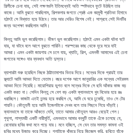
শিল্পীকে চেনা যায়, সেই লক্ষণগুলি ইতিমধ্যেই অতি স্পষ্টভাবে ফুটে উঠছিল তার
কাজে। আমি বুঝতে পারছিলাম, শিল্পকলার জগতে শ্রেষ্ঠ এক বহুমুখী প্রতিভা হিসাবে
হঠাৎই সে বিখ্যাত হয়ে উঠবে। তার আর দেরিও বিশেষ নেই। সাগ্রহে সেই দিনটির
জন্য অপেক্ষা করছিলাম আমি।
কিন্তু আমি ভুল করেছিলাম। ভীষণ ভুল করেছিলাম। হঠাৎই এমন একটা ঘটনা ঘটে
যায়, যা ঘটবে বলে আগে বুঝতে পারিনি। পরস্পরের কাছ থেকে দূরে সরে যাই
আমরা। এমন একটা জায়গায় সে চলে যায়, খ্যাতি, শিল্প, এমনকী আমাদের এই চেনা
জগতের সঙ্গেও যার ব্যবধান অতি দুস্তর।
ব্যাপারটা শুরু হয়েছিল নিছক ঠাট্টাতামাশার ভিতর দিয়ে। সন্ধের দিকে প্রায়ই তার
ফ্ল্যাটে আমি আড্ডা দিতে যেতাম। বছর দশেক আগে জানুয়ারির এক সন্ধেয় সেইরকম
আড্ডা দিতে গিয়েছি। মায়োপিয়ায় ভুগত বলে সন্ধের দিকে সে ছবি আঁকার কাজ বড়
একটা করত না। সেদিন কিন্তু সে বেশ বড় একটা ক্যানভাসে খুব বিভোর হয়ে রঙ
ধরাচ্ছিল। কাজটা এতই তন্ময় হয়ে করছিল যে, আমি যে ঘরে ঢুকেছি, তাও সে টের
পায়নি। কৌতূহলী হয়ে আমি ইজেলটাকে দেখব বলে তার পিছনে গিয়ে দাঁড়াই।
ক্যানভাসে যা তাকে আঁকতে দেখি, তাতে আমার কৌতূহল আরও বেড়েই গেল।
পৃথুলা, লাস্যময়ী একটি নারীমূর্তি, এমনভাবে আমার বন্ধুটি তাকে এঁকে চলেছে যে,
রেনোয়ার ছবির কথা মনে পড়ে যায়। মনে হচ্ছিল, সে যেন তার সমস্ত কামনা ওই
ছবির মধ্যে উজাড় করে দিচ্ছে। গলাটাকে খাঁকরে নিয়ে জিজ্ঞেস করি, ছবিতে যাঁকে