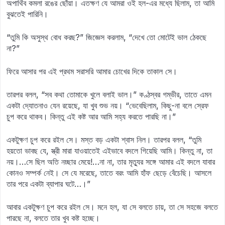
অপার্থিব কমলা রঙের ছোঁয়া। এতক্ষণ যে আমরা ওই হল-এর মধ্যে ছিলাম, তা আমি
বুঝতেই পারিনি।
“তুমি কি অসুস্থ বোধ করছ?” জিজ্ঞেস করলাম, “দেখে তো মোটেই ভাল ঠেকছে
না?”
ফিরে আসার পর এই প্রথম সরাসরি আমার চোখের দিকে তাকাল সে।
তারপর বলল, “সব কথা তোমাকে খুলে বলাই ভাল।” কণ্ঠস্বর গম্ভীর, তাতে এমন
একটা দ্যোতনাও যেন রয়েছে, যা খুব শুভ নয়। “ভেবেছিলাম, কিছু-না বলে স্রেফ
চুপ করে থাকব। কিন্তু এই কষ্ট আর আমি সহ্য করতে পারছি না।”
একটুক্ষণ চুপ করে রইল সে। মস্ত বড় একটা শ্বাস নিল। তারপর বলল, “তুমি
হয়তো ভাবছ যে, স্ত্রী মারা যাওয়াতেই এইভাবে বদলে গিয়েছি আমি। কিন্তু না, তা
নয়।…সে ছিল অতি নচ্ছার মেয়ে!…না না, তার মৃত্যুর সঙ্গে আমার এই বদলে যাবার
কোনও সম্পর্ক নেই। সে যে মরেছে, তাতে বরং আমি হাঁফ ছেড়ে বেঁচেছি। আসলে
তার পরে একটা ব্যাপার ঘটে…।”
আবার একটুক্ষণ চুপ করে রইল সে। মনে হল, যা সে বলতে চায়, তা সে সহজে বলতে
পারছে না, বলতে তার খুব কষ্ট হচ্ছে।