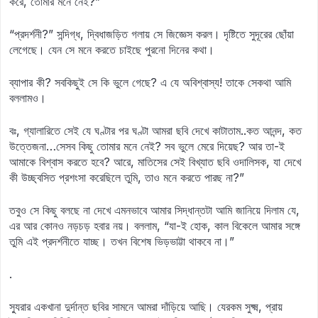
করে, তোমার মনে নেই?”
“প্রদর্শনী?” সন্দিগ্ধ, দ্বিধাজড়িত গলায় সে জিজ্ঞেস করল। দৃষ্টিতে সুদূরের ছোঁয়া
লেগেছে। যেন সে মনে করতে চাইছে পুরনো দিনের কথা।
ব্যাপার কী? সবকিছুই সে কি ভুলে গেছে? এ যে অবিশ্বাস্য! তাকে সেকথা আমি
বললামও।
বঃ, গ্যালারিতে সেই যে ঘণ্টার পর ঘণ্টা আমরা ছবি দেখে কাটাতাম..কত আনন্দ, কত
উত্তেজনা…সেসব কিছু তোমার মনে নেই? সব ভুলে মেরে দিয়েছ? আর তা-ই
আমাকে বিশ্বাস করতে হবে? আরে, মাতিসের সেই বিখ্যাত ছবি ওদালিসক, যা দেখে
কী উচ্ছ্বসিত প্রশংসা করেছিলে তুমি, তাও মনে করতে পারছ না?”
তবুও সে কিছু বলছে না দেখে এমনভাবে আমার সিদ্ধান্তটা আমি জানিয়ে দিলাম যে,
এর আর কোনও নড়চড় হবার নয়। বললাম, “যা-ই হোক, কাল বিকেলে আমার সঙ্গে
তুমি এই প্রদর্শনীতে যাচ্ছ। তখন বিশেষ ভিড়ভাট্টা থাকবে না।”
.
স্যুরার একখানা দুর্দান্ত ছবির সামনে আমরা দাঁড়িয়ে আছি। যেরকম সুক্ষ্ম, প্রায়