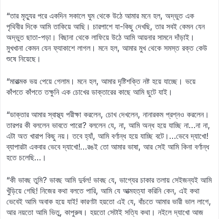
“তার মৃত্যুর পরে একদিন সকালে ঘুম থেকে উঠে আমার মনে হল, অদ্ভুত এক
পৃথিবীর দিকে আমি তাকিয়ে আছি। চারপাশে যা-কিছু দেখছি, তার সবই কেমন যেন
অদ্ভুত ছাতা-পড়া। বিছানা থেকে লাফিয়ে উঠে আমি আয়নার সামনে দাঁড়াই।
মুখখানা কেমন যেন ফ্যাকাশে লাগল। মনে হল, আমার মুখ থেকে সমস্ত রক্ত কেউ
শুষে নিয়েছে।
“মারাত্মক ভয় পেয়ে গেলাম। মনে হল, আমার দৃষ্টিশক্তি নষ্ট হয়ে যাচ্ছে। ভয়ে
কাঁপতে কাঁপতে তক্ষুনি এক চোখের ডাক্তারের কাছে আমি ছুটে যাই।
“ডাক্তার আমার স্বাস্থ্য পরীক্ষা করলেন, চোখ দেখলেন, নানারকম প্রশ্নও করলেন।
তারপর কী বললেন ভাবতে পারো? বললেন যে, না, আমি অন্ধ হয়ে যাচ্ছি না…না না,
এটা অত খারাপ কিছু নয়। তবে হ্যাঁ, আমি বর্ণান্ধ হয়ে যাচ্ছি বটে।…ভেবে দ্যাখো!
ব্যাপারটা একবার ভেবে দ্যাখো!…রঙই তো আমার ভাষা, আর সেই আমি কিনা বর্ণান্ধ
হতে চলেছি…।
“কী ভাবছ তুমি? ভাবছ আমি দুর্বল! ভাবছ যে, ভাগ্যের চাকার তলায় সেইজন্যই আমি
খুঁড়িয়ে গেছি! নিজের কথা বলতে পারি, আমি যে আত্মহত্যা করিনি কেন, এই কথা
ভেবেই আমি অবাক হয়ে যাই! কারণটা হয়তো এই যে, বাঁচতে আমার ভারী ভাল লাগে,
আর নয়তো আমি ভিতু, কাপুরুষ। হয়তো সেটাই সত্যি কথা। নইলে দ্যাখো আজ