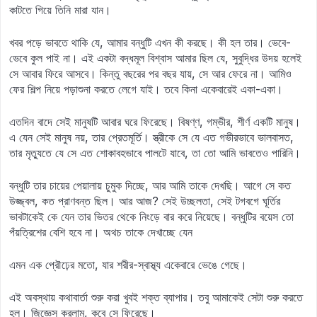
কাটতে গিয়ে তিনি মারা যান।
খবর পড়ে ভাবতে থাকি যে, আমার বন্ধুটি এখন কী করছে। কী হল তার। ভেবে-
ভেবে কুল পাই না। এই একটা বদ্ধমূল বিশ্বাস আমার ছিল যে, সুবুদ্ধির উদয় হলেই
সে আবার ফিরে আসবে। কিন্তু বছরের পর বছর যায়, সে আর ফেরে না। আমিও
ফের শিল্প নিয়ে পড়াশুনা করতে লেগে যাই। তবে কিনা একেবারেই একা-একা।
এতদিন বাদে সেই মানুষটি আবার ঘরে ফিরেছে। বিষণ্ণ, গম্ভীর, শীর্ণ একটি মানুষ।
এ যেন সেই মানুষ নয়, তার প্রেতমূর্তি। স্ত্রীকে সে যে এত গভীরভাবে ভালবাসত,
তার মৃত্যুতে যে সে এত শোকাবহভাবে পালটে যাবে, তা তো আমি ভাবতেও পারিনি।
বন্ধুটি তার চায়ের পেয়ালায় চুমুক দিচ্ছে, আর আমি তাকে দেখছি। আগে সে কত
উজ্জ্বল, কত প্রাণবন্ত ছিল। আর আজ? সেই উচ্ছলতা, সেই টগবগে ঘূর্তির
ভাবটাকেই কে যেন তার ভিতর থেকে নিংড়ে বার করে নিয়েছে। বন্ধুটির বয়েস তো
পঁয়ত্রিশের বেশি হবে না। অথচ তাকে দেখাচ্ছে যেন
এমন এক প্রৌঢ়ের মতো, যার শরীর-স্বাস্থ্য একেবারে ভেঙে গেছে।
এই অবস্থায় কথাবার্তা শুরু করা খুবই শক্ত ব্যাপার। তবু আমাকেই সেটা শুরু করতে
হল। জিজ্ঞেস করলাম, কবে সে ফিরেছে।