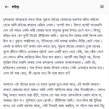
বর্ণান্ধ
Sign in
Sign up
দুষ্প্রাপ্য বইখানাকে বগলে গুঁজে পুরনো বইয়ের দোকানের ভ্যাপসা মলিন পরিবেশ
Sign in
থেকে আমি বাইরের রাস্তায় বেরিয়ে এলাম। অগস্ট মাস। বিষণ্ণ গুমোট সন্ধেগুলি
যেন এই সময়ে একটা ভারী বোঝার মতো মানুষের বুকের উপরে চেপে বসে। কিন্তু
Don’t have an account?
Sign up
বাড়ির পথে বেশ ফুর্তি নিয়েই হাঁটছিলাম আমি। আগের দিন আমার মনটা বিশেষ ভাল
ছিল না। বুঝতে পারছিলাম যে, ইতিমধ্যে সেই মনমরা ভাবটাও দিব্যি কেটে গেছে।
কেনই বা কাটবে না? কপাল ভাল বলতে হবে, পুরনো বইয়ের দোকানে ঢুকে তাকের
ধুলো ঘাঁটতে-ঘাঁটতে একেবারে হঠাৎই এমন একটি রত্ন পেয়ে গেছি, যার খোঁজ পেলে
যে-কোনও রসিক ব্যক্তির জিভ দিয়ে জল ঝরবে। রত্নটি আর কিছুই নয়, চিনের
মৃৎশিল্প নিয়ে ফরাসি ভাষায় লেখা দুষ্প্রাপ্য একখানা গবেষণাগ্রন্থ। মোটা বই,
ছবিগুলোও চমৎকার। তার উপরে আবার বইখানা পেয়েও গেছি একেবারে জলের দরে।
এসব বই যারা বেচে, কী বেচছে তাও কি তারা জানে না?
Lost your password?
আপাতত এই বইয়ের মধ্যে যে হপ্তা দুয়েক ডুবে থাকা যাবে, এই কথাটা ভাবতে-
Remember me
ভাবতে রোজকার মতো আজও আমি পোস্ট আপিসের কাছে মোড় ফিরেছিলাম। কোনও
কিছু ভাবতে ভাবতে যারা হাঁটে, তাদের তো আর অন্য কোনওদিকে খেয়াল থাকে না,
আমারও ছিল না। ফুটপাথে চোখ রেখেই। হাঁটছিলাম আমি। তবে কিনা ষষ্ঠ ইন্দ্রিয়
বলেও তো একটা ব্যাপার আছে, সেটা নিশ্চয়ই কাজ করছিল, তা নইলে আর মাথা নিচু