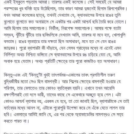
একই ইস্কুলে পড়তাম আমরা। তারপর একই কলেজে। সেই সময়েই যে আমরা
পরস্পরের খুব ঘনিষ্ঠ হয়ে উঠেছিলাম, তার কারণ আমরা দুজনেই ছিলাম শিল্পপ্রেমিক।
যখন আমরা কলেজের ছাত্র, তখনই দেখতাম যে, ক্যানভাসের উপরে রঙের তুলি
বুলোতে বুলোতে কত অনায়াসে সে একটার পর একটা আশ্চর্য ছবি তৈরি করে তোলে।
আমি ছিলাম তার সমালোচক। নির্ভীক, নিরপেক্ষ সমালোচক। আমার পক্ষে যতটা
সম্ভব, খুঁটিয়ে খুঁটিয়ে তার ছবিগুলিকে দেখতাম আমি, তারপর যা মনে হত, খোলাখুলি
বলতাম। রঙের ব্যবহারে তার দক্ষতা ছিল অসাধারণ, মনে হত সে যেন রঙের
জাদুকর। পুরো ব্যাপারটা কী দাঁড়াবে, যেন সেসব গ্রাহ্যের মধ্যে না এনেই এমন
নির্লিপ্ত অথচ নিশ্চিত ভঙ্গিতে সে ক্যানভাসের উপরে রঙ চড়িয়ে যেত যে, আমি
অবাক হয়ে যেতাম। অথচ প্রতিটি ক্ষেত্রে তার পুরো কাজটাও হত অসাধারণ।
কিন্তু–এবং এই ‘কিন্তু’টা খুবই তাৎপর্যময়–একালের তাবৎ প্রগতিশীল তরুণ
বুদ্ধিজীবীর মতো সেও ছিল বামপন্থী। আর শিল্পের ক্ষেত্রে বামপন্থী হওয়ার যে
পরিণাম, তার বেলাতেও তার কোনও ব্যতিক্রম হয়নি। এখানে তখন আয়েসি
রক্ষণশীলরাই তো দলে ভারী, তাদের কাছে সে একেবারে অচ্ছুত হয়ে গেল। এটা
কোনও আশ্চর্য ব্যাপার নয়, এরকম যে হবে, তা তো জানাই ছিল, ব্যাপারটাকে সে তাই
ধর্তব্যের মধ্যে আনল না, এটাকে পুরোপুরি উপেক্ষা করে সে এঁকে যেতে লাগল তার
ছবি। একমাত্র আমিই জানি যে, এর পর থেকে অ্যাকাডেমির নামগন্ধও সে সহ্য
করতে পারত না।