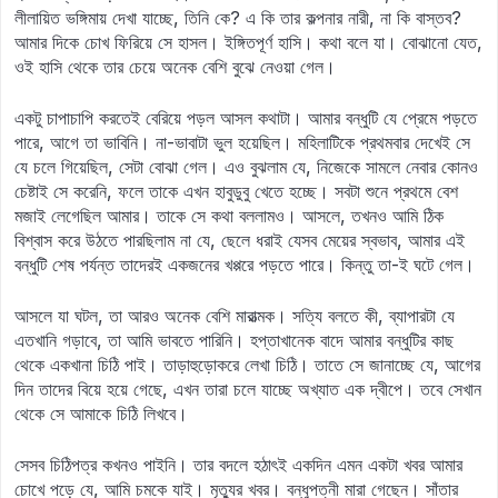
লীলায়িত ভঙ্গিমায় দেখা যাচ্ছে, তিনি কে? এ কি তার কল্পনার নারী, না কি বাস্তব?
আমার দিকে চোখ ফিরিয়ে সে হাসল। ইঙ্গিতপূর্ণ হাসি। কথা বলে যা। বোঝানো যেত,
ওই হাসি থেকে তার চেয়ে অনেক বেশি বুঝে নেওয়া গেল।
একটু চাপাচাপি করতেই বেরিয়ে পড়ল আসল কথাটা। আমার বন্ধুটি যে প্রেমে পড়তে
পারে, আগে তা ভাবিনি। না-ভাবাটা ভুল হয়েছিল। মহিলাটিকে প্রথমবার দেখেই সে
যে চলে গিয়েছিল, সেটা বোঝা গেল। এও বুঝলাম যে, নিজেকে সামলে নেবার কোনও
চেষ্টাই সে করেনি, ফলে তাকে এখন হাবুডুবু খেতে হচ্ছে। সবটা শুনে প্রথমে বেশ
মজাই লেগেছিল আমার। তাকে সে কথা বললামও। আসলে, তখনও আমি ঠিক
বিশ্বাস করে উঠতে পারছিলাম না যে, ছেলে ধরাই যেসব মেয়ের স্বভাব, আমার এই
বন্ধুটি শেষ পর্যন্ত তাদেরই একজনের খপ্পরে পড়তে পারে। কিন্তু তা-ই ঘটে গেল।
আসলে যা ঘটল, তা আরও অনেক বেশি মারাত্মক। সত্যি বলতে কী, ব্যাপারটা যে
এতখানি গড়াবে, তা আমি ভাবতে পারিনি। হপ্তাখানেক বাদে আমার বন্ধুটির কাছ
থেকে একখানা চিঠি পাই। তাড়াহুড়োকরে লেখা চিঠি। তাতে সে জানাচ্ছে যে, আগের
দিন তাদের বিয়ে হয়ে গেছে, এখন তারা চলে যাচ্ছে অখ্যাত এক দ্বীপে। তবে সেখান
থেকে সে আমাকে চিঠি লিখবে।
সেসব চিঠিপত্র কখনও পাইনি। তার বদলে হঠাৎই একদিন এমন একটা খবর আমার
চোখে পড়ে যে, আমি চমকে যাই। মৃত্যুর খবর। বন্ধুপত্নী মারা গেছেন। সাঁতার