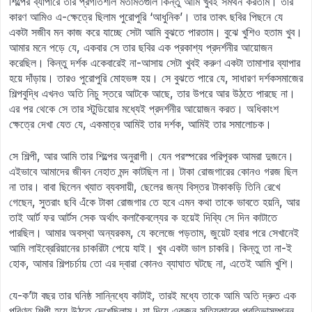
শিল্পের ব্যাপারে তার প্রগতিশীল মতামতগুলি কিন্তু আমি খুবই সমর্থন করতাম। তার
কারণ আমিও এ-ক্ষেত্রে ছিলাম পুরোপুরি ‘আধুনিক’। তার তাবৎ ছবির পিছনে যে
একটা সজীব মন কাজ করে যাচ্ছে সেটা আমি বুঝতে পারতাম। বুঝে খুশিও হতাম খুব।
আমার মনে পড়ে যে, একবার সে তার ছবির এক প্রকাশ্য প্রদর্শনীর আয়োজন
করেছিল। কিন্তু দর্শক একেবারেই না-আসায় সেটা খুবই করুণ একটা তামাশার ব্যাপার
হয়ে দাঁড়ায়। তারও পুরোপুরি মোহভঙ্গ হয়। সে বুঝতে পারে যে, সাধারণ দর্শকসমাজের
শিল্পবুদ্ধি এখনও অতি নিচু স্তরে আটকে আছে, তার উপরে আর উঠতে পারছে না।
এর পর থেকে সে তার স্টুডিয়োর মধ্যেই প্রদর্শনীর আয়োজন করত। অধিকাংশ
ক্ষেত্রে দেখা যেত যে, একমাত্র আমিই তার দর্শক, আমিই তার সমালোচক।
সে শিল্পী, আর আমি তার শিল্পের অনুরাগী। যেন পরস্পরের পরিপূরক আমরা দুজনে।
এইভাবে আমাদের জীবন নেহাত মন্দ কাটছিল না। টাকা রোজগারের কোনও গরজ ছিল
না তার। বাবা ছিলেন খ্যাত ব্যবসায়ী, ছেলের জন্য বিস্তর টাকাকড়ি তিনি রেখে
গেছেন, সুতরাং ছবি এঁকে টাকা রোজগার তে হবে এমন কথা তাকে ভাবতে হয়নি, আর
তাই আর্ট ফর আর্টস সেক অর্থাৎ কলাকৈবল্যের ক হয়েই দিব্যি সে দিন কাটাতে
পারছিল। আমার অবস্থা অন্যরকম, যে কলেজে পড়তাম, জুয়েট হবার পরে সেখানেই
আমি লাইব্রেরিয়ানের চাকরিটা পেয়ে যাই। খুব একটা ভাল চাকরি। কিন্তু তা না-ই
হোক, আমার শিল্পচর্চায় তো এর দ্বারা কোনও ব্যাঘাত ঘটছে না, এতেই আমি খুশি।
যে-ক’টা বছর তার ঘনিষ্ঠ সান্নিধ্যে কাটাই, তারই মধ্যে তাকে আমি অতি দ্রুত এক
পরিণত শিল্পী হয়ে উঠতে দেখেছিলাম। যা দিয়ে একজন সত্যিকারের প্রতিভাসম্পন্ন