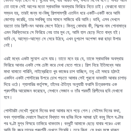
কোনও সাড়া মেলে না। ঘুমোয় কম, খায় আরও কম, কথাও বিশেষ বলে। অথচ আমি
তো তাকে সেই আগের মতো স্বাভাবিক অবস্থায় ফিরিয়ে নিতে চাই। ফেরানো যাতে
সম্ভব হয়, তারই জন্য যা-কিছু শিল্পসামগ্রী এতদিন ধরে একটি-একটি করে আমি
জোগাড় করেছি, তার সবকিছু তার সামনে সাজিয়ে ধরি আমি। ভাবি, এসব দেখলে
হয়তো তার শিল্পী-মন আবার জেগে উঠবে। কিন্তু কোথায় কী, শিল্পের নাম শোনামাত্র
এমন বিরক্তিভরে সে ফিরিয়ে নেয় তার মুখ যে, আমি হাল ছেড়ে দিতে বাধ্য হই।
ভাবি যে, আস্তে-আস্তে সে সেরে উঠবে, এখন চুপচাপ অপেক্ষা করা ছাড়া উপায়
নেই।
এরই মধ্যে একটা সুযোগ এসে যায়। তাতে মনে হয় যে, তাকে স্বাভাবিক অবস্থায়
ফিরিয়ে আনার একটা শেষ চেষ্টা করে দেখা যেতে পারে। শিল্প নিয়ে ইতিমধ্যে আর
মাথা ঘামাতে পারিনি, লাইব্রেরিতে খুব কাজের চাপ যাচ্ছিল, তবু এই সময়ে হঠাৎই
একদিন একটা পোস্টারের উপরে চোখ পড়তে আমার সেই পুরনো ভাবনাটা আবার চাগাড়
দিয়ে ওঠে। গ্যালারির কর্তৃপক্ষ, তাঁদের ঐতিহ্য অনুযায়ী ফরাসি চিত্রকলার এক
প্রদর্শনীর আয়োজন করেছেন, সেখানে সেজান ও তাঁর পরবর্তী শিল্পীদের ছবি দেখানো
হবে।
পোস্টারটা দেখেই পুরনো দিনের কথা আমার মনে পড়ে গেল। সেইসব দিনের কথা,
যখন গ্যালারির দেয়ালে টাঙানো বিখ্যাত সব ছবির দিকে আমরা দুই বন্ধু মিলে ঘণ্টার
পর ঘণ্টা মুগ্ধ বিস্ময়ে তাকিয়ে থাকতাম। বন্ধুটি আমাকে ছেড়ে যাবার পরেও একা
আমি ফি বছর তাদের প্রদর্শনী দেখতে গিয়েছি। তবে কিনা, সে যখন সঙ্গে থাকত,