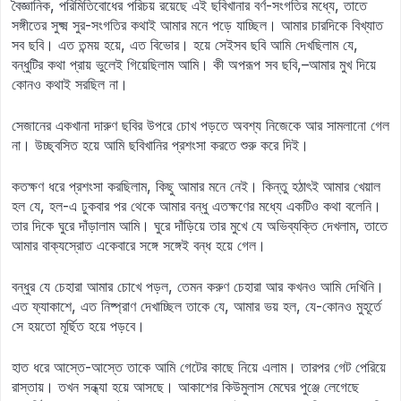
বৈজ্ঞানিক, পরিমিতিবোধের পরিচয় রয়েছে এই ছবিখানার বর্ণ-সংগতির মধ্যে, তাতে
সঙ্গীতের সুক্ষ্ম সুর-সংগতির কথাই আমার মনে পড়ে যাচ্ছিল। আমার চারদিকে বিখ্যাত
সব ছবি। এত তন্ময় হয়ে, এত বিভোর। হয়ে সেইসব ছবি আমি দেখছিলাম যে,
বন্ধুটির কথা প্রায় ভুলেই গিয়েছিলাম আমি। কী অপরূপ সব ছবি,–আমার মুখ দিয়ে
কোনও কথাই সরছিল না।
সেজানের একখানা দারুণ ছবির উপরে চোখ পড়তে অবশ্য নিজেকে আর সামলানো গেল
না। উচ্ছ্বসিত হয়ে আমি ছবিখানির প্রশংসা করতে শুরু করে দিই।
কতক্ষণ ধরে প্রশংসা করছিলাম, কিছু আমার মনে নেই। কিন্তু হঠাৎই আমার খেয়াল
হল যে, হল-এ ঢুকবার পর থেকে আমার বন্ধু এতক্ষণের মধ্যে একটিও কথা বলেনি।
তার দিকে ঘুরে দাঁড়ালাম আমি। ঘুরে দাঁড়িয়ে তার মুখে যে অভিব্যক্তি দেখলাম, তাতে
আমার বাক্যস্রোত একেবারে সঙ্গে সঙ্গেই বন্ধ হয়ে গেল।
বন্ধুর যে চেহারা আমার চোখে পড়ল, তেমন করুণ চেহারা আর কখনও আমি দেখিনি।
এত ফ্যাকাশে, এত নিষ্প্রাণ দেখাচ্ছিল তাকে যে, আমার ভয় হল, যে-কোনও মুহূর্তে
সে হয়তো মূৰ্ছিত হয়ে পড়বে।
হাত ধরে আস্তে-আস্তে তাকে আমি গেটের কাছে নিয়ে এলাম। তারপর গেট পেরিয়ে
রাস্তায়। তখন সন্ধ্যা হয়ে আসছে। আকাশের কিউমুলাস মেঘের পুঞ্জে লেগেছে