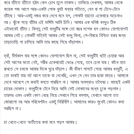
করে হাঁটতে হাঁটতে হঠাৎ কেন চোখ তুলে তাকাব। তাকিয়ে দেখলাম, আমার থেকে
কয়েক গজ আগে আর-একটা লোক খুবই মন্থর গতিতে, যেন বা পা টেনে-টেনে
হাঁটছে। আর-একটু নজর করে দেখে মনে হল, লোকটা হয়তো একেবারে অচেনাও
নয়। ঝুঁকে পড়ে হাঁটার এই ভঙ্গিটা আমি চিনি। আমার এক ঘনিষ্ঠ বন্ধুও ঠিক
এইভাবেই হাঁটত। কিন্তু সেই বন্ধুটির সঙ্গে তো বছর দশেক হল কোনও যোগাযোগই
আমার নেই। লোকটি সত্যিই আমার সেই বন্ধু কিনা, সে-বিষয়ে নিশ্চিত হবার জন্য
তাড়াতাড়ি পা চালিয়ে আমি তার কাছে গিয়ে দাঁড়ালাম।
হ্যাঁ, দীর্ঘকাল যার সঙ্গে কোনও যোগাযোগ ছিল না, সেই বন্ধুটিই বটে! চেহারা আর
সেই আগের মতো নেই, শরীর একেবারেই ভেঙে গেছে, তবে চেনা যায়। কাঁধে হাত
রাখতে সে চমকে আমার দিকে ঘুরে দাঁড়াল। কী ভীষণ পালটে গেছে আমার বন্ধুটি, এ
তো ভাবাই যায় না! আগে তাকে যা দেখেছি, এখন সে যেন তার ছায়া মাত্র। আমাকে
দেখে আবেগে সে কথাই বলতে পারছিল না। আমার অবস্থাও তথৈবচ। কাছেই একটা
চায়ের দোকান। বন্ধুটিকে টেনে নিয়ে আমি সেই দোকানের মধ্যে ঢুকে পড়লাম।
তারপর এমন একটা কোণ বেছে নিয়ে সেখানে গিয়ে বসলাম, যেখানে আলো তত
জোরালো নয় আর পরিবেশটাও একটু নিরিবিলি। আমাদের কারও মুখেই কোনও কথা
সরছিল না।
চা খেতে-খেতে অতীতের কথা মনে পড়ল আমার।