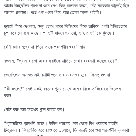
আমার উচ্ছ্বসিত প্রশংসা শুনে সেও কিছু মন্তব্য করত, সেই সময়কার আনন্দই ছিল
আলাদা রকমের। পরে একা-একা গিয়ে আর তেমন আনন্দ পাইনি।
ফ্ল্যাটে ফিরে দেখলাম, শুন্য চোখে ঘরের সিলিংয়ের দিকে তাকিয়ে একটা ইজিচেয়ারে
চুপ করে সে বসে আছে। পা দুটি সামনে ছড়ানো, দু’হাত দু’দিকে ঝুলছে।
বেশি কথার মধ্যে না-গিয়ে তাকে প্রদর্শনীর খবর দিলাম।
বললাম, “গ্যালারি তো আবার সবাইকে মাতিয়ে দেবার ব্যবস্থা করেছে হে।”
ভেবেছিলাম অন্তত এই কথাটা শুনে তার ভাবান্তর হবে। কিন্তু হল না।
“কী বললে?” সেই একই রকমের শূন্য চোখে আমার দিকে তাকিয়ে সে জিজ্ঞেস
করল।
গোটা ব্যাপারটা অতএব খুলে বলতে হল।
“গ্যালারিতে প্রদর্শনী হচ্ছে। উনিশ শতকের শেষ থেকে বিশ শতকের ফরাসি
চিত্রকলা। বিস্তারিত হতে চাও তো…আরে, ফি বছরই তো ওরা প্রদর্শনীর ব্যবস্থা