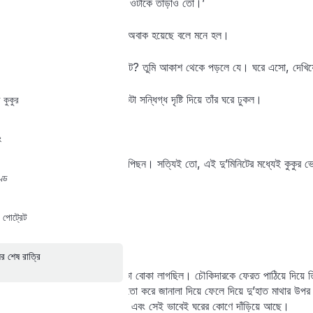
‘আমার ঘরে একটা কুকুর ঢুকেছে; ওটাকে তাড়াও তো।’
‘কুত্তা?’—চৌকিদার যেন ভারী অবাক হয়েছে বলে মনে হল।
‘কেন, কুকুর নেই নাকি এ তল্লাটে? তুমি আকাশ থেকে পড়লে যে। ঘরে এসো, দেখিয়ে
চৌকিদার মিঃ শাসমলের দিকে একটা সন্ধিগ্ধ দৃষ্টি দিয়ে তাঁর ঘরে ঢুকল।
 কুকুর
‘কাঁহা হ্যায় কুত্তা, বাবু?’
ং
মিঃ শাসমলও ঢুকলেন তার পিছন পিছন। সত্যিই তো, এই দু’মিনিটের মধ্যেই কুকুর ভে
ণ্ড
পাশের বাথরুমটা দেখে নিল।
‘নেহি বাবু, কুত্তা নেহি হ্যায়।’
 পোট্রেট
‘ছিল, চলে গেছে।’
র শেষ রাত্রি
মিঃ শাসমলের নিজেকে একটু বোকা বোকা লাগছিল। চৌকিদারকে ফেরত পাঠিয়ে দিয়ে তিন
সিগারেটটা ক্যারমের খুঁটি মারার মতো করে জানালা দিয়ে ফেলে দিয়ে দু’হাত মাথার 
মধ্যে কুকুর আবার ফিরে এসেছে, এবং সেই ভাবেই ঘরের কোণে দাঁড়িয়ে আছে।