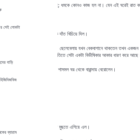
কুকুর ঘরের এক কোণে বসে আছে; ধমকে কোনও কাজ হল না। যেন এই ঘরেই রাত কা
ক
‘অ্যাই কুত্তা—ভাগ্‌, ভাগ্‌!’
আর সেই লোকটা
এবারে কুকুরটা মিঃ শাসমলের দিকে দাঁত খিচিয়ে দিল।
মিঃ শাসমল দু’পা পিছিয়ে এলেন। ছেলেবেলায় যখন বেকবাগানে থাকতেন তখন একজন প্
হয় জলাতঙ্ক। মিঃ শাসমলের স্মৃতিতে সেটা একটা বিভীষিকার আকার ধারণ করে আছে। 
েবের বাড়ি
আড় দৃষ্টি কুকুরের দিকে রেখে মিঃ শাসমল ঘর থেকে বারান্দায় বেরোলেন।
হিজিবিজবিজ
‘চৌকিদার।’
‘বাবু!’
‘একবার এদিকে এসো তো।’
চৌকিদার গামছা দিয়ে হাত মুছতে মুছতে এগিয়ে এল।
কের ব্যারাম