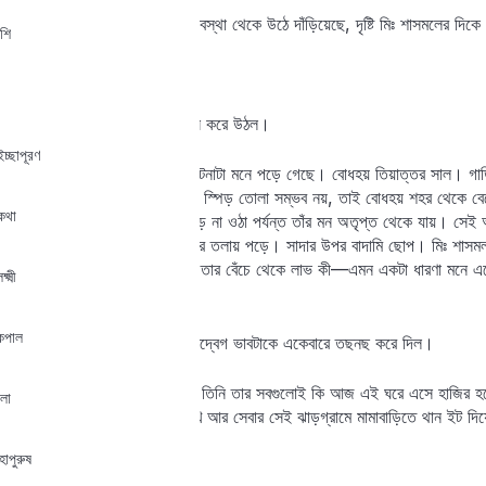
পায়ের দিকে কুকুর। সেটা বসা অবস্থা থেকে উঠে দাঁড়িয়েছে, দৃষ্টি মিঃ শাসমলের দিক
ঁশি
কুকুর খুন?
মিঃ শাসমলের বুকের ভিতরে ধড়াস করে উঠল।
ইচ্ছাপূরণ
হ্যাঁ, তা এক রকম খুন বইকী। ঘটনাটা মনে পড়ে গেছে। বোধহয় তিয়াত্তর সাল। গা
কিঞ্চিৎ ‘র‍্যাশ’। কলকাতার ভিড়ে স্পিড় তোলা সম্ভব নয়, তাই বোধহয় শহর থেকে ব
কথা
যায় উপর দিকে। ৭০ মাইল স্পিড় না ওঠা পর্যন্ত তাঁর মন অতৃপ্ত থেকে যায়। সেই অ
পথে একটা নেড়ি কুকুর তাঁর গাড়ির তলায় পড়ে। সাদার উপর বাদামি ছোপ। মিঃ শাসমল 
না, যার পাঁজরার হাড় গোনা যায়, তার বেঁচে থেকে লাভ কী—এমন একটা ধারণা মনে 
ষ্মী
আছে।
 কপাল
কিন্তু এই স্মৃতিই তাঁর মনের নিরুদ্বেগ ভাবটাকে একেবারে তছনছ করে দিল।
জীবনে যত প্রাণী হত্যা করেছেন তিনি তার সবগুলোই কি আজ এই ঘরে এসে হাজির হবে 
লা
কুচকুচে কালো নাম-না-জানা পাখি আর সেবার সেই ঝাড়গ্রামে মামাবাড়িতে থান ইট দি
াপুরুষ
হ্যাঁ, সেটাও এসেছে।