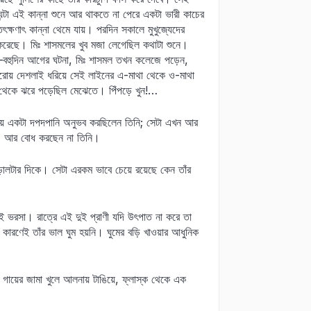
্টা এই কান্না শুনে আর থাকতে না পেরে একটা ভারী কাচের
ক্ষণাৎ কান্না থেমে যায়। পরদিন সকালে মুখুজ্যেদের
ন করেছে। মিঃ শাসমলের খুব মজা লেগেছিল কথাটা শুনে।
—বহুদিন আগের ঘটনা, মিঃ শাসমল তখন কলেজে পড়েন,
করোয় দেশলাই ধরিয়ে সেই লাইনের এ-মাথা থেকে ও-মাথা
াল থেকে ঝরে পড়েছিল মেঝেতে। পিঁপড়ে খুন!…
থায় একটা দপদপানি অনুভব করছিলেন তিনি; সেটা এখন আর
াও আর বোধ করছেন না তিনি।
ালটার দিকে। সেটা এরকম ভাবে চেয়ে রয়েছে কেন তাঁর
ই ভরসা। রাত্রে এই দুই প্রাণী যদি উৎপাত না করে তা
ারণেই তাঁর ভাল ঘুম হয়নি। ঘুমের বড়ি খাওয়ার আধুনিক
 গায়ের জামা খুলে আলনায় টাঙিয়ে, ফ্লাস্ক থেকে এক