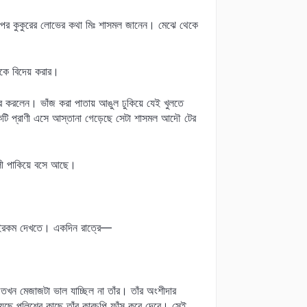
 ওপর কুকুরের লোভের কথা মিঃ শাসমল জানেন। মেঝে থেকে
াকে বিদেয় করার।
 বার করলেন। ভাঁজ করা পাতায় আঙুল ঢুকিয়ে যেই খুলতে
টি প্রাণী এসে আস্তানা গেড়েছে সেটা শাসমল আদৌ টের
লী পাকিয়ে বসে আছে।
িক ওইরকম দেখতে। একদিন রাত্রে—
 তখন মেজাজটা ভাল যাচ্ছিল না তাঁর। তাঁর অংশীদার
েছে পুলিশের কাছে তাঁর কারচুপি ফাঁস করে দেবে। সেই