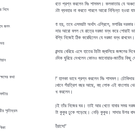
‘এখানে মশা আছে কি?’ খেতে খেতে প্রশ্ন করলেন মিঃ শাসমল। কলকাতায় যে অঞ্চল
র খিদে
মশারির অভ্যেসটা চলে গেছে। ওটা ব্যবহার না করতে পারলে আরো নিশ্চিন্ত হওয়া যা
Lost your password?
Remember me
চৌকিদার জানাল যে শীতকালে মশা হয়, তবে এসময়টা অর্থাৎ এপ্রিলে, মশারির দরকার
খুদে জগৎ
দরকার হলে খাটিয়ে দেবে। চৌকিদার আরো বলল যে রাত্রে দরজা বন্ধ করে শোয়াই ভাল
পড়তে পারে ঘরে! মিঃ শাসমল অবিশ্যি নিজেই ঠিক করেছিলেন যে দরজা বন্ধ রাখবেন।
 ভয়
খাওয়ার পর ডাইনিং রুম থেকে বারান্দায় বেরিয়ে এসে হাতের টর্চটা জ্বালিয়ে জঙ্গলে
আলো। তারপর আলোটা এদিক ওদিক ঘুরিয়ে দেখলেন কোনও জানোয়ার-জাতীয় কিছু দেখা
িয়ান
ডেকে চলেছে অবিরাম।
ক্ষসের কথা
‘বাংলোয় ভূত-টুত আছে নাকি হে!’ হালকা ভাবে প্রশ্ন করলেন মিঃ শাসমল। চৌকিদার খাব
একটু হেসে জানিয়ে দিল যে সে এখানে পঁয়ত্রিশ বছর আছে, বহু লোক এই বাংলোয় 
শাসমল আরো খানিকটা হালকা বোধ করলেন।
্মস্টার
ডাইনিং রুমের পর একটা ঘর ছেড়েই তাঁর নিজের ঘর। তাই আর খেতে যাবার সময় দরজা
ীর স্মৃতিভ্রম
ছিল। এই ফাঁকে কখন জানি একটা কুকুর ঢুকে পড়েছে। নেড়ি কুকুর। সাদার উপর বাদাম
‘অ্যাই—ভাগ্‌, ভাগ্‌—নিকালো হিঁয়াসে!’
ষিকা