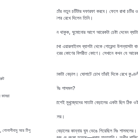
জ্বালাতনের একশেষ। রাত্তিরে তাঁর নতুন চটিটার দফারফা করবে। ফেলে রাখা চটির
বাটার চটিটা তুলে নিয়ে টেবিলের উপর রেখে দিলেন তিনি।
ঘরের একজন বাসিন্দা বাড়ল। এখন থাকুক, ঘুমোনোর আগে আরেকটা চেষ্টা দেবেন ব্যাট
মিঃ শাসমল হাত বাড়িয়ে টেবিলে রাখা এয়ারলাইনস ব্যাগটা থেকে গোয়েন্দা উপন্যাসটা
যাবেন, অমনি তাঁর চোখ গেল কুকুরের কোণের বিপরীত কোণে। সেখানে কখন যে আরেক
পান নি।
একটা বেড়াল। বাঘের মতো ডোরাকাটা বেড়াল। ঘোলাটে চোখ তাঁরই দিকে রেখে কুণ্ড
্রুট
এরকম বেড়াল কোথায় দেখেছেন মিঃ শাসমল?
াস কামরা
হ্যাঁ, মনে পড়েছে। তাঁর বাড়ির পাশেই মুখুজ্যেদের সাতটা বেড়ালের একটা ছিল ঠ
ঘটনাটা মনে পড়ে গেল মিঃ শাসমলের।
, গোলাপীবাবু আর টিপু
মাস ছয়েক আগে একদিন রাত্রে বেড়ালের কান্নায় ঘুম ভেঙে গিয়েছিল মিঃ শাসমলের।
অধীরের সঙ্গে তার আগের দিনই প্রচণ্ড বচসা হয়েছে—প্রায় হাতাহাতি। অধীর শাসিয়