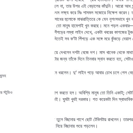
অবস্থায় ঘুম এমনিতেই ভাল হচ্ছিল না, তার উপর এই বেড়ালের কাঁদুনি। আরো আধ ঘন
পেপারওয়েট তুলে নিয়ে কান্নার উৎস লক্ষ্য করে মিঃ শাসমল সজোরে নিক্ষেপ করেন। তৎ
বাড়িতে হুলস্থূল কাণ্ড। তাদের সাধের হুলোকে মাঝরাত্তিরে কে যেন নৃশংসভাবে খু
বেড়াল খুন! সেরকম দেখতে গেলে তো মানুষ হামেশাই খুন করছে। মনে পড়ল একবার
হস্টেলে থাকেন—ঘরের দেয়ালে পিঁপড়ের লম্বা লাইন দেখে, একটা খবরের কাগজের টু
জ্বলন্ত কাগজটা একবার বুলিয়ে দিতেই সব ক’টা পিঁপড়ে এক সঙ্গে মরে কুঁকড়ে দেয়
মিঃ শাসমল রিস্টওয়াচের দিকে চেয়ে দেখলেন দশটা বেজে দশ। মাস খানেক থেকে মা
নেই। আর মাথা গরম ভাবটা, যেটার জন্য তাঁকে দিনে তিনবার স্নান করতে হত, সেট
মিঃ শাসমল বইটা খুলে মুখের সামনে ধরলেন। দু’ লাইন পড়ে আবার চোখ চলে গেল বেড়
ন্দেহ
দিকে?
র স্টুডিও
নাঃ, একা থাকার বাসনা তাঁকে ত্যাগ করতে হল। অবিশ্যি মানুষ তো তিনি একাই; সেটা
হলে ঘুম না হবার কোনও কারণ নেই। ঘুমটা খুবই দরকার। গত কয়েকটা দিন স্বাভাবিক ক
বাতিকটা তাঁর নেই।
মিঃ শাসমল টেবিল থেকে ল্যাম্পটা তুলে বিছানার পাশে ছোট টেবিলটায় রাখলেন। তারপর
গেলাস জল ঢেলে খেয়ে হাতে বই নিয়ে বিছানায় শুয়ে পড়লেন।