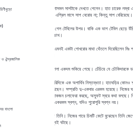
জানালার দিকে চোখ যেতেই মিঃ শাসমল সাপটাকে দেখতে পেলেন। হাত চারেক লম্বা এক
রিণীখুড়ো
সংলগ্ন টেবিলটার উপর উঠেছে। এপ্রিল মাসে সাপ বেরোয় না; কিন্তু সাপ বেরিয়েছে।
ক)
সাপের তিন ভাগের দুই ভাগ রয়ে গেল টেবিলের উপর। বাকি এক ভাগ টেবিল ছেড়ে উঁচ
করছে তার নির্মম, নিষ্পলক দুটি চোখ।
ঝাড়গ্রামে তাঁর মামাবাড়িতে ঠিক এমনই একটা গোখরোর মাথা থেঁতলে দিয়েছিলেন মিঃ 
কোনও অনিষ্ট করেনি কোনওদিন।
ো ও ঐন্দ্রজালিক
মিঃ শাসমল অনুভব করলেন তাঁর গলা একদম শুকিয়ে গেছে। চেঁচিয়ে যে চৌকিদারকে
বাইরে ঝিঝির ডাক থেমে গিয়ে চারিদিকে এক অপার্থিব নিস্তব্ধতা। হাতঘড়ির কোনও 
মনে হল তিনি হয়তো স্বপ্ন দেখেছেন। সম্প্রতি দু-একবার এরকম হয়েছে। নিজের ঘরে
কোথাও রয়েছেন, ঘরে অচেনা লোকজন চলাফেরা করছে, অস্ফুট স্বরে কথা বলছে। কিন্তু
মুহর্তে বোধহয় এরকম হয়। এও একরকম স্বপ্ন, যদিও পুরোপুরি স্বপ্ন নয়।
বের বাংলো
আজ অবিশ্যি স্বপ্ন দেখেছেন না তিনি। নিজের গায়ে চিমটি কেটে বুঝেছেন তিনি জ
ঘটেছে, এবং তাঁকে দেখানোর জন্যই ঘটছে।
ম