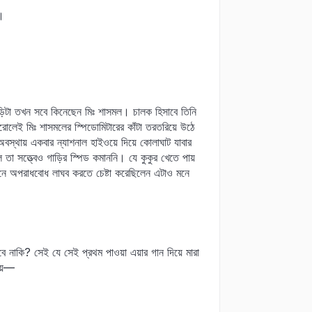
ে।
ড়িটা তখন সবে কিনেছেন মিঃ শাসমল। চালক হিসাবে তিনি
েরোলেই মিঃ শাসমলের স্পিডোমিটারের কাঁটা তরতরিয়ে উঠে
বস্থায় একবার ন্যাশনাল হাইওয়ে দিয়ে কোলাঘাট যাবার
তা সত্ত্বেও গাড়ির স্পিড কমাননি। যে কুকুর খেতে পায়
এনে অপরাধবোধ লাঘব করতে চেষ্টা করেছিলেন এটাও মনে
নাকি? সেই যে সেই প্রথম পাওয়া এয়ার গান দিয়ে মারা
য়ে—