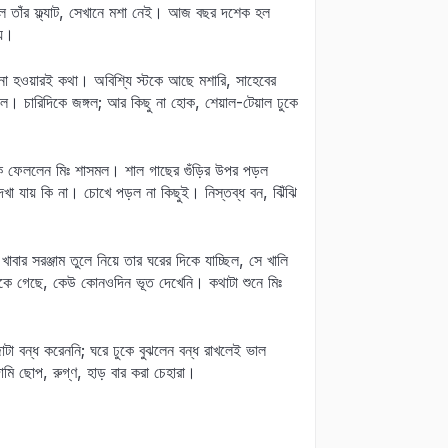
ে তাঁর ফ্ল্যাট, সেখানে মশা নেই। আজ বছর দশেক হল
য়।
 না হওয়ারই কথা। অবিশ্যি স্টকে আছে মশারি, সাহেবের
। চারিদিকে জঙ্গল; আর কিছু না হোক, শেয়াল-টেয়াল ঢুকে
র দিকে ফেললেন মিঃ শাসমল। শাল গাছের গুঁড়ির উপর পড়ল
 যায় কি না। চোখে পড়ল না কিছুই। নিস্তব্ধ বন, ঝিঁঝি
ার সরঞ্জাম তুলে নিয়ে তার ঘরের দিকে যাচ্ছিল, সে খালি
থেকে গেছে, কেউ কোনওদিন ভূত দেখেনি। কথাটা শুনে মিঃ
টা বন্ধ করেননি; ঘরে ঢুকে বুঝলেন বন্ধ রাখলেই ভাল
ি ছোপ, রুগ্‌ণ, হাড় বার করা চেহারা।