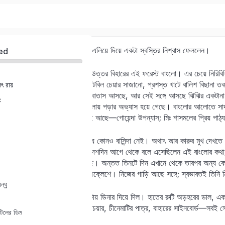
মিঃ শাসমল আরাম কেদারাটায় গা এলিয়ে দিয়ে একটা স্বস্তির নিশ্বাস ফেললেন।
ed
মোক্ষম জায়গা বেছেছেন তিনি—উত্তর বিহারের এই ফরেস্ট বাংলো। এর চেয়ে নিরিবিল
সাহেবি আমলের মজবুত, সুদৃশ্য টেবিল চেয়ার সাজানো, প্রশস্ত খাটে বালিশ বিছানা ত
ৎ রায়
Sign in
Sign up
পশ্চিমের জানালাটা দিয়ে ফুরফুরে বাতাস আসছে, আর সেই সঙ্গে আসছে ঝিঝির একটান
ং
লোড শেডিং-এ কেরোসিনের আলোয় পড়ার অভ্যাস হয়ে গেছে। বাংলোর আলোতে সাদ
বেশি বলেই মনে হচ্ছে। সঙ্গে বই আছে—গোয়েন্দা উপন্যাস; মিঃ শাসমলের প্রিয় পাঠ্
Sign in
এক চৌকিদার ছাড়া বাংলোয় অন্য কোনও বাসিন্দা নেই। অথাৎ আর কারুর মুখ দেখতে 
Don’t have an account?
Sign up
কলকাতার ট্যুরিস্ট আপিসে গিয়ে দশদিন আগে থেকে বলে এসেছিলেন এই বাংলোর কথা
জানেন যে ঘর বুক করা হয়ে গেছে। অন্তত তিনটে দিন এখানে থেকে তারপর অন্য কোথা
মাসখানেক চালিয়ে নেওয়া যাবে অক্লেশে। নিজের গাড়ি আছে সঙ্গে; স্বভাবতই তিনি
ন্ধু
চৌকিদার তার কথামতো সাড়ে নটায় ডিনার দিয়ে দিল। হাতের রুটি অড়হরের ডাল, এক
আমলের চিহ্ন রয়েছে। টেবিল, চেয়ার, চীনেমাটির পাত্র, বাহারের সাইনবোর্ড—সবই
টিলের ডিম