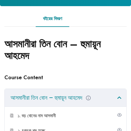
বইয়ের বিবরণ
রিভিউ
আসমানীরা তিন বোন – হুমায়ূন
আহমেদ
Course Content
আসমানীরা তিন বোন – হুমায়ূন আহমেদ
১. বড় বোনের নাম আসমানী
২. চুকচুক শব্দ হচ্ছে