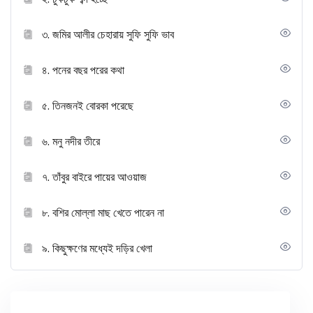
৩. জমির আলীর চেহারায় সুফি সুফি ভাব
৪. পনের বছর পরের কথা
৫. তিনজনই বোরকা পরেছে
৬. মনু নদীর তীরে
৭. তাঁবুর বাইরে পায়ের আওয়াজ
৮. বশির মোল্লা মাছ খেতে পারেন না
৯. কিছুক্ষণের মধ্যেই দড়ির খেলা