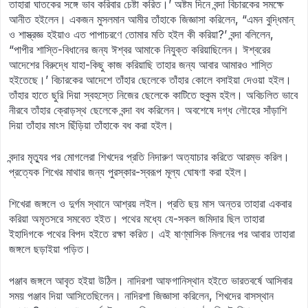
তাহারা ঘাতকের সঙ্গে ভাব করিবার চেষ্টা করিত।’ অষ্টম দিনে বন্দা বিচারকের সমক্ষে
আনীত হইলেন। একজন মুসলমান আমীর তাঁহাকে জিজ্ঞাসা করিলেন, “এমন বুদ্ধিমান্‌
ও শাস্ত্রজ্ঞ হইয়াও এত পাপাচরণে তোমার মতি হইল কী করিয়া?’ বন্দা বলিলেন,
“পাপীর শাস্তি-বিধানের জন্য ঈশ্বর আমাকে নিযুক্ত করিয়াছিলেন। ঈশ্বরের
আদেশের বিরুদ্ধে যাহা-কিছু কাজ করিয়াছি তাহার জন্য আবার আমারও শাস্তি
হইতেছে।’ বিচারকের আদেশে তাঁহার ছেলেকে তাঁহার কোলে বসাইয়া দেওয়া হইল।
তাঁহার হাতে ছুরি দিয়া স্বহস্তে নিজের ছেলেকে কাটিতে হুকুম হইল। অবিচলিত ভাবে
নীরবে তাঁহার ক্রোড়স্থ ছেলেকে বন্দা বধ করিলেন। অবশেষে দগ্ধ লৌহের সাঁড়াশি
দিয়া তাঁহার মাংস ছিঁড়িয়া তাঁহাকে বধ করা হইল।
বন্দার মৃত্যুর পর মোগলেরা শিখদের প্রতি নিদারুণ অত্যাচার করিতে আরম্ভ করিল।
প্রত্যেক শিখের মাথার জন্য পুরস্কার-স্বরূপ মূল্য ঘোষণা করা হইল।
শিখেরা জঙ্গলে ও দুর্গম স্থানে আশ্রয় লইল। প্রতি ছয় মাস অন্তর তাহারা একবার
করিয়া অমৃতসরে সমবেত হইত। পথের মধ্যে যে-সকল জমিদার ছিল তাহারা
ইহাদিগকে পথের বিপদ হইতে রক্ষা করিত। এই ষাণ্‌মাসিক মিলনের পর আবার তাহারা
জঙ্গলে ছড়াইয়া পড়িত।
পঞ্জাব জঙ্গলে আবৃত হইয়া উঠিল। নাদিরশা আফগানিস্থান হইতে ভারতবর্ষে আসিবার
সময় পঞ্জাব দিয়া আসিতেছিলেন। নাদিরশা জিজ্ঞাসা করিলেন, শিখদের বাসস্থান