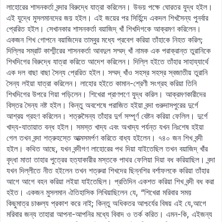
লাহোরের শাসনকর্তা বন্দার বিরুদ্ধে যাত্রা করিলেন। উভয় পক্ষে ঘোরতর যুদ্ধ হইল।
এই যুদ্ধে মুসলমানদের জয় হইল। এই জয়ের পর সির্হিন্দে একদল শিখসৈন্য পুনর্বার
প্রেরিত হইল। সেখানকার শাসনকর্তা বয়াজিদ্‌ খাঁ শিখদিগকে আক্রমণ করিলেন।
একজন শিখ গোপনে বয়াজিদের তাম্বুর মধ্যে প্রবেশ করিয়া তাঁহাকে নিহত করিল;
দিল্লির সম্রাট কাশ্মীরের শাসনকর্তা আবদুল সম্মদ্‌ খাঁ নামক এক পরাক্রান্ত তুরানিকে
শিখদিগের বিরুদ্ধে যাত্রা করিতে আদেশ করিলেন। দিল্লি হইতে তাঁহার সাহায্যার্থে
এক দল বাছা বাছা সৈন্য প্রেরিত হইল। সম্মদ্‌ খাঁও সহস্র সহস্র স্বজাতীয় তুরানি
সৈন্য লইয়া যাত্রা করিলেন। লাহোর হইতে কামান-শ্রেণী সংগ্রহ করিয়া তিনি
শিখদিগের উপরে গিয়া পড়িলেন। শিখেরা প্রাণপণে যুদ্ধ করিল। আক্রমণকারীদের
বিস্তর সৈন্য নষ্ট হইল। কিন্তু অবশেষে পরাজিত হইয়া বন্দা গুরুদাসপুরের দুর্গে
আশ্রয় গ্রহণ করিলেন। শত্রুসৈন্য তাঁহার দুর্গ সম্পূর্ণ বেষ্টন করিয়া ফেলিল। দুর্গে
খাদ্য-যাতায়াত বন্ধ হইল। সমস্ত খাদ্য এবং অখাদ্য পর্যন্ত যখন নিঃশেষ হইয়া
গেল তখন বন্দা শত্রুহস্তে আত্মসমর্পণ করিতে বাধ্য হইলেন। ৭৪০ জন শিখ বন্দী
হইল। কথিত আছে, যখন বন্দীগণ লাহোরের পথ দিয়া যাইতেছিল তখন বয়াজিদ্‌ খাঁর
বৃদ্ধা মাতা তাহার পুত্রের হত্যাকারীর মস্তকে পাথর ফেলিয়া দিয়া বধ করিয়াছিল। বন্দা
যখন দিল্লীতে নীত হইলেন তখন শত্রুরা শিখদের ছিন্নশির বর্শাফলকে করিয়া তাঁহার
আগে আগে বহন করিয়া লইয়া যাইতেছিল। প্রতিদিন একশত করিয়া শিখ বন্দী বধ করা
হইত। একজন মুসলমান ঐতিহাসিক লিখিয়াছিলেন যে, “শিখেরা মরিবার সময়
কিছুমাত্র চাঞ্চল্য প্রকাশ করে নাই; কিন্তু অধিকতর আশ্চর্যের বিষয় এই যে,আগে
মরিবার জন্য তাহারা আপনা-আপনির মধ্যে বিবাদ ও তর্ক করিত। এমন-কি, এইজন্য