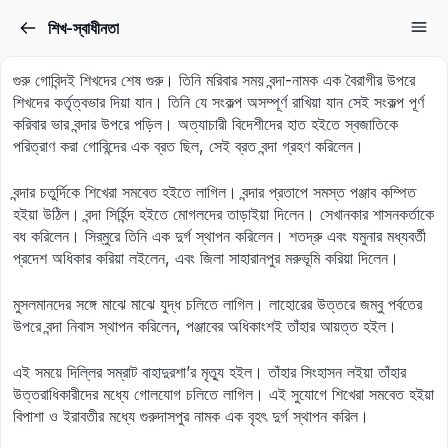
শিখ-স্বাধীনতা
Sign in
Sign up
গুরু গোবিন্দই শিখদের শেষ গুরু। তিনি মরিবার সময় বন্দা-নামক এক বৈরাগীর উপরে
Sign in
শিখদের কর্তৃত্বভার দিয়া যান। তিনি যে সংকল্প অসম্পূর্ণ রাখিয়া যান সেই সংকল্প পূর্ণ
করিবার ভার বন্দার উপরে পড়িল। অত্যাচারী বিদেশীদের হাত হইতে স্বজাতিকে
Don’t have an account?
Sign up
পরিত্রাণ করা গোবিন্দের এক ব্রত ছিল, সেই ব্রত বন্দা গ্রহণ করিলেন।
বন্দার চতুর্দিকে শিখেরা সমবেত হইতে লাগিল। বন্দার প্রতাপে সমস্ত পঞ্জাব কম্পিত
হইয়া উঠিল। বন্দা সির্হিন্দ হইতে মোগলদের তাড়াইয়া দিলেন। সেখানকার শাসনকর্তাকে
বধ করিলেন। সির্‌মুরে তিনি এক দুর্গ স্থাপন করিলেন। শতদ্রু এবং যমুনার মধ্যবর্তী
প্রদেশ অধিকার করিয়া লইলেন, এবং জিলা সাহারানপুর মরুভূমি করিয়া দিলেন।
মুসলমানদের সঙ্গে মাঝে মাঝে যুদ্ধ চলিতে লাগিল। লাহোরের উত্তরে জম্বু পর্বতের
উপরে বন্দা নিবাস স্থাপন করিলেন, পঞ্জাবের অধিকাংশই তাঁহার আয়ত্ত হইল।
Lost your password?
Remember me
এই সময়ে দিল্লির সম্রাট বাহাদুরশা’র মৃত্যু হইল। তাঁহার সিংহাসন লইয়া তাঁহার
উত্তরাধিকারীদের মধ্যে গোলযোগ চলিতে লাগিল। এই সুযোগে শিখেরা সমবেত হইয়া
বিপাশা ও ইরাবতীর মধ্যে গুরুদাসপুর নামক এক বৃহৎ দুর্গ স্থাপন করিল।