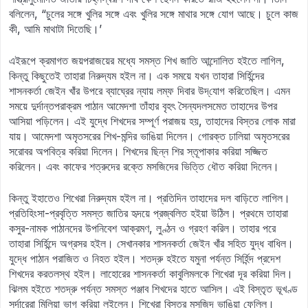
বলিলেন, “চুলের সঙ্গে খুলির সঙ্গে এবং খুলির সঙ্গে মাথার সঙ্গে যোগ আছে। চুলে কাজ
কী, আমি মাথাটা দিতেছি।’
এইরূপে ক্রমাগত জয়পরাজয়ের মধ্যে সমস্ত শিখ জাতি আন্দোলিত হইতে লাগিল,
কিন্তু কিছুতেই তাহারা নিরুদ্যম হইল না। এক সময়ে যখন তাহারা সির্হিন্দের
শাসনকর্তা জেইন খাঁর উপরে ব্যাঘ্রের ন্যায় লম্ফ দিবার উদ্‌যোগ করিতেছিল। এমন
সময়ে দুর্দান্তপরাক্রম পাঠান আমেদশা তাঁহার বৃহৎ সৈন্যদলসমেত তাহাদের উপর
আসিয়া পড়িলেন। এই যুদ্ধে শিখদের সম্পূর্ণ পরাজয় হয়, তাহাদের বিস্তর লোক মারা
যায়। আমেদশা অমৃতসরের শিখ-মন্দির ভাঙিয়া দিলেন। গোরক্ত ঢালিয়া অমৃতসরের
সরোবর অপবিত্র করিয়া দিলেন। শিখদের ছিন্ন শির স্তূপাকার করিয়া সজ্জিত
করিলেন। এবং কাফের শত্রুদের রক্তে মসজিদের ভিত্তি ধৌত করিয়া দিলেন।
কিন্তু ইহাতেও শিখেরা নিরুদ্যম হইল না। প্রতিদিন তাহাদের দল বাড়িতে লাগিল।
প্রতিহিংসা-প্রবৃত্তি সমস্ত জাতির হৃদয়ে প্রজ্বলিত হইয়া উঠিল। প্রথমে তাহারা
কসুর-নামক পাঠানদের উপনিবেশ আক্রমণ, লুণ্ঠন ও গ্রহণ করিল। তাহার পরে
তাহারা সির্হিন্দে অগ্রসর হইল। সেখানকার শাসনকর্তা জেইন খাঁর সহিত যুদ্ধ বাধিল।
যুদ্ধে পাঠান পরাজিত ও নিহত হইল। শতদ্রু হইতে যমুনা পর্যন্ত সির্হিন্দ প্রদেশ
শিখদের করতলস্থ হইল। লাহোরের শাসনকর্তা কাবুলিমলকে শিখেরা দূর করিয়া দিল।
ঝিলম হইতে শতদ্রু পর্যন্ত সমস্ত পঞ্জাব শিখদের হাতে আসিল। এই বিস্তৃত ভূখণ্ড
সর্দারেরা মিলিয়া ভাগ করিয়া লইলেন। শিখেরা বিস্তর মসজিদ ভাঙিয়া ফেলিল।