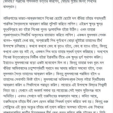
কোথায়? পঞ্জাবের শাসনকর্তা উত্তর করিলেন, ঘোড়ার পৃষ্ঠের জিনই শিখদের
বাসস্থান।
নাদিরশাহের ভারত-আক্রমণকালে শিখেরা ছোটো ছোটো দল বাঁধিয়া তাঁহার পশ্চাদ্‌বর্তী
পারসিক সৈন্যদলকে আক্রমণ করিয়া লুটপাট করিতে লাগিল। এইরূপ ক্ষুদ্র ক্ষুদ্র
যুদ্ধবিগ্রহে রত হইয়া শিখেরা পুনশ্চ দুঃসাহসিক হইয়া উঠিল। এখন তাহারা
প্রকাশ্যভাবে শিখতীর্থ অমৃতসরে যাতায়াত করিতে লাগিল। একজন মুসলমান লেখক
বলেন– প্রায়ই দেখা যায়, অশ্বারোহী শিখ পূর্ণবেগে ঘোড়া ছুটাইয়া তাহাদের তীর্থ
উপলক্ষে চলিয়াছে। কখনো কখনো কেহ বা ধৃতও হইত, কেহ বা হতও হইত, কিন্তু
কখনো এমন হয় নাই যে, একজন শিখ ভয়ে তাহার স্বধর্ম ত্যাগ করিয়াছে। অবশেষে
শিখেরা উত্তরোত্তর নির্ভীক হইয়া ইরাবতীর তীরে এক ক্ষুদ্র দুর্গ স্থাপন করিল।
ইহাতেও মুসলমানেরা বড়ো একটা মনোযোগ দিল না। কিন্তু তাহারা যখন বৃহৎ দল
বাঁধিয়া আমিনাবাদের চতুষ্পার্শ্ববর্তী স্থানে কর আদায় করিতে সমবেত হইল, তখন
মুসলমান সৈন্য তাহাদের আক্রমণ করিল। কিন্তু মুসলমানেরা পরাজিত হইল ও
তাহাদের সেনাপতি বিনষ্ট হইল। মুসলমানেরা অধিকসংখ্যক সৈন্য লইয়া দ্বিতীয়বার
আক্রমণ করিল ও শিখদিগকে পরাভূত করিল। লাহোরে এই উপলক্ষে বিস্তর শিখবন্দী
নিহত হয়। যেখানে এই বধকার্য সমাধা হয় লাহোরের সেই স্থান সুহিদগঞ্জ নামে
অভিহিত। এখনও সেখানে ভাই তরুসিংহের কবরস্থান আছে। কথিত আছে,
তরুসিংহকে তাঁহার দীর্ঘ কেশ ছেদন করিয়া শিখধর্ম ত্যাগ করিতে বলা হয়। কিন্তু গুরু
গোবিন্দের এই বৃদ্ধ অনুচর তাঁহার ধর্ম ত্যাগ করিতে অসম্মত হইলেন এবং শিখদের
শাস্ত্রানুমোদিত জাতীয় চিহ্নস্বরূপ দীর্ঘ কেশ ছেদন করিতে রাজি হইলেন না। তিনি