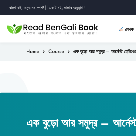
বাংলা বই, অনুভবের স্পর্শ! || একটি বই, হাজার অনুভূতি!
লেখক
Home
Course
এক বুড়ো আর সমুদ্র – আর্নেস্ট হেমিংওয
এক বুড়ো আর সমুদ্র – আর্নেস্