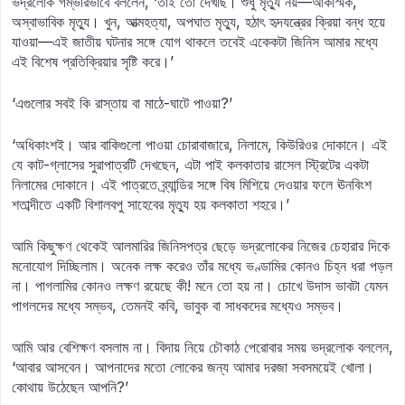
ভদ্রলোক গম্ভীরভাবে বললেন, ‘তাই তো দেখছি। শুধু মৃত্যু নয়—আকস্মিক,
অস্বাভাবিক মৃত্যু। খুন, আত্মহত্যা, অপঘাত মৃত্যু, হঠাৎ হৃদযন্ত্রের ক্রিয়া বন্ধ হয়ে
যাওয়া—এই জাতীয় ঘটনার সঙ্গে যোগ থাকলে তবেই একেকটা জিনিস আমার মধ্যে
এই বিশেষ প্রতিক্রিয়ার সৃষ্টি করে।’
‘এগুলোর সবই কি রাস্তায় বা মাঠে-ঘাটে পাওয়া?’
‘অধিকাংশই। আর বাকিগুলো পাওয়া চোরাবাজারে, নিলামে, কিউরিওর দোকানে। এই
যে কাট-গ্লাসের সুরাপাত্রটি দেখছেন, এটা পাই কলকাতার রাসেল স্ট্রিটের একটা
নিলামের দোকানে। এই পাত্রতে ব্র্যান্ডির সঙ্গে বিষ মিশিয়ে দেওয়ার ফলে ঊনবিংশ
শতাব্দীতে একটি বিশালবপু সাহেবের মৃত্যু হয় কলকাতা শহরে।’
আমি কিছুক্ষণ থেকেই আলমারির জিনিসপত্র ছেড়ে ভদ্রলোকের নিজের চেহারার দিকে
মনোযোগ দিচ্ছিলাম। অনেক লক্ষ করেও তাঁর মধ্যে ভণ্ডামির কোনও চিহ্ন ধরা পড়ল
না। পাগলামির কোনও লক্ষণ রয়েছে কী! মনে তো হয় না। চোখে উদাস ভাবটা যেমন
পাগলদের মধ্যে সম্ভব, তেমনই কবি, ভাবুক বা সাধকদের মধ্যেও সম্ভব।
আমি আর বেশিক্ষণ বসলাম না। বিদায় নিয়ে চৌকাঠ পেরোবার সময় ভদ্রলোক বললেন,
‘আবার আসবেন। আপনাদের মতো লোকের জন্য আমার দরজা সবসময়েই খোলা।
কোথায় উঠেছেন আপনি?’