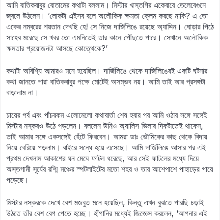
আমি বাতিকবাবুর বোতামের কথাটা বললাম। মিস্টার খাস্তগির একেবারে তেলেবেগুনে
জ্বলে উঠলেন। ‘লোকটা এইসব বলে অলৌকিক ক্ষমতা ক্লেম করছে নাকি? এ তো
একের নম্বরের শয়তান দেখছি হে! সে নিজে দার্জিলিঙে রয়েছে অ্যাদ্দিন। ঘোড়ার পিঠে
সাহেব মরেছে সে খবর তো এমনিতেই তার কানে পৌঁছতে পারে। সেখানে অলৌকিক
ক্ষমতার প্রয়োজনটা আসছে কোত্থেকে?’
কথাটা অবিশ্যি আমারও মনে হয়েছিল। দার্জিলিঙে থেকে দার্জিলিঙেরই একটি ঘটনার
কথা জানতে পারা বাতিকবাবুর পক্ষে মোটেই অসম্ভব নয়। আমি তাই আর প্রসঙ্গটা
বাড়ালাম না।
চায়ের পর্ব এবং পাঁচরকম এলোমেলো কথাবার্তা শেষ হবার পর আমি ওঠার সঙ্গে সঙ্গেই
মিস্টার নস্করও উঠে পড়লেন। বললেন উনিও অ্যালিস ভিলার দিকটাতেই থাকেন,
তাই আমার সঙ্গে একসঙ্গেই হেঁটে ফিরবেন। আমরা ডাঃ ভৌমিকের কাছ থেকে বিদায়
নিয়ে বেরিয়ে পড়লাম। বাইরে সন্ধে হয়ে এসেছে। আমি দার্জিলিঙে আসার পর এই
প্রথম দেখলাম আকাশের ঘন মেঘে ফাটল ধরেছে, আর সেই ফাটলের মধ্যে দিয়ে
অস্তগামী সূর্যের রশ্মি মঞ্চের স্পটলাইটের মতো শহর ও তার আশেপাশে পাহাড়ের গায়ে
পড়েছে।
মিস্টার নস্করকে দেখে বেশ মজবুত মনে হয়েছিল, কিন্তু এখন বুঝতে পারছি চড়াই
উঠতে তাঁর বেশ বেগ পেতে হচ্ছে। হাঁপানির মধ্যেই জিজ্ঞেস করলেন, ‘আপনার এই