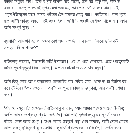
যন্ত্রণা অনুভব করি। তারপর দৃষ্টি ঝাপসা হয়ে আসে, মনে হয় পড়ে যাব, সাপোর্ট
দরকার। কিন্তু তারপরেই দৃশ্য দেখা শুরু হয়, আর পাও স্টেডি হয়ে যায়। এই
এক্‌সপিরিয়েন্সের ফলে আমার শরীরের টেম্পারেচার বেড়ে যায়। প্রতিবার। কাল প্রায়
রাত আটটা পর্যন্ত একশো দুই জ্বর ছিল। অবিশ্যি জ্বরটা বেশিক্ষণ থাকে না। এখন
আমি সম্পূর্ণ সুস্থ।’
ব্যাপারটা আজগুবি হলেও আমার বেশ মজা লাগছিল। বললাম, ‘আরো দু’-একটা
উদাহরণ দিতে পারেন?’
বাতিকবাবু বললেন, ‘আলমারি ভর্তি উদাহরণ। ওই যে খাতা দেখছেন, ওতে প্রত্যেকটি
ঘটনার পুঙ্খানুপুঙ্খ বিবরণ আছে। আপনি কোনটা জানতে চান বলুন।’
আমি কিছু বলার আগে ভদ্রলোক আলমারির কাচ সরিয়ে তাক থেকে দু’টো জিনিস বার
করে টেবিলের উপর রাখলেন—একটা বহু পুরনো চামড়ার দস্তানা, আর একটা চশমার
কাচ।
‘এই যে দস্তানাটা দেখছেন,’ বাতিকবাবু বললেন, ‘এটা আমার প্রথম পাওয়া জিনিস;
অর্থাৎ আমার সংগ্রহের প্রথম অইটেম। এটা পাই সুইজারল্যান্ডের লুসার্ন শহরের
বাইরে একটা বনের মধ্যে। তখন আমার মারবুর্গে পড়া শেষ হয়েছে, আমি দেশে ফেরার
আগে একটু কন্টিনেন্টটা ঘুরে দেখছি। লুসার্নে প্রাতর্ভ্রমণে বেরিয়েছি। নির্জন বনের