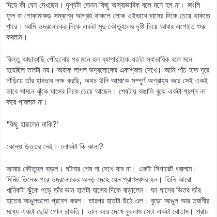
দিয়ে কী যেন দেখছেন। দৃশ্যটা তেমন কিছু অস্বাভাবিক বলে মনে হল না। জংলি
ফুল বা পোকামাকড় সম্বন্ধে আগ্রহ থাকলে লোক ওইভাবে ঘাসের দিকে চেয়ে থাকতে
পারে। আমি ভদ্রলোকের দিকে একটা মৃদু কৌতূহলের দৃষ্টি দিয়ে আবার এগোতে শুরু
করলাম।
কিন্তু কাছাকাছি পৌঁছনোর পর মনে হল ব্যাপারটাকে যতটা স্বাভাবিক বলে মনে
হয়েছিল ততটা নয়। অবাক লাগল ভদ্রলোকের একাগ্রতা দেখে। আমি পাঁচ হাত দূরে
দাঁড়িয়ে তাঁর হাবভাব লক্ষ করছি, অথচ উনি আমাকে সম্পূর্ণ অগ্রাহ্য করে সেই একই
ভাবে সামনে ঝুঁকে ঘাসের দিকে চেয়ে আছেন। শেষটায় বাঙালি বুঝে একটা প্রশ্ন না
করে পারলাম না।
‘কিছু হারালেন নাকি?’
কোনও উত্তর নেই। লোকটা কি কালা?
আমার কৌতুহল বাড়ল। ঘটনার শেষ না দেখে যাব না। একটা সিগারেট ধরালাম।
মিনিট তিনেক পরে ভদ্রলোকের অনড় দেহে যেন প্রাণসঞ্চার হল। তিনি আরো
খানিকটা ঝুঁকে পড়ে তাঁর ডান হাতটা ঘাসের দিকে বাড়ালেন। ঘন ঘাসের ভিতর তাঁর
হাতের আঙুলগুলো প্রবেশ করল। তারপর হাতটা উঠে এল। বুড়ো আঙুল আর তর্জনীর
মধ্যে একটা ছোট্ট গোল চাকতি। ভাল করে দেখে বুঝলাম সেটা একটা বোতাম। প্রায়