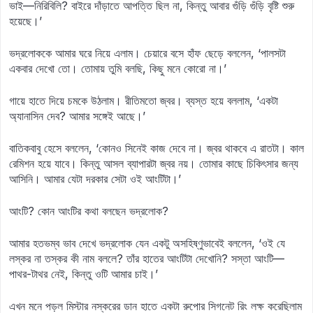
ভাই—নিরিবিলি? বাইরে দাঁড়াতে আপত্তি ছিল না, কিন্তু আবার গুঁড়ি গুঁড়ি বৃষ্টি শুরু
হয়েছে।’
ভদ্রলোককে আমার ঘরে নিয়ে এলাম। চেয়ারে বসে হাঁফ ছেড়ে বললেন, ‘পালসটা
একবার দেখো তো। তোমায় তুমি বলছি, কিছু মনে কোরো না।’
গায়ে হাতে দিয়ে চমকে উঠলাম। রীতিমতো জ্বর। ব্যস্ত হয়ে বললাম, ‘একটা
অ্যানাসিন দেব? আমার সঙ্গেই আছে।’
বাতিকবাবু হেসে বললেন, ‘কোনও সিনেই কাজ দেবে না। জ্বর থাকবে এ রাতটা। কাল
রেমিশন হয়ে যাবে। কিন্তু আসল ব্যাপারটা জ্বর নয়। তোমার কাছে চিকিৎসার জন্য
আসিনি। আমার যেটা দরকার সেটা ওই আংটিটা।’
আংটি? কোন আংটির কথা বলছেন ভদ্রলোক?
আমার হতভম্ব ভাব দেখে ভদ্রলোক যেন একটু অসহিষ্ণুভাবেই বললেন, ‘ওই যে
লস্কর না তস্কর কী নাম বললে? তাঁর হাতের আংটিটা দেখোনি? সস্তা আংটি—
পাথর-টাথর নেই, কিন্তু ওটি আমার চাই।’
এখন মনে পড়ল মিস্টার নস্করের ডান হাতে একটা রুপোর সিগনেট রিং লক্ষ করেছিলাম