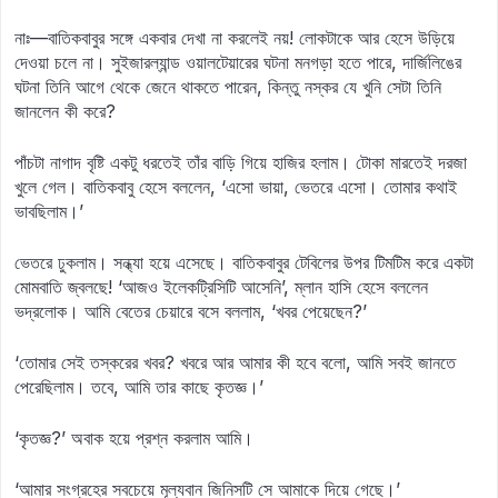
নাঃ—বাতিকবাবুর সঙ্গে একবার দেখা না করলেই নয়! লোকটাকে আর হেসে উড়িয়ে
দেওয়া চলে না। সুইজারল্যান্ড ওয়ালটেয়ারের ঘটনা মনগড়া হতে পারে, দার্জিলিঙের
ঘটনা তিনি আগে থেকে জেনে থাকতে পারেন, কিন্তু নস্কর যে খুনি সেটা তিনি
জানলেন কী করে?
পাঁচটা নাগাদ বৃষ্টি একটু ধরতেই তাঁর বাড়ি গিয়ে হাজির হলাম। টোকা মারতেই দরজা
খুলে গেল। বাতিকবাবু হেসে বললেন, ‘এসো ভায়া, ভেতরে এসো। তোমার কথাই
ভাবছিলাম।’
ভেতরে ঢুকলাম। সন্ধ্যা হয়ে এসেছে। বাতিকবাবুর টেবিলের উপর টিমটিম করে একটা
মোমবাতি জ্বলছে! ‘আজও ইলেকট্রিসিটি আসেনি’, ম্লান হাসি হেসে বললেন
ভদ্রলোক। আমি বেতের চেয়ারে বসে বললাম, ‘খবর পেয়েছেন?’
‘তোমার সেই তস্করের খবর? খবরে আর আমার কী হবে বলো, আমি সবই জানতে
পেরেছিলাম। তবে, আমি তার কাছে কৃতজ্ঞ।’
‘কৃতজ্ঞ?’ অবাক হয়ে প্রশ্ন করলাম আমি।
‘আমার সংগ্রহের সবচেয়ে মূল্যবান জিনিসটি সে আমাকে দিয়ে গেছে।’