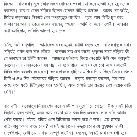
দিলেন। বাতিকবাবু মুখে কোনওরকম সৌজন্য প্রকাশ না করে হাতটা ধরে হ্যান্ডশেক
করলেন। তারপর যেমন দাঁড়িয়ে ছিলেন তেমনই দাঁড়িয়ে রইলেন। আমার তো বটেই,
মিস্টার নস্করেরও নিশ্চয়ই বেশ অপ্রস্তুত লাগছিল। প্রায় আধ মিনিট চুপ করে
থাকার পর আর না পেরে নস্কর বললেন, ‘ওয়েল—আমি তা হলে এগোই। আপনার
কথা শুনছিলাম, লাকিলি আলাপ হয়ে গেল।’
‘চলি, মিস্টার মুখার্জি।’ আমাকেও বাধ্য হয়েই কথাটা বলতে হল। বাতিকবাবুকে এবার
সত্যিই পাগল বলে মনে হচ্ছিল। রাস্তার মাঝখানে কাঠের পুতুলের মতো দাঁড়িয়ে কী
যে ভাবছেন তা উনিই জানেন। আমাদের দু’জনের বিদায় নেওয়াটা উনি যেন গ্রাহ্যই
করলেন না। নস্করকে না হয় পছন্দ না হতে পারে, আমার সঙ্গে তো আজ সকালেই
দিব্যি ভাল ব্যবহার করেছেন। ভদ্রলোককে ছাড়িয়ে এগিয়ে গিয়ে পিছন ফিরে দেখলাম
তিনি এখনও ঠিক সেইভাবেই দাঁড়িয়ে আছেন। নস্কর মন্তব্য করলেন, ‘আপনার
কাছে শুনে যতটা ছিটগ্রস্ত মনে হয়েছিল, এখন দেখছি তার চেয়েও বেশ কয়েক কাঠি
বেশি।’
রাত ন’টা। সবেমাত্র ডিনার শেষ করে একটা পান মুখে দিয়ে গোয়েন্দা উপন্যাসটা নিয়ে
বিছানায় ঢুকব ভাবছি, এমন সময় বেয়ারা এসে খবর দিল একজন লোক নাকি আমার
খোঁজ করছে। বাইরে বেরিয়ে এসে রীতিমতো অবাক হয়ে গেলাম। এত রাত্রে
বাতিকবাবু আমার কাছে কেন? আজই সন্ধেবেলা ভদ্রলোকের যে মুহ্যমান ভাবটা
দেখেছিলাম, সেটা যেন এখনও সম্পূর্ণ কাটেনি। বললেন, ‘একটু বসবার জায়গা হবে