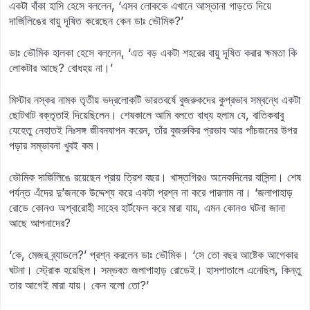
একটা বাঁকা হাসি হেসে বললেন, ‘এসব লোককে এখানে আস্তানা গাড়তে দিয়ে
দার্জিলিঙের বায়ু দূষিত করেছেন কেন ডাঃ ভৌমিক?’
ডাঃ ভৌমিক হালকা হেসে বললেন, ‘এত বড় একটা শহরের বায়ু দূষিত করার ক্ষমতা কি
লোকটার আছে? বোধহয় না।’
মিস্টার নস্কর নামক তৃতীয় ভদ্রলোকটি ভারতবর্ষে বুজরুকদের কুপ্রভাব সম্বন্ধে একটা
ছোটখাট বক্তৃতাই দিয়েছিলেন। শেষকালে আমি বলতে বাধ্য হলাম যে, বাতিকবাবু
যেহেতু নেহাতই নিঃসঙ্গ জীবনযাপন করেন, তাঁর বুজরুকির প্রভাব আর পাঁচজনের উপর
পড়ার সম্ভাবনা খুবই কম।
ভৌমিক দার্জিলিঙে রয়েছেন প্রায় ত্রিশ বছর। খাস্তগিরও অনেকদিনের বাসিন্দা। শেষ
পর্যন্ত এঁদের দু’জনকে উদ্দেশ্য করে একটা প্রশ্ন না করে পারলাম না। ‘জলাপাহাড়
রোডে কোনও অশ্বারোহী সাহেব হার্টফেল করে মারা যায়, এমন কোনও ঘটনা জানা
আছে আপনাদের?
‘কে, মেজর ব্র্যাডলে?’ প্রশ্ন করলেন ডাঃ ভৌমিক। ‘সে তো বছর আষ্টেক আগেকার
ঘটনা। স্ট্রোক হয়েছিল। সম্ভবত জলাপাহাড় রোডেই। হাসপাতালে এনেছিল, কিন্তু
তার আগেই মারা যায়। কেন বলো তো?’