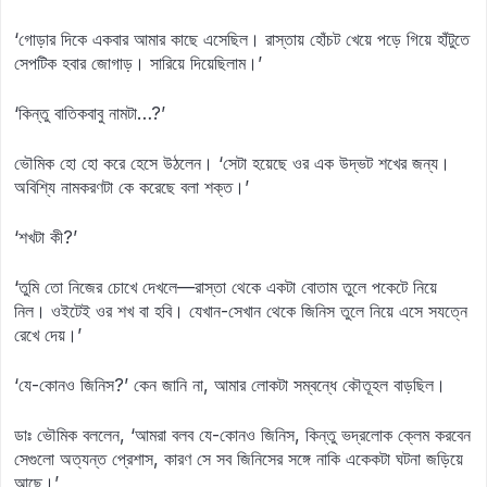
‘গোড়ার দিকে একবার আমার কাছে এসেছিল। রাস্তায় হোঁচট খেয়ে পড়ে গিয়ে হাঁটুতে
সেপটিক হবার জোগাড়। সারিয়ে দিয়েছিলাম।’
‘কিন্তু বাতিকবাবু নামটা…?’
ভৌমিক হো হো করে হেসে উঠলেন। ‘সেটা হয়েছে ওর এক উদ্ভট শখের জন্য।
অবিশ্যি নামকরণটা কে করেছে বলা শক্ত।’
‘শখটা কী?’
‘তুমি তো নিজের চোখে দেখলে—রাস্তা থেকে একটা বোতাম তুলে পকেটে নিয়ে
নিল। ওইটেই ওর শখ বা হবি। যেখান-সেখান থেকে জিনিস তুলে নিয়ে এসে সযত্নে
রেখে দেয়।’
‘যে-কোনও জিনিস?’ কেন জানি না, আমার লোকটা সম্বন্ধে কৌতূহল বাড়ছিল।
ডাঃ ভৌমিক বললেন, ‘আমরা বলব যে-কোনও জিনিস, কিন্তু ভদ্রলোক ক্লেম করবেন
সেগুলো অত্যন্ত প্রেশাস, কারণ সে সব জিনিসের সঙ্গে নাকি একেকটা ঘটনা জড়িয়ে
আছে।’