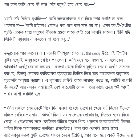
‘তা হলে আমি চেয়ে কী লাভ সেটা বলুন? তার চেয়ে বরং—’
‘ভেরি সরি মিস্টার মুখার্জি—’ আমি ভদ্রলোককে বাধা দিয়ে স্পষ্ট কথাটা না বলে
পারলাম না—‘আমি চাইলেও কোনও ফল হবে বলে মনে হয় না। এসব আংটি-টাংটির
প্রতি একেক সময় মানুষের কীরকম মমতা থাকে সেটা তো আপনি জানেন। উনি যদি
জিনিসটা ব্যবহার না করতেন তা হলে তবু…’
ভদ্রলোক আর বসলেন না। একটা দীর্ঘশ্বাস ফেলে চেয়ার ছেড়ে উঠে এই টিপটিপ
বৃষ্টির মধ্যেই অন্ধকারে বেরিয়ে পড়লেন। আমি মনে মনে বললাম, ভদ্রলোকের
আবদারটা একটু বেয়াড়া রকমের। রাস্তা থেকে জিনিস কুড়িয়ে নেওয়া একটা সামান্য
ব্যাপার, কিন্তু লোকের ব্যক্তিগত ব্যবহারের জিনিস নিয়ে তার কালেকশন বাড়ানোর
প্রয়াসটা অন্যায় প্রয়াস। এ ব্যাপারে কেউই তাকে সাহায্য করত না, আমিই বা করি
কী করে? আর নস্কর এমনিতেই বেশ কাঠখোট্টা লোক। তার কাছে চেয়ে ওই আংটি
পাবার আশা করাটাই ভুল।
পরদিন সকালে মেঘ কেটে গিয়ে দিন ফরসা হয়েছে দেখে চা খেয়ে বার্চ হিলের উদ্দেশে
হাঁটতে বেরিয়ে পড়লাম। খটখটে দিন। ম্যাল লোকে লোকারণ্য, ভিড়ের মধ্যে দিয়ে
ঘোড়া ও চেঞ্জারদের সঙ্গে কোলিশন বাঁচিয়ে ক্রমে গিয়ে পড়লাম অবজারভেটরি হিলের
পশ্চিম দিকে অপেক্ষাকৃত জনবিরল রাস্তাটায়। কাল রাত থেকেই মাঝে মাঝে
বাতিকবাবুর করুণ মুখটা চোখের সামনে ভেসে উঠছিল, আর মনে মনে একটা ইচ্ছে দানা