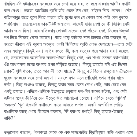
বাঁধছিল যদি ঘটনাচক্রে নস্করের সঙ্গে দেখা হয়ে যায়, তা হলে একবার আংটির কথাটা
বলে দেখব। হয়তো আংটিটার প্রতি তাঁর তেমন টান নেই, চাইলে দিয়ে দেবেন। সেটা
বাতিকবাবুর হাতে তুলে দিতে পারলে তাঁর মুখের ভাব যে কেমন হবে সেটা বেশ বুঝতে
পারছিলাম। ছেলেবেলায় ডাকটিকিট জমাতাম, কাজেই হবির নেশা যে কী জিনিস সেটা
আমার জানা ছিল। আর বাতিকবাবু লোকটা সাতেও নেই পাঁচেও নেই, নিজের উদ্ভট
শখ নিয়ে নিজেই মেতে আছেন। গায়ে পড়ে কাউকে দলে টানবার চেষ্টা করছেন না,
হয়তো জীবনে এই প্রথম অন্যের একটা জিনিসের প্রতি লোভ দেখাচ্ছেন—তাও সেটা
এমন মহামূল্য কিছুই নয়। সত্যি বলতে কী, কাল রাত্রের পরে আমার ধারণা হয়েছে
যে, ভদ্রলোকের অলৌকিক ক্ষমতা-টমতা কিছুই নেই, ওঁর শখের সমস্ত ব্যাপারটাই
ওঁর আধপাগলা মনের কল্পনার উপর দাঁড়িয়ে রয়েছে। কিন্তু তাতেই যদি এই নিঃসঙ্গ
লোকটি খুশি থাকে, তাতে আর কী এসে যাচ্ছে? কিন্তু বার্চ হিলের রাস্তায় ঘণ্টাদুয়েক
ঘুরেও নস্করের সঙ্গে দেখা হল না। ম্যালে যখন এসে পৌঁছেছি তখন প্রায় সাড়ে
দশটা। ভিড় তখনও রয়েছে, কিন্তু যাবার সময় যেমন দেখে গেছি, তার চেয়ে যেন
একটু তফাত। এদিকে-ওদিকে ইতস্তত ছড়ানো দশ-বিশ জনের জটলা, এবং সেই
জটলার মধ্যে কী নিয়ে যেন উত্তেজিত আলোচনা চলেছে। এগিয়ে যেতে ‘পুলিশ’
‘তদন্ত’ ‘খুন’ ইত্যাদি কথাগুলো কানে আসতে লাগল। একটি অপরিচিত প্রৌঢ়
বাঙালিকে কাছে পেয়ে জিজ্ঞেস করলাম, ‘কী ব্যাপার মশাই? কিছু হয়েছে-টয়েছে
নাকি?’
ভদ্রলোক বললেন, ‘কলকাতা থেকে কে এক সাসপেক্টেড ক্রিমিন্যাল নাকি এখানে এসে