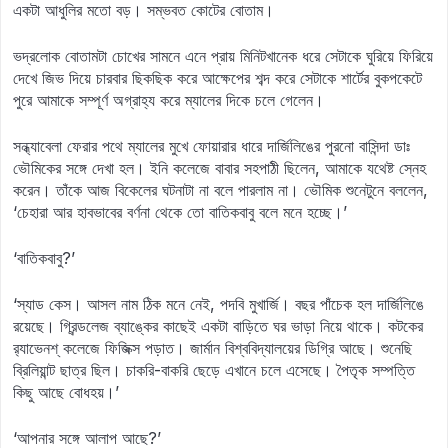
একটা আধুলির মতো বড়। সম্ভবত কোটের বোতাম।
ভদ্রলোক বোতামটা চোখের সামনে এনে প্রায় মিনিটখানেক ধরে সেটাকে ঘুরিয়ে ফিরিয়ে
দেখে জিভ দিয়ে চারবার ছিকছিক করে আক্ষেপের শব্দ করে সেটাকে শার্টের বুকপকেটে
পুরে আমাকে সম্পূর্ণ অগ্রাহ্য করে ম্যালের দিকে চলে গেলেন।
সন্ধ্যাবেলা ফেরার পথে ম্যালের মুখে ফোয়ারার ধারে দার্জিলিঙের পুরনো বাসিন্দা ডাঃ
ভৌমিকের সঙ্গে দেখা হল। ইনি কলেজে বাবার সহপাঠী ছিলেন, আমাকে যথেষ্ট স্নেহ
করেন। তাঁকে আজ বিকেলের ঘটনাটা না বলে পারলাম না। ভৌমিক শুনেটুনে বললেন,
‘চেহারা আর হাবভাবের বর্ণনা থেকে তো বাতিকবাবু বলে মনে হচ্ছে।’
‘বাতিকবাবু?’
‘স্যাড কেস। আসল নাম ঠিক মনে নেই, পদবি মুখার্জি। বছর পাঁচেক হল দার্জিলিঙে
রয়েছে। গ্রিন্ডলেজ ব্যাঙ্কের কাছেই একটা বাড়িতে ঘর ভাড়া নিয়ে থাকে। কটকের
র‍্যাভেনশ্‌ কলেজে ফিজিক্স পড়াত। জার্মান বিশ্ববিদ্যালয়ের ডিগ্রি আছে। শুনেছি
ব্রিলিয়ান্ট ছাত্র ছিল। চাকরি-বাকরি ছেড়ে এখানে চলে এসেছে। পৈতৃক সম্পত্তি
কিছু আছে বোধহয়।’
‘আপনার সঙ্গে আলাপ আছে?’