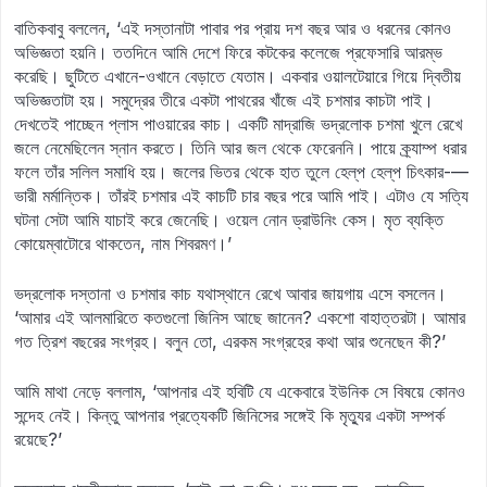
বাতিকবাবু বললেন, ‘এই দস্তানাটা পাবার পর প্রায় দশ বছর আর ও ধরনের কোনও
অভিজ্ঞতা হয়নি। ততদিনে আমি দেশে ফিরে কটকের কলেজে প্রফেসারি আরম্ভ
করেছি। ছুটিতে এখানে-ওখানে বেড়াতে যেতাম। একবার ওয়ালটেয়ারে গিয়ে দ্বিতীয়
অভিজ্ঞতাটা হয়। সমুদ্রের তীরে একটা পাথরের খাঁজে এই চশমার কাচটা পাই।
দেখতেই পাচ্ছেন প্লাস পাওয়ারের কাচ। একটি মাদ্রাজি ভদ্রলোক চশমা খুলে রেখে
জলে নেমেছিলেন স্নান করতে। তিনি আর জল থেকে ফেরেননি। পায়ে ক্র্যাম্প ধরার
ফলে তাঁর সলিল সমাধি হয়। জলের ভিতর থেকে হাত তুলে হেল্‌প হেল্‌প চিৎকার-—
ভারী মর্মান্তিক। তাঁরই চশমার এই কাচটি চার বছর পরে আমি পাই। এটাও যে সত্যি
ঘটনা সেটা আমি যাচাই করে জেনেছি। ওয়েল নোন ড্রাউনিং কেস। মৃত ব্যক্তি
কোয়েম্বাটোরে থাকতেন, নাম শিবরমণ।’
ভদ্রলোক দস্তানা ও চশমার কাচ যথাস্থানে রেখে আবার জায়গায় এসে বসলেন।
‘আমার এই আলমারিতে কতগুলো জিনিস আছে জানেন? একশো বাহাত্তরটা। আমার
গত ত্রিশ বছরের সংগ্রহ। বলুন তো, এরকম সংগ্রহের কথা আর শুনেছেন কী?’
আমি মাথা নেড়ে বললাম, ‘আপনার এই হবিটি যে একেবারে ইউনিক সে বিষয়ে কোনও
সন্দেহ নেই। কিন্তু আপনার প্রত্যেকটি জিনিসের সঙ্গেই কি মৃত্যুর একটা সম্পর্ক
রয়েছে?’