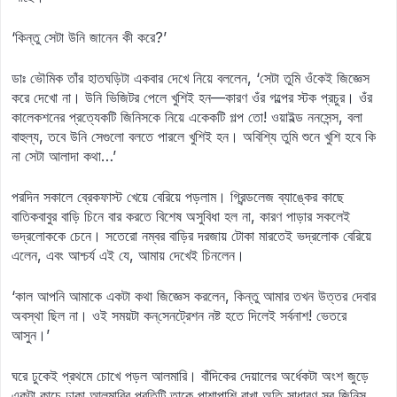
‘কিন্তু সেটা উনি জানেন কী করে?’
ডাঃ ভৌমিক তাঁর হাতঘড়িটা একবার দেখে নিয়ে বললেন, ‘সেটা তুমি ওঁকেই জিজ্ঞেস
করে দেখো না। উনি ভিজিটর পেলে খুশিই হন—কারণ ওঁর গল্পের স্টক প্রচুর। ওঁর
কালেকশনের প্রত্যেকটি জিনিসকে নিয়ে একেকটি গল্প তো! ওয়াইল্ড ননসেন্স, বলা
বাহুল্য, তবে উনি সেগুলো বলতে পারলে খুশিই হন। অবিশ্যি তুমি শুনে খুশি হবে কি
না সেটা আলাদা কথা…’
পরদিন সকালে ব্রেকফাস্ট খেয়ে বেরিয়ে পড়লাম। গ্রিন্ডলেজ ব্যাঙ্কের কাছে
বাতিকবাবুর বাড়ি চিনে বার করতে বিশেষ অসুবিধা হল না, কারণ পাড়ার সকলেই
ভদ্রলোককে চেনে। সতেরো নম্বর বাড়ির দরজায় টোকা মারতেই ভদ্রলোক বেরিয়ে
এলেন, এবং আশ্চর্য এই যে, আমায় দেখেই চিনলেন।
‘কাল আপনি আমাকে একটা কথা জিজ্ঞেস করলেন, কিন্তু আমার তখন উত্তর দেবার
অবস্থা ছিল না। ওই সময়টা কন্‌সেনট্রেশন নষ্ট হতে দিলেই সর্বনাশ! ভেতরে
আসুন।’
ঘরে ঢুকেই প্রথমে চোখে পড়ল আলমারি। বাঁদিকের দেয়ালের অর্ধেকটা অংশ জুড়ে
একটা কাচে ঢাকা আলমারির প্রতিটি তাকে পাশাপাশি রাখা অতি সাধারণ সব জিনিস,