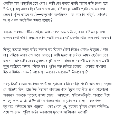
ভৌমিক আর খাস্তগির চলে গেল। আমি বেশ বুঝতে পারছি আমার নাড়ি চঞ্চল হয়ে
উঠেছে। শুধু নস্কর ক্রিমিন্যাল বলে নয়, বাতিকবাবুর আংটির প্রতি লোভের কথা
ভেবে। খুনির হাতের আংটি—ভদ্রলোক বলেছিলেন। তা হলে কি সত্যিই লোকটার
মধ্যে একটা অলৌকিক ক্ষমতা রয়েছে?
রাস্তার মাঝখানে দাঁড়িয়ে এইসব কথা ভাবতে ভাবতে ইচ্ছে করল বাতিকবাবুর সঙ্গে
একবার দেখা করি। ভদ্রলোক কি খবরটা পেয়েছেন? একবার খোঁজ করে দেখা দরকার।
কিন্তু সতেরো নম্বর বাড়ির দরজায় বার তিনেক টোকা দিয়েও কোনও উত্তর পেলাম
না। এদিকে আবার মেঘ করে এসেছে। আমি দ্রুত পা চালিয়ে আমার হোটেলে চলে
এলাম। আধঘণ্টার মধ্যে মুষলধারে বৃষ্টি নামল। ঝলমলে সকালটা এক নিমেষে একটা
সুদূর অতীতের ঘটনায় পরিণত হল। পুলিশ সার্চ চালিয়ে চলেছে। কোথায় গা-ঢাকা
দিলেন মিস্টার নস্কর? কাকে খুন করলেন ভদ্রলোক? কীভাবে খুন?
সাড়ে তিনটার সময় আমাদের হোটেলের ম্যানেজার মিঃ সোন্ধি খবরটা আনলেন। নস্কর
যে বাড়িটায় ছিল, তার ঠিক পিছনেই পাহাড়ের খাদে ত্রিশ হাত নীচে মাথা থেঁতলানো
অবস্থায় নস্করের মৃতদেহ পাওয়া গেছে। আত্মহত্যা, মস্তিষ্কবিকৃতি, পালাতে গিয়ে
পা হড়কে পড়ে যাওয়া ইত্যাদি নানারকম কারণ অনুমান করা হচ্ছে। ব্যবসাগত
ব্যাপারে পার্টনারের সঙ্গে শত্রুতা। সেই থেকে খুন, মৃতদেহ লুকিয়ে ফেলে দার্জিলিঙে
এসে গা-ঢাকা, পুলিশ কর্তৃক কলকাতায় মৃতদেহ আবিষ্কার, ইত্যাদি।