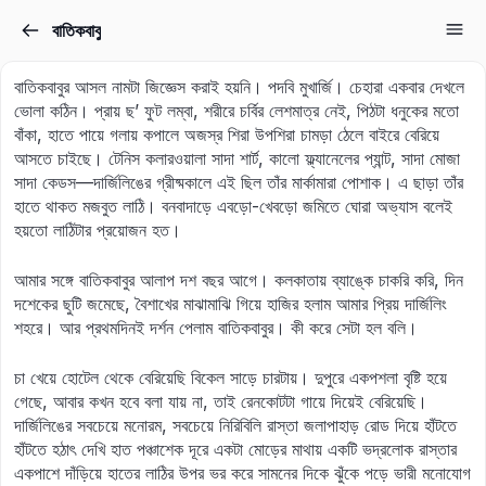
বাতিকবাবু
Sign in
Sign up
বাতিকবাবুর আসল নামটা জিজ্ঞেস করাই হয়নি। পদবি মুখার্জি। চেহারা একবার দেখলে
Sign in
ভোলা কঠিন। প্রায় ছ’ ফুট লম্বা, শরীরে চর্বির লেশমাত্র নেই, পিঠটা ধনুকের মতো
বাঁকা, হাতে পায়ে গলায় কপালে অজস্র শিরা উপশিরা চামড়া ঠেলে বাইরে বেরিয়ে
Don’t have an account?
Sign up
আসতে চাইছে। টেনিস কলারওয়ালা সাদা শার্ট, কালো ফ্ল্যানেলের প্যান্ট, সাদা মোজা
সাদা কেডস—দার্জিলিঙের গ্রীষ্মকালে এই ছিল তাঁর মার্কামারা পোশাক। এ ছাড়া তাঁর
হাতে থাকত মজবুত লাঠি। বনবাদাড়ে এবড়ো-খেবড়ো জমিতে ঘোরা অভ্যাস বলেই
হয়তো লাঠিটার প্রয়োজন হত।
আমার সঙ্গে বাতিকবাবুর আলাপ দশ বছর আগে। কলকাতায় ব্যাঙ্কে চাকরি করি, দিন
দশেকের ছুটি জমেছে, বৈশাখের মাঝামাঝি গিয়ে হাজির হলাম আমার প্রিয় দার্জিলিং
শহরে। আর প্রথমদিনই দর্শন পেলাম বাতিকবাবুর। কী করে সেটা হল বলি।
Lost your password?
চা খেয়ে হোটেল থেকে বেরিয়েছি বিকেল সাড়ে চারটায়। দুপুরে একপশলা বৃষ্টি হয়ে
Remember me
গেছে, আবার কখন হবে বলা যায় না, তাই রেনকোটটা গায়ে দিয়েই বেরিয়েছি।
দার্জিলিঙের সবচেয়ে মনোরম, সবচেয়ে নিরিবিলি রাস্তা জলাপাহাড় রোড দিয়ে হাঁটতে
হাঁটতে হঠাৎ দেখি হাত পঞ্চাশেক দূরে একটা মোড়ের মাথায় একটি ভদ্রলোক রাস্তার
একপাশে দাঁড়িয়ে হাতের লাঠির উপর ভর করে সামনের দিকে ঝুঁকে পড়ে ভারী মনোযোগ