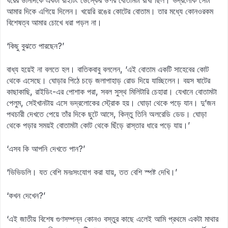
ঘরের ডানদিকে একটা রাইটিং ডেস্কের উপর বোতামটা রাখা ছিল। ভদ্রলোক সেটা
আমার দিকে এগিয়ে দিলেন। খয়েরি রঙের কোটের বোতাম। তার মধ্যে কোনওরকম
বিশেষত্ব আমার চোখে ধরা পড়ল না।
‘কিছু বুঝতে পারছেন?’
বাধ্য হয়েই না বলতে হল। বাতিকবাবু বললেন, ‘এই বোতাম একটি সাহেবের কোট
থেকে এসেছে। ঘোড়ার পিঠে চড়ে জলাপাহাড় রোড দিয়ে যাচ্ছিলেন। বয়স ষাটের
কাছাকাছি, রাইডিং-এর পোশাক পরা, সবল সুস্থ মিলিটারি চেহারা। যেখানে বোতামটা
পেলুম, সেইখানটায় এসে ভদ্রলোকের স্ট্রোক হয়। ঘোড়া থেকে পড়ে যান। দু’জন
পথচারী দেখতে পেয়ে তাঁর দিকে ছুটে আসে, কিন্তু তিনি অলরেডি ডেড। ঘোড়া
থেকে পড়ার সময়ই বোতামটা কোট থেকে ছিঁড়ে রাস্তার ধারে পড়ে যায়।’
‘এসব কি আপনি দেখতে পান?’
‘ভিভিডলি। যত বেশি মনঃসংযোগ করা যায়, তত বেশি স্পষ্ট দেখি।’
‘কখন দেখেন?’
‘এই জাতীয় বিশেষ গুণসম্পন্ন কোনও বস্তুর কাছে এলেই আমি প্রথমে একটা মাথার