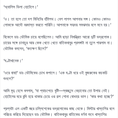
‘অ্যালিস ভিলা হোটেলে।’
‘ও। তা হলে তো দশ মিনিটের হাঁটাপথ। বেশ লাগল আপনার সঙ্গ। কোনও কোনও
লোককে আদৌ বরদাস্ত করতে পারিনি। আপনাকে সহৃদয় সমঝদার বলে মনে হয়।’
বিকেলে ডাঃ ভৌমিক চায়ে বলেছিলেন। আমি ছাড়া নিমন্ত্রিত আরো দুটি ভদ্রলোক।
চায়ের সঙ্গে চানাচুর আর কেক খেতে খেতে বাতিকবাবুর প্রসঙ্গটা না তুলে পারলাম না।
ভৌমিক বললেন, ‘কতক্ষণ ছিলে?’
‘ঘণ্টাখানেক।’
‘ওরে বাবা!’ ডাঃ ভৌমিকের চোখ কপালে। ‘এক ঘণ্টা ধরে ওই বুজরুকের কচকচি
শুনলে?’
আমি মৃদু হেসে বললাম, ‘যা প্যাচপেচে বৃষ্টি—স্বচ্ছন্দে বেড়ানোর তো উপায় নেই।
হোটেলের ঘরে বন্দি হয়ে থাকার চেয়ে ওর গল্প শোনা বোধহয় ভাল। ‘কার কথা হচ্ছে?’
প্রশ্নটা এল একটি বছর চল্লিশেকের ভদ্রলোকের কাছ থেকে। মিস্টার খাস্তগির বলে
পরিচয় করিয়ে দিয়েছেন ডাঃ ভৌমিক। বাতিকবাবুর বাতিকের বর্ণনা শুনে খাস্তগির