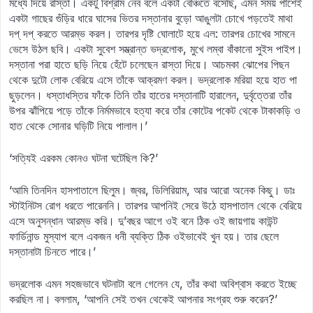
মধ্যে দিয়ে রাস্তা। একটু বিশ্রাম নেব বলে একটা বেঞ্চিতে বসেছি, এমন সময় পাশেই
একটা গাছের গুঁড়ির ধারে ঘাসের ভিতর দস্তানার বুড়ো আঙুলটা চোখে পড়তেই মাথা
দপ্‌ দপ্‌ করতে আরম্ভ করল। তারপর দৃষ্টি ঘোলাটে হয়ে এল: তারপর চোখের সামনে
ভেসে উঠল ছবি। একটা সুবেশ সম্ভ্রান্ত ভদ্রলোক, মুখে লম্বা বাঁকানো সুইস পাইপ।
দস্তানা পরা হাতে ছড়ি নিয়ে হেঁটে চলেছেন রাস্তা দিয়ে। আচমকা ঝোপের পিছন
থেকে দুটো লোক বেরিয়ে এসে তাঁকে আক্রমণ করল। ভদ্রলোক মরিয়া হয়ে হাত পা
ছুড়লেন। ধস্তাধস্তির ফাঁকে তিনি তাঁর হাতের দস্তানাটি হারালেন, দুর্বৃত্তেরা তাঁর
উপর ঝাঁপিয়ে পড়ে তাঁকে নির্মমভাবে হত্যা করে তাঁর কোটের পকেট থেকে টাকাকড়ি ও
হাত থেকে সোনার ঘড়িটি নিয়ে পালাল।’
‘সত্যিই এরকম কোনও ঘটনা ঘটেছিল কি?’
‘আমি তিনদিন হাসপাতালে ছিলুম। জ্বর, ডিলিরিয়াম, আর আরো অনেক কিছু। ডাঃ
স্টাইনিটস রোগ ধরতে পারেননি। তারপর আপনিই সেরে উঠে হাসপাতাল থেকে বেরিয়ে
এসে অনুসন্ধান আরম্ভ করি। দু’বছর আগে ওই বনে ঠিক ওই জায়গায় কাউন্ট
ফার্ডিনান্ড মুস্যাপ বলে একজন ধনী ব্যক্তি ঠিক ওইভাবেই খুন হয়। তার ছেলে
দস্তানাটা চিনতে পারে।’
ভদ্রলোক এমন সহজভাবে ঘটনাটা বলে গেলেন যে, তাঁর কথা অবিশ্বাস করতে ইচ্ছে
করছিল না। বললাম, ‘আপনি সেই তখন থেকেই আপনার সংগ্রহ শুরু করেন?’