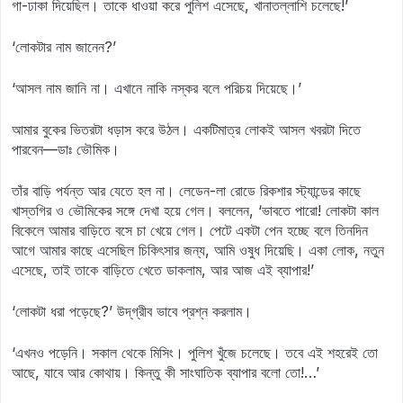
গা-ঢাকা দিয়েছিল। তাকে ধাওয়া করে পুলিশ এসেছে, খানাতল্লাশি চলেছে!’
‘লোকটার নাম জানেন?’
‘আসল নাম জানি না। এখানে নাকি নস্কর বলে পরিচয় দিয়েছে।’
আমার বুকের ভিতরটা ধড়াস করে উঠল। একটিমাত্র লোকই আসল খবরটা দিতে
পারবেন—ডাঃ ভৌমিক।
তাঁর বাড়ি পর্যন্ত আর যেতে হল না। লেডেন-লা রোডে রিকশার স্ট্যান্ডের কাছে
খাস্তগির ও ভৌমিকের সঙ্গে দেখা হয়ে গেল। বললেন, ‘ভাবতে পারো! লোকটা কাল
বিকেলে আমার বাড়িতে বসে চা খেয়ে গেল। পেটে একটা পেন হচ্ছে বলে তিনদিন
আগে আমার কাছে এসেছিল চিকিৎসার জন্য, আমি ওষুধ দিয়েছি। একা লোক, নতুন
এসেছে, তাই তাকে বাড়িতে খেতে ডাকলাম, আর আজ এই ব্যাপার!’
‘লোকটা ধরা পড়েছে?’ উদ্‌গ্রীব ভাবে প্রশ্ন করলাম।
‘এখনও পড়েনি। সকাল থেকে মিসিং। পুলিশ খুঁজে চলেছে। তবে এই শহরেই তো
আছে, যাবে আর কোথায়। কিন্তু কী সাংঘাতিক ব্যাপার বলো তো!…’