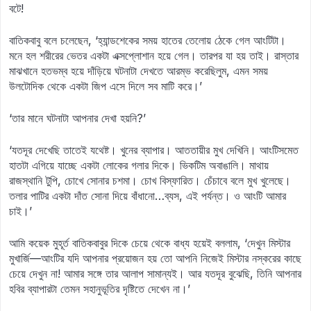
বটে!
বাতিকবাবু বলে চলেছেন, ‘হ্যান্ডশেকের সময় হাতের তেলোয় ঠেকে গেল আংটিটা।
মনে হল শরীরের ভেতর একটা এক্সপ্লোশান হয়ে গেল। তারপর যা হয় তাই। রাস্তার
মাঝখানে হতভম্ব হয়ে দাঁড়িয়ে ঘটনাটা দেখতে আরম্ভ করেছিলুম, এমন সময়
উলটোদিক থেকে একটা জিপ এসে দিলে সব মাটি করে।’
‘তার মানে ঘটনাটা আপনার দেখা হয়নি?’
‘যতদূর দেখেছি তাতেই যথেষ্ট। খুনের ব্যাপার। আততায়ীর মুখ দেখিনি। আংটিসমেত
হাতটা এগিয়ে যাচ্ছে একটা লোকের গলার দিকে। ভিকটিম অবাঙালি। মাথায়
রাজস্থানি টুপি, চোখে সোনার চশমা। চোখ বিস্ফারিত। চেঁচাবে বলে মুখ খুলেছে।
তলার পাটির একটা দাঁত সোনা দিয়ে বাঁধানো…ব্যস, এই পর্যন্ত। ও আংটি আমার
চাই।’
আমি কয়েক মুহূর্ত বাতিকবাবুর দিকে চেয়ে থেকে বাধ্য হয়েই বললাম, ‘দেখুন মিস্টার
মুখার্জি—আংটির যদি আপনার প্রয়োজন হয় তো আপনি নিজেই মিস্টার নস্করের কাছে
চেয়ে দেখুন না! আমার সঙ্গে তার আলাপ সামান্যই। আর যতদূর বুঝেছি, তিনি আপনার
হবির ব্যাপারটা তেমন সহানুভূতির দৃষ্টিতে দেখেন না।’