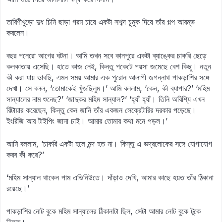
তারিণীখুড়ো দুধ চিনি ছাড়া গরম চায়ে একটা সশব্দ চুমুক দিয়ে তাঁর গল্প আরম্ভ
করলেন।
বছর পনেরো আগের ঘটনা। আমি তখন সবে কানপুরে একটা ব্যাঙ্কের চাকরি ছেড়ে
কলকাতায় এসেছি। হাতে কাজ নেই, কিন্তু পকেটে পয়সা জমেছে বেশ কিছু। নতুন
কী করা যায় ভাবছি, এমন সময় আমার এক পুরোন আলাপী জগন্নাথ পাকড়াশির সঙ্গে
দেখা। সে বলল, ‘তোমাকেই খুঁজছিলুম।’ আমি বললাম, ‘কেন, কী ব্যাপার?’ ‘মহিম
সান্যালের নাম শুনেছ?’ ‘জাদুকর মহিম সান্যাল?’ ‘হ্যাঁ হ্যাঁ। তিনি অবিশ্যি এখন
রিটায়ার করেছেন, কিন্তু কেন জানি তাঁর একজন সেক্রেটারির দরকার পড়েছে।
ইংরিজি আর টাইপিং জানা চাই। আমার তোমার কথা মনে পড়ল।’
আমি বললাম, ‘চাকরি একটা হলে মন্দ হত না। কিন্তু এ ভদ্রলোকের সঙ্গে যোগাযোগ
করব কী করে?’
‘মহিম সান্যাল থাকেন পাম এভিনিউতে। দাঁড়াও দেখি, আমার কাছে হয়ত তাঁর ঠিকানা
রয়েছে।’
পাকড়াশির নোট বুকে মহিম সান্যালের ঠিকানাটা ছিল, সেটা আমার নোট বুকে টুকে