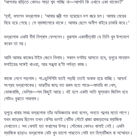
‘আপনার বাড়িতে কোনও সাড়া শব্দ পাচ্ছি না—আপনি কি এখানে একা থাকেন?’
‘হ্যাঁ, বললেন ভদ্রলোক। ‘আমার স্ত্রী গত হয়েছেন দশ বছর হল। আমার মেয়ের
বিয়ে হয়ে গেছে। সে ব্যাঙ্গালোরে থাকে। আমার ছেলে অনীশ বাইরে চাকরি করে।’
ভদ্রলোক একটা দীর্ঘ নিশ্বাস ফেললেন। বুঝলাম একাকীত্বটা যে তিনি খুব উপভোগ
করেন তা নয়।
আমি আমার কাজের টাইম জেনে নিলাম। সকাল দশটায় আসতে হবে, দুপুরে সান্যাল
মশাইয়ের সঙ্গেই খাওয়া, আর সন্ধ্যা ছ’টা পর্যন্ত কাজ।
কাজে লেগে পড়লাম। পাণ্ডুলিপিটা যতই পড়ছি ততই অবাক হয়ে যাচ্ছি। আশ্চর্য
সংগ্রহ ভদ্রলোকের। ভারতীয় জাদু যত রকম হতে পারে—মাদারি কা খেল,
ভোজবাজি, ভেল্কি—সব কিছুই আছে। বই হলে একটা অতি মূল্যবান জিনিস হবে
সেটাও বুঝতে পারলাম।
দুপুরে খাবার সময় ভদ্রলোক তাঁর অভিজ্ঞতার কথা বলেন, শুনতে গল্পের মতো লাগে।
যখন জাদুকর ছিলেন তখন বেশির ভাগই নেটিভ স্টেটে রাজা রাজড়াদের ম্যাজিক
দেখাতেন। সব খেলাই হত ফরাসের উপর। স্টেজের কোনও বালাই নেই। এমনি
ম্যাজিক ছাড়াও ভদ্রলোক যেটা খুব ভালো পারতেন সেটা হল হিপ্‌নটিজম বা সম্মোহন।