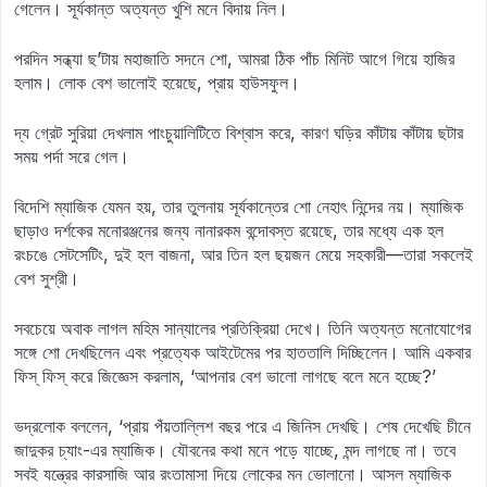
গেলেন। সূর্যকান্ত অত্যন্ত খুশি মনে বিদায় নিল।
পরদিন সন্ধ্যা ছ’টায় মহাজাতি সদনে শো, আমরা ঠিক পাঁচ মিনিট আগে গিয়ে হাজির
হলাম। লোক বেশ ভালোই হয়েছে, প্রায় হাউসফুল।
দ্য গ্রেট সুরিয়া দেখলাম পাংচুয়ালিটিতে বিশ্বাস করে, কারণ ঘড়ির কাঁটায় কাঁটায় ছটার
সময় পর্দা সরে গেল।
বিদেশি ম্যাজিক যেমন হয়, তার তুলনায় সূর্যকান্তের শো নেহাৎ নিন্দের নয়। ম্যাজিক
ছাড়াও দর্শকের মনোরঞ্জনের জন্য নানারকম বন্দোবস্ত রয়েছে, তার মধ্যে এক হল
রংচঙে সেটসেটিং, দুই হল বাজনা, আর তিন হল ছয়জন মেয়ে সহকারী—তারা সকলেই
বেশ সুশ্রী।
সবচেয়ে অবাক লাগল মহিম সান্যালের প্রতিক্রিয়া দেখে। তিনি অত্যন্ত মনোযোগের
সঙ্গে শো দেখছিলেন এবং প্রত্যেক আইটেমের পর হাততালি দিচ্ছিলেন। আমি একবার
ফিস্‌ ফিস্‌ করে জিজ্ঞেস করলাম, ‘আপনার বেশ ভালো লাগছে বলে মনে হচ্ছে?’
ভদ্রলোক বললেন, ‘প্রায় পঁয়তাল্লিশ বছর পরে এ জিনিস দেখছি। শেষ দেখেছি চীনে
জাদুকর চ্যাং-এর ম্যাজিক। যৌবনের কথা মনে পড়ে যাচ্ছে, মন্দ লাগছে না। তবে
সবই যন্ত্রের কারসাজি আর রংতামাসা দিয়ে লোকের মন ভোলানো। আসল ম্যাজিক