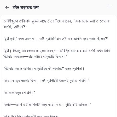
মহিম সান্যালের ঘটনা
Sign in
Sign up
তারিণীখুড়ো তাকিয়াটা বুকের কাছে টেনে নিয়ে বললেন, ‘চমকলালের কথা ত তোদের
Sign in
বলেছি, তাই না?’
Don’t have an account?
Sign up
‘হ্যাঁ হ্যাঁ,’ বলল ন্যাপলা। সেই ম্যাজিশিয়ান ত? যার আপনি ম্যানেজার ছিলেন?’
‘হ্যাঁ। কিন্তু আরেকজন জাদুকর আছেন—অবিশ্যি যখনকার কথা বলছি তখন তিনি
রিটায়ার করেছেন—যাঁর আমি সেক্রেটারি ছিলাম।’
‘রিটায়ার করলে আবার সেক্রেটারির কী দরকার?’ বলল ন্যাপলা।
‘তাঁর ক্ষেত্রে দরকার ছিল। সেটা ব্যাপারটা শুনলেই বুঝতে পারবি।’
Lost your password?
Remember me
‘তা হলে বলুন সে গল্প।’
‘বলছি—আগে এই জানালাটা বন্ধ করে দে ত। বৃষ্টির ছাঁট আসছে।’
আমি উঠে গিয়ে জানালাটা বন্ধ করে দিলাম।