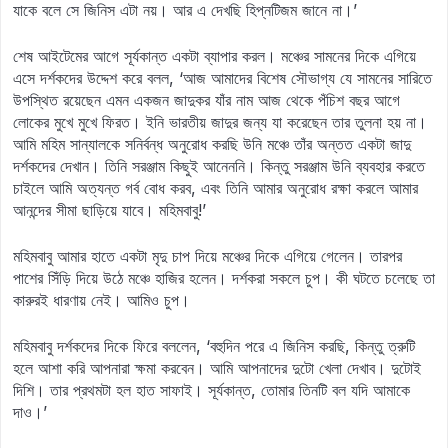
যাকে বলে সে জিনিস এটা নয়। আর এ দেখছি হিপ্‌নটিজম জানে না।’
শেষ আইটেমের আগে সূর্যকান্ত একটা ব্যাপার করল। মঞ্চের সামনের দিকে এগিয়ে
এসে দর্শকদের উদ্দেশ করে বলল, ‘আজ আমাদের বিশেষ সৌভাগ্য যে সামনের সারিতে
উপস্থিত রয়েছেন এমন একজন জাদুকর যাঁর নাম আজ থেকে পঁচিশ বছর আগে
লোকের মুখে মুখে ফিরত। ইনি ভারতীয় জাদুর জন্য যা করেছেন তার তুলনা হয় না।
আমি মহিম সান্যালকে সনির্বন্ধ অনুরোধ করছি উনি মঞ্চে তাঁর অন্তত একটা জাদু
দর্শকদের দেখান। তিনি সরঞ্জাম কিছুই আনেননি। কিন্তু সরঞ্জাম উনি ব্যবহার করতে
চাইলে আমি অত্যন্ত গর্ব বোধ করব, এবং তিনি আমার অনুরোধ রক্ষা করলে আমার
আনন্দের সীমা ছাড়িয়ে যাবে। মহিমবাবু!’
মহিমবাবু আমার হাতে একটা মৃদু চাপ দিয়ে মঞ্চের দিকে এগিয়ে গেলেন। তারপর
পাশের সিঁড়ি দিয়ে উঠে মঞ্চে হাজির হলেন। দর্শকরা সকলে চুপ। কী ঘটতে চলেছে তা
কারুরই ধারণায় নেই। আমিও চুপ।
মহিমবাবু দর্শকদের দিকে ফিরে বললেন, ‘বহুদিন পরে এ জিনিস করছি, কিন্তু ত্রুটি
হলে আশা করি আপনারা ক্ষমা করবেন। আমি আপনাদের দুটো খেলা দেখাব। দুটোই
দিশি। তার প্রথমটা হল হাত সাফাই। সূর্যকান্ত, তোমার তিনটি বল যদি আমাকে
দাও।’