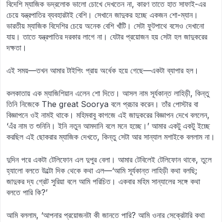
বিদেশি ম্যাজিক ভদ্রলোক ভালো চোখে দেখতেন না, কারণ তাতে হাত সাফাই-এর
চেয়ে যন্ত্রপাতির ব্যবহারটাই বেশি। সেখানে জাদুকর হচ্ছে একজন শো-ম্যান।
ভারতীয় ম্যাজিক বিদেশির চেয়ে অনেক বেশি খাঁটি। সেটা ফুটপাথে বসেও দেখানো
যায়। তাতে যন্ত্রপাতির দরকার লাগে না। যেটার প্রয়োজন হয় সেটা হল জাদুকরের
দক্ষতা।
এই সময়—তখন আমার টাইপিং প্রায় অর্ধেক হয়ে গেছে—একটা ব্যাপার হল।
কলকাতায় এক ম্যাজিশিয়ান এলেন শো দিতে। আসল নাম সূর্যকান্ত লাহিড়ী, কিন্তু
তিনি নিজেকে The great Soorya বলে প্রচার করেন। তাঁর পোস্টার বা
বিজ্ঞাপনে ওই নামই থাকে। মহিমবাবু কাগজে এই জাদুকরের বিজ্ঞাপন দেখে বললেন,
‘এঁর নাম ত শুনিনি। ইনি নতুন আমদানি বলে মনে হচ্ছে।’ আমার একটু একটু ইচ্ছে
করছিল এই ছোকরার ম্যাজিক দেখতে, কিন্তু সেটা আর সান্যাল মশাইকে বললাম না।
দুদিন পরে একটা টেলিফোন এল দুপুর বেলা। আমার টেবিলেই টেলিফোন থাকে, তুলে
হ্যালো বলতে উল্টো দিক থেকে কথা এল—‘আমি সূর্যকান্ত লাহিড়ী কথা বলছি;
জাদুকর দ্য গ্রেট সুরিয়া বলে আমি পরিচিত। একবার মহিম সান্যালের সঙ্গে কথা
বলতে পারি কি?’
আমি বললাম, ‘আপনার প্রয়োজনটা কী জানতে পারি? আমি ওনার সেক্রেটারি কথা