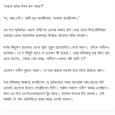
‘এখনো বাবার উপর রাগ আছে?’
‘না, আর নেই। আমি ভুল করেছিলাম, অন্যায় করেছিলাম।’
এর পরে সূর্যকান্ত ওরফে অনীশের চোখের সামনে হাত নেড়ে তাকে হিপ্‌নোটাইজ্‌ড
অবস্থা থেকে স্বাভাবিক অবস্থায় ফিরিয়ে আনলেন মহিম সান্যাল।
দর্শক কিছুক্ষণ হতভম্ব থেকে হঠাৎ তুমুল হাততালিতে ফেটে পড়ল। এদিকে অনীশও
হতভম্ব। সে ত কিছুই জানে না এতক্ষণ কী হয়েছে। এবার মহিমবাবু তার কাঁধে হাত
রেখে বললেন, ‘কেমন বোধ করছ, অনীশ—কোনও কষ্ট হয়নি ত?’
এতক্ষণে অনীশ বুঝতে পারল। সে তার বাবাকে প্রণাম করে তাঁকে জড়িয়ে ধরল।
পরে মহিমবাবু আমাকে বলেছিলেন যে সূর্যকান্তর গলার আওয়াজ আর কানের লতি
থেকেই ছেলেকে চিনতে পেরেছিলেন তিনি। পরদিন সকালে অনীশ আবার এসেছিল।
বলল এর পরে ওর উত্তরপ্রদেশে টুর আছে। তারপর পনেরো দিন অবসর। সেই
সময়টা সে পাম এভিনিউতে বাবার কাছে এসেই থাকবে।