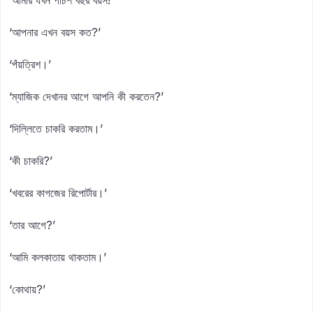
‘আমার যখন পঁচিশ বছর বয়স!’
‘আপনার এখন বয়স কত?’
‘পঁয়ত্রিশ।’
‘ম্যাজিক দেখানর আগে আপনি কী করতেন?’
‘দিল্লিতে চাকরি করতাম।’
‘কী চাকরি?’
‘খবরের কাগজের রিপোর্টার।’
‘তার আগে?’
‘আমি কলকাতায় থাকতাম।’
‘কোথায়?’