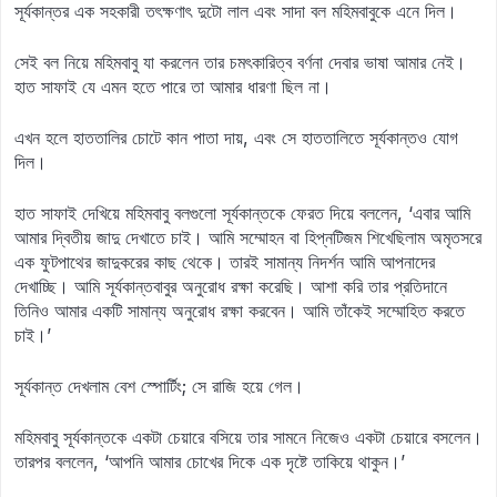
সূর্যকান্তর এক সহকারী তৎক্ষণাৎ দুটো লাল এবং সাদা বল মহিমবাবুকে এনে দিল।
সেই বল নিয়ে মহিমবাবু যা করলেন তার চমৎকারিত্ব বর্ণনা দেবার ভাষা আমার নেই।
হাত সাফাই যে এমন হতে পারে তা আমার ধারণা ছিল না।
এখন হলে হাততালির চোটে কান পাতা দায়, এবং সে হাততালিতে সূর্যকান্তও যোগ
দিল।
হাত সাফাই দেখিয়ে মহিমবাবু বলগুলো সূর্যকান্তকে ফেরত দিয়ে বললেন, ‘এবার আমি
আমার দ্বিতীয় জাদু দেখাতে চাই। আমি সম্মোহন বা হিপ্‌নটিজম শিখেছিলাম অমৃতসরে
এক ফুটপাথের জাদুকরের কাছ থেকে। তারই সামান্য নিদর্শন আমি আপনাদের
দেখাচ্ছি। আমি সূর্যকান্তবাবুর অনুরোধ রক্ষা করেছি। আশা করি তার প্রতিদানে
তিনিও আমার একটি সামান্য অনুরোধ রক্ষা করবেন। আমি তাঁকেই সম্মোহিত করতে
চাই।’
সূর্যকান্ত দেখলাম বেশ স্পোর্টিং; সে রাজি হয়ে গেল।
মহিমবাবু সূর্যকান্তকে একটা চেয়ারে বসিয়ে তার সামনে নিজেও একটা চেয়ারে বসলেন।
তারপর বললেন, ‘আপনি আমার চোখের দিকে এক দৃষ্টে তাকিয়ে থাকুন।’