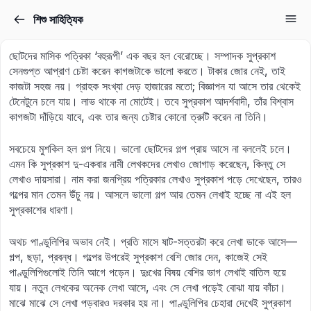
শিশু সাহিত্যিক
Sign in
Sign up
ছোটদের মাসিক পত্রিকা ‘বহুরূপী’ এক বছর হল বেরোচ্ছে। সম্পাদক সুপ্রকাশ
Sign in
সেনগুপ্ত আপ্রাণ চেষ্টা করেন কাগজটাকে ভালো করতে। টাকার জোর নেই, তাই
কাজটা সহজ নয়। গ্রাহক সংখ্যা দেড় হাজারের মতো; বিজ্ঞাপন যা আসে তার থেকেই
Don’t have an account?
Sign up
টেনেটুনে চলে যায়। লাভ থাকে না মোটেই। তবে সুপ্রকাশ আদর্শবাদী, তাঁর বিশ্বাস
কাগজটা দাঁড়িয়ে যাবে, এবং তার জন্য চেষ্টার কোনো ত্রুটি করেন না তিনি।
সবচেয়ে মুশকিল হল গল্প নিয়ে। ভালো ছোটদের গল্প প্রায় আসে না বললেই চলে।
এমন কি সুপ্রকাশ দু-একবার নামী লেখকদের লেখাও জোগাড় করেছেন, কিন্তু সে
লেখাও দায়সারা। নাম করা জনপ্রিয় পত্রিকার লেখাও সুপ্রকাশ পড়ে দেখেছেন, তারও
গল্পের মান তেমন উঁচু নয়। আসলে ভালো গল্প আর তেমন লেখাই হচ্ছে না এই হল
সুপ্রকাশের ধারণা।
Lost your password?
অথচ পাণ্ডুলিপির অভাব নেই। প্রতি মাসে ষাট-সত্তরটা করে লেখা ডাকে আসে—
Remember me
গল্প, ছড়া, প্রবন্ধ। গল্পের উপরেই সুপ্রকাশ বেশি জোর দেন, কাজেই সেই
পাণ্ডুলিপিগুলোই তিনি আগে পড়েন। দুঃখের বিষয় বেশির ভাগ লেখাই বাতিল হয়ে
যায়। নতুন লেখকের অনেক লেখা আসে, এবং সে লেখা পড়েই বোঝা যায় কাঁচা।
মাঝে মাঝে সে লেখা পড়বারও দরকার হয় না। পাণ্ডুলিপির চেহারা দেখেই সুপ্রকাশ