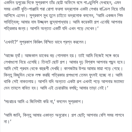
একদিন দুপুরের দিকে সুপ্রকাশ তাঁর ছোট্ট অফিসে বসে পাণ্ডুলিপি দেখছেন, এমন
সময় একটি ধুতি-পাঞ্জাবি পরা রোগা ফরসা ভদ্রলোক একটা লেখার বাণ্ডিল নিয়ে তাঁর
আপিসে এলেন। সুপ্রকাশ মুখ তুলে চাইতে ভদ্রলোক বললেন, ‘আমি একজন শিশু
সাহিত্যিক; আমার নাম উজ্জ্বল বন্দ্যোপাধ্যায়। আমি কয়েকটা গল্প এনেছি আপনার
পত্রিকার জন্য। আপনি অন্তত একটি যদি এখন পড়ে দেখেন।’
‘এখনই?’ সুপ্রকাশ কিঞ্চিৎ বিস্মিত ভাবে প্রশ্ন করলেন।
‘আজ্ঞে হ্যাঁ। আজকাল ডাকের বড় গোলমাল হয়। তাই আমি নিজেই সঙ্গে করে
লেখাগুলো নিয়ে এসেছি। তিনটে ছোট গল্প। আমার দৃঢ় বিশ্বাস আপনার পছন্দ হবে।
আমি সেই প্রথম থেকে বহুরূপী দেখছি। কাগজটার উপর আমার মায়া পড়ে গেছে।
কিন্তু কিছুদিন থেকে লক্ষ করছি পত্রিকার গল্পগুলো তেমন যুৎসই হচ্ছে না। আমি
থাকি সেই নাকতলায়। আপনি যদি অন্তত একটা গল্প এখনই পড়ে আপনার মতামত
দেন তাহলে বাধিত হব। আমি এই চেয়ারটায় বসছি; আমার তাড়া নেই।’
‘সচরাচর আমি এ জিনিসটা করি না,’ বললেন সুপ্রকাশ।
‘আমি জানি, কিন্তু আমার একান্ত অনুরোধ। গল্প ছোট; আপনার বেশি সময় লাগবে
না।’