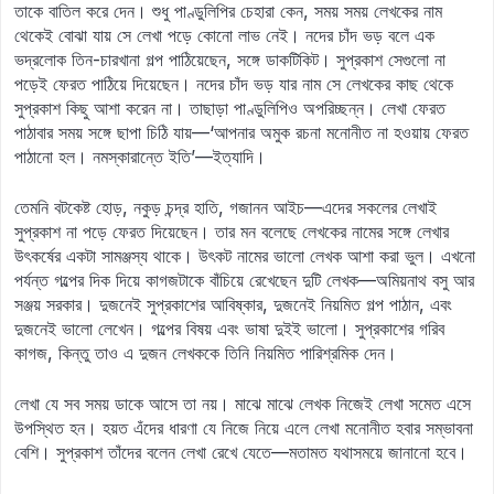
তাকে বাতিল করে দেন। শুধু পাণ্ডুলিপির চেহারা কেন, সময় সময় লেখকের নাম
থেকেই বোঝা যায় সে লেখা পড়ে কোনো লাভ নেই। নদের চাঁদ ভড় বলে এক
ভদ্রলোক তিন-চারখানা গল্প পাঠিয়েছেন, সঙ্গে ডাকটিকিট। সুপ্রকাশ সেগুলো না
পড়েই ফেরত পাঠিয়ে দিয়েছেন। নদের চাঁদ ভড় যার নাম সে লেখকের কাছ থেকে
সুপ্রকাশ কিছু আশা করেন না। তাছাড়া পাণ্ডুলিপিও অপরিচ্ছন্ন। লেখা ফেরত
পাঠাবার সময় সঙ্গে ছাপা চিঠি যায়—‘আপনার অমুক রচনা মনোনীত না হওয়ায় ফেরত
পাঠানো হল। নমস্কারান্তে ইতি’—ইত্যাদি।
তেমনি বটকেষ্ট হোড়, নকুড় চন্দ্র হাতি, গজানন আইচ—এদের সকলের লেখাই
সুপ্রকাশ না পড়ে ফেরত দিয়েছেন। তার মন বলেছে লেখকের নামের সঙ্গে লেখার
উৎকর্ষের একটা সামঞ্জস্য থাকে। উৎকট নামের ভালো লেখক আশা করা ভুল। এখনো
পর্যন্ত গল্পের দিক দিয়ে কাগজটাকে বাঁচিয়ে রেখেছেন দুটি লেখক—অমিয়নাথ বসু আর
সঞ্জয় সরকার। দুজনেই সুপ্রকাশের আবিষ্কার, দুজনেই নিয়মিত গল্প পাঠান, এবং
দুজনেই ভালো লেখেন। গল্পের বিষয় এবং ভাষা দুইই ভালো। সুপ্রকাশের গরিব
কাগজ, কিন্তু তাও এ দুজন লেখককে তিনি নিয়মিত পারিশ্রমিক দেন।
লেখা যে সব সময় ডাকে আসে তা নয়। মাঝে মাঝে লেখক নিজেই লেখা সমেত এসে
উপস্থিত হন। হয়ত এঁদের ধারণা যে নিজে নিয়ে এলে লেখা মনোনীত হবার সম্ভাবনা
বেশি। সুপ্রকাশ তাঁদের বলেন লেখা রেখে যেতে—মতামত যথাসময়ে জানানো হবে।