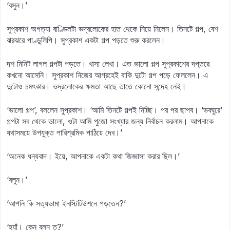
‘বসুন।’
সুপ্রকাশ অগত্যা বাণ্ডিলটা ভদ্রলোকের হাত থেকে নিয়ে নিলেন। তিনটে গল্প, বেশ
ঝরঝরে পাণ্ডুলিপি। সুপ্রকাশ একটা গল্প পড়তে শুরু করলেন।
দশ মিনিট লাগল গল্পটা পড়তে। খাসা লেখা। এত ভালো গল্প সুপ্রকাশের দপ্তরে
কখনো আসেনি। সুপ্রকাশ নিজের আগ্রহেই বাকি দুটো গল্প পড়ে ফেললেন। এ
দুটোও চমৎকার। ভদ্রলোকের ক্ষমতা আছে তাতে কোনো সন্দেহ নেই।
‘ভালো গল্প’, বললেন সুপ্রকাশ। ‘আমি তিনটে গল্পই নিচ্ছি। পর পর ছাপব। ‘ভবঘুরে’
গল্পটা সব থেকে ভালো, ওটা আমি পুজো সংখ্যার জন্য নির্বাচন করলাম। আপনাকে
যথাসময়ে উপযুক্ত পারিশ্রমিক পাঠিয়ে দেব।’
‘অনেক ধন্যবাদ। ইয়ে, আপনাকে একটা কথা জিজ্ঞাসা করার ছিল।’
‘বলুন।’
‘আপনি কি সত্যভামা ইনস্টিটিউশনে পড়তেন?’
‘হ্যাঁ। কেন বলুন ত?’