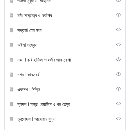
পঞ্চম। মুকুট ও সিংহাসন
ষষ্ঠ। সাম্রাজ্য ও দুর্ভাগ্য
সপ্তম। হৈম সংঘ
অষ্টম। মস্কো
নবম । কবি হাফিজ ও সর্দার আক বোগা
দশম । ভারতবর্ষ
একাদশ । দিল্লি
দ্বাদশ । ‘বজ্র’ বেয়াজিদ ও খঞ্জ তৈমুর
ত্রয়োদশ । আঙ্গোয়ার যুদ্ধ