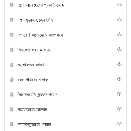
নয় । কালোদেড়ের প্রভাতি ভোজ
দশ । যুদ্ধজাহাজের দুর্দশা
এগারো । কালোদেড়ে কালগ্রাসে
সিরাজের বিজয় অভিযান
মহাভারতের মহারথ
রক্ত পাথারের সাঁতারু
তিন সম্রাটের ত্র্যহস্পর্শযোগ
সাতহাজারের আত্মদান
আলেকজান্ডারের পলায়ন