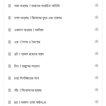
নবম অধ্যায় । ভারতের অযাচিত অতিথি
দশম অধ্যায় । ঝিলামের যুদ্ধ এবং তারপর
একাদশ অধ্যায় । যবনিকা
এক । শৈশব ও কৈশোর
দুই । প্রথম রক্তের স্বাদ
তিন । ফ্রান্সের সন্তান
চার। দিগবিজয়ের পথে
পাঁচ । সিংহাসনের ছায়ায়
ছয় । মখমল-ঢাকা কাষ্ঠখণ্ড