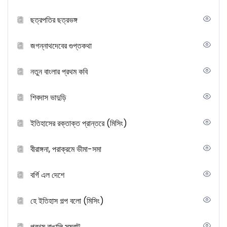
ছত্রপতির ছত্রভঙ্গ
জগন্নাথদেবের গুপ্তকথা
নতুন বাংলার প্রথম কবি
শিবদাস ভাদুড়ি
ইতিহাসের রক্তাক্ত প্রান্তরে (মিসিং)
বীরাঙ্গনা, পরাক্রমে ভীমা-সমা
বর্গি এল দেশে
হে ইতিহাস গল্প বলো (মিসিং)
প্রথম বাঙালি সম্রাট