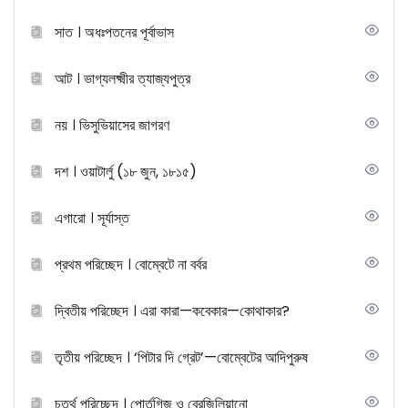
সাত । অধঃপতনের পূর্বাভাস
আট । ভাগ্যলক্ষ্মীর ত্যাজ্যপুত্র
নয় । ভিসুভিয়াসের জাগরণ
দশ । ওয়াটার্লু (১৮ জুন, ১৮১৫)
এগারো । সূর্যাস্ত
প্রথম পরিচ্ছেদ । বোম্বেটে না বর্বর
দ্বিতীয় পরিচ্ছেদ । এরা কারা—কবেকার—কোথাকার?
তৃতীয় পরিচ্ছেদ । ‘পিটার দি গ্রেট’—বোম্বেটের আদিপুরুষ
চতুর্থ পরিচ্ছেদ । পোর্তুগিজ ও ব্রেজিলিয়ানো