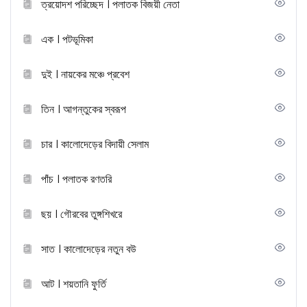
ত্রয়োদশ পরিচ্ছেদ । পলাতক বিজয়ী নেতা
এক । পটভূমিকা
দুই । নায়কের মঞ্চে প্রবেশ
তিন । আগন্তুকের স্বরূপ
চার । কালোদেড়ের বিদায়ী সেলাম
পাঁচ । পলাতক রণতরি
ছয় । গৌরবের তুঙ্গশিখরে
সাত । কালোদেড়ের নতুন বউ
আট । শয়তানি ফুর্তি