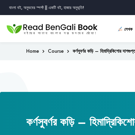
বাংলা বই, অনুভবের স্পর্শ! || একটি বই, হাজার অনুভূতি!
লেখক
Home
Course
কর্ণসুবর্ণর কড়ি – হিমাদ্রিকিশোর দাশগুপ্
কর্ণসুবর্ণর কড়ি – হিমাদ্রিকিশ