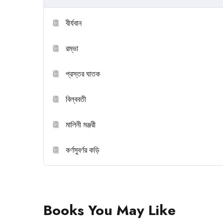
বীর্যবান
রম্ভা
প্রস্তর ঘাতক
বিল্ববতী
মালিনী মঞ্জরী
কর্ণসুবর্ণর কড়ি
Books You May Like