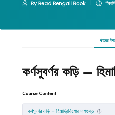
By Read Bengali Book
হিমাদ
বইয়ের বিব
কর্ণসুবর্ণর কড়ি – হিম
Course Content
কর্ণসুবর্ণর কড়ি – হিমাদ্রিকিশোর দাশগুপ্ত