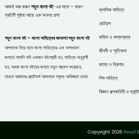
আজই শুরু করুন
পড়ুন বাংলা বই
-এর সাথে – কারণ
ক্লাসিক সাহিত্য
প্রতিটি পৃষ্ঠায় আছে এক অনন্য গল্প!
ছোটগল্প
কবিতা ও কাব্যগ্রন্থ
পড়ুন বাংলা বই – বাংলা সাহিত্যের জানালা!
পড়ুন বাংলা বই
আপনাকে নিয়ে যাবে বাংলা সাহিত্যের এক অসাধারণ
জীবনী ও স্মৃতিকথা
জগতে। আপনি যদি একজন বইপ্রেমী হন, সাহিত্য অনুরাগী
রহস্য ও থ্রিলার
হন, অথবা বাংলা বইয়ের জগতে নতুন প্রবেশ করেছেন,
তাহলে আমাদের প্ল্যাটফর্ম আপনাকে সমৃদ্ধ অভিজ্ঞতা দেবে।
শিশু সাহিত্য
বিজ্ঞান কল্পকাহিনী ও ফ্যান্ট
Copyright 2026
Read B