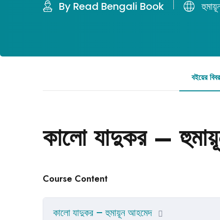
By Read Bengali Book
হুমায়
বইয়ের বিব
কালো যাদুকর – হুমা
Course Content
কালো যাদুকর – হুমায়ূন আহমেদ