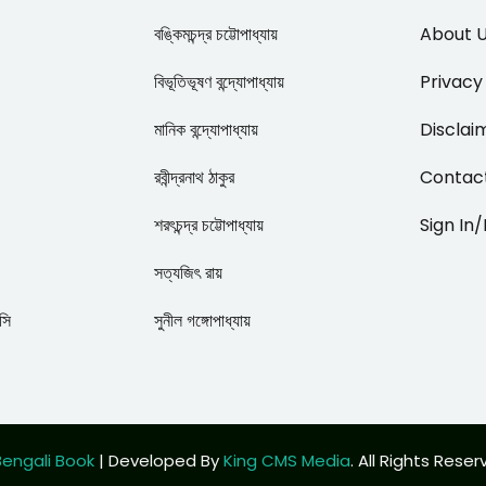
বঙ্কিমচন্দ্র চট্টোপাধ্যায়
About 
বিভূতিভূষণ বন্দ্যোপাধ্যায়
Privacy
মানিক বন্দ্যোপাধ্যায়
Disclai
রবীন্দ্রনাথ ঠাকুর
Contac
শরৎচন্দ্র চট্টোপাধ্যায়
Sign In
সত্যজিৎ রায়
াসি
সুনীল গঙ্গোপাধ্যায়
engali Book
| Developed By
King CMS Media
. All Rights Rese