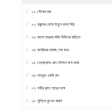
০১. পৌষের শুরু
০২. বারান্দার তোলা উনুনে ভাপা পিঠা
০৩. কালো যাদুকর মবিন উদ্দিনের বাড়িতে
০৪. মাগরিবের নামাজ শেষ করে
০৫. নেত্রকোনা রেল স্টেশনে বসে থাকা
০৬. অদ্ভুত একটা গল্প
০৭. গভীর রাতে গাছের সঙ্গে
০৮. সুপ্তির খুব মন খারাপ