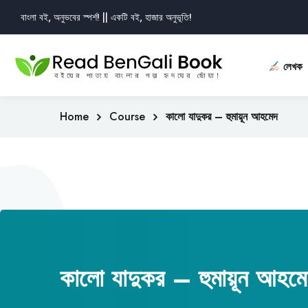
বাংলা বই, অনুভবের স্পর্শ! || একটি বই, হাজার অনুভূতি!
লেখক
Home
Course
কালো যাদুকর – হুমায়ূন আহমেদ
কালো যাদুকর – হুমায়ূন আহমে