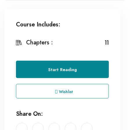
Course Includes:
Chapters :
11
Start Reading
Wishlist
Share On: