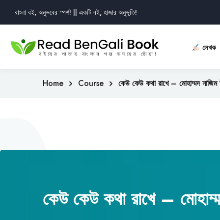
বাংলা বই, অনুভবের স্পর্শ! || একটি বই, হাজার অনুভূতি!
লেখক
Home
Course
কেউ কেউ কথা রাখে – মোহাম্মদ নাজিম উ
কেউ কেউ কথা রাখে – মোহাম্মদ