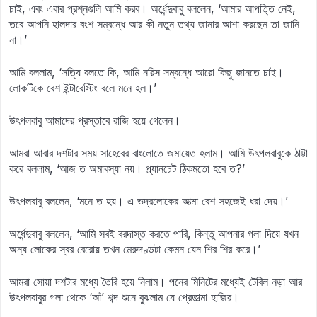
চাই, এবং এবার প্রশ্নগুলি আমি করব। অর্ধেন্দুবাবু বললেন, ‘আমার আপত্তি নেই,
তবে আপনি হালদার বংশ সম্বন্ধে আর কী নতুন তথ্য জানার আশা করছেন তা জানি
না।’
আমি বললাম, ‘সত্যি বলতে কি, আমি নরিস সম্বন্ধে আরো কিছু জানতে চাই।
লোকটিকে বেশ ইন্টারেস্টিং বলে মনে হল।’
উৎপলবাবু আমাদের প্রস্তাবে রাজি হয়ে গেলেন।
আমরা আবার দশটার সময় সাহেবের বাংলোতে জমায়েত হলাম। আমি উৎপলবাবুকে ঠাট্টা
করে বললাম, ‘আজ ত অমাবস্যা নয়। প্ল্যানচেট ঠিকমতো হবে ত?’
উৎপলবাবু বললেন, ‘মনে ত হয়। এ ভদ্রলোকের আত্মা বেশ সহজেই ধরা দেয়।’
অর্ধেন্দুবাবু বললেন, ‘আমি সবই বরদাস্ত করতে পারি, কিন্তু আপনার গলা দিয়ে যখন
অন্য লোকের স্বর বেরোয় তখন মেরুদণ্ডটা কেমন যেন শির শির করে।’
আমরা সোয়া দশটার মধ্যে তৈরি হয়ে নিলাম। পনের মিনিটের মধ্যেই টেবিল নড়া আর
উৎপলবাবুর গলা থেকে ‘আঁ’ শব্দ শুনে বুঝলাম যে প্রেতাত্মা হাজির।