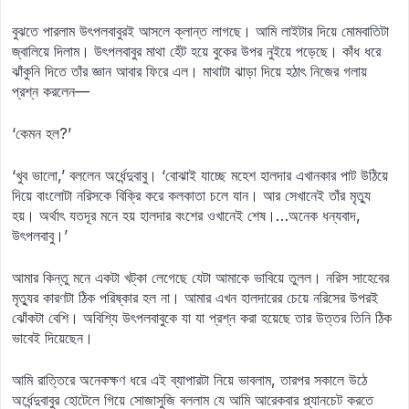
বুঝতে পারলাম উৎপলবাবুরই আসলে ক্লান্ত লাগছে। আমি লাইটার দিয়ে মোমবাতিটা
জ্বালিয়ে দিলাম। উৎপলবাবুর মাথা হেঁট হয়ে বুকের উপর নুইয়ে পড়েছে। কাঁধ ধরে
ঝাঁকুনি দিতে তাঁর জ্ঞান আবার ফিরে এল। মাথাটা ঝাড়া দিয়ে হঠাৎ নিজের গলায়
প্রশ্ন করলেন—
‘কেমন হল?’
‘খুব ভালো,’ বললেন অর্ধেন্দুবাবু। ‘বোঝাই যাচ্ছে মহেশ হালদার এখানকার পাট উঠিয়ে
দিয়ে বাংলোটা নরিসকে বিক্রি করে কলকাতা চলে যান। আর সেখানেই তাঁর মৃত্যু
হয়। অর্থাৎ যতদূর মনে হয় হালদার বংশের ওখানেই শেষ।…অনেক ধন্যবাদ,
উৎপলবাবু।’
আমার কিন্তু মনে একটা খট্‌কা লেগেছে যেটা আমাকে ভাবিয়ে তুলল। নরিস সাহেবের
মৃত্যুর কারণটা ঠিক পরিষ্কার হল না। আমার এখন হালদারের চেয়ে নরিসের উপরই
ঝোঁকটা বেশি। অবিশ্যি উৎপলবাবুকে যা যা প্রশ্ন করা হয়েছে তার উত্তর তিনি ঠিক
ভাবেই দিয়েছেন।
আমি রাত্তিরে অনেকক্ষণ ধরে এই ব্যাপারটা নিয়ে ভাবলাম, তারপর সকালে উঠে
অর্ধেন্দুবাবুর হোটেলে গিয়ে সোজাসুজি বললাম যে আমি আরেকবার প্ল্যানচেট করতে