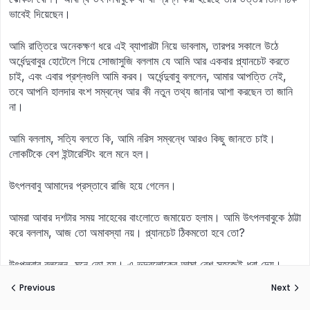
ভাবেই দিয়েছেন।
আমি রাত্তিরে অনেকক্ষণ ধরে এই ব্যাপারটা নিয়ে ভাবলাম, তারপর সকালে উঠে
অর্ধেন্দুবাবুর হোটেলে গিয়ে সোজাসুজি বললাম যে আমি আর একবার প্ল্যানচেট করতে
চাই, এবং এবার প্রশ্নগুলি আমি করব। অর্ধেন্দুবাবু বললেন, আমার আপত্তি নেই,
তবে আপনি হালদার বংশ সম্বন্ধে আর কী নতুন তথ্য জানার আশা করছেন তা জানি
না।
আমি বললাম, সত্যি বলতে কি, আমি নরিস সম্বন্ধে আরও কিছু জানতে চাই।
লোকটিকে বেশ ইন্টারেস্টিং বলে মনে হল।
উৎপলবাবু আমাদের প্রস্তাবে রাজি হয়ে গেলেন।
আমরা আবার দশটার সময় সাহেবের বাংলোতে জমায়েত হলাম। আমি উৎপলবাবুকে ঠাট্টা
করে বললাম, আজ তো অমাবস্যা নয়। প্ল্যানচেট ঠিকমতো হবে তো?
উৎপলবাবু বললেন, মনে তো হয়। এ ভদ্রলোকের আত্মা বেশ সহজেই ধরা দেয়।
Previous
Next
অর্ধেন্দুবাবু বললেন, আমি সবই বরদাস্ত করতে পারি, কিন্তু আপনার গলা দিয়ে যখন