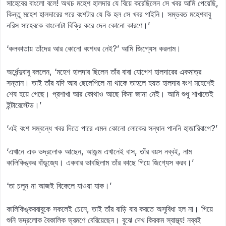
সাহেবের বাংলো বলে! অথচ মহেশ হালদার যে বিয়ে করেছিলেন সে খবর আমি পেয়েছি,
কিন্তু মহেশ হালদারের পরে বংশটার যে কি হল সে খবর পাইনি। সম্ভবত মহেশবাবু
নরিস সাহেবকে বাংলোটা বিক্রি করে দেন কোনো কারণে।’
‘কলকাতায় তাঁদের আর কোনো বংশধর নেই?’ আমি জিগ্যেস করলাম।
অর্ধেন্দুবাবু বললেন, ‘মহেশ হালদার ছিলেন তাঁর বাবা যোগেশ হালদারের একমাত্র
সন্তান। তাই তাঁর যদি আর ছেলেপিলে না থাকে তাহলে হয়ত হালদার বংশ মহেশেই
শেষ হয়ে গেছে। প্রশাখা আর কোথাও আছে কিনা জানা নেই। আমি শুধু শাখাতেই
ইন্টারেস্টেড।’
‘এই বংশ সম্বন্ধে খবর দিতে পারে এমন কোনো লোকের সন্ধান পাননি হাজারিবাগে?’
‘এখানে এক ভদ্রলোক আছেন, আজন্ম এখানেই বাস, তাঁর বয়স নব্বই, নাম
কালিকিঙ্কর বাঁড়ুজ্যে। একবার ভাবছিলাম তাঁর কাছে গিয়ে জিগ্যেস করব।’
‘তা চলুন না আজই বিকেলে যাওয়া যাক।’
কালিকিঙ্করবাবুকে সকলেই চেনে, তাই তাঁর বাড়ি বার করতে অসুবিধা হল না। গিয়ে
শুনি ভদ্রলোক বৈকালিক ভ্রমণে বেরিয়েছেন। বুঝে দেখ কিরকম স্বাস্থ্য! নব্বই