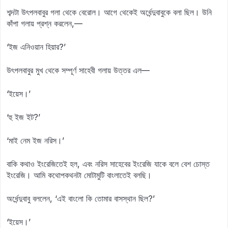
শব্দটা উৎপলবাবুর গলা থেকে বেরোল। আগে থেকেই অর্ধেন্দুবাবুকে বলা ছিল। উনি
কাঁপা গলায় প্রশ্ন করলেন,—
‘ইজ এনিওয়ান হিয়ার?’
উৎপলবাবুর মুখ থেকে সম্পূর্ণ সাহেবী গলায় উত্তর এল—
‘ইয়েস।’
‘হু ইজ ইট?’
‘মাই নেম ইজ নরিস।’
বাকি কথাও ইংরেজিতেই হল, এবং নরিস সাহেবের ইংরেজি যাকে বলে বেশ চোস্ত
ইংরেজি। আমি কথোপকথনটা মোটামুটি বাংলাতেই বলছি।
অর্ধেন্দুবাবু বললেন, ‘এই বাংলো কি তোমার বাসস্থান ছিল?’
‘ইয়েস।’