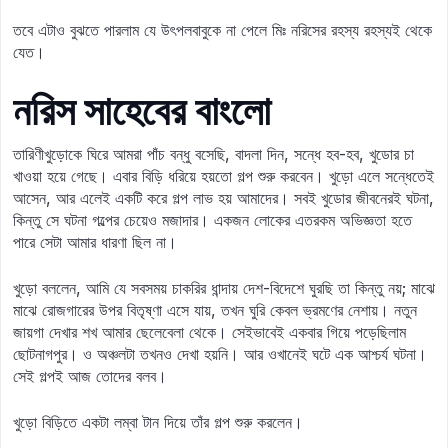
তবে এটাও বুঝতে পারলাম যে উৎপলবাবুকে না পেলে মিঃ নরিসের রহস্য রহস্যই থেকে
যেত।
নরিস সাহেবের বাংলো
তারিণীখুড়োকে ঘিরে আমরা পাঁচ বন্ধু বসেছি, বাদলা দিন, সন্ধে হব-হব, খুডোর চা
খাওয়া হয়ে গেছে। এবার বিড়ি ধরিয়ে হয়তো গল্প শুরু করবেন। খুড়ো এলে সন্ধেতেই
আসেন, আর এলেই একটি করে গল্প লাভ হয় আমাদের। সবই খুডোর জীবনেরই ঘটনা,
কিন্তু সে ঘটনা গল্পের চেয়েও মজাদার। একজন লোকের এতরকম অভিজ্ঞতা হতে
পারে সেটা আমার ধারণা ছিল না।
খুড়ো বললেন, আমি যে সবসময় চাকরির ধান্দায় দেশ-বিদেশে ঘুরছি তা কিন্তু নয়; মাঝে
মাঝে রোজগারের উপর বিতৃষ্ণা এসে যায়, তখন ঘুরি কেবল ভ্রমণের নেশায়। নতুন
জায়গা দেখার শখ আমার ছেলেবেলা থেকে। সেইভাবেই একবার গিয়ে পড়েছিলাম
ছোটনাগপুর। ও অঞ্চলটা তখনও দেখা হয়নি। আর ওখানেই ঘটে এক আশ্চর্য ঘটনা।
সেই গল্পই আজ তোদের বলব।
খুড়ো বিড়িতে একটা লম্বা টান দিয়ে তাঁর গল্প শুরু করলেন।