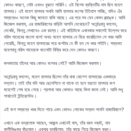
কোনও কারণে, সেটা এখনও বুঝতে পারিনি। এই বিশেষ ব্যক্তিটির নাম ছিল মহেশ
হালদার। এই মহেশ হালদার অবধি আমি হালদার বংশের ইতিহাস পাচ্ছি, যদিও এঁর
সম্বন্ধেও অনেক কিছু জানতে বাকি আছে। এর পরে সব যেন কেমন ব্ল্যাঙ্ক। আমি
জিজ্ঞেস করলাম, এর হাজারিবাগের বাড়িটা আপনি দেখেছেন? অর্ধেন্দুবাবু বললেন,
দেখেছি, কিন্তু সেখানেও এক রহস্য। এই বাড়িটাকে এখানকার সকলেই উল্লেখ করে
নরিস সাহেবের বাংলো বলে! অথচ মহেশ হালদার যে বিয়ে করেছিলেন সে খবর আমি
পেয়েছি, কিন্তু মহেশ হালদারের পরে বংশটার যে কী হল সে খবর পাইনি। সম্ভবত
মহেশবাবু নরিস সাহেবকে বাংলোটা বিক্রি করে দেন কোনও কারণে।
কলকাতায় তাঁদের আর কোনও বংশধর নেই? আমি জিজ্ঞেস করলাম।
অর্ধেন্দুবাবু বললেন, মহেশ হালদার ছিলেন তাঁর বাবা যোগেশ হালদারের একমাত্র
সন্তান। তাই তাঁর যদি আর ছেলেপিলে না থাকে তা হলে হয়তো হালদার বংশ
মহেশেই শেষ হয়ে গেছে। প্রশাখা আর কোথাও আছে কিনা জানা নেই। আমি শুধু
শাখাতেই ইন্টারেস্টেড।
এই বংশ সম্বন্ধে খবর দিতে পারে এমন কোনও লোকের সন্ধান পাননি হাজারিবাগে?
এখানে এক ভদ্রলোক আছেন, আজন্ম এখানেই বাস, তাঁর বয়স নব্বই, নাম
কালীকিঙ্কর বাঁড়ুজ্যে। একবার ভাবছিলাম, তাঁর কাছে গিয়ে জিজ্ঞেস করব।