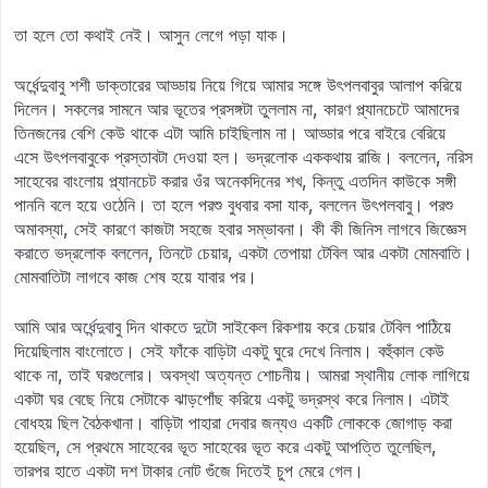
তা হলে তো কথাই নেই। আসুন লেগে পড়া যাক।
অর্ধেন্দুবাবু শশী ডাক্তারের আড্ডায় নিয়ে গিয়ে আমার সঙ্গে উৎপলবাবুর আলাপ করিয়ে
দিলেন। সকলের সামনে আর ভূতের প্রসঙ্গটা তুললাম না, কারণ প্ল্যানচেটে আমাদের
তিনজনের বেশি কেউ থাকে এটা আমি চাইছিলাম না। আড্ডার পরে বাইরে বেরিয়ে
এসে উৎপলবাবুকে প্রস্তাবটা দেওয়া হল। ভদ্রলোক এককথায় রাজি। বললেন, নরিস
সাহেবের বাংলোয় প্ল্যানচেট করার ওঁর অনেকদিনের শখ, কিন্তু এতদিন কাউকে সঙ্গী
পাননি বলে হয়ে ওঠেনি। তা হলে পরশু বুধবার বসা যাক, বললেন উৎপলবাবু। পরশু
অমাবস্যা, সেই কারণে কাজটা সহজে হবার সম্ভাবনা। কী কী জিনিস লাগবে জিজ্ঞেস
করাতে ভদ্রলোক বললেন, তিনটে চেয়ার, একটা তেপায়া টেবিল আর একটা মোমবাতি।
মোমবাতিটা লাগবে কাজ শেষ হয়ে যাবার পর।
আমি আর অর্ধেন্দুবাবু দিন থাকতে দুটো সাইকেল রিকশায় করে চেয়ার টেবিল পাঠিয়ে
দিয়েছিলাম বাংলোতে। সেই ফাঁকে বাড়িটা একটু ঘুরে দেখে নিলাম। বহুঁকাল কেউ
থাকে না, তাই ঘরগুলোর। অবস্থা অত্যন্ত শোচনীয়। আমরা স্থানীয় লোক লাগিয়ে
একটা ঘর বেছে নিয়ে সেটাকে ঝাড়পোঁছ করিয়ে একটু ভদ্রস্থ করে নিলাম। এটাই
বোধহয় ছিল বৈঠকখানা। বাড়িটা পাহারা দেবার জন্যও একটি লোককে জোগাড় করা
হয়েছিল, সে প্রথমে সাহেবের ভূত সাহেবের ভূত করে একটু আপত্তি তুলেছিল,
তারপর হাতে একটা দশ টাকার নোট গুঁজে দিতেই চুপ মেরে গেল।