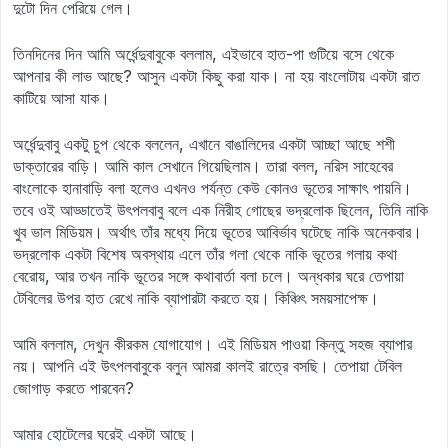
দুটো দিন পেরিয়ে গেল।
তিনদিনের দিন আমি অর্ধেন্দুবাবুকে বললাম, এইভাবে হাত-পা গুটিয়ে বসে থেকে
আপনার কী লাভ আছে? আসুন একটা কিছু করা যাক। না হয় বাংলোটায় একটা রাত
কাটিয়ে আসা যাক।
অর্ধেন্দুবাবু একটু চুপ থেকে বললেন, এখানে বাঙালিদের একটা আচ্ছা আছে শশী
ডাক্তারের বাড়ি। আমি কাল সেখানে গিয়েছিলাম। তারা বলল, নরিস সাহেবের
বাংলোকে হানাবাড়ি বলা হলেও এখনও পর্যন্ত কেউ কোনও ভূতের সাক্ষাৎ পায়নি।
তবে ওই আড্ডাতেই উৎপলবাবু বলে এক নিরীহ গোছের ভদ্রলোক ছিলেন, তিনি নাকি
খুব ভাল মিডিয়ম। অর্থাৎ তাঁর মধ্যে দিয়ে ভূতের আবির্ভাব ঘটেছে নাকি অনেকবার।
ভদ্রলোক একটা বিশেষ অবস্থায় এলে তাঁর গলা থেকে নাকি ভূতের গলায় কথা
বেরোয়, আর তখন নাকি ভূতের সঙ্গে কথাবার্তা বলা চলে। অন্ধকার ঘরে তেপায়া
টেবিলের উপর হাত রেখে নাকি ব্যাপারটা করতে হয়। কিঞ্চিৎ সময়সাপেক্ষ।
আমি বললাম, দেখুন কীরকম যোগাযোগ। এই মিডিয়ম পাওয়া কিন্তু সহজ ব্যাপার
নয়। আপনি এই উৎপলবাবুকে বলুন আমরা কালই রাত্রে বসছি। তেপায়া টেবিল
জোগাড় করতে পারবেন?
আমার হোটেলের ঘরেই একটা আছে।