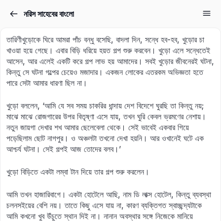
নরিস সাহেবের বাংলো
Sign in
Sign up
তারিণীখুড়োকে ঘিরে আমরা পাঁচ বন্ধু বসেছি, বাদলা দিন, সন্ধে হব-হব, খুড়োর চা
Sign in
খাওয়া হয়ে গেছে। এবার বিড়ি ধরিয়ে হয়ত গল্প শুরু করবেন। খুড়ো এলে সন্ধেতেই
আসেন, আর এলেই একটি করে গল্প লাভ হয় আমাদের। সবই খুড়োর জীবনেরই ঘটনা,
Don’t have an account?
Sign up
কিন্তু সে ঘটনা গল্পের চেয়েও মজাদার। একজন লোকের এতরকম অভিজ্ঞতা হতে
পারে সেটা আমার ধারণা ছিল না।
খুড়ো বললেন, ‘আমি যে সব সময় চাকরির ধান্দায় দেশ বিদেশে ঘুরছি তা কিন্তু নয়;
মাঝে মাঝে রোজগারের উপর বিতৃষ্ণা এসে যায়, তখন ঘুরি কেবল ভ্রমণের নেশায়।
নতুন জায়গা দেখার শখ আমার ছেলেবেলা থেকে। সেই ভাবেই একবার গিয়ে
পড়েছিলাম ছোট নাগপুর। ও অঞ্চলটা তখনো দেখা হয়নি। আর ওখানেই ঘটে এক
আশ্চর্য ঘটনা। সেই গল্পই আজ তোদের বলব।’
Lost your password?
খুড়ো বিড়িতে একটা লম্বা টান দিয়ে তার গল্প শুরু করলেন।
Remember me
আমি তখন হাজারিবাগে। একটা হোটেলে আছি, নাম ডি লাক্স হোটেল, কিন্তু ব্যবস্থা
চলনসইয়ের বেশি নয়। তাতে কিছু এসে যায় না, কারণ ব্যক্তিগত স্বাচ্ছন্দ্যটাকে
আমি কখনো খুব উঁচুতে স্থান দিই না। নানান অবস্থার সঙ্গে নিজেকে মানিয়ে