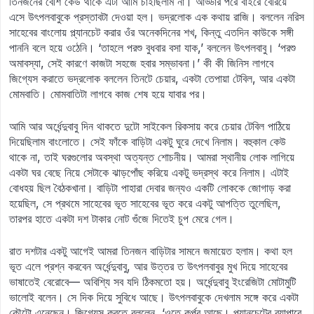
তিনজনের বেশি কেউ থাকে এটা আমি চাইছিলাম না। আড্ডার পরে বাইরে বেরিয়ে
এসে উৎপলবাবুকে প্রস্তাবটা দেওয়া হল। ভদ্রলোক এক কথায় রাজি। বললেন নরিস
সাহেবের বাংলোয় প্ল্যানচেট করার ওঁর অনেকদিনের শখ, কিন্তু এতদিন কাউকে সঙ্গী
পাননি বলে হয়ে ওঠেনি। ‘তাহলে পরশু বুধবার বসা যাক,’ বললেন উৎপলবাবু। ‘পরশু
অমাবস্যা, সেই কারণে কাজটা সহজে হবার সম্ভাবনা।’ কী কী জিনিস লাগবে
জিগ্যেস করাতে ভদ্রলোক বললেন তিনটে চেয়ার, একটা তেপায়া টেবিল, আর একটা
মোমবাতি। মোমবাতিটা লাগবে কাজ শেষ হয়ে যাবার পর।
আমি আর অর্ধেন্দুবাবু দিন থাকতে দুটো সাইকেল রিকসায় করে চেয়ার টেবিল পাঠিয়ে
দিয়েছিলাম বাংলোতে। সেই ফাঁকে বাড়িটা একটু ঘুরে দেখে নিলাম। বহুকাল কেউ
থাকে না, তাই ঘরগুলোর অবস্থা অত্যন্ত শোচনীয়। আমরা স্থানীয় লোক লাগিয়ে
একটা ঘর বেছে নিয়ে সেটাকে ঝাড়পোঁছ করিয়ে একটু ভদ্রস্থ করে নিলাম। এটাই
বোধহয় ছিল বৈঠকখানা। বাড়িটা পাহারা দেবার জন্যও একটি লোককে জোগাড় করা
হয়েছিল, সে প্রথমে সাহেবের ভূত সাহেবের ভূত করে একটু আপত্তি তুলেছিল,
তারপর হাতে একটা দশ টাকার নোট গুঁজে দিতেই চুপ মেরে গেল।
রাত দশটার একটু আগেই আমরা তিনজন বাড়িটার সামনে জমায়েত হলাম। কথা হল
ভূত এলে প্রশ্ন করবেন অর্ধেন্দুবাবু, আর উত্তর ত উৎপলবাবুর মুখ দিয়ে সাহেবের
ভাষাতেই বেরোবে— অবিশ্যি সব যদি ঠিকমতো হয়। অর্ধেন্দুবাবু ইংরেজিটা মোটামুটি
ভালোই বলেন। সে দিক দিয়ে সুবিধে আছে। উৎপলবাবুকে দেখলাম সঙ্গে করে একটা
কৌটো এনেছেন। জিগ্যেস করতে বললেন, ‘ওতে কর্পূর আছে। প্ল্যানচেটের ব্যাপারে