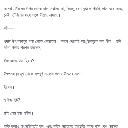
আমরা টেবিলের উপর থেকে হাত সরাচ্ছি না, কিন্তু বেশ বুঝতে পারছি হাত আর অনড়
নেই, টেবিলের সঙ্গে সঙ্গে উঠছে নামছে।
আঁ—-
শব্দটা উৎপলবাবুর গলা থেকে বেরোলো। আগে থেকেই অর্ধেন্দুবাবুকে বলা ছিল। উনি
কাঁপা গলায় প্রশ্ন করলেন,
ইজ এনিওয়ান হিয়ার?
উৎপলবাবুর মুখ থেকে সম্পূর্ণ সাহেবি গলায় উত্তর এল—
ইয়েস।
হু ইজ ইট?
মাই নেম ইজ নরিস।
বাকি কথাও ইংরেজিতেই হল, এবং নরিস সাহেবের ইংরেজি যাকে বলে বেশ চোস্ত