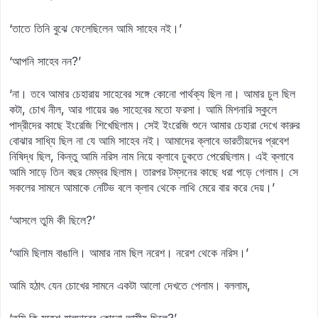
‘তাতে তিনি বুঝে ফেলেছিলেন আমি সাহেব নই।’
‘আপনি সাহেব নন?’
‘না। তবে আমার চেহারায় সাহেবের সঙ্গে কোনো পার্থক্য ছিল না। আমার চুল ছিল
কটা, চোখ নীল, আর গায়ের রঙ সাহেবের মতো ফরসা। আমি মিশনারি স্কুলে
পাদ্রীদের কাছে ইংরেজি শিখেছিলাম। সেই ইংরেজি শুনে আমার চেহারা দেখে কারুর
বোঝার সাধ্যি ছিল না যে আমি সাহেব নই। আমাদের ক্লাবে ভারতীয়দের প্রবেশ
নিষিদ্ধ ছিল, কিন্তু আমি নরিস নাম নিয়ে ক্লাবে ঢুকতে পেরেছিলাম। এই ক্লাবে
আমি সাড়ে তিন বছর মেম্বর ছিলাম। তারপর টম্‌সনের কাছে ধরা পড়ে গেলাম। সে
সকলের সামনে আমাকে নেটিভ বলে ক্লাব থেকে লাথি মেরে বার করে দেয়।’
‘আসলে তুমি কী ছিলে?’
‘আমি ছিলাম বাঙালি। আমার নাম ছিল নরেশ। নরেশ থেকে নরিস।’
আমি হঠাৎ যেন চোখের সামনে একটা আলো দেখতে পেলাম। বললাম,