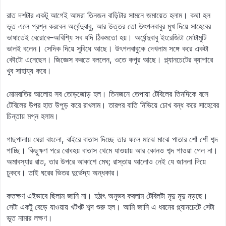
রাত দশটার একটু আগেই আমরা তিনজন বাড়িটার সামনে জমায়েত হলাম। কথা হল
ভূত এলে প্রশ্ন করবেন অর্ধেন্দুবাবু, আর উত্তর তো উৎপলবাবুর মুখ দিয়ে সাহেবের
ভাষাতেই বেরোবে–অবিশ্যি সব যদি ঠিকমতো হয়। অর্ধেন্দুবাবু ইংরেজিটা মোটামুটি
ভালই বলেন। সেদিক দিয়ে সুবিধে আছে। উৎপলবাবুকে দেখলাম সঙ্গে করে একটা
কৌটো এনেছেন। জিজ্ঞেস করতে বললেন, ওতে কপূর আছে। প্ল্যানচেটের ব্যাপারে
খুব সাহায্য করে।
মোমবাতির আলোয় সব তোড়জোড় হল। তিনজনে তেপায়া টেবিলের তিনদিকে বসে
টেবিলের উপর হাত উপুড় করে রাখলাম। তারপর বাতি নিভিয়ে চোখ বন্ধ করে সাহেবের
চিন্তায় মগ্ন হলাম।
গাছপালায় ঘেরা বাংলো, বাইরে বাতাস দিচ্ছে তার ফলে মাঝে মাঝে পাতার শোঁ শোঁ শব্দ
পাচ্ছি। কিছুক্ষণ পরে বোধহয় বাতাস থেমে যাওয়ায় আর কোনও শব্দ পাওয়া গেল না।
অমাবস্যার রাত, তার উপরে আকাশে মেঘ; রাস্তায় আলোও নেই যে জানলা দিয়ে
ঢুকবে। তাই ঘরের ভিতর দুর্ভেদ্য অন্ধকার।
কতক্ষণ এইভাবে ছিলাম জানি না। হঠাৎ অনুভব করলাম টেবিলটা মৃদু মৃদু নড়ছে।
সেটা একটু বেড়ে যাওয়ায় খটখট শব্দ শুরু হল। আমি জানি এ ধরনের প্ল্যানচেটে সেটা
ভূত নামার লক্ষণ।