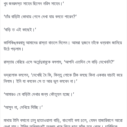
খুব জবরদস্ত সাহেব ছিলেন নরিস সাহেব।’
‘তাঁর বাড়িটা কোথায় গেলে দেখা যায় বলতে পারেন?’
‘বাড়ি ত এই কাছেই।’
কালিকিঙ্করবাবু আমাদের রাস্তা বাতলে দিলেন। আমরা দুজনে তাঁকে ধন্যবাদ জানিয়ে
উঠে পড়লাম।
রাস্তায় বেরিয়ে এসে অর্ধেন্দুবাবুকে বললাম, ‘আপনি এতদিন সে বাড়ি দেখেননি?’
ভদ্রলোক বললেন, ‘দেখেছি বৈ কি, কিন্তু লোকে ঠিক বলছে কিনা একবার যাচাই করে
নিলাম। ইনি যা বলবেন সে ত আর ভুল বলবেন না।’
‘আমারও যে বাড়িটা দেখার জন্য কৌতূহল হচ্ছে।’
‘আসুন না, দেখিয়ে দিচ্ছি।’
মাথায় টালি বসানো ঢালু ছাতাওয়ালা বাড়ি, বাংলোই বলা চলে, যেমন হাজারিবাগে আরো
দেখা যায়। টালির অধিকাংশই অবশ্য খসে গিয়ে ছাত ফাঁক হয়ে গেছে। চারিদিকে