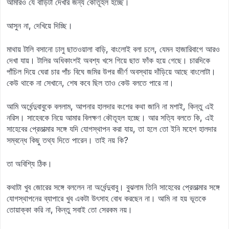
আমারও যে বাড়িটা দেখার জন্য কৌতূহল হচ্ছে।
আসুন না, দেখিয়ে দিচ্ছি।
মাথায় টালি বসানো ঢালু ছাতওয়ালা বাড়ি, বাংলোই বলা চলে, যেমন হাজারিবাগে আরও
দেখা যায়। টালির অধিকাংশই অবশ্য খসে গিয়ে ছাত ফাঁক হয়ে গেছে। চারদিকে
পাঁচিল দিয়ে ঘেরা চার পাঁচ বিঘে জমির উপর জীর্ণ অবস্থায় দাঁড়িয়ে আছে বাংলোটা।
কেউ থাকে না সেখানে, শেষ কবে ছিল তাও কেউ বলতে পারে না।
আমি অর্ধেন্দুবাবুকে বললাম, আপনার হালদার বংশের কথা জানি না মশাই, কিন্তু এই
নরিস। সাহেবকে নিয়ে আমার বিলক্ষণ কৌতূহল হচ্ছে। আর সত্যি বলতে কি, এই
সাহেবের প্রেতাত্মার সঙ্গে যদি যোগস্থাপন করা যায়, তা হলে তো ইনি মহেশ হালদার
সম্বন্ধে কিছু তথ্য দিতে পারেন। তাই নয় কি?
তা অবিশ্যি ঠিক।
কথাটা খুব জোরের সঙ্গে বললেন না অর্ধেন্দুবাবু। বুঝলাম তিনি সাহেবের প্রেতাত্মার সঙ্গে
যোগস্থাপনের ব্যাপারে খুব একটা উৎসাহ বোধ করছেন না। আমি না হয় ভূতকে
তোয়াক্কা করি না, কিন্তু সবাই তো সেরকম নয়।