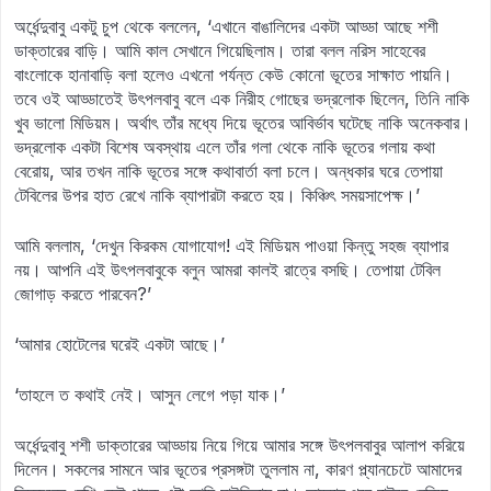
অর্ধেন্দুবাবু একটু চুপ থেকে বললেন, ‘এখানে বাঙালিদের একটা আড্ডা আছে শশী
ডাক্তারের বাড়ি। আমি কাল সেখানে গিয়েছিলাম। তারা বলল নরিস সাহেবের
বাংলোকে হানাবাড়ি বলা হলেও এখনো পর্যন্ত কেউ কোনো ভূতের সাক্ষাত পায়নি।
তবে ওই আড্ডাতেই উৎপলবাবু বলে এক নিরীহ গোছের ভদ্রলোক ছিলেন, তিনি নাকি
খুব ভালো মিডিয়ম। অর্থাৎ তাঁর মধ্যে দিয়ে ভূতের আবির্ভাব ঘটেছে নাকি অনেকবার।
ভদ্রলোক একটা বিশেষ অবস্থায় এলে তাঁর গলা থেকে নাকি ভূতের গলায় কথা
বেরোয়, আর তখন নাকি ভূতের সঙ্গে কথাবার্তা বলা চলে। অন্ধকার ঘরে তেপায়া
টেবিলের উপর হাত রেখে নাকি ব্যাপারটা করতে হয়। কিঞ্চিৎ সময়সাপেক্ষ।’
আমি বললাম, ‘দেখুন কিরকম যোগাযোগ! এই মিডিয়ম পাওয়া কিন্তু সহজ ব্যাপার
নয়। আপনি এই উৎপলবাবুকে বলুন আমরা কালই রাত্রে বসছি। তেপায়া টেবিল
জোগাড় করতে পারবেন?’
‘আমার হোটেলের ঘরেই একটা আছে।’
‘তাহলে ত কথাই নেই। আসুন লেগে পড়া যাক।’
অর্ধেন্দুবাবু শশী ডাক্তারের আড্ডায় নিয়ে গিয়ে আমার সঙ্গে উৎপলবাবুর আলাপ করিয়ে
দিলেন। সকলের সামনে আর ভূতের প্রসঙ্গটা তুললাম না, কারণ প্ল্যানচেটে আমাদের