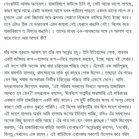
নেওয়াটাই আমার অভ্যেস। হাজারিবাগে কাউকে চিনি না, সেটা আরো ভালো লাগছে,
কারণ মাঝে মাঝে একটা অবস্থা আসে যখন প্যাঁচাল পাড়তে একদম ভালো লাগে না।
চুপচাপ একা একা বিছানায় শুয়ে কল্পনার স্রোতে নিজেকে ভাসিয়ে দিতে ইচ্ছে করে।
তবে এটাও ঠিক যে ভারতবর্ষে এমন জায়গা নেই যেখানে বাঙালি নেই। বিশেষ করে
হাজারিবাগে ত বিস্তর বাঙালি।। তাদের মধ্যে এক-আধজনের সঙ্গে যে আলাপ হয়ে
যাবে তাতে আর আশ্চর্য কী?
যাঁর সঙ্গে প্রথমে আলাপ হল তাঁর নাম অর্ধেন্দু বসু। ইনি ইতিহাসের লোক, পাবনার
একটা জমিদার বংশ—হালদার বংশ—নিয়ে পড়াশুনা করছেন, ইচ্ছে আছে বই লেখার।
এই বংশে নাকি অনেক বাঘা বাঘা চরিত্রের পরিচয় মেলে। এঁদেরই এক আদিপুরুষ,
নাম রামগতি হালদার, রামমোহনের নাকি খুব কাছের লোক ছিলেন। তাছাড়া এঁর পরেও
বেশ কিছু সমাজ সংস্কারক নির্ভীক চরিত্রের পরিচয় নাকি এবংশে মেলে। আমি
ভদ্রলোককে জিগ্যেস করলাম, ‘এই পরিবার সম্বন্ধে লিখতে আপনার হাজারিবাগ
আসতে হল কেন?’ ভদ্রলোক বললেন, ‘ঊনবিংশ শতাব্দীর মাঝামাঝি এই পরিবারের
একজন নাকি হাজারিবাগে একটা বাড়ি করেন। সে ছুটি কাটানোর জন্য না অন্য কোনো
কারণে সেটা এখনও বুঝতে পারিনি। এই বিশেষ ব্যক্তিটির নাম ছিল মহেশ হালদার।
এই মহেশ হালদার অবধি আমি হালদার বংশের ইতিহাস পাচ্ছি, যদিও এঁর সম্বন্ধেও
অনেক কিছু জানতে বাকি আছে। এঁর পরে সব যেন কেমন ব্ল্যাঙ্ক।’ আমি জিগ্যেস
করলাম, ‘এঁর হাজারিবাগের বাড়িটা আপনি দেখেছেন?’ অর্ধেন্দুবাবু বললেন, ‘দেখেছি,
কিন্তু সেখানেও এক রহস্য। এই বাড়িটাকে এখানকার সকলেই উল্লেখ করে নরিস