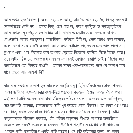
.
আমি তখন হাজারিবাগে। একটা হোটেলে আছি, নাম ডি লাক্স হোটেল, কিন্তু ব্যবস্থা
চলনসইয়ের বেশি নয়। তাতে কিছু এসে যায় না, কারণ ব্যক্তিগত স্বাচ্ছন্দ্যটাকে
আমি কখনও খুব উঁচুতে স্থান দিই না। নানান অবস্থার সঙ্গে নিজেকে মানিয়ে
নেওয়াটাই আমার অভ্যেস। হাজারিবাগে কাউকে চিনি না, সেটা আরও ভাল লাগছে,
কারণ মাঝে মাঝে একটা অবস্থা আসে যখন প্যাঁচাল পাড়তে একদম ভাল লাগে না।
চুপচাপ একা একা বিছানায় শুয়ে কল্পনার স্রোতে নিজেকে ভাসিয়ে দিতে ইচ্ছে করে।
তবে এটাও ঠিক যে, ভারতবর্ষে এমন জায়গা নেই যেখানে বাঙালি নেই। বিশেষ করে
হাজারিবাগে তো বিস্তর বাঙালি। তাদের মধ্যে এক-আধজনের সঙ্গে যে আলাপ হয়ে
যাবে তাতে আর আশ্চর্য কী?
যাঁর সঙ্গে প্রথমে আলাপ হল তাঁর নাম অর্ধেন্দু বসু। ইনি ইতিহাসের লোক, পাবনার
একটা জমিদার বংশ–হালদার বংশ–নিয়ে পড়াশুনা করছেন, ইচ্ছে আছে বই লেখার।
এই বংশে নাকি অনেক বাঘা বাঘা চরিত্রের পরিচয় মেলে। এঁদেরই এক আদিপুরুষ,
নাম রামগতি হালদার, রামমোহনের নাকি খুব কাছের লোক ছিলেন। তা ছাড়া এর পরেও
বেশ কিছু সমাজ সংস্কারক নির্ভীক চরিত্রের পরিচয় নাকি এ বংশে মেলে। আমি
ভদ্রলোককে জিজ্ঞেস করলাম, এই পরিবার সম্বন্ধে লিখতে আপনার হাজারিবাগ
আসতে হল কেন? ভদ্রলোক বললেন, উনবিংশ শতাব্দীর মাঝামাঝি এই পরিবারের
একজন নাকি হাজারিবাগে একটা বাড়ি করেন। সে ছুটি কাটানোর জন্য, না অন্য