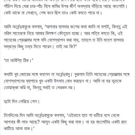
পাঁচিল দিয়ে ঘেরা চার-পাঁচ বিঘে জমির উপর জীর্ণ অবস্থায় দাঁড়িয়ে আছে বাংলোটা।
কেউ থাকে না সেখানে, শেষ কবে ছিল তাও কেউ বলতে পারে না।
আমি অর্ধেন্দুবাবুকে বললাম, ‘আপনার হালদার বংশের কথা জানি না মশাই, কিন্তু এই
নরিস সাহেবকে নিয়ে আমার বিলক্ষণ কৌতূহল হচ্ছে। আর সত্যি বলতে কি, এই
সাহেবের প্রেতাত্মার সঙ্গে যদি যোগস্থাপন করা যায়, তাহলে ত ইনি মহেশ হালদার
সম্বন্ধে কিছু তথ্য দিতে পারেন। তাই নয় কি?’
‘তা অবিশ্যি ঠিক।’
কথাটা খুব জোরের সঙ্গে বললেন না অর্ধেন্দুবাবু। বুঝলাম তিনি সাহেবের প্রেতাত্মার সঙ্গে
যোগস্থাপনের ব্যাপারে খুব একটা উৎসাহ বোধ করছেন না। আমি না হয় ভূতকে
তোয়াক্কা করি না, কিন্তু সবাই ত সেরকম নয়।
দুটো দিন পেরিয়ে গেল।
তিনদিনের দিন আমি অর্ধেন্দুবাবুকে বললাম, ‘এইভাবে হাত পা গুটিয়ে বসে থেকে
আপনার কী লাভ আছে? আসুন একটা কিছু করা যাক। না হয় বাংলোটায় একটা রাত
কাটিয়ে আসা যাক।’