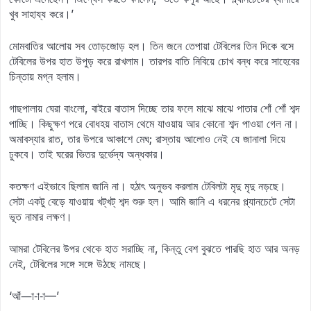
খুব সাহায্য করে।’
মোমবাতির আলোয় সব তোড়জোড় হল। তিন জনে তেপায়া টেবিলের তিন দিকে বসে
টেবিলের উপর হাত উপুড় করে রাখলাম। তারপর বাতি নিবিয়ে চোখ বন্ধ করে সাহেবের
চিন্তায় মগ্ন হলাম।
গাছপালায় ঘেরা বাংলো, বাইরে বাতাস দিচ্ছে তার ফলে মাঝে মাঝে পাতার শোঁ শোঁ শব্দ
পাচ্ছি। কিছুক্ষণ পরে বোধহয় বাতাস থেমে যাওয়ায় আর কোনো শব্দ পাওয়া গেল না।
অমাবস্যার রাত, তার উপরে আকাশে মেঘ; রাস্তায় আলোও নেই যে জানালা দিয়ে
ঢুকবে। তাই ঘরের ভিতর দুর্ভেদ্য অন্ধকার।
কতক্ষণ এইভাবে ছিলাম জানি না। হঠাৎ অনুভব করলাম টেবিলটা মৃদু মৃদু নড়ছে।
সেটা একটু বেড়ে যাওয়ায় খট্‌খট্‌ শব্দ শুরু হল। আমি জানি এ ধরনের প্ল্যানচেটে সেটা
ভূত নামার লক্ষণ।
আমরা টেবিলের উপর থেকে হাত সরাচ্ছি না, কিন্তু বেশ বুঝতে পারছি হাত আর অনড়
নেই, টেবিলের সঙ্গে সঙ্গে উঠছে নামছে।
‘আঁ—া-া-া—’