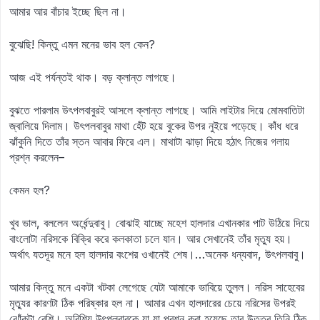
আমার আর বাঁচার ইচ্ছে ছিল না।
বুঝেছি! কিন্তু এমন মনের ভাব হল কেন?
আজ এই পর্যন্তই থাক। বড় ক্লান্ত লাগছে।
বুঝতে পারলাম উৎপলবাবুরই আসলে ক্লান্ত লাগছে। আমি লাইটার দিয়ে মোমবাতিটা
জ্বালিয়ে দিলাম। উৎপলবাবুর মাথা হেঁট হয়ে বুকের উপর নুইয়ে পড়েছে। কাঁধ ধরে
ঝাঁকুনি দিতে তাঁর স্তন আবার ফিরে এল। মাথাটা ঝাড়া দিয়ে হঠাৎ নিজের গলায়
প্রশ্ন করলেন–
কেমন হল?
খুব ভাল, বললেন অর্ধেন্দুবাবু। বোঝাই যাচ্ছে মহেশ হালদার এখানকার পাট উঠিয়ে দিয়ে
বাংলোটা নরিসকে বিক্রি করে কলকাতা চলে যান। আর সেখানেই তাঁর মৃত্যু হয়।
অর্থাৎ যতদূর মনে হল হালদার বংশের ওখানেই শেষ।…অনেক ধন্যবাদ, উৎপলবাবু।
আমার কিন্তু মনে একটা খটকা লেগেছে যেটা আমাকে ভাবিয়ে তুলল। নরিস সাহেবের
মৃত্যুর কারণটা ঠিক পরিষ্কার হল না। আমার এখন হালদারের চেয়ে নরিসের উপরই
ঝোঁকটা বেশি। অবিশ্যি উৎপলবাবুকে যা যা প্রশ্ন করা হয়েছে তার উত্তর তিনি ঠিক