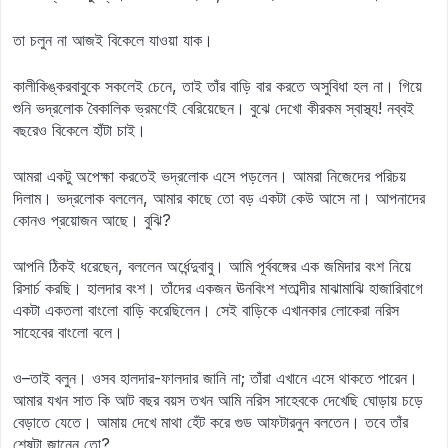
তা চলুন না আজই বিকেলে যাওয়া যাক।
কালীকিঙ্করবাবুকে সকলেই চেনে, তাই তাঁর বাড়ি বার করতে অসুবিধা হল না। গিয়ে
শুনি ভদ্রলোক বৈকালিক ভ্রমণেই বেরিয়েছেন। বুঝে দেখো কীরকম স্বাস্থ্য! নব্বই
বছরেও বিকেলে হাঁটা চাই।
আমরা একটু অপেক্ষা করতেই ভদ্রলোক এসে পড়লেন। আমরা নিজেদের পরিচয়
দিলাম। ভদ্রলোক বললেন, আমার কাছে তো বড় একটা কেউ আসে না। আপনাদের
কোনও প্রয়োজন আছে। বুঝি?
আপনি ঠিকই ধরেছেন, বললেন অর্ধেন্দুবাবু। আমি পূর্ববঙ্গের এক জমিদার বংশ নিয়ে
রিসার্চ করছি। হালদার বংশ। তাঁদের একজন ঊনবিংশ শতাব্দীর মাঝামাঝি হাজারিবাগে
একটা একতলা বাংলো বাড়ি করেছিলেন। সেই বাড়িকে এখানকার লোকেরা নরিস
সাহেবের বাংলো বলে।
ও–তাই বলুন। ওসব হালদার-ফালদার জানি না; তাঁরা এখানে এসে থাকতে পারেন।
আমার যখন সাত কি আট বছর বয়স তখন আমি নরিস সাহেবকে দেখেছি ঘোড়ায় চড়ে
বেড়াতে যেতে। আমায় দেখে মাথা হেঁট করে গুড আফটারনুন বলতেন। তবে তাঁর
শেষটা জানেন তো?