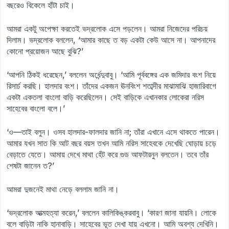
বছরেও বিকেলে হাঁটা চাই।
আমরা একটু অপেক্ষা করতেই ভদ্রলোক এসে পড়লেন। আমরা নিজেদের পরিচয়
দিলাম। ভদ্রলোক বললেন, ‘আমার কাছে ত বড় একটা কেউ আসে না। আপনাদের
কোনো প্রয়োজন আছে বুঝি?’
‘আপনি ঠিকই ধরেছেন,’ বললেন অর্ধেন্দুবাবু। ‘আমি পূর্ববঙ্গের এক জমিদার বংশ নিয়ে
রিসার্চ করছি। হালদার বংশ। তাঁদের একজন ঊনবিংশ শতাব্দীর মাঝামাঝি হাজারিবাগে
একটা একতলা বাংলো বাড়ি করেছিলেন। সেই বাড়িকে এখানকার লোকেরা নরিস
সাহেবের বাংলো বলে।’
‘ও—তাই বলুন। ওসব হালদার-ফালদার জানি না; তাঁরা এখানে এসে থাকতে পারেন।
আমার যখন সাত কি আট বছর বয়স তখন আমি নরিস সাহেবকে দেখেছি ঘোড়ায় চড়ে
বেড়াতে যেতে। আমায় দেখে মাথা হেঁট করে গুড আফটারনুন বলতেন। তবে তাঁর
শেষটা জানেন ত?’
আমরা দুজনেই মাথা নেড়ে বললাম জানি না।
‘ভদ্রলোক আত্মহত্যা করেন,’ বললেন কালিকিঙ্করবাবু। ‘কারণ জানা যায়নি। লোকে
বলে বাড়িটা নাকি হানাবাড়ি। সাহেবের ভূত দেখা যায় এখনো। আমি অবশ্য দেখিনি।