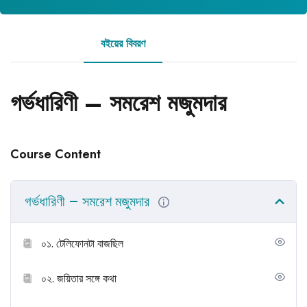
বইয়ের বিবরণ
রিভিউ
গর্ভধারিণী – সমরেশ মজুমদার
Course Content
গর্ভধারিণী – সমরেশ মজুমদার
০১. টেলিফোনটা বাজছিল
০২. জয়িতার সঙ্গে কথা