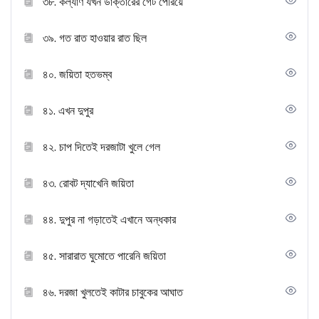
৩৮. কল্যাণ যখন ডাক্তারের গেট পেরিয়ে
৩৯. গত রাত হাওয়ার রাত ছিল
৪০. জয়িতা হতভম্ব
৪১. এখন দুপুর
৪২. চাপ দিতেই দরজাটা খুলে গেল
৪৩. রোবট দ্যাখেনি জয়িতা
৪৪. দুপুর না গড়াতেই এখানে অন্ধকার
৪৫. সারারাত ঘুমোতে পারেনি জয়িতা
৪৬. দরজা খুলতেই কাটার চাবুকের আঘাত