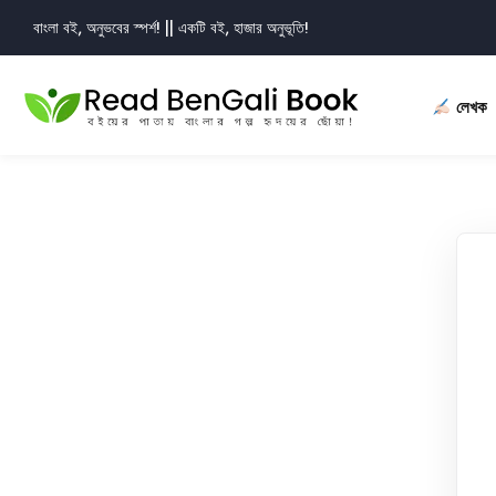
বাংলা বই, অনুভবের স্পর্শ! || একটি বই, হাজার অনুভূতি!
লেখক