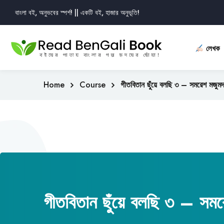
বাংলা বই, অনুভবের স্পর্শ! || একটি বই, হাজার অনুভূতি!
লেখক
Home
Course
গীতবিতান ছুঁয়ে বলছি ৩ – সমরেশ মজুমদ
গীতবিতান ছুঁয়ে বলছি ৩ – সম