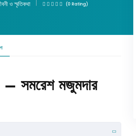
ীবনী ও স্মৃতিকথা
(0 Rating)
Lost your password?
Remember me
রণ
রিভিউ
 ৩ – সমরেশ মজুমদার