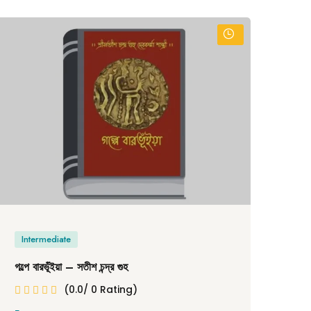
Intermediate
In
গল্পে বারভূঁইয়া – সতীশ চন্দ্র গুহ
সাদা
(0.0/ 0 Rating)