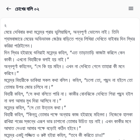
চোখের বালি ০২
Sign in
Sign up
২
Sign in
মেয়ে দেখিবার কথা মহেন্দ্র প্রায় ভুলিয়াছিল, অন্নপূর্ণা ভোলেন নাই। তিনি
শ্যামবাজারে মেয়ের অভিভাবক জেঠার বাড়িতে পত্র লিখিয়া দেখিতে যাইবার দিন স্থির
Don’t have an account?
Sign up
করিয়া পাঠাইলেন।
দিন স্থির হইয়াছে শুনিয়াই মহেন্দ্র কহিল, “এত তাড়াতাড়ি কাজটা করিলে কেন
কাকী। এখনো বিহারীকে বলাই হয় নাই।”
অন্নপূর্ণা কহিলেন, “সে কি হয় মহিন। এখন না দেখিতে গেলে তাহারা কী মনে
করিবে।”
মহেন্দ্র বিহারীকে ডাকিয়া সকল কথা বলিল। কহিল, “চলো তো, পছন্দ না হইলে তো
তোমার উপর জোর চলিবে না।”
বিহারী কহিল, “সে কথা বলিতে পারি না। কাকীর বোনঝিকে দেখিতে গিয়া পছন্দ হইল
না বলা আমার মুখ দিয়া আসিবে না।”
Lost your password?
মহেন্দ্র কহিল, “সে তো উত্তম কথা।”
Remember me
বিহারী কহিল, “কিন্তু তোমার পক্ষে অন্যায় কাজ হইয়াছে মহিনদা। নিজেকে হালকা
রাখিয়া পরের স্কন্ধে এরূপ ভার চাপানো তোমার উচিত হয় নাই। এখন কাকীর মনে
আঘাত দেওয়া আমার পক্ষে বড়োই কঠিন হইবে।”
মহেন্দ্র একটু লজ্জিত ও রুষ্ট হইয়া কহিল, “তবে কী করিতে চাও!”