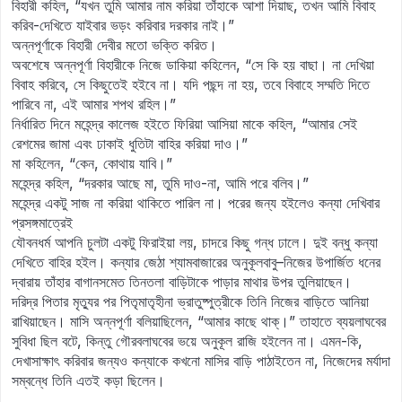
বিহারী কহিল, “যখন তুমি আমার নাম করিয়া তাঁহাকে আশা দিয়াছ, তখন আমি বিবাহ
করিব-দেখিতে যাইবার ভড়ং করিবার দরকার নাই।”
অন্নপূর্ণাকে বিহারী দেবীর মতো ভক্তি করিত।
অবশেষে অন্নপূর্ণা বিহারীকে নিজে ডাকিয়া কহিলেন, “সে কি হয় বাছা। না দেখিয়া
বিবাহ করিবে, সে কিছুতেই হইবে না। যদি পছন্দ না হয়, তবে বিবাহে সম্মতি দিতে
পারিবে না, এই আমার শপথ রহিল।”
নির্ধারিত দিনে মহেন্দ্র কালেজ হইতে ফিরিয়া আসিয়া মাকে কহিল, “আমার সেই
রেশমের জামা এবং ঢাকাই ধুতিটা বাহির করিয়া দাও।”
মা কহিলেন, “কেন, কোথায় যাবি।”
মহেন্দ্র কহিল, “দরকার আছে মা, তুমি দাও-না, আমি পরে বলিব।”
মহেন্দ্র একটু সাজ না করিয়া থাকিতে পারিল না। পরের জন্য হইলেও কন্যা দেখিবার
প্রসঙ্গমাত্রেই
যৌবনধর্ম আপনি চুলটা একটু ফিরাইয়া লয়, চাদরে কিছু গন্ধ ঢালে। দুই বন্ধু কন্যা
দেখিতে বাহির হইল। কন্যার জেঠা শ্যামবাজারের অনুকূলবাবু–নিজের উপার্জিত ধনের
দ্বারায় তাঁহার বাগানসমেত তিনতলা বাড়িটাকে পাড়ার মাথার উপর তুলিয়াছেন।
দরিদ্র পিতার মৃত্যুর পর পিতৃমাতৃহীনা ভ্রাতুষ্পুত্রীকে তিনি নিজের বাড়িতে আনিয়া
রাখিয়াছেন। মাসি অন্নপূর্ণা বলিয়াছিলেন, “আমার কাছে থাক্‌।” তাহাতে ব্যয়লাঘবের
সুবিধা ছিল বটে, কিন্তু গৌরবলাঘবের ভয়ে অনুকূল রাজি হইলেন না। এমন-কি,
দেখাসাক্ষাৎ করিবার জন্যও কন্যাকে কখনো মাসির বাড়ি পাঠাইতেন না, নিজেদের মর্যাদা
সম্বন্ধে তিনি এতই কড়া ছিলেন।