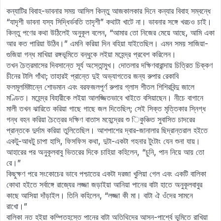
কন্যাটির বিবাহ-ভাবনার সময় আসিল কিন্তু আজকালকার দিনে কন্যার বিবাহ সম্বন্ধে
“যাদৃশী ভাবনা যস্য সিদ্ধির্ভবতি তাদৃশী” কথাটা খাটে না। ভাবনার সঙ্গে খরচও চাই।
কিন্তু পণের কথা উঠিলেই অনুকূল বলেন, “আমার তো নিজের মেয়ে আছে, আমি একা
আর কত পারিয়া উঠিব।” এমনি করিয়া দিন বহিয়া যাইতেছিল। এমন সময় সাজিয়া-
গুজিয়া গন্ধ মাখিয়া রঙ্গভূমিতে বন্ধুকে লইয়া মহেন্দ্র প্রবেশ করিলেন।
তখন চৈত্রমাসের দিবসান্তে সূর্য অস্তোন্মুখ। দোতলার দক্ষিণবারান্দায় চিত্রিত চিক্কণ
চীনের টালি গাঁথা; তাহারই প্রান্তে দুই অভ্যাগতের জন্য রুপার রেকাবি
ফলমূলমিষ্টান্নে শোভমান এবং বরফজলপূর্ণ রুপার গ্লাস শীতল শিশিরবিন্দু জালে
মণ্ডিত। মহেন্দ্র বিহারীকে লইয়া আলজ্জিতভাবে খাইতে বসিয়াছেন। নীচে বাগানে
মালী তখন ঝারিতে করিয়া গাছে গাছে জল দিতেছিল; সেই সিক্ত মৃত্তিকার স্নিগ্ধ
গন্ধ বহন করিয়া চৈত্রের দক্ষিণ বাতাস মহেন্দ্রের শু িকুঞ্চিত সুবাসিত চাদরের
প্রান্তকে দুর্দাম করিয়া তুলিতেছিল। আশপাশের দ্বার-জানালার ছিদ্রান্তরাল হইতে
একটু-আধটু চাপা হাসি, ফিসফিস কথা, দুটা-একটা গহনার টুংটাং যেন শুনা যায়।
আহারের পর অনুকূলবাবু ভিতরের দিকে চাহিয়া কহিলেন, “চুনি, পান নিয়ে আয় তো
রে।”
কিছুক্ষণ পরে সংকোচের ভাবে পশ্চাতের একটা দরজা খুলিয়া গেল এবং একটি বালিকা
কোথা হইতে সর্বাঙ্গে রাজ্যের লজ্জা জড়াইয়া আনিয়া পানের বাটা হাতে অনুকূলবাবুর
কাছে আসিয়া দাঁড়াইল। তিনি কহিলেন, “লজ্জা কী মা। বাটা ঐ ওঁদের সামনে
রাখো।”
বালিকা নত হইয়া কম্পিতহস্তে পানের বাটা অতিথিদের আসন-পার্শ্বে ভূমিতে রাখিয়া