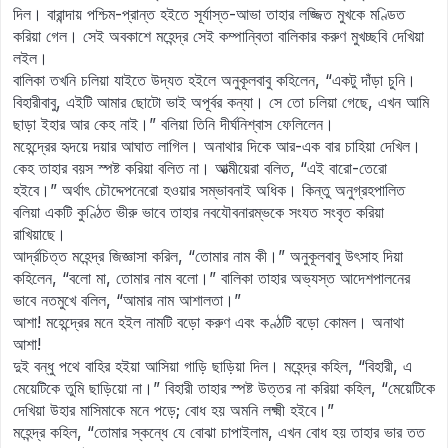
দিল। বারান্দায় পশ্চিম-প্রান্ত হইতে সূর্যাস্ত-আভা তাহার লজ্জিত মুখকে মণ্ডিত
করিয়া গেল। সেই অবকাশে মহেন্দ্র সেই কম্পান্বিতা বালিকার করুণ মুখচ্ছবি দেখিয়া
লইল।
বালিকা তখনি চলিয়া যাইতে উদ্যত হইলে অনুকূলবাবু কহিলেন, “একটু দাঁড়া চুনি।
বিহারীবাবু, এইটি আমার ছোটো ভাই অপূর্বর কন্যা। সে তো চলিয়া গেছে, এখন আমি
ছাড়া ইহার আর কেহ নাই।” বলিয়া তিনি দীর্ঘনিশ্বাস ফেলিলেন।
মহেন্দ্রের হৃদয়ে দয়ার আঘাত লাগিল। অনাথার দিকে আর-এক বার চাহিয়া দেখিল।
কেহ তাহার বয়স স্পষ্ট করিয়া বলিত না। আত্মীয়েরা বলিত, “এই বারো-তেরো
হইবে।” অর্থাৎ চৌদ্দেপনেরো হওয়ার সম্ভাবনাই অধিক। কিন্তু অনুগ্রহপালিত
বলিয়া একটি কুণ্ঠিত ভীরু ভাবে তাহার নবযৌবনারম্ভকে সংযত সংবৃত করিয়া
রাখিয়াছে।
আর্দ্রচিত্ত মহেন্দ্র জিজ্ঞাসা করিল, “তোমার নাম কী।” অনুকূলবাবু উৎসাহ দিয়া
কহিলেন, “বলো মা, তোমার নাম বলো।” বালিকা তাহার অভ্যস্ত আদেশপালনের
ভাবে নতমুখে বলিল, “আমার নাম আশালতা।”
আশা! মহেন্দ্রের মনে হইল নামটি বড়ো করুণ এবং কণ্ঠটি বড়ো কোমল। অনাথা
আশা!
দুই বন্ধু পথে বাহির হইয়া আসিয়া গাড়ি ছাড়িয়া দিল। মহেন্দ্র কহিল, “বিহারী, এ
মেয়েটিকে তুমি ছাড়িয়ো না।” বিহারী তাহার স্পষ্ট উত্তর না করিয়া কহিল, “মেয়েটিকে
দেখিয়া উহার মাসিমাকে মনে পড়ে; বোধ হয় অমনি লক্ষ্মী হইবে।”
মহেন্দ্র কহিল, “তোমার স্কন্ধে যে বোঝা চাপাইলাম, এখন বোধ হয় তাহার ভার তত