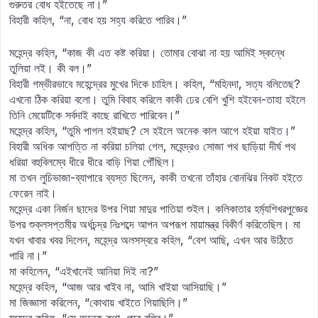
গুরুতর বোধ হইতেছে না।”
বিহারী কহিল, “না, বোধ হয় সহ্য করিতে পারিব।”
মহেন্দ্র কহিল, “কাজ কী এত কষ্ট করিয়া। তোমার বোঝা না হয় আমিই স্কন্ধে
তুলিয়া লই। কী বল।”
বিহারী গম্ভীরভাবে মহেন্দ্রের মুখের দিকে চাহিল। কহিল, “মহিনদা, সত্য বলিতেছ?
এখনো ঠিক করিয়া বলো। তুমি বিবাহ করিলে কাকী ঢের বেশি খুশি হইবেন-তাহা হইলে
তিনি মেয়েটিকে সর্বদাই কাছে রাখিতে পারিবেন।”
মহেন্দ্র কহিল, “তুমি পাগল হইয়াছ? সে হইলে অনেক কাল আগে হইয়া যাইত।”
বিহারী অধিক আপত্তি না করিয়া চলিয়া গেল, মহেন্দ্রও সোজা পথ ছাড়িয়া দীর্ঘ পথ
ধরিয়া বহুবিলম্বে ধীরে ধীরে বাড়ি গিয়া পৌঁছিল।
মা তখন লুচিভাজা-ব্যাপারে ব্যস্ত ছিলেন, কাকী তখনো তাঁহার বোনঝির নিকট হইতে
ফেরেন নাই।
মহেন্দ্র একা নির্জন ছাদের উপর গিয়া মাদুর পাতিয়া শুইল। কলিকাতার হর্ম্যশিখরপুজ্ঞের
উপর শুক্লসপ্তমীর অর্ধচন্দ্র নিঃশব্দে আপন অপরূপ মায়ামন্ত্র বিকীর্ণ করিতেছিল। মা
যখন খাবার খবর দিলেন, মহেন্দ্র অলসস্বরে কহিল, “বেশ আছি, এখন আর উঠিতে
পারি না।”
মা কহিলেন, “এইখানেই আনিয়া দিই না?”
মহেন্দ্র কহিল, “আজ আর খাইব না, আমি খাইয়া আসিয়াছি।”
মা জিজ্ঞাসা করিলেন, “কোথায় খাইতে গিয়াছিলি।”