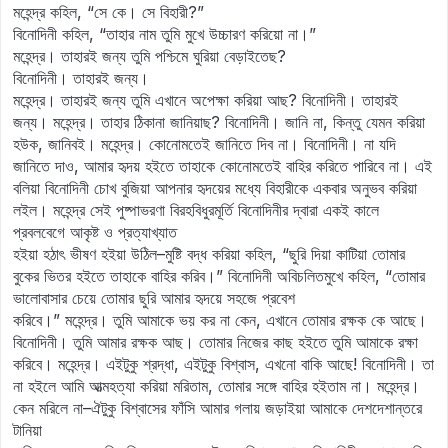
মহেন্দ্র কহিল, “সে কে। সে বিহারী?”
বিনোদিনী কহিল, “তাহার নাম তুমি মুখে উচ্চারণ করিয়ো না।”
মহেন্দ্র। তাহারই জন্য তুমি পশ্চিমে ঘুরিয়া বেড়াইতেছ?
বিনোদিনী। তাহারই জন্য।
মহেন্দ্র। তাহারই জন্য তুমি এখানে অপেক্ষা করিয়া আছ? বিনোদিনী। তাহারই
জন্য। মহেন্দ্র। তাহার ঠিকানা জানিয়াছ? বিনোদিনী। জানি না, কিন্তু যেমন করিয়া
হউক, জানিবই। মহেন্দ্র। কোনোমতেই জানিতে দিব না। বিনোদিনী। না যদি
জানিতে দাও, আমার হৃদয় হইতে তাহাকে কোনোমতেই বাহির করিতে পারিবে না। এই
বলিয়া বিনোদিনী চোখ বুজিয়া আপনার হৃদয়ের মধ্যে বিহারীকে একবার অনুভব করিয়া
লইল। মহেন্দ্র সেই পুষ্পাভরণা বিরহবিধুরমূর্তি বিনোদিনীর দ্বারা একই কালে
প্রবলবেগে আকৃষ্ট ও প্রত্যাখ্যাত
হইয়া হঠাৎ ভীষণ হইয়া উঠিল–মুষ্টি বদ্ধ করিয়া কহিল, “ছুরি দিয়া কাটিয়া তোমার
বুকের ভিতর হইতে তাহাকে বাহির করিব।” বিনোদিনী অবিচলিতমুখে কহিল, “তোমার
ভালোবাসার চেয়ে তোমার ছুরি আমার হৃদয়ে সহজে প্রবেশ
করিবে।” মহেন্দ্র। তুমি আমাকে ভয় কর না কেন, এখানে তোমার রক্ষক কে আছে।
বিনোদিনী। তুমি আমার রক্ষক আছ। তোমার নিজের কাছ হইতে তুমি আমাকে রক্ষা
করিবে। মহেন্দ্র। এইটুকু শ্রদ্ধা, এইটুকু বিশ্বাস, এখনো বাকি আছে! বিনোদিনী। তা
না হইলে আমি আত্মহত্যা করিয়া মরিতাম, তোমার সঙ্গে বাহির হইতাম না। মহেন্দ্র।
কেন মরিলে না–ঐটুকু বিশ্বাসের ফাঁসি আমার গলায় জড়াইয়া আমাকে দেশদেশান্তরে
টানিয়া