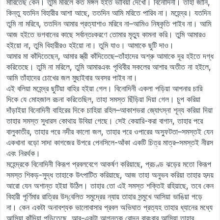
মারিতেছ কেন। তুমি মরিলে কত মঙ্গল হইত ভাবিয়া দেখো। বিনোদিনী। তাহা জানি,
কিন্তু যতদিন বিহারীর আশা আছে, ততদিন আমি মরিতে পারিব না। মহেন্দ্র। যতদিন
তুমি না মরিবে, ততদিন আমার প্রত্যাশাও মরিবে না–আমিও নিষ্কৃতি পাইব না। আমি
আজ হইতে ভগবানের কাছে সর্বান্তঃকরণে তোমার মৃত্যু কামনা করি। তুমি আমারও
হইয়ো না, তুমি বিহারীরও হইয়ো না। তুমি যাও। আমাকে ছুটি দাও।
আমার মা কাঁদিতেছেন, আমার স্ত্রী কাঁদিতেছে–তাঁহাদের অশ্রু আমাকে দূর হইতে দগ্ধ
করিতেছে। তুমি না মরিলে, তুমি আমারএবং পৃথিবীর সকলের আশার অতীত না হইলে,
আমি তাঁহাদের চোখের জল মুছাইবার অবসর পাইব না।
এই বলিয়া মহেন্দ্র ছুটিয়া বাহির হইয়া গেল। বিনোদিনী একলা পড়িয়া আপনার চারি
দিকে যে মোহজাল রচনা করিতেছিল, তাহা সমস্ত ছিঁড়িয়া দিয়া গেল। চুপ করিয়া
দাঁড়াইয়া বিনোদিনী বাহিরের দিকে চাহিয়া রহিল–আকাশভরা জ্যোৎস্না শূন্য করিয়া দিয়া
তাহার সমস্ত সুধারস কোথায় উবিয়া গেছে। সেই কেয়ারি-করা বাগান, তাহার পরে
বালুকাতীর, তাহার পরে নদীর কালো জল, তাহার পরে ওপারের অস্ফুটতা–সমস্তই যেন
একখানা বড়ো সাদা কাগজের উপরে পেনসিলে-আঁকা একটি চিত্র মাত্র–সমস্তই নীরস
এবং নিরর্থক।
মহেন্দ্রকে বিনোদিনী কিরূপ প্রবলবেগে আকর্ষণ করিয়াছে, প্রচণ্ড ঝড়ের মতো কিরূপ
সমস্ত শিকড়-সুদ্ধ তাহাকে উৎপাটিত করিয়াছে, আজ তাহা অনুভব করিয়া তাহার হৃদয়
আরো যেন অশান্ত হইয়া উঠিল। তাহার তো এই সমস্ত শক্তিই রহিয়াছে, তবে কেন
বিহারী পূর্ণিমার রাত্রির উদ্‌বেলিত সমুদ্রের ন্যায় তাহার সন্মুখে আসিয়া ভাঙিয়া পড়ে
না। কেন একটা অনাবশ্যক ভালোবাসার প্রবল অভিঘাত প্রত্যহ তাহার ধ্যানের মধ্যে
আসিয়া কাঁদিয়া পড়িতেছে, আর-একটা আগন্তুক রোদন বারংবার আসিয়া তাহার