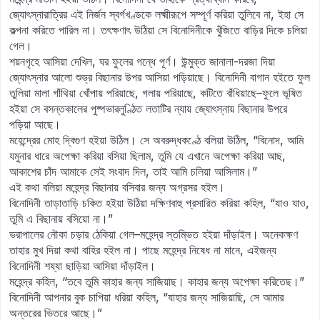
জ্যোৎস্নারাত্রির এই নির্জন স্বর্গখণ্ডকে লক্ষ্মীরূপে সম্পূর্ণ করিয়া তুলিবে না, ইহা সে
কল্পনা করিতে পারিল না। তৎক্ষণাৎ উঠিয়া সে বিনোদিনীকে খুঁজিতে বাড়ির দিকে চলিয়া
গেল।
শয়নগৃহে আসিয়া দেখিল, ঘর ফুলের গন্ধে পূর্ণ। উন্মুক্ত জানালা-দরজা দিয়া
জ্যোৎস্নার আলো শুভ্র বিছানার উপর আসিয়া পড়িয়াছে। বিনোদিনী বাগান হইতে ফুল
তুলিয়া মালা গাঁথিয়া খোঁপায় পরিয়াছে, গলায় পরিয়াছে, কটিতে বাঁধিয়াছে–ফুলে ভূষিত
হইয়া সে বসন্তকালের পুষ্পভারলুণ্ঠিত লতাটির ন্যায় জ্যোৎস্নায় বিছানার উপরে
পড়িয়া আছে।
মহেন্দ্রের মোহ দ্বিগুণ হইয়া উঠিল। সে অবরুদ্ধকণ্ঠে বলিয়া উঠিল, “বিনোদ, আমি
যমুনার ধারে অপেক্ষা করিয়া বসিয়া ছিলাম, তুমি যে এখানে অপেক্ষা করিয়া আছ,
আকাশের চাঁদ আমাকে সেই সংবাদ দিল, তাই আমি চলিয়া আসিলাম।”
এই কথা বলিয়া মহেন্দ্র বিছানায় বসিবার জন্য অগ্রসর হইল।
বিনোদিনী তাড়াতাড়ি চকিত হইয়া উঠিয়া দক্ষিণবাহু প্রসারিত করিয়া কহিল, “যাও যাও,
তুমি এ বিছানায় বসিয়ো না।”
ভরাপালের নৌকা চড়ার ঠেকিয়া গেল–মহেন্দ্র স্তম্ভিত হইয়া দাঁড়াইল। অনেকক্ষণ
তাহার মুখ দিয়া কথা বাহির হইল না। পাছে মহেন্দ্র নিষেধ না মানে, এইজন্য
বিনোদিনী শয্যা ছাড়িয়া আসিয়া দাঁড়াইল।
মহেন্দ্র কহিল, “তবে তুমি কাহার জন্য সাজিয়াছ। কাহার জন্য অপেক্ষা করিতেছ।”
বিনোদিনী আপনার বুক চাপিয়া ধরিয়া কহিল, “যাহার জন্য সাজিয়াছি, সে আমার
অন্তরের ভিতরে আছে।”