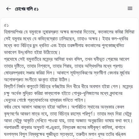
চোখের বালি ৫১
Sign in
Sign up
৫১
Sign in
হিমালয়শিখর যে যমুনাকে তুষারস্রুত অক্ষয় জলধারা দিতেছে, কতকালের কবিরা মিলিয়া
সেই যমুনার মধ্যে যে কবিত্বস্রোত ঢালিয়ছেন, তাহাও অক্ষয়। ইহার কল-ধ্বনির
Don’t have an account?
Sign up
মধ্যে কত বিচিত্র ছন্দ ধ্বনিত এবং ইহার তরঙ্গলীলায় কতকালের পুলকোচ্ছ্বসিত
ভাবাবেগ উদ্‌বেলিত হইয়া উঠিতেছে।
প্রদোষে সেই যমুনাতীরে মহেন্দ্র আসিয়া যখন বসিল, তখন ঘনীভূত প্রেমের আবেশ
তাহার দৃষ্টিতে, তাহার নিশ্বাসে, তাহার শিরায়, তাহার অস্থিগুলির মধ্যে প্রগাঢ
মোহরসপ্রবাহ সঞ্চার করিয়া দিল। আকাশে সূর্যাস্তকিরণের স্বর্ণবীণা বেদনার মূর্ছনায়
অলোকশ্রুত সংগীতে ঝংকৃত হইয়া উঠিল।
বিস্তীর্ণ নির্জন বালুতটে বিচিত্র বর্ণচ্ছটায় দিন ধীরে ধীরে অবসান হইয়া গেল। মহেন্দ্র
চক্ষু অর্ধেক মুদ্রিত করিয়া কাব্যলোক হইতে গোখুর-ধূলিজালের মধ্যে বৃন্দাবনের
ধেনুদের গোষ্ঠে প্রত্যাবর্তনের হাম্বারব শুনিতে পাইল।
Lost your password?
বর্ষার মেঘে আকাশ আচ্ছন্ন হইয়া আসিল। অপরিচিত স্থানের অন্ধকার কেবল
Remember me
কৃষ্ণবর্ণের আবরণ মাত্র নহে, তাহা বিচিত্র রহস্যে পরিপূর্ণ। তাহার মধ্য দিয়া যেটুকু
আভা যেটুকু আকৃতি দেখিতে পাওয়া যায়, তাহা অজ্ঞাত অনুচ্চারিত ভাষায় কথা কহে।
পরপারবর্তী বালুকার অস্ফুট পাণ্ডুরতা, নিস্তরঙ্গ জলের মসীকৃষ্ণ কালিমা, বাগানে
ঘনপল্লব বিপুল নিম্ববৃক্ষের পুজ্ঞীভূত স্তব্ধতা, তরুহীন মলান ধূসর তটের বঙ্কিম