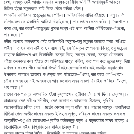
রেখা, সমস্ত সেই আষাঢ়-সন্ধ্যার অন্ধকারে বিবিধ অনির্দিষ্ট অপরিস্ফুট আকারে
মিলিত হইয়া মহেন্দ্রকে চারি দিকে বেষ্টন করিয়া ধরিল।
পদাবলীর বর্ষাভিসার মহেন্দ্রের মনে পড়িল। অভিসারিকা বাহির হইয়াছে। যমুনার ঐ
তটপ্রান্তে সে একাকিনী আসিয়া দাঁড়াইয়াছে। পার হইবে কেমন করিয়া। “ওগো পার
করো গো,পার করো”–মহেন্দ্রের বুকের মধ্যে এই ডাক আসিয়া পৌঁছিতেছে–”ওগো,
পার করো।”
নদীর পরপারে অন্ধকারে সেই অভিসারিণী বহুদূরে–তবু মহেন্দ্র তাহাকে স্পষ্ট দেখিতে
পাইল। তাহার কাল নাই তাহার বয়স নাই, সে চিরন্তন গোপবালা–কিন্তু তবু মহেন্দ্র
তাহাকে চিনিল–সে এই বিনোদিনী! সমস্ত বিরহ, সমস্ত বেদনা, সমস্ত যৌবনভার
লইয়া তখনকার কাল হইতে সে অভিসারে যাত্রা করিয়া, কত গান কত ছন্দের মধ্য দিয়া
এখনকার কালের তীরে আসিয়া উত্তীর্ণ হইয়াছে–আজিকার এই জনহীন যমুনাতটের
উপরকার আকাশে তাহারই কণ্ঠস্বর শুনা যাইতেছে–”ওগো,পার করো গো”–খেয়া-
নৌকার জন্য সে এই অন্ধকারে আর কতকাল এমন একলা দাঁড়াইয়া থাকিবে–”ওগো,
পার করো।”
মেঘের এক প্রান্ত অপসারিত হইয়া কৃষ্ণপক্ষের তৃতীয়ার চাঁদ দেখা দিল। জ্যোৎস্নার
মায়ামন্ত্রে সেই নদী ও নদীতীর, সেই আকাশ ও আকাশের সীমান্ত, পৃথিবীর
অনেকবাহিরে চলিয়া গেল। মর্তের কোনো বন্ধন রহিল না। কালের সমস্ত ধরাবাহিকতা
ছিঁড়িয়া গেল–অতীতকালের সমস্ত ইতিহাস লুপ্ত, ভবিষ্যৎ কালের সমস্ত ফলাফল
অন্তর্হিত–শুধু এই রজতধারা-প্লাবিত বর্তমানটুকু যমুনা ও যমুনাতটের মধ্যে মহেন্দ্র ও
বিনোদিনীকে লইয়া বিশ্ববিধানের বাহিরে চিরস্থায়ী।
মহেন্দ্র মাতাল হইয়া উঠিল। বিনোদিনী যে তাহাকে প্রত্যাখ্যান করিবে,