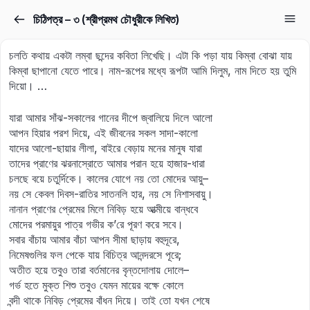
চিঠিপত্র – ৩ (শ্রীপ্রমথ চৌধুরীকে লিখিত)
Sign in
Sign up
চলতি কথায় একটা লম্বা ছন্দের কবিতা লিখেছি। এটা কি পড়া যায় কিম্বা বোঝা যায়
Sign in
কিম্বা ছাপানো যেতে পারে। নাম-রূপের মধ্যে রূপটা আমি দিলুম, নাম দিতে হয় তুমি
দিয়ো। …
Don’t have an account?
Sign up
যারা আমার সাঁঝ-সকালের গানের দীপে জ্বালিয়ে দিলে আলো
আপন হিয়ার পরশ দিয়ে, এই জীবনের সকল সাদা-কালো
যাদের আলো-ছায়ার লীলা, বাইরে বেড়ায় মনের মানুষ যারা
তাদের প্রাণের ঝরনাস্রোতে আমার পরান হয়ে হাজার-ধারা
চলছে বয়ে চতুর্দিকে। কালের যোগে নয় তো মোদের আয়ু–
নয় সে কেবল দিবস-রাতির সাতনলি হার, নয় সে নিশাসবায়ু।
নানান প্রাণের প্রেমের মিলে নিবিড় হয়ে আত্মীয়ে বান্ধবে
মোদের পরমায়ুর পাত্র গভীর ক’রে পূরণ করে সবে।
Lost your password?
সবার বাঁচায় আমার বাঁচা আপন সীমা ছাড়ায় বহুদূরে,
Remember me
নিমেষগুলির ফল পেকে যায় বিচিত্র আনন্দরসে পূরে;
অতীত হয়ে তবুও তারা বর্তমানের বৃন্তদোলায় দোলে–
গর্ভ হতে মুক্ত শিশু তবুও যেমন মায়ের বক্ষে কোলে
বন্দী থাকে নিবিড় প্রেমের বাঁধন দিয়ে। তাই তো যখন শেষে