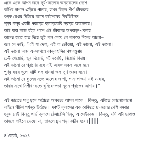
একে একে আপন জনে সূর্য-আলোর অন্তরালের দেশে
আঁখির নাগাল এড়িয়ে পালায়, তখন রিক্ত শীর্ণ জীবনময়
শুষ্ক রেখায় মিলিয়ে আসে বর্ষাশেষের নির্ঝরিণীসম
শূন্য বালুর একটি প্রান্তে ক্লান্তবারি স্রস্ত অবহেলায়।
তাই যারা আজ রইল পাশে এই জীবনের অপরাহ্ন-বেলায়
তাদের হাতে হাত দিয়ে তুই গান গেয়ে নে থাকতে দিনের আলো–
বলে নে ভাই, “এই যা দেখা, এই যা ছোঁওয়া, এই ভালো, এই ভালো।
এই ভালো আজ এ-সংগমে কান্নাহাসির গঙ্গাযমুনায়
ঢেউ খেয়েছি, ডুব দিয়েছি, ঘট ভরেছি, নিয়েছি বিদায়।
এই ভালো রে প্রাণের রঙ্গে এই আসঙ্গ সকল অঙ্গে মনে
পুণ্য ধরার ধুলো মাটি ফল হাওয়া জল তৃণ তরুর সনে।
এই ভালো রে ফুলের সঙ্গে আলোয় জাগা, গান-গাওয়া এই ভাষায়,
তারার সাথে নিশীথ-রাতে ঘুমিয়ে-পড়া নূতন প্রাতের আশায়।”
এই জাতের সাধু ছন্দে আঠারো অক্ষরের আসন থাকে। কিন্তু, এটাতে কোনোকোনো
লাইনে পঁচিশ পর্যন্ত উঠেছে। ফার্স্ট ক্লাসের এক বেঞ্চিতে ছ-জনের বেশি বসবার
হুকুম নেই কিন্তু থার্ড ক্লাসে ঠেসাঠেসি ভিড়, এ সেইরকম। কিন্তু, যদি এটা ছাপাও
তাহলে লাইনে ভেঙো না, তাহলে ছন্দ পড়া কঠিন হবে।||||||
৪ জ্যৈষ্ঠ, ১৩২৪