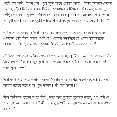
“তুমি পার অভী, নিশ্চয় পার, পুরো মূল্য আছে তোমার হাতে। কিন্তু অদ্ভুত তোমার
স্বভাব, ছেঁড়া জিনিসে, ময়লা জিনিসে তোমাদের আর্টিস্টের একটা কৌতুক আছে,
কৌতূহল আছে। সুসম্পূর্ণ জিনিস তোমাদের কাছে picturesque। থাক্‌ গে এ-
সব বৃথা তর্ক। আপাতত ক্রাইসলারের পালাটা যতদূর সম্ভব এগিয়ে দেওয়া যাক।”
এই ব’লে চৌকি ছেড়ে বিভা পাশের ঘরে চলে গেল। ফিরে এসে অভীকের হাতে
একতাড়া নোট দিয়ে বললে, “এই নাও তোমার ইন্‌‍‍স্‌‌‌‍পিরেশন, কোম্পানিবাহাদুরের
মার্কামারা। কিন্তু তাই ব’লে তোমার ঐ ঘড়ি আমাকে নিতে বোলো না।”
চৌকিতে মাথা রেখে অভীক মেঝের উপরে বসে রইল। বিভা দ্রুত পদে তার হাত টেনে
নিয়ে বললে, “আমাকে ভুল বুঝো না। তোমার অভাব ঘটেছে। আমার অভাব নেই
এমন সুযোগে—”
বিভাকে থামিয়ে দিয়ে অভীক বললে, “অভাব আছে আমার, দারুণ অভাব। তোমার
হাতেই রয়েছে সুযোগ,তা পূরণ করবার। কী হবে টাকায়।”
বিভা অভীকের হাতের উপরে স্নিগ্ধভাবে হাত বুলোতে বুলোতে বললে, “যা পারি নে
তার দুঃখ রইল আমার মনে চিরদিন। যতটুকু পারি তার সুখ থেকে কেন আমাকে বঞ্চিত
করবে।”