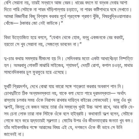
বেশি সেয়ানা নয়, তারই সন্ধানে আজ বেরব। ধারের বদলে যা বন্ধক দেবার আশা
দিতে পারি সেটাকে না পারব দাঁড়িপাল্লায় চড়াতে, না পারব কষ্টিপাথরে ঘষে দেখাতে।
আমরা বিজ্ঞানীরা কিছু বিশ্বাস করবার পূর্বে প্রত্যক্ষ প্রমাণ খুঁজি, বিষয়বুদ্ধিওয়ালারাও
খোঁজে— ঠকাবার জো নেই কাউকে।”
বিভা উত্তেজিত হয়ে বললে, “যেখান থেকে হোক, বন্ধু একজনকে বের করবই,
হয়তো সে খুব সেয়ানা নয়, সেজন্যে ভাববেন না।”
দু-চার কথায় সমস্যার মীমাংসা হয় নি। সেদিনকার মতো একটা আধাখেঁচড়া নিষ্পত্তি
হল। অমরবাবু লোকটি মাঝারি সাইজের, শ্যামবর্ণ, দেহটি রোগা, কপাল চওড়া, মাথার
সামনেদিককার চুল ফুরফুরে হয়ে এসেছে।
মুখটি প্রিয়দর্শন, দেখে বোঝা যায় কারো সঙ্গে শত্রুতা করবার অবকাশ পান নি।
চোখদুটিতে ঠিক অন্যমনস্কতা নয়, যাকে বলা যেতে পারে দূরমনস্কতা— অর্থাৎ
রাস্তায় চলবার সময় ওঁকে নিরাপদ রাখবার দায়িত্ব বাইরের লোকদেরই। বন্ধু ওঁর খুব
অল্পই, কিন্তু যে কজন আছে তারা ওঁর সম্বন্ধে খুবই উচ্চ আশা রাখে, আর বাকি যে-
সব চেনা লোক তারা নাক সিটকে ওঁকে বলে হাইব্রাউ। কথাবার্তা অল্প বলেন, সেটাকে
লোকে মনে করে হৃদ্যতারই স্বল্পতা। মোটের উপর ওঁর জীবনযাত্রায় জনতা খুব কম।
তাঁর সাইকলজির পক্ষে আরামের বিষয় এই যে, দশজনে ওঁকে কী ভাবে সে উনি
জানেনই না।