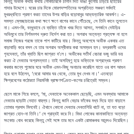
কিন্তু অভীক কথায় কথায় লোকাচারকে চালান দিত ভাঙা কুলোয় চড়িয়ে ছাইয়ের
গাদার উদ্দেশে। ঘরের চার দিকে মোরগদম্পতিদের অপ্রতিহত সঞ্চরণ সর্বদাই
মুখরধ্বনিতে প্রমাণ করত তাদের উপর বাড়ির বড়োবাবুর আভ্যন্তরিক আকর্ষণ। এ-
সমস্ত ম্লেচ্ছাচারের কথা ক্ষণে ক্ষণে বাপের কানে পৌঁচেছে, সে তিনি কানে তুলতেন
না। এমন-কি, বন্ধুভাবে যে ব্যক্তি তাঁকে খবর দিতে আসত, সগর্জনে দেউড়ির
অভিমুখে তার নির্গমনপথ দ্রুত নির্দেশ করা হত। অপরাধ অত্যন্ত প্রত্যক্ষ না হলে
সমাজ নিজের গরজে তাকে পাশ কাটিয়ে যায়। কিন্তু অবশেষে অভীক একবার এত
বাড়াবাড়ি করে বসল যে তার অপরাধ অস্বীকার করা অসম্ভব হল। ভদ্রকালী ওদের
গৃহদেবতা, তাঁর খ্যাতি ছিল জাগ্রত ব’লে। অভীকের সতীর্থ বেচারা ভজু ভারি ভয়
করত ঐ দেবতার অপ্রসন্নতা। তাই অসহিষ্ণু হয়ে ভক্তিকে অশ্রদ্ধেয় প্রমাণ
করবার জন্যে পুজোর ঘরে অভীক এমন-কিছু অনাচার করেছিল যাতে ওর বাপ আগুন
হয়ে বলে উঠলেন, ‘বেরো আমার ঘর থেকে, তোর মুখ দেখব না।’ এতবড়ো
ক্ষিপ্রবেগের কঠোরতা নিয়মনিষ্ঠ ব্রাহ্মণপণ্ডিত-বংশের চরিত্রেই সম্ভব।
ছেলে মাকে গিয়ে বললে, ‘মা, দেবতাকে অনেককাল ছেড়েছি, এমন অবস্থায় আমাকে
দেবতার ছাড়াটা নেহাত বাহুল্য। কিন্তু জানি বেড়ার ফাঁকের মধ্য দিয়ে হাত বাড়ালে
তোমার প্রসাদ মিলবেই। ঐখানে কোনো দেবতার দেবতাগিরি খাটে না, তা যত বড়ো
জাগ্রত হোন-না তিনি।’ সে গ্রাহ্যই করে নি। বিভা লোকের কানাকানিতে অত্যন্ত
সংকোচ বোধ করেছে কিন্তু সেই সঙ্গে তার মনে একটা রোমাঞ্চকর আনন্দও দিয়েছিল।