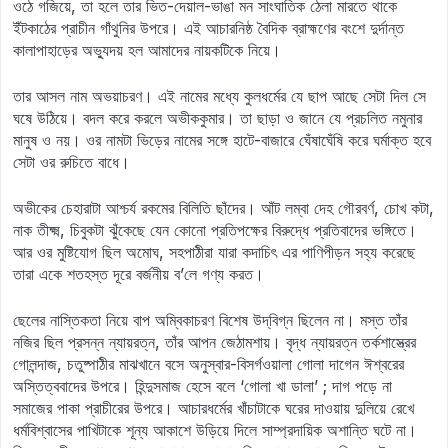
ওঠে গজিয়ে, তা হলে তার ভিত-দেয়াল-ভাঙা মন সাংঘাতিক ঠেলা মারতে থাকে
ইঁটকাঠের প্রাচীন গাঁথুনির উপরে। এই আচারনিষ্ঠ বৈদিক ব্রাহ্মণের বংশে দুর্দান্ত
কালাপাহাড়ের অভ্যুদয় হল আমাদের নায়কটিকে নিয়ে।
তার আসল নাম অভয়াচরণ। এই নামের মধ্যে কুলধর্মের যে ছাপ আছে সেটা দিল সে
ঘষে উঠিয়ে। বদল করে করলে অভীককুমার। তা ছাড়া ও জানে যে প্রচলিত নমুনার
মানুষ ও নয়। ওর নামটা ভিড়ের নামের সঙ্গে হাটে-বাজারে ঘেঁষাঘেঁষি করে ঘর্মাক্ত হবে
সেটা ওর রুচিতে বাধে।
অভীকের চেহারাটা আশ্চর্য রকমের বিলিতি ছাঁদের। আঁট লম্বা দেহ গৌরবর্ণ, চোখ কটা,
নাক তীক্ষ্ম, চিবুকটা ঝুঁকেছে যেন কোনো প্রতিপক্ষের বিরুদ্ধে প্রতিবাদের ভঙ্গিতে।
আর ওর মুষ্টিযোগ ছিল অমোঘ, সহপাঠীরা যারা কদাচিৎ এর পাণিপীড়ন সহ্য করেছে
তারা একে শতহস্ত দূরে বর্জনীয় ব’লে গণ্য করত।
ছেলের নাস্তিকতা নিয়ে বাপ অম্বিকাচরণ বিশেষ উদ্‌‍বিগ্ন ছিলেন না। মস্ত তাঁর
নজির ছিল প্রসন্ন ন্যায়রত্ন, তাঁর আপন জেঠামশায়। বৃদ্ধ ন্যায়রত্ন তর্কশাস্ত্রের
গোলন্দাজ, চতুষ্পাঠীর মাঝখানে বসে অনুস্বার-বিসর্গওয়ালা গোলা দাগেন ঈশ্বরের
অস্তিত্ববাদের উপরে। হিন্দুসমাজ হেসে বলে ‘গোলা খা ডালা’ ; দাগ পড়ে না
সমাজের পাকা প্রাচীরের উপরে। আচারধর্মের খাঁচাটাকে ঘরের দাওয়ায় দুলিয়ে রেখে
ধর্মবিশ্বাসের পাখিটাকে শূন্য আকাশে উড়িয়ে দিলে সাম্প্রদায়িক অশান্তি ঘটে না।