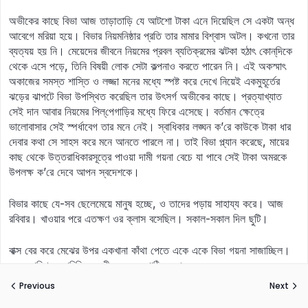
অভীকের কাছে বিভা আজ তাড়াতাড়ি যে আটশো টাকা এনে দিয়েছিল সে একটা অন্ধ
আবেগে মরিয়া হয়ে। বিভার নিয়মনিষ্ঠার প্রতি তার মামার বিশ্বাস অটল। কখনো তার
ব্যত্যয় হয় নি। মেয়েদের জীবনে নিয়মের প্রবল ব্যতিক্রমের ঝটকা হঠাৎ কোন্‌‌‍দিকে
থেকে এসে পড়ে, তিনি বিষয়ী লোক সেটা কল্পনাও করতে পারেন নি। এই অকস্মাৎ
অকাজের সমস্ত শাস্তি ও লজ্জা মনের মধ্যে স্পষ্ট করে দেখে নিয়েই একমুহূর্তের
ঝড়ের ঝাপটে বিভা উপস্থিত করেছিল তার উৎসর্গ অভীকের কাছে। প্রত্যাখ্যাত
সেই দান আবার নিয়মের পিল্‌‌‍পেগাড়ির মধ্যে ফিরে এসেছে। বর্তমান ক্ষেত্রে
ভালোবাসার সেই স্পর্ধাবেগ তার মনে নেই। স্বাধিকার লঙ্ঘন ক’রে কাউকে টাকা ধার
দেবার কথা সে সাহস করে মনে আনতে পারলে না। তাই বিভা প্ল্যান করেছে, মায়ের
কাছ থেকে উত্তরাধিকারসূত্রে পাওয়া দামী গয়না বেচে যা পাবে সেই টাকা অমরকে
উপলক্ষ ক’রে দেবে আপন স্বদেশকে।
বিভার কাছে যে-সব ছেলেমেয়ে মানুষ হচ্ছে, ও তাদের পড়ায় সাহায্য করে। আজ
রবিবার। খাওয়ার পরে এতক্ষণ ওর ক্লাস বসেছিল। সকাল-সকাল দিল ছুটি।
বাক্স বের করে মেঝের উপর একখানা কাঁথা পেতে একে একে বিভা গয়না সাজাচ্ছিল।
ওদের পরিবারের পরিচিত জহুরীকে ডেকে পাঠিয়েছে।
Previous
Next
এমন সময় সিঁড়িতে পায়ের শব্দ শুনতে পেল অভীকের। প্রথমেই গয়নাগুলো তাড়াতাড়ি