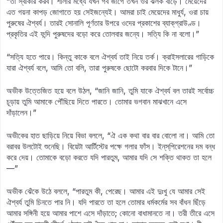
“তা স্বীকার করব। শীলার মধ্যে যখন গর্ব জাগে তখন ওর ঝলক বাড়ে। মেয়েদের
এত গয়না কাপড় জোগাতে হয় সেইজন্যেই। আমরা চাই মেয়েদের মাধুর্য, ওরা চায়
পুরুষের ঐশ্বর্য। তারই সোনালি পূর্ণতার উপরে ওদের প্রকাশের ব্যাক্‌গ্রাউণ্ড।
প্রকৃতির এই ফন্দি পুরুষদের বড়ো করে তোলবার জন্যে। সত্যি কি না বলো।”
“সত্যি হতে পারে। কিন্তু কাকে বলে ঐশ্বর্য তাই নিয়ে তর্ক। ক্রাইসলারের গাড়িকে
যারা ঐশ্বর্য বলে, আমি তো বলি, তারা পুরুষকে ছোটো করবার দিকে টানে।”
অভীক উত্তেজিত হয়ে বলে উঠল, “জানি জানি, তুমি যাকে ঐশ্বর্য বল তারই সর্বোচ্চ
চূড়ায় তুমি আমাকে পৌঁছিয়ে দিতে পারতে। তোমার ভগবান মাঝখানে এসে
দাঁড়ালেন।”
অভীকের হাত ছাড়িয়ে নিয়ে বিভা বললে, “ঐ এক কথা বার বার বোলো না। আমি তো
বরাবর উলটোই শুনেছি। বিয়েটা আর্টিস্টের পক্ষে গলার ফাঁস। ইন্‌স্‌পিরেশনের দম বন্ধ
করে দেয়। তোমাকে বড়ো করতে যদি পারতুম, আমার যদি সে শক্তি থাকত তা হলে
—”
অভীক ঝেঁকে উঠে বললে, “পারতুম কী, পেরেছ। আমার এই দুঃখু যে আমার সেই
ঐশ্বর্য তুমি চিনতে পার নি। যদি পারতে তা হলে তোমার ধর্মকর্মের সব বাঁধন ছিঁড়ে
আমার সঙ্গিনী হয়ে আমার পাশে এসে দাঁড়াতে; কোনো বাধামানতে না। তরী তীরে এসে