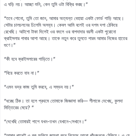
এ ঘড়ি নয়। আচ্ছা শুনি, কেন তুমি ওটা বিক্রি করছ।”
“তবে শোনো, তুমি তো জান, আমার অত্যন্ত বেহায়া একটা ফোর্ড গাড়ি আছে।
সেটার চালচলনের ঢিলেমি অসহ্য। কেবল আমি বলেই ওর দশম দশা ঠেকিয়ে
রেখেছি। আটশো টাকা দিলেই ওর বদলে ওর বাপদাদার বয়সী একটা পুরোনো
ক্রাইসলার পাবার আশা আছে। তাকে নতুন করে তুলতে পারব আমার নিজের হাতের
গুণে।”
“কী হবে ক্রাইসলারের গাড়িতে।”
“বিয়ে করতে যাব না।”
“এমন ভদ্র কাজ তুমি করবে, এ সম্ভব নয়।”
“ধরেছ ঠিক। তা হলে প্রথমে তোমাকে জিজ্ঞাসা করি— শীলাকে দেখেছ, কুলদা
মিত্তিরের মেয়ে? ”
“দেখেছি তোমারই পাশে যখন-তখন যেখানে-সেখানে।”
“আমার পাশেই ও বুক ফুলিয়ে জায়গা করে নিয়েছে আরো পাঁচজনকে ঠেকিয়ে। ও যে