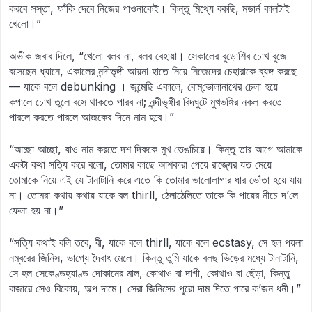
করবে সস্তা, ফাঁকি দেবে নিজের পাওনাকেই। কিন্তু মিথ্যে বকছি, মডার্ন কালটাই
খেলো।”
অভীক জবাব দিলে, “খেলো বলব না, বলব বেহায়া। সেকালের বুড়োশিব চোখ বুজে
বসেছেন ধ্যানে, একালের নন্দীভৃঙ্গী আয়না হাতে নিয়ে নিজেদের চেহারাকে ব্যঙ্গ করছে
— যাকে বলে debunking । জন্মেছি একালে, বোম্‌ভোলানাথের চেলা হয়ে
কপালে চোখ তুলে বসে থাকতে পারব না; নন্দীভৃঙ্গীর বিদঘুটে মুখভঙ্গির নকল করতে
পারলে করতে পারলে আজকের দিনে নাম হবে।”
“আচ্ছা আচ্ছা, যাও নাম করতে দশ দিককে মুখ ভেঙচিয়ে। কিন্তু তার আগে আমাকে
একটা কথা সত্যি করে বলো, তোমার কাছে আশকারা পেয়ে রাজ্যের যত মেয়ে
তোমাকে নিয়ে এই যে টানাটানি করে এতে কি তোমার ভালোলাগার ধার ভোঁতা হয়ে যায়
না। তোমরা কথায় কথায় যাকে বল thirll, ঠেলাঠেলিতে তাকে কি পায়ের নীচে দ’লে
ফেলা হয় না।”
“সত্যি কথাই বলি তবে, বী, যাকে বলে thirll, যাকে বলে ecstasy, সে হল পয়লা
নম্বরের জিনিস, ভাগ্যে দৈবাৎ মেলে। কিন্তু তুমি যাকে বলছ ভিড়ের মধ্যে টানাটানি,
সে হল সেকেণ্ডহ্যাণ্ড দোকানের মাল, কোথাও বা দাগী, কোথাও বা ছেঁড়া, কিন্তু
বাজারে সেও বিকোয়, অল্প দামে। সেরা জিনিসের পুরো দাম দিতে পারে ক’জন ধনী।”