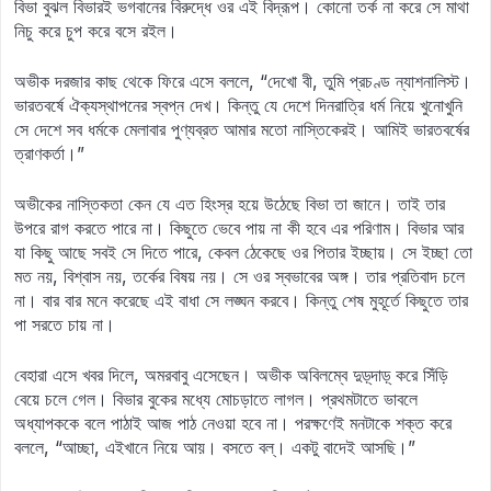
বিভা বুঝল বিভারই ভগবানের বিরুদ্ধে ওর এই বিদ্রূপ। কোনো তর্ক না করে সে মাথা
নিচু করে চুপ করে বসে রইল।
অভীক দরজার কাছ থেকে ফিরে এসে বললে, “দেখো বী, তুমি প্রচণ্ড ন্যাশনালিস্ট।
ভারতবর্ষে ঐক্যস্থাপনের স্বপ্ন দেখ। কিন্তু যে দেশে দিনরাত্রি ধর্ম নিয়ে খুনোখুনি
সে দেশে সব ধর্মকে মেলাবার পুণ্যব্রত আমার মতো নাস্তিকেরই। আমিই ভারতবর্ষের
ত্রাণকর্তা।”
অভীকের নাস্তিকতা কেন যে এত হিংস্র হয়ে উঠেছে বিভা তা জানে। তাই তার
উপরে রাগ করতে পারে না। কিছুতে ভেবে পায় না কী হবে এর পরিণাম। বিভার আর
যা কিছু আছে সবই সে দিতে পারে, কেবল ঠেকেছে ওর পিতার ইচ্ছায়। সে ইচ্ছা তো
মত নয়, বিশ্বাস নয়, তর্কের বিষয় নয়। সে ওর স্বভাবের অঙ্গ। তার প্রতিবাদ চলে
না। বার বার মনে করেছে এই বাধা সে লঙ্ঘন করবে। কিন্তু শেষ মুহূর্তে কিছুতে তার
পা সরতে চায় না।
বেহারা এসে খবর দিলে, অমরবাবু এসেছেন। অভীক অবিলম্বে দুড়্‌দাড়্‌ করে সিঁড়ি
বেয়ে চলে গেল। বিভার বুকের মধ্যে মোচড়াতে লাগল। প্রথমটাতে ভাবলে
অধ্যাপককে বলে পাঠাই আজ পাঠ নেওয়া হবে না। পরক্ষণেই মনটাকে শক্ত করে
বললে, “আচ্ছা, এইখানে নিয়ে আয়। বসতে বল্‌। একটু বাদেই আসছি।”