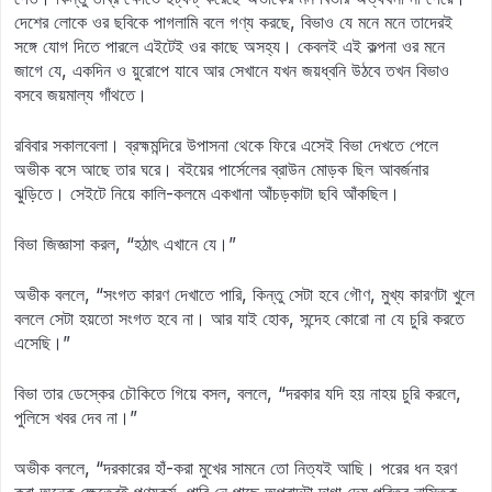
দেশের লোকে ওর ছবিকে পাগলামি বলে গণ্য করছে, বিভাও যে মনে মনে তাদেরই
সঙ্গে যোগ দিতে পারলে এইটেই ওর কাছে অসহ্য। কেবলই এই কল্পনা ওর মনে
জাগে যে, একদিন ও য়ুরোপে যাবে আর সেখানে যখন জয়ধ্বনি উঠবে তখন বিভাও
বসবে জয়মাল্য গাঁথতে।
রবিবার সকালবেলা। ব্রহ্মমন্দিরে উপাসনা থেকে ফিরে এসেই বিভা দেখতে পেলে
অভীক বসে আছে তার ঘরে। বইয়ের পার্সেলের ব্রাউন মোড়ক ছিল আবর্জনার
ঝুড়িতে। সেইটে নিয়ে কালি-কলমে একখানা আঁচড়কাটা ছবি আঁকছিল।
বিভা জিজ্ঞাসা করল, “হঠাৎ এখানে যে।”
অভীক বললে, “সংগত কারণ দেখাতে পারি, কিন্তু সেটা হবে গৌণ, মুখ্য কারণটা খুলে
বললে সেটা হয়তো সংগত হবে না। আর যাই হোক, সন্দেহ কোরো না যে চুরি করতে
এসেছি।”
বিভা তার ডেস্কের চৌকিতে গিয়ে বসল, বললে, “দরকার যদি হয় নাহয় চুরি করলে,
পুলিসে খবর দেব না।”
অভীক বললে, “দরকারের হাঁ-করা মুখের সামনে তো নিত্যই আছি। পরের ধন হরণ