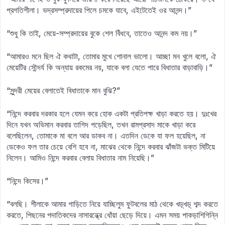
প্রগতিশীলা। ভদ্রসম্প্রদায়ের পিলে চমকে যাবে, এইটেতেই ওর আনন্দ।”
“শুধু কি তাই, মেয়ে-সম্প্রদায়ের বুকে শেল বিঁধবে, তাতেও আনন্দ কম নয়।”
“আমারও মনে ছিল ঐ কথাটা, তোমার মুখে শোনাল ভালো। আচ্ছা মন খুলে বলো, ঐ
মেয়েটির সৌন্দর্য কি অন্যায় রকমের নয়, যাকে বলা যেতে পারে বিধাতার বাড়াবাড়ি।”
“সুন্দরী মেয়ের বেলাতেই বিধাতাকে মান বুঝি?”
“নিন্দে করবার দরকার হলে যেমন করে হোক একটা প্রতিপক্ষ খাড়া করতে হয়। দুঃখের
দিনে যখন অভিমান করবার তাগিদ পড়েছিল, তখন রামপ্রসাদ মাকে খাড়া করে
বলেছিলেন, তোমাকে মা বলে আর ডাকব না। এতদিন ডেকে যা ফল হয়েছিল, না
ডেকেও ফল তার চেয়ে বেশি হবে না, মাঝের থেকে নিন্দে করবার ঝাঁজটা ভক্ত মিটিয়ে
নিলেন। আমিও নিন্দে করবার বেলায় বিধাতার নাম নিয়েছি।”
“নিন্দে কিসের।”
“বলছি। শীলাকে আমার গাড়িতে নিয়ে যাচ্ছিলুম ফুটবলের মাঠ থেকে খড়্‌খড়্‌ শব্দ করতে
করতে, পিছনের পদাতিকদের নাসারন্ধ্রে ধোঁয়া ছেড়ে দিয়ে। এমন সময় পাকড়াশিগিন্নি