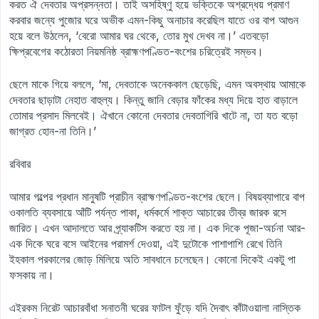
করত ঐ দেবতার অপ্রসন্নতা। তাই অসহিষ্ণু হয়ে ভক্তিকে অশ্রদ্ধেয় প্রমাণ
করবার জন্যে পুজোর ঘরে অভীক এমন-কিছু অনাচার করেছিল যাতে ওর বাপ আগুন
হয়ে বলে উঠলেন, ‘বেরো আমার ঘর থেকে, তোর মুখ দেখব না।’ এতবড়ো
ক্ষিপ্রবেগের কঠোরতা নিয়মনিষ্ঠ ব্রাহ্মণপণ্ডিত-বংশের চরিত্রেই সম্ভব।
ছেলে মাকে গিয়ে বললে, ‘মা, দেবতাকে অনেককাল ছেড়েছি, এমন অবস্থায় আমাকে
দেবতার ছাড়াটা নেহাত বাহুল্য। কিন্তু জানি বেড়ার ফাঁকের মধ্য দিয়ে হাত বাড়ালে
তোমার প্রসাদ মিলবেই। ঐখানে কোনো দেবতার দেবতাগিরি খাটে না, তা যত বড়ো
জাগ্রত হোন-না তিনি।’
রবিবার
আমার গল্পের প্রধান মানুষটি প্রাচীন ব্রাহ্মণপণ্ডিত-বংশের ছেলে। বিষয়ব্যাপারে বাপ
ওকালতি ব্যবসায়ে আঁটি পর্যন্ত পাকা, ধর্মকর্মে শাক্ত আচারের তীব্র জারক রসে
জারিত। এখন আদালতে আর প্র্যাকটিস করতে হয় না। এক দিকে পূজা-অর্চনা আর-
এক দিকে ঘরে বসে আইনের পরামর্শ দেওয়া, এই দুটোকে পাশাপাশি রেখে তিনি
ইহকাল পরকালের জোড় মিলিয়ে অতি সাবধানে চলেছেন। কোনো দিকেই একটু পা
ফসকায় না।
এইরকম নিরেট আচারবাঁধা সনাতনী ঘরের ফাটল ফুঁড়ে যদি দৈবাৎ কাঁটাওয়ালা নাস্তিক