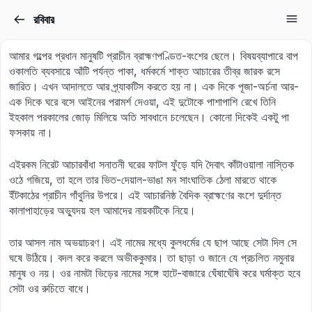
রবিবার
Sign in
Sign up
আমার গল্পের প্রধান মানুষটি প্রাচীন ব্রাহ্মণপণ্ডিত-বংশের ছেলে। বিষয়ব্যাপারে বাপ
Sign in
ওকালতি ব্যবসায়ে আঁটি পর্যন্ত পাকা, ধর্মকর্মে শাক্ত আচারের তীব্র জারক রসে
জারিত। এখন আদালতে আর প্র্যাকটিস করতে হয় না। এক দিকে পূজা-অর্চনা আর-
Don’t have an account?
Sign up
এক দিকে ঘরে বসে আইনের পরামর্শ দেওয়া, এই দুটোকে পাশাপাশি রেখে তিনি
ইহকাল পরকালের জোড় মিলিয়ে অতি সাবধানে চলেছেন। কোনো দিকেই একটু পা
ফসকায় না।
এইরকম নিরেট আচারবাঁধা সনাতনী ঘরের ফাটল ফুঁড়ে যদি দৈবাৎ কাঁটাওয়ালা নাস্তিক
ওঠে গজিয়ে, তা হলে তার ভিত-দেয়াল-ভাঙা মন সাংঘাতিক ঠেলা মারতে থাকে
ইঁটকাঠের প্রাচীন গাঁথুনির উপরে। এই আচারনিষ্ঠ বৈদিক ব্রাহ্মণের বংশে দুর্দান্ত
কালাপাহাড়ের অভ্যুদয় হল আমাদের নায়কটিকে নিয়ে।
Lost your password?
তার আসল নাম অভয়াচরণ। এই নামের মধ্যে কুলধর্মের যে ছাপ আছে সেটা দিল সে
Remember me
ঘষে উঠিয়ে। বদল করে করলে অভীককুমার। তা ছাড়া ও জানে যে প্রচলিত নমুনার
মানুষ ও নয়। ওর নামটা ভিড়ের নামের সঙ্গে হাটে-বাজারে ঘেঁষাঘেঁষি করে ঘর্মাক্ত হবে
সেটা ওর রুচিতে বাধে।