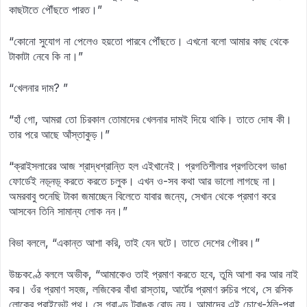
কাছটাতে পৌঁছতে পারত।”
“কোনো সুযোগ না পেলেও হয়তো পারবে পৌঁছতে। এখনো বলো আমার কাছ থেকে
টাকাটা নেবে কি না।”
“খেলনার দাম? ”
“হাঁ গো, আমরা তো চিরকাল তোমাদের খেলনার দামই দিয়ে থাকি। তাতে দোষ কী।
তার পরে আছে আঁস্তাকুড়।”
“ক্রাইসলারের আজ শ্রাদ্ধশ্রান্তি হল এইখানেই। প্রগতিশীলার প্রগতিবেগ ভাঙা
ফোর্ডেই নড়্‌নড়্‌ করতে করতে চলুক। এখন ও-সব কথা আর ভালো লাগছে না।
অমরবাবু শুনেছি টাকা জমাচ্ছেন বিলেতে যাবার জন্যে, সেখান থেকে প্রমাণ করে
আসবেন তিনি সামান্য লোক নন।”
বিভা বললে, “একান্ত আশা করি, তাই যেন ঘটে। তাতে দেশের গৌরব।”
উচ্চকণ্ঠে বললে অভীক, “আমাকেও তাই প্রমাণ করতে হবে, তুমি আশা কর আর নাই
কর। ওঁর প্রমাণ সহজ, লজিকের বাঁধা রাস্তায়, আর্টের প্রমাণ রুচির পথে, সে রসিক
লোকের প্রাইভেট পথ। সে গ্রাণ্ড ট্রাঙ্ক রোড নয়। আমাদের এই চোখে-ঠুলি-পরা