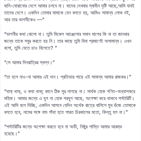
ঘানি-ঘোরানোর দেশে আমার চলবে না। যাদের দেখবার স্বাধীন দৃষ্টি আছে,আমি যাবই
তাদের দেশে। একদিন তোমার মামাকে যেন বলতে হয়, আমিও সামান্য লোক নই,
আর তার ভাগনীকেও —”
“ভাগনীর কথা বোলো না। তুমি মিকেল আঞ্জেলোর সমান মাপের কি না তা জানবার
জন্যে তাকে সবুর করতে হয় নি। তার কাছে তুমি বিনা প্রমাণেই অসামান্য। এখন
বলো, তুমি যেতে চাও বিলেতে? ”
“সে আমার দিনরাত্রির স্বপ্ন।”
“তা হলে নাও-না আমার এই দান। প্রতিভার পায়ে এই সামান্য আমার রাজকর।”
“থাক্‌ থাক্‌, ও কথা থাক্‌; কানে ঠিক সুর লাগছে না। সার্থক হোক গণিত-অধ্যাপকরে
মহিমা। আমার জন্যে এ যুগ না হোক পরযুগ আছে, অপেক্ষা করে থাকবে পস্টারিটি।
এই আমি বলে দিচ্ছি, একদিন আসবে যেদিন অর্ধেক রাত্রে বালিশে মুখ গুঁজে তোমাকে
বলতে হবে, নামের সঙ্গে নাম গাঁথা হতে পারত চিরকালের মতো, কিন্তু হল না।”
“পস্টারিটির জন্যে অপেক্ষা করতে হবে না অভী, নিষ্ঠুর শাস্তি আমার আরম্ভ
হয়েছে।”