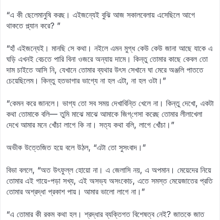
“এ কী ছেলেমানুষি করছ। এইজন্যেই বুঝি আজ সকালবেলায় এসেছিলে আগে
থাকতে প্ল্যান করে? ”
“হাঁ এইজন্যেই। মানছি সে কথা। নইলে এমন মুগ্ধ কেউ কেউ জানা আছে যাকে এ
ঘড়ি এখনই বেচতে পারি বিনা ওজরে অন্যায় দামে। কিন্তু তোমার কাছে কেবল তো
দাম চাইতে আসি নি, যেখানে তোমার ব্যথার উৎস সেখানে ঘা মেরে অঞ্জলি পাততে
চেয়েছিলেম। কিন্তু হতভাগার ভাগ্যে না হল এটা, না হল ওটা।”
“কেমন করে জানলে। ভাগ্য তো সব সময় দেখাবিন্তি খেলে না। কিন্তু দেখো, একটা
কথা তোমাকে বলি— তুমি মাঝে মাঝে আমাকে জিগ্‌গেসা করেছ তোমার লীলাখেলা
দেখে আমার মনে খোঁচা লাগে কি না। সত্য কথা বলি, লাগে খোঁচা।”
অভীক উত্তেজিত হয়ে বলে উঠল, “এটা তো সুসংবাদ।”
বিভা বললে, “অত উৎফুল্ল হোয়ো না। এ জেলাসি নয়, এ অপমান। মেয়েদের নিয়ে
তোমার এই গায়ে-পড়া সখ্য, এই অসভ্য অসংকোচ, এতে সমস্ত মেয়েজাতের প্রতি
তোমার অশ্রদ্ধা প্রকাশ পায়। আমার ভালো লাগে না।”
“এ তোমার কী রকম কথা হল। শ্রদ্ধার ব্যক্তিগত বিশেষত্ব নেই? জাতকে জাত