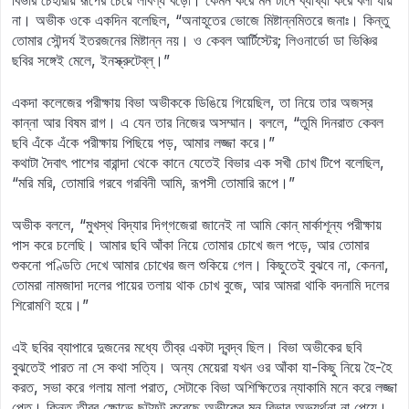
বিভার চেহারায় রূপের চেয়ে লাবণ্য বড়ো। কেমন করে মন টানে ব্যাখ্যা করে বলা যায়
না। অভীক ওকে একদিন বলেছিল, “অনাহূতের ভোজে মিষ্টান্নমিতরে জনাঃ। কিন্তু
তোমার সৌন্দর্য ইতরজনের মিষ্টান্ন নয়। ও কেবল আর্টিস্টের; লিওনার্ডো ডা ভিঞ্চির
ছবির সঙ্গেই মেলে, ইনস্ক্রুটেব্‌ল্‌।”
একদা কলেজের পরীক্ষায় বিভা অভীককে ডিঙিয়ে গিয়েছিল, তা নিয়ে তার অজস্র
কান্না আর বিষম রাগ। এ যেন তার নিজের অসম্মান। বললে, “তুমি দিনরাত কেবল
ছবি এঁকে এঁকে পরীক্ষায় পিছিয়ে পড়, আমার লজ্জা করে।”
কথাটা দৈবাৎ পাশের বারান্দা থেকে কানে যেতেই বিভার এক সখী চোখ টিপে বলেছিল,
“মরি মরি, তোমারি গরবে গরবিনী আমি, রূপসী তোমারি রূপে।”
অভীক বললে, “মুখস্থ বিদ্যার দিগ্‌গজেরা জানেই না আমি কোন্‌ মার্কাশূন্য পরীক্ষায়
পাস করে চলেছি। আমার ছবি আঁকা নিয়ে তোমার চোখে জল পড়ে, আর তোমার
শুকনো পণ্ডিতি দেখে আমার চোখের জল শুকিয়ে গেল। কিছুতেই বুঝবে না, কেননা,
তোমরা নামজাদা দলের পায়ের তলায় থাক চোখ বুজে, আর আমরা থাকি বদনামি দলের
শিরোমণি হয়ে।”
এই ছবির ব্যাপারে দুজনের মধ্যে তীব্র একটা দ্বন্দ্ব ছিল। বিভা অভীকের ছবি
বুঝতেই পারত না সে কথা সত্যি। অন্য মেয়েরা যখন ওর আঁকা যা-কিছু নিয়ে হৈ-হৈ
করত, সভা করে গলায় মালা পরাত, সেটাকে বিভা অশিক্ষিতের ন্যাকামি মনে করে লজ্জা
পেত। কিন্তু তীব্র ক্ষোভে ছট্‌ফট্‌ করেছে অভীকের মন বিভার অভ্যর্থনা না পেয়ে।