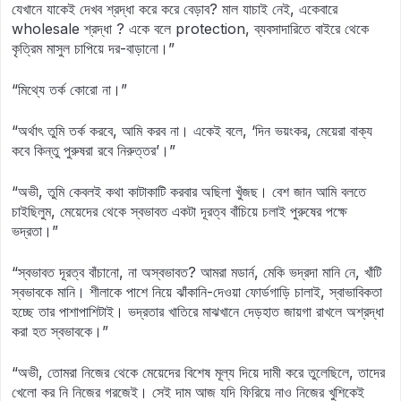
যেখানে যাকেই দেখব শ্রদ্ধা করে করে বেড়াব? মাল যাচাই নেই, একেবারে
wholesale শ্রদ্ধা ? একে বলে protection, ব্যবসাদারিতে বাইরে থেকে
কৃত্রিম মাসুল চাপিয়ে দর-বাড়ানো।”
“মিথ্যে তর্ক কোরো না।”
“অর্থাৎ তুমি তর্ক করবে, আমি করব না। একেই বলে, ‘দিন ভয়ংকর, মেয়েরা বাক্য
কবে কিন্তু পুরুষরা রবে নিরুত্তর’।”
“অভী, তুমি কেবলই কথা কাটাকাটি করবার অছিলা খুঁজছ। বেশ জান আমি বলতে
চাইছিলুম, মেয়েদের থেকে স্বভাবত একটা দূরত্ব বাঁচিয়ে চলাই পুরুষের পক্ষে
ভদ্রতা।”
“স্বভাবত দূরত্ব বাঁচানো, না অস্বভাবত? আমরা মডার্ন, মেকি ভদ্রদা মানি নে, খাঁটি
স্বভাবকে মানি। শীলাকে পাশে নিয়ে ঝাঁকানি-দেওয়া ফোর্ডগাড়ি চালাই, স্বাভাবিকতা
হচ্ছে তার পাশাপাশিটাই। ভদ্রতার খাতিরে মাঝখানে দেড়হাত জায়গা রাখলে অশ্রদ্ধা
করা হত স্বভাবকে।”
“অভী, তোমরা নিজের থেকে মেয়েদের বিশেষ মূল্য দিয়ে দামী করে তুলেছিলে, তাদের
খেলো কর নি নিজের গরজেই। সেই দাম আজ যদি ফিরিয়ে নাও নিজের খুশিকেই