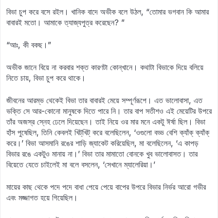
বিভা চুপ করে বসে রইল। খানিক বাদে অভীক বলে উঠল, “তোমার ভগবান কি আমার
বাবারই মতো। আমাকে ত্যাজ্যপুত্র করেছেন? ”
“আঃ, কী বকছ।”
অভীক জানে বিয়ে না করবার শক্ত কারণটা কোন্‌খানে। কথাটা বিভাকে দিয়ে বলিয়ে
নিতে চায়, বিভা চুপ করে থাকে।
জীবনের আরম্ভ থেকেই বিভা তার বাবারই মেয়ে সম্পূর্ণরূপে। এত ভালোবাসা, এত
ভক্তি সে আর-কোনো মানুষকে দিতে পারে নি। তার বাপ সতীশও এই মেয়েটির উপরে
তাঁর অজস্র স্নেহ ঢেলে দিয়েছেন। তাই নিয়ে ওর মার মনে একটু ঈর্ষা ছিল। বিভা
হাঁস পুষেছিল, তিনি কেবলই খিট্‌‍খিট্ করে বলেছিলেন, ‘ওগুলো বড্ড বেশি ক্যাঁক্‌ ক্যাঁক্‌
করে।’ বিভা আসমানি রঙের শাড়ি জ্যাকেট করিয়েছিল, মা বলেছিলেন, ‘এ কাপড়
বিভার রঙে একটুও মানায় না।’ বিভা তার মামাতো বোনকে খুব ভালোবাসত। তার
বিয়েতে যেতে চাইলেই মা বলে বসলেন, ‘সেখানে ম্যালেরিয়া।’
মায়ের কাছ থেকে পদে পদে বাধা পেয়ে পেয়ে বাপের উপরে বিভার নির্ভর আরো গভীর
এবং মজ্জাগত হয়ে গিয়েছিল।