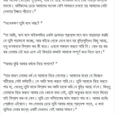
করা অনেক ক্ষেত্রেই পুণ্যকর্ম, পারি নে পাছে অপবাদটা দাগা দেয় পবিত্র নাস্তিক
মতকে। ধার্মিকদের চেয়ে আমাদের অনেক বেশি সাবধানে চলতে হয় আমাদের নেতি
দেবতার ইজ্জত বাঁচাতে।”
“অনেকক্ষণ তুমি বসে আছ? ”
“তা আছি, বসে বসে সাইকলজির একটা দুঃসাধ্য প্রব্লেম মনে মনে নাড়াচাড়া করছি
যে তুমি পড়াশুনো করেছ, আর বাইরে থেকে দেখে মনে হয় বুদ্ধিসুদ্ধিও কিছু আছে,
তবু ভগবানকে বিশ্বাস কর কী করে। এখনো সমাধান করতে পারি নি। বোধ হয় বার
বার তোমার এই ঘরে এসে এই রিসর্চের কাজটা আমাকে সম্পূর্ণ করে নিতে হবে।”
“আবার বুঝি আমার ধর্মকে নিয়ে লাগলে? ”
“তার কারণ তোমার ধর্ম যে আমাকে নিয়ে লেগেছে। আমাদের মধ্যে যে বিচ্ছেদ
ঘটিয়েছে সেটা মর্মঘাতী। সে আমি ক্ষমা করতে পারি নে। তুমি আমাকে বিয়ে করতে
পার না, যেহেতু তুমি যাকে বিশ্বাস কর আমি তাকে করি নে বুদ্ধি আছে ব’লে। কিন্তু
তোমাকে বিয়ে করতে আমার তো কোনো বাধা নেই, তুমি অবুঝের মতো সত্য মিথ্যে
যাই বিশ্বাস কর-না কেন। তুমি তো নাস্তিকের জাত মারতে পার না। আমার ধর্মের
শ্রেষ্ঠতা এইখানে। সব দেবতার চেয়ে তুমি আমার কাছে প্রত্যক্ষ সত্য, এ কথা
ভুলিয়ে দেবার জন্যে একটি দেবতাও নেই আমার সামনে।”