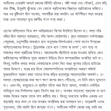
অভীকের চেহারাটা আশ্চর্য রকমের বিলিতি ছাঁদের। আঁট লম্বা দেহ গৌরবর্ণ, চোখ কটা,
নাক তীক্ষ্ম, চিবুকটা ঝুঁকেছে যেন কোনো প্রতিপক্ষের বিরুদ্ধে প্রতিবাদের ভঙ্গিতে।
আর ওর মুষ্টিযোগ ছিল অমোঘ, সহপাঠীরা যারা কদাচিৎ এর পাণিপীড়ন সহ্য করেছে
তারা একে শতহস্ত দূরে বর্জনীয় ব’লে গণ্য করত।
ছেলের নাস্তিকতা নিয়ে বাপ অম্বিকাচরণ বিশেষ উদ্‌‍বিগ্ন ছিলেন না। মস্ত তাঁর
নজির ছিল প্রসন্ন ন্যায়রত্ন, তাঁর আপন জেঠামশায়। বৃদ্ধ ন্যায়রত্ন তর্কশাস্ত্রের
গোলন্দাজ, চতুষ্পাঠীর মাঝখানে বসে অনুস্বার-বিসর্গওয়ালা গোলা দাগেন ঈশ্বরের
অস্তিত্ববাদের উপরে। হিন্দুসমাজ হেসে বলে ‘গোলা খা ডালা’ ; দাগ পড়ে না
সমাজের পাকা প্রাচীরের উপরে। আচারধর্মের খাঁচাটাকে ঘরের দাওয়ায় দুলিয়ে রেখে
ধর্মবিশ্বাসের পাখিটাকে শূন্য আকাশে উড়িয়ে দিলে সাম্প্রদায়িক অশান্তি ঘটে না।
কিন্তু অভীক কথায় কথায় লোকাচারকে চালান দিত ভাঙা কুলোয় চড়িয়ে ছাইয়ের
গাদার উদ্দেশে। ঘরের চার দিকে মোরগদম্পতিদের অপ্রতিহত সঞ্চরণ সর্বদাই
মুখরধ্বনিতে প্রমাণ করত তাদের উপর বাড়ির বড়োবাবুর আভ্যন্তরিক আকর্ষণ। এ-
সমস্ত ম্লেচ্ছাচারের কথা ক্ষণে ক্ষণে বাপের কানে পৌঁচেছে, সে তিনি কানে তুলতেন
না। এমন-কি, বন্ধুভাবে যে ব্যক্তি তাঁকে খবর দিতে আসত, সগর্জনে দেউড়ির
অভিমুখে তার নির্গমনপথ দ্রুত নির্দেশ করা হত। অপরাধ অত্যন্ত প্রত্যক্ষ না হলে
সমাজ নিজের গরজে তাকে পাশ কাটিয়ে যায়। কিন্তু অবশেষে অভীক একবার এত
বাড়াবাড়ি করে বসল যে তার অপরাধ অস্বীকার করা অসম্ভব হল। ভদ্রকালী ওদের
গৃহদেবতা, তাঁর খ্যাতি ছিল জাগ্রত ব’লে। অভীকের সতীর্থ বেচারা ভজু ভারি ভয়