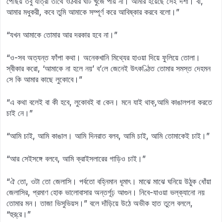
পৌঁছয় তবু যাত্রী তীর্থে ওঠবার ঘাট খুঁজে পায় না। আমার হয়েছে সেই দশা। বী,
আমার মধুকরী, কবে তুমি আমাকে সম্পূর্ণ করে আবিষ্কার করবে বলো।”
“যখন আমাকে তোমার আর দরকার হবে না।”
“ও-সব অত্যন্ত ফাঁপা কথা। অনেকখানি মিথ্যের হাওয়া দিয়ে ফুলিয়ে তোলা।
স্বীকার করো, ‘আমাকে না হলে নয়’ ব’লে জেনেই উৎকণ্ঠিত তোমার সমস্ত দেহমন
সে কি আমার কাছে লুকোবে।”
“এ কথা বলেই বা কী হবে, লুকোবই বা কেন। মনে যাই থাক্‌,আমি কাঙালপনা করতে
চাই নে।”
“আমি চাই, আমি কাঙাল। আমি দিনরাত বলব, আমি চাই, আমি তোমাকেই চাই।”
“আর সেইসঙ্গে বলবে, আমি ক্রাইসলারের গাড়িও চাই।”
“ঐ তো, ওটা তো জেলাসি। পর্বতো বহ্নিমান ধূমাৎ। মাঝে মাঝে ঘনিয়ে উঠুক ধোঁয়া
জেলাসির, প্রমাণ হোক ভালোবাসার অন্তর্গূঢ় আগুন। নিবে-যাওয়া ভল্‌ক্যানো নয়
তোমার মন। তাজা ভিসুভিয়স।” বলে দাঁড়িয়ে উঠে অভীক হাত তুলে বললে,
“হুর্‌‍রে।”