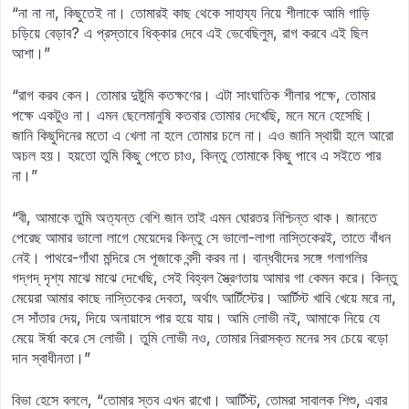
“না না না, কিছুতেই না। তোমারই কাছ থেকে সাহায্য নিয়ে শীলাকে আমি গাড়ি
চড়িয়ে বেড়াব? এ প্রস্তাবে ধিক্কার দেবে এই ভেবেছিলুম, রাগ করবে এই ছিল
আশা।”
“রাগ করব কেন। তোমার দুষ্টুমি কতক্ষণের। এটা সাংঘাতিক শীলার পক্ষে, তোমার
পক্ষে একটুও না। এমন ছেলেমানুষি কতবার তোমার দেখেছি, মনে মনে হেসেছি।
জানি কিছুদিনের মতো এ খেলা না হলে তোমার চলে না। এও জানি স্থায়ী হলে আরো
অচল হয়। হয়তো তুমি কিছু পেতে চাও, কিন্তু তোমাকে কিছু পাবে এ সইতে পার
না।”
“বী, আমাকে তুমি অত্যন্ত বেশি জান তাই এমন ঘোরতর নিশ্চিন্ত থাক। জানতে
পেরেছ আমার ভালো লাগে মেয়েদের কিন্তু সে ভালো-লাগা নাস্তিকেরই, তাতে বাঁধন
নেই। পাথরে-গাঁথা মন্দিরে সে পূজাকে বন্দী করব না। বান্ধবীদের সঙ্গে গলাগলির
গদ্‌গদ্‌ দৃশ্য মাঝে মাঝে দেখেছি, সেই বিহ্বল স্ত্রৈণতায় আমার গা কেমন করে। কিন্তু
মেয়েরা আমার কাছে নাস্তিকের দেবতা, অর্থাৎ আর্টিস্টের। আর্টিস্ট খাবি খেয়ে মরে না,
সে সাঁতার দেয়, দিয়ে অনায়াসে পার হয়ে যায়। আমি লোভী নই, আমাকে নিয়ে যে
মেয়ে ঈর্ষা করে সে লোভী। তুমি লোভী নও, তোমার নিরাসক্ত মনের সব চেয়ে বড়ো
দান স্বাধীনতা।”
বিভা হেসে বললে, “তোমার স্তব এখন রাখো। আর্টিস্ট, তোমরা সাবালক শিশু, এবার