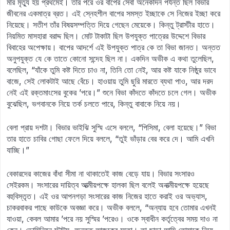
মার মৃত্যু হয় প্রথমেই। তার পরে ওর বাপের সেবা অনেকদিন পর্যন্ত ছিল বিভার
জীবনের একমাত্র ব্রত। এই স্নেহশীল বাপের সমস্ত ইচ্ছাকে সে নিজের ইচ্ছা করে
নিয়েছে। সতীশ তাঁর বিষয়সম্পত্তি দিয়ে গেছেন মেয়েকে। কিন্তু ট্রাস্টীর হাতে।
নিয়মিত মাসহারা বরাদ্দ ছিল। মোট টাকাটা ছিল উপযুক্ত পাত্রের উদ্দেশে বিভার
বিবাহের অপেক্ষায়। বাপের আদর্শে এই উপযুক্ত পাত্র কে তা বিভা জানত। অন্তত
অনুপযুক্ত যে কে তাতে কোনো সন্দেহ ছিল না। একদিন অভীক এ কথা তুলেছিল,
বলেছিল, “যাঁকে তুমি কষ্ট দিতে চাও না, তিনি তো নেই, আর কষ্ট যাকে নিষ্ঠুর ভাবে
বাজে, সেই লোকটাই আছে বেঁচে। হাওয়ায় তুমি ছুরি মারতে ব্যথা পাও, আর দরদ
নেই এই রক্তমাংসের বুকের ’পরে।” শুনে বিভা কাঁদতে কাঁদতে চলে গেল। অভীক
বুঝেছিল, ভগবানকে নিয়ে তর্ক চলতে পারে, কিন্তু বাবাকে নিয়ে নয়।
বেলা প্রায় দশটা। বিভার ভাইঝি সুস্মি এসে বললে, “পিসিমা, বেলা হয়েছে।” বিভা
তার হাতে চাবির গোছা ফেলে দিয়ে বললে, “তুই ভাঁড়ার বের করে দে। আমি এখনি
যাচ্ছি।”
বেকারদের কাজের বাঁধা সীমা না থাকাতেই কাজ বেড়ে যায়। বিভার সংসারও
সেইরকম। সংসারের দায়িত্ব আত্মীয়পক্ষে হালকা ছিল বলেই অনাত্মীয়পক্ষে হয়েছে
বহুবিস্তৃত। এই ওর আপনগড়া সংসারের কাজ নিজের হাতে করাই ওর অভ্যাস,
চাকরবাকর পাছে কাউকে অবজ্ঞা করে। অভীক বললে, “অন্যায় হবে তোমার এখনই
যাওয়া, কেবল আমার ’পরে নয় সুস্মির ’পরেও। ওকে স্বাধীন কর্তৃত্বের সময় দাও না