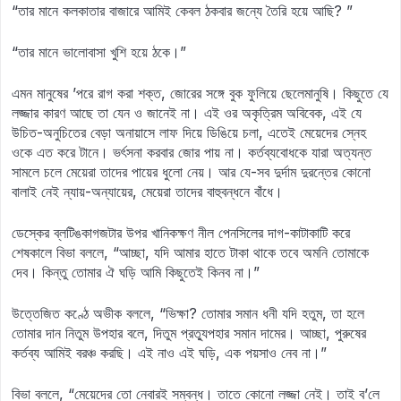
“তার মানে কলকাতার বাজারে আমিই কেবল ঠকবার জন্যে তৈরি হয়ে আছি? ”
“তার মানে ভালোবাসা খুশি হয়ে ঠকে।”
এমন মানুষের ’পরে রাগ করা শক্ত, জোরের সঙ্গে বুক ফুলিয়ে ছেলেমানুষি। কিছুতে যে
লজ্জার কারণ আছে তা যেন ও জানেই না। এই ওর অকৃত্রিম অবিবেক, এই যে
উচিত-অনুচিতের বেড়া অনায়াসে লাফ দিয়ে ডিঙিয়ে চলা, এতেই মেয়েদের স্নেহ
ওকে এত করে টানে। ভর্ৎসনা করবার জোর পায় না। কর্তব্যবোধকে যারা অত্যন্ত
সামলে চলে মেয়েরা তাদের পায়ের ধুলো নেয়। আর যে-সব দুর্দাম দুরন্তের কোনো
বালাই নেই ন্যায়-অন্যায়ের, মেয়েরা তাদের বাহুবন্ধনে বাঁধে।
ডেস্কের ব্লটিঙকাগজটার উপর খানিকক্ষণ নীল পেনসিলের দাগ-কাটাকাটি করে
শেষকালে বিভা বললে, “আচ্ছা, যদি আমার হাতে টাকা থাকে তবে অমনি তোমাকে
দেব। কিন্তু তোমার ঐ ঘড়ি আমি কিছুতেই কিনব না।”
উত্তেজিত কণ্ঠে অভীক বললে, “ভিক্ষা? তোমার সমান ধনী যদি হতুম, তা হলে
তোমার দান নিতুম উপহার বলে, দিতুম প্রত্যুপহার সমান দামের। আচ্ছা, পুরুষের
কর্তব্য আমিই বরঞ্চ করছি। এই নাও এই ঘড়ি, এক পয়সাও নেব না।”
বিভা বললে, “মেয়েদের তো নেবারই সম্বন্ধ। তাতে কোনো লজ্জা নেই। তাই ব’লে