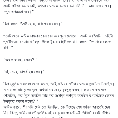
কেন। ডোমিনিয়ন স্টাটস্‌, অন্তত আজকের মতো। তা ছাড়া আমি তোমাকে নিয়ে
একটা পরীক্ষা করতে চাই, কখনো তোমাকে কাজের কথা বলি নি। আজ বলে দেখব।
নতুন অভিজ্ঞতা হবে।”
বিভা বললে, “তাই হোক, বাকি থাকে কেন।”
পকেট থেকে অভীক চামড়ার কেস বের করে খুলে দেখালে। একটা কবজিঘড়ি। ঘড়িটা
প্লাটিনমের, সোনার মণিবন্ধ, হীরের টুকরোর ছিট দেওয়া। বললে, “তোমাকে বেচতে
চাই।”
“অবাক করেছ, বেচবে? ”
“হাঁ, বেচব, আশ্চর্য হও কেন।”
বিভা মুহূর্তকাল স্তব্ধ থেকে বললে, “এই ঘড়ি যে মনীষা তোমাকে জন্মদিনে দিয়েছিল।
মনে হচ্ছে তার বুকের ব্যথা এখনো ওর মধ্যে ধুক্ধুক্ করছে। জান সে কত দুঃখ
পেয়েছিল, কত নিন্দে সয়েছিল আর কত দুঃসাধ্য অপব্যয় করেছিল উপহারটাকে তোমার
উপযুক্ত করবার জন্যে? ”
অভীক বললে, “এ ঘড়ি সেই তো দিয়েছিল, কে দিয়েছে শেষ পর্যন্ত জানতেই দেয়
নি। কিন্তু আমি তো পৌত্তলিক নই যে বুকের পকেটে এই জিনিসটার বেদী বাঁধিয়ে