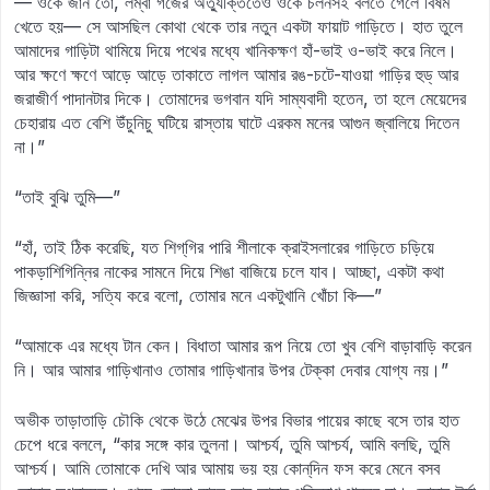
— ওকে জান তো, লম্বা গজের অত্যুক্তিতেও ওকে চলনসই বলতে গেলে বিষম
খেতে হয়— সে আসছিল কোথা থেকে তার নতুন একটা ফায়াট গাড়িতে। হাত তুলে
আমাদের গাড়িটা থামিয়ে দিয়ে পথের মধ্যে খানিকক্ষণ হাঁ-ভাই ও-ভাই করে নিলে।
আর ক্ষণে ক্ষণে আড়ে আড়ে তাকাতে লাগল আমার রঙ-চটে-যাওয়া গাড়ির হুড্‌ আর
জরাজীর্ণ পাদানটার দিকে। তোমাদের ভগবান যদি সাম্যবাদী হতেন, তা হলে মেয়েদের
চেহারায় এত বেশি উঁচুনিচু ঘটিয়ে রাস্তায় ঘাটে এরকম মনের আগুন জ্বালিয়ে দিতেন
না।”
“তাই বুঝি তুমি—”
“হাঁ, তাই ঠিক করেছি, যত শিগ্‌‌‌‌‌‍‍‍গির পারি শীলাকে ক্রাইসলারের গাড়িতে চড়িয়ে
পাকড়াশিগিন্নির নাকের সামনে দিয়ে শিঙা বাজিয়ে চলে যাব। আচ্ছা, একটা কথা
জিজ্ঞাসা করি, সত্যি করে বলো, তোমার মনে একটুখানি খোঁচা কি—”
“আমাকে এর মধ্যে টান কেন। বিধাতা আমার রূপ নিয়ে তো খুব বেশি বাড়াবাড়ি করেন
নি। আর আমার গাড়িখানাও তোমার গাড়িখানার উপর টেক্কা দেবার যোগ্য নয়।”
অভীক তাড়াতাড়ি চৌকি থেকে উঠে মেঝের উপর বিভার পায়ের কাছে বসে তার হাত
চেপে ধরে বললে, “কার সঙ্গে কার তুলনা। আশ্চর্য, তুমি আশ্চর্য, আমি বলছি, তুমি
আশ্চর্য। আমি তোমাকে দেখি আর আমায় ভয় হয় কোন্‌দিন ফস করে মেনে বসব