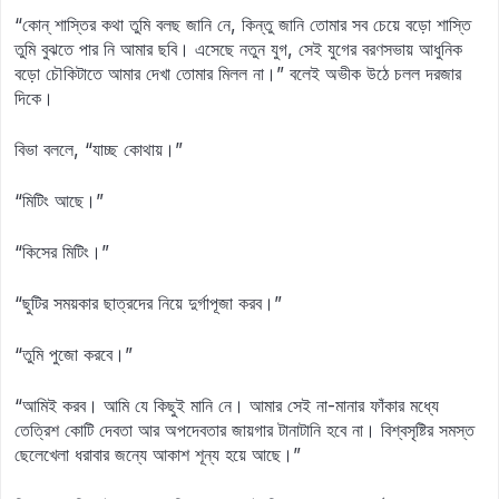
“কোন্‌ শাস্তির কথা তুমি বলছ জানি নে, কিন্তু জানি তোমার সব চেয়ে বড়ো শাস্তি
তুমি বুঝতে পার নি আমার ছবি। এসেছে নতুন যুগ, সেই যুগের বরণসভায় আধুনিক
বড়ো চৌকিটাতে আমার দেখা তোমার মিলল না।” বলেই অভীক উঠে চলল দরজার
দিকে।
বিভা বললে, “যাচ্ছ কোথায়।”
“মিটিং আছে।”
“কিসের মিটিং।”
“ছুটির সময়কার ছাত্রদের নিয়ে দুর্গাপূজা করব।”
“তুমি পুজো করবে।”
“আমিই করব। আমি যে কিছুই মানি নে। আমার সেই না-মানার ফাঁকার মধ্যে
তেত্রিশ কোটি দেবতা আর অপদেবতার জায়গার টানাটানি হবে না। বিশ্বসৃষ্টির সমস্ত
ছেলেখেলা ধরাবার জন্যে আকাশ শূন্য হয়ে আছে।”