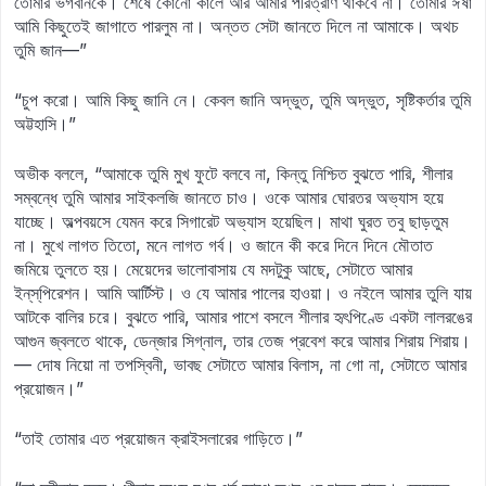
তোমার ভগবানকে। শেষে কোনো কালে আর আমার পরিত্রাণ থাকবে না। তোমার ঈর্ষা
আমি কিছুতেই জাগাতে পারলুম না। অন্তত সেটা জানতে দিলে না আমাকে। অথচ
তুমি জান—”
“চুপ করো। আমি কিছু জানি নে। কেবল জানি অদ্ভুত, তুমি অদ্ভুত, সৃষ্টিকর্তার তুমি
অট্টহাসি।”
অভীক বললে, “আমাকে তুমি মুখ ফুটে বলবে না, কিন্তু নিশ্চিত বুঝতে পারি, শীলার
সম্বন্ধে তুমি আমার সাইকলজি জানতে চাও। ওকে আমার ঘোরতর অভ্যাস হয়ে
যাচ্ছে। অল্পবয়সে যেমন করে সিগারেট অভ্যাস হয়েছিল। মাথা ঘুরত তবু ছাড়তুম
না। মুখে লাগত তিতো, মনে লাগত গর্ব। ও জানে কী করে দিনে দিনে মৌতাত
জমিয়ে তুলতে হয়। মেয়েদের ভালোবাসায় যে মদটুকু আছে, সেটাতে আমার
ইন্‌স্‌পিরেশন। আমি আর্টিস্ট। ও যে আমার পালের হাওয়া। ও নইলে আমার তুলি যায়
আটকে বালির চরে। বুঝতে পারি, আমার পাশে বসলে শীলার হৃৎপিণ্ডে একটা লালরঙের
আগুন জ্বলতে থাকে, ডেন্‌জার সিগ্‌নাল, তার তেজ প্রবেশ করে আমার শিরায় শিরায়।
— দোষ নিয়ো না তপস্বিনী, ভাবছ সেটাতে আমার বিলাস, না গো না, সেটাতে আমার
প্রয়োজন।”
“তাই তোমার এত প্রয়োজন ক্রাইসলারের গাড়িতে।”