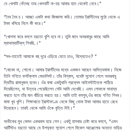
যে খেলাটা ফেঁদেছ তার খেলনাটি না-হয় আমার হাত থেকেই নেবে।”
“নৈব নৈব চ। আচ্ছা একটা কথা জিজ্ঞাসা করি। তোমার ট্রাস্টিদের মুঠো থেকে এ
টাকা খসিয়ে নিলে কী করে।”
“খোলসা করে বললে হয়তো খুশি হবে না। তুমি জান অমরবাবুর কাছে আমি
ম্যাথাম্যাটিক্‌স্‌ শিখছি.।”
“সব-তাতেই আমাকে বহু দূরে এড়িয়ে যেতে চাও, বিদ্যেতেও? ”
“বোকো না, শোনো। আমার ট্রাস্টীদের মধ্যে একজন আছেন আদিত্যমামা। নিজে
তিনি গণিতে ফর্স্টক্লাস মেডালিস্ট। তাঁর বিশ্বাস, যথেষ্ট সুযোগ পেলে অমরবাবু
দ্বিতীয় রামানুজম্‌ হবেন। ওঁর কষা একটুখানি প্রব্লেম আইনস্টাইনকে পাঠিয়ে
দিয়েছিলেন, যা উত্তর পেয়েছিলেন সেটা আমি দেখেছি। এমন লোককে সাহায্য
করতে হলে তাঁর মান বাঁচিয়ে করতে হয়। আমি তাই বললুম,ওঁর কাছে গণিত শিখব।
মামা খুব খুশি। শিক্ষাখাতে ট্রাস্টফাণ্ড থেকে কিছু থোক টাকা আমার হাতে রেখে
দিয়েছেন। তারই থেকে আমি ওঁকে বৃত্তি দিই।”
অভীকের মুখ কেমন একরকম হয়ে গেল। একটু হাসবার চেষ্টা করে বললে, “এমন
আর্টিস্টও হয়তো আছে যে উপযুক্ত সুযোগ পেলে মিকেল আঞ্জেলোর অন্তত দাড়ির