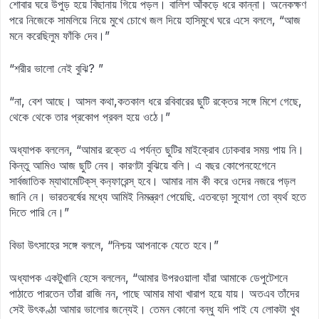
শোবার ঘরে উপুড় হয়ে বিছানায় গিয়ে পড়ল। বালিশ আঁকড়ে ধরে কান্না। অনেকক্ষণ
পরে নিজেকে সামলিয়ে নিয়ে মুখে চোখে জল দিয়ে হাসিমুখে ঘরে এসে বললে, “আজ
মনে করেছিলুম ফাঁকি দেব।”
“শরীর ভালো নেই বুঝি? ”
“না, বেশ আছে। আসল কথা,কতকাল ধরে রবিবারের ছুটি রক্তের সঙ্গে মিশে গেছে,
থেকে থেকে তার প্রকোপ প্রবল হয়ে ওঠে।”
অধ্যাপক বললেন, “আমার রক্তে এ পর্যন্ত ছুটির মাইক্রোব ঢোকবার সময় পায় নি।
কিন্তু আমিও আজ ছুটি নেব। কারণটা বুঝিয়ে বলি। এ বছর কোপেনহেগেনে
সার্বজাতিক ম্যাথামেটিক্‌স্‌ কন‍্ফারেন্স্‌ হবে। আমার নাম কী করে ওদের নজরে পড়ল
জানি নে। ভারতবর্ষের মধ্যে আমিই নিমন্ত্রণ পেয়েছি. এতবড়ো সুযোগ তো ব্যর্থ হতে
দিতে পারি নে।”
বিভা উৎসাহের সঙ্গে বললে, “নিশ্চয় আপনাকে যেতে হবে।”
অধ্যাপক একটুখানি হেসে বললেন, “আমার উপরওয়ালা যাঁরা আমাকে ডেপুটেশনে
পাঠাতে পারতেন তাঁরা রাজি নন, পাছে আমার মাথা খারাপ হয়ে যায়। অতএব তাঁদের
সেই উৎকণ্ঠা আমার ভালোর জন্যেই। তেমন কোনো বন্ধু যদি পাই যে লোকটা খুব