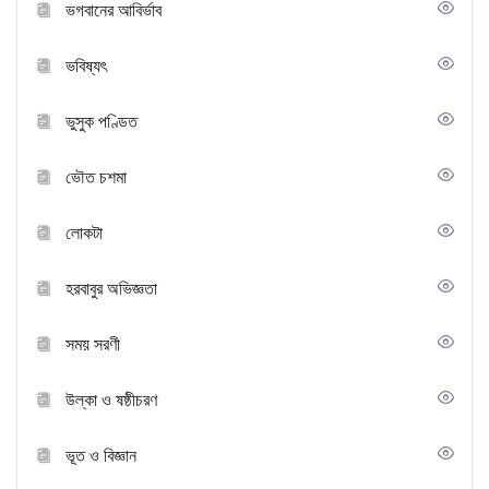
ভগবানের আবির্ভাব
ভবিষ্যৎ
ভুসুক পণ্ডিত
ভৌত চশমা
লোকটা
হরবাবুর অভিজ্ঞতা
সময় সরণী
উল্কা ও ষষ্ঠীচরণ
ভূত ও বিজ্ঞান