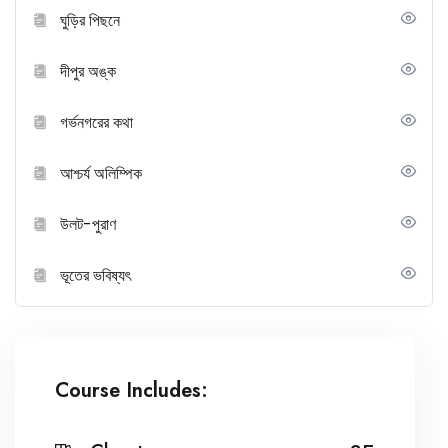
ঘুড়ির পিছনে
দীপুর অঙ্ক
গর্ভনগরের কথা
আশ্চর্য অলিম্পিক
উলট-পুরাণ
ভূতের ভবিষ্যৎ
Course Includes: