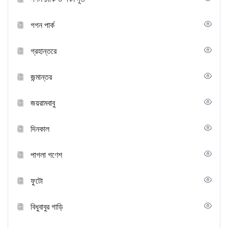
গগন পার্ক
গ্রহান্তরে
জন্মান্তর
জয়রামবাবু
দিনকাল
পাগলা গণেশ
ফুটো
বিধুবাবুর গাড়ি