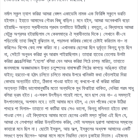
নর্মাল স্কুল ত্যাগ করিয়া আমরা বেঙ্গল একাডেমি নামক এক ফিরিঙ্গি স্কুলে ভরতি
হইলাম। ইহাতে আমাদের গৌরব কিছু বাড়িল। মনে হইল, আমরা অনেকখানি বড়ো
হইয়াছি– অন্তত স্বাধীনতার প্রথম তলাটাতে উঠিয়াছি। বস্তুত, এ বিদ্যালয়ে আমরা
যেটুকু অগ্রসর হইয়াছিলাম সে কেবলমাত্র ঐ স্বাধীনতার দিকে। সেখানে কী-যে
পড়িতেছি তাহা কিছুই বুঝিতাম না, পড়াশুনা করিবার কোনো চেষ্টাই করিতাম না– না
করিলেও বিশেষ কেহ লক্ষ করিত না। এখানকার ছেলেরা ছিল দুর্বৃত্ত কিন্তু ঘৃণ্য ছিল
না, সেইটে অনুভব করিয়া খুব আরাম পাইয়াছিলাম। তাহারা হাতের তেলোয় উলটা
করিয়া assলিখিয়া “হেলো’ বলিয়া যেন আদর করিয়া পিঠে চাপড় মারিত, তাহাতে
জনসমাজে অবজ্ঞাভাজন উক্ত চতুষ্পদের নামাক্ষরটি পিঠের কাপড়ে অঙ্কিত হইয়া
যাইত; হয়তো-বা হঠাৎ চলিতে চলিতে মাথার উপরে খানিকটা কথা থেঁতলাইয়া দিয়া
কোথায় অন্তর্হিত হইত, ঠিকানা পাওয়া যাইত না; কখনো-বা ধাঁ করিয়া মারিয়া
অত্যন্ত নিরীহ ভালোমানুষটির মতো অন্যদিকে মুখ ফিরাইয়া থাকিত, দেখিয়া পরম সাধু
বলিয়া ভ্রম হইত। এ-সকল উৎপীড়ন গায়েই লাগে, মনে ছাপ দেয় না– এ সমস্তই
উৎপাতমাত্র, অপমান নহে। তাই আমার মনে হইল, এ যেন পাঁকের থেকে উঠিয়া
পাথরে পা দিলাম– তাহাতে পা কাটিয়া যায় সেও ভালো, কিন্তু মলিনতা হইতে রক্ষা
পাওয়া গেল। এই বিদ্যালয়ে আমার মতো ছেলের একটা মস্ত সুবিধা এই ছিল যে,
আমরা যে লেখাপড়া করিয়া উন্নতিলাভ করিব, সেই অসম্ভব দুরাশা আমাদের সম্বন্ধে
কাহারো মনে ছিল না। ছোটো ইস্কুল, আয় অল্প, ইস্কুলের অধ্যক্ষ আমাদের একটি
সদ্‌গুণে মুগ্ধ ছিলেন– আমরা মাসে মাসে নিয়মিত বেতন চুকাইয়া দিতাম। এইজন্য