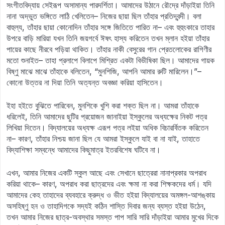
সংগীতবিদ্যায় সেইরূপ অসামান্য পারদর্শিতা। আমাদের উঠানে রৌদ্রে দাঁড়াইয়া তিনি
নানা অদ্ভুত ভঙ্গিতে লাঠি খেলিতেন– নিজের ছায়া ছিল তাঁহার প্রতিদ্বন্দী। বলা
বাহুল্য, তাঁহার ছায়া কোনোদিন তাঁহার সঙ্গে জিতিতে পারিত না– এবং হুহুংকারে তাহার
উপরে বাড়ি মারিয়া যখন তিনি জয়গর্বে ঈষৎ হাস্য করিতেন তখন ম্লান হইয়া তাঁহার
পায়ের কাছে নীরবে পড়িয়া থাকিত। তাঁহার নাকী বেসুরের গান প্রেতলোকের রাগিণীর
মতো শুনাইত– তাহা প্রলাপে বিলাপে মিশ্রিত একটা বিভীষিকা ছিল। আমাদের গায়ক
বিষ্ণু মাঝে মাঝে তাঁহাকে বলিতেন, “মুনশিজি, আপনি আমার রুটি মারিলেন।”–
কোনো উত্তর না দিয়া তিনি অত্যন্ত অবজ্ঞা করিয়া হাসিতেন।
ইহা হইতে বুঝিতে পারিবেন, মুনশিকে খুশি করা শক্ত ছিল না। আমরা তাঁহাকে
ধরিলেই, তিনি আমাদের ছুটির প্রয়োজন জানাইয়া ইস্কুলের অধ্যক্ষের নিকট পত্র
লিখিয়া দিতেন। বিদ্যালয়ের অধ্যক্ষ এরূপ পত্র লইয়া অধিক বিচারর্বিতক করিতেন
না– কারণ, তাঁহার নিশ্চয় জানা ছিল যে আমরা ইস্কুলে যাই বা না যাই, তাহাতে
বিদ্যাশিক্ষা সম্বন্ধে আমাদের কিছুমাত্র ইতরবিশেষ ঘটিবে না।
এখন, আমার নিজের একটি স্কুল আছে এবং সেখানে ছাত্রেরা নানাপ্রকার অপরাধ
করিয়া থাকে– কারণ, অপরাধ করা ছাত্রদের এবং ক্ষমা না করা শিক্ষকদের ধর্ম। যদি
আমাদের কেহ তাহাদের ব্যবহারে ক্রুদ্ধ ও ভীত হইয়া বিদ্যালয়ের অমঙ্গল-আশঙ্কায়
অসহিষ্ণু হন ও তাহাদিগকে সদ্যই কঠিন শাস্তি দিবার জন্য ব্যস্ত হইয়া উঠেন,
তখন আমার নিজের ছাত্র-অবস্থার সমস্ত পাপ সারি সারি দাঁড়াইয়া আমার মুখের দিকে