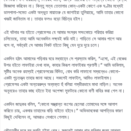
জিজ্ঞাসা করিবেন না। কিন্তু সত্য তেতালার কোন্‌-একটা কোণে এক ঘণ্টার মধ্যেই
ডালপালা-সমেত একটা অদ্ভুত মায়াতরু যে জাগাইয়া তুলিয়াছে, আমি তাহার কোনো
খবরই জানিতাম না। তাহার ফলও বড়ো বিচিত্র হইল।
এই ঘটনার পর হইতে প্রোফেসর যে আমার সংস্রব সসংকোচে পরিহার করিয়া
চলিতেছে, তাহা আমি অনেকদিন লক্ষ্যই করি নাই। গাড়িতে সে আমার পাশে আর
বসে না, সর্বত্রই সে আমার নিকট হইতে কিছু যেন দূরে দূরে চলে।
একদিন হঠাৎ আমাদের পড়িবার ঘরে মধ্যাহ্নে সে প্রস্তাব করিল, “এসো, এই বেঞ্চের
উপর হইতে লাফাইয়া দেখা যাক, কাহার কিরূপ লাফাইবার প্রণালী।” আমি ভাবিলাম,
সৃষ্টির অনেক রহস্যই প্রোফেসরের বিদিত, বোধ করি লাফানো সম্বন্ধেও কোনো-
একটা গূঢ়তত্ত্ব তাহার জানা আছে। সকলেই লাফাইল, আমিও লাফাইলাম।
প্রোফেসর একটা অন্তররুদ্ধ অব্যক্ত হুঁ বলিয়া গম্ভীরভাবে মাথা নাড়িল। অনেক
অনুনয়েও তাহার কাছ হইতে ইহা অপেক্ষা স্ফুটতর কোনো বাণী বাহির করা গেল না।
একদিন জাদুকর বলিল, “কোনো সম্ভ্রান্ত বংশের ছেলেরা তোমাদের সঙ্গে আলাপ
করিতে চায়, একবার তাহাদের বাড়ি যাইতে হইবে।” অভিভাবকেরা আপত্তির কারণ
কিছুই দেখিলেন না, আমরাও সেখানে গেলাম।
কৌতূহলীর দলে ঘর ভরতি হইয়া গেল। সকলেই আমার গান শুনিবার জন্য আগ্রহ