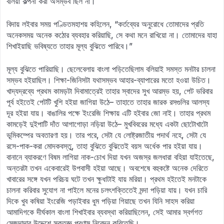
বলিয়া কল্পনা করা অসম্ভব ছিল না।
বিদায় লইবার সময় পণ্ডিতমহাশয় কহিলেন, “কর্তব্যের অনুরোধে তোমাদের প্রতি
অনেকসময় অনেক কঠোর ব্যবহার করিয়াছি, সে কথা মনে রাখিয়ো না। তোমাদের যাহা
শিখাইয়াছি ভবিষ্যতে তাহার মূল্য বুঝিতে পারিবে।”
মূল্য বুঝিতে পারিয়াছি। ছেলেবেলায় বাংলা পড়িতেছিলাম বলিয়াই সমস্ত মনটার চালনা
সম্ভব হইয়াছিল। শিক্ষা-জিনিসটা যথাসম্ভব আহার-ব্যাপারের মতো হওয়া উচিত।
খাদ্যদ্রব্যে প্রথম কামড়টা দিবামাত্রেই তাহার স্বাদের সুখ আরম্ভ হয়, পেট ভরিবার
পূর্ব হইতেই পেটটি খুশি হইয়া জাগিয়া উঠে– তাহাতে তাহার জারক রসগুলির আলস্য
দূর হইয়া যায়। বাঙালির পক্ষে ইংরেজি শিক্ষায় এটি হইবার জো নাই। তাহার প্রথম
কামড়েই দুইপাটি দাঁত আগাগোড়া নড়িয়া উঠে– মুখবিবরের মধ্যে একটা ছোটোখাটো
ভূমিকম্পের অবতারণা হয়। তার পরে, সেটা যে লোষ্ট্রজাতীয় পদার্থ নহে, সেটা যে
রসে-পাক-করা মোদকবস্তু, তাহা বুঝিতে বুঝিতেই বয়স অর্ধেক পার হইয়া যায়।
বানানে ব্যাকরণে বিষম লাগিয়া নাক-চোখ দিয়া যখন অজস্র জলধারা বহিয়া যাইতেছে,
অন্তরটা তখন একেবারেই উপবাসী হইয়া আছে। অবশেষে বহুকষ্টে অনেক দেরিতে
খাবারের সঙ্গে যখন পরিচয় ঘটে তখন ক্ষুধাটাই যায় মরিয়া। প্রথম হইতেই মনটাকে
চালনা করিবার সুযোগ না পাইলে মনের চলৎশক্তিতেই মন্দা পড়িয়া যায়। যখন চারি
দিকে খুব কষিয়া ইংরেজি পড়াইবার ধুম পড়িয়া গিয়াছে তখন যিনি সাহস করিয়া
আমাদিগকে দীর্ঘকাল বাংলা শিখাইবার ব্যবস্থা করিয়াছিলেন, সেই আমার স্বর্গগত
সেজদাদার উদ্দেশে সকৃতজ্ঞ প্রণাম নিবেদন করিতেছি।