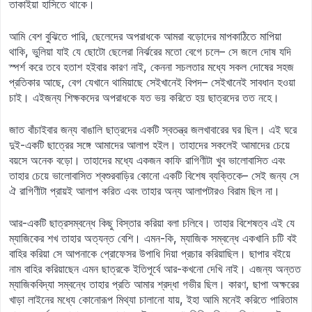
তাকাইয়া হাসিতে থাকে।
আমি বেশ বুঝিতে পারি, ছেলেদের অপরাধকে আমরা বড়োদের মাপকাঠিতে মাপিয়া
থাকি, ভুলিয়া যাই যে ছোটো ছেলেরা নির্ঝরের মতো বেগে চলে– সে জলে দোষ যদি
স্পর্শ করে তবে হতাশ হইবার কারণ নাই, কেননা সচলতার মধ্যে সকল দোষের সহজ
প্রতিকার আছে, বেগ যেখানে থামিয়াছে সেইখানেই বিপদ– সেইখানেই সাবধান হওয়া
চাই। এইজন্য শিক্ষকদের অপরাধকে যত ভয় করিতে হয় ছাত্রদের তত নহে।
জাত বাঁচাইবার জন্য বাঙালি ছাত্রদের একটি স্বতন্ত্র জলখাবারের ঘর ছিল। এই ঘরে
দুই-একটি ছাত্রের সঙ্গে আমাদের আলাপ হইল। তাহাদের সকলেই আমাদের চেয়ে
বয়সে অনেক বড়ো। তাহাদের মধ্যে একজন কাফি রাগিণীটা খুব ভালোবাসিত এবং
তাহার চেয়ে ভালোবাসিত শ্বশুরবাড়ির কোনো একটি বিশেষ ব্যক্তিকে– সেই জন্য সে
ঐ রাগিণীটা প্রায়ই আলাপ করিত এবং তাহার অন্য আলাপটারও বিরাম ছিল না।
আর-একটি ছাত্রসম্বন্ধে কিছু বিস্তার করিয়া বলা চলিবে। তাহার বিশেষত্ব এই যে
ম্যাজিকের শখ তাহার অত্যন্ত বেশি। এমন-কি, ম্যাজিক সম্বন্ধে একখানি চটি বই
বাহির করিয়া সে আপনাকে প্রোফেসর উপাধি দিয়া প্রচার করিয়াছিল। ছাপার বইয়ে
নাম বাহির করিয়াছেন এমন ছাত্রকে ইতিপূর্বে আর-কখনো দেখি নাই। এজন্য অন্তত
ম্যাজিকবিদ্যা সম্বন্ধে তাহার প্রতি আমার শ্রদ্ধা গভীর ছিল। কারণ, ছাপা অক্ষরের
খাড়া লাইনের মধ্যে কোনোরূপ মিথ্যা চালানো যায়, ইহা আমি মনেই করিতে পারিতাম