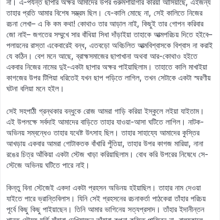
না। এ-পর্যন্ত ছাপার অক্ষর আমাদের উপর গুরুমশায়গিরি করিয়া আসিয়াছে, এইজন্য
তাহার প্রতি আমার বিশেষ সম্ভ্রম ছিল। যে-কালি মোছে না, সেই কালিতে নিজের
রচনা লেখা– এ কি কম কথা! কোথাও তার আড়াল নাই, কিছুই তার গোপন করিবার
জো নাই– জগতের সম্মুখে সার বাঁধিয়া সিধা দাঁড়াইয়া তাহাকে আত্মপরিচয় দিতে হইবে–
পলায়নের রাস্তা একেবারেই বন্ধ, এতবড়ো অবিচলিত আত্মবিশ্বাসকে বিশ্বাস না করাই
যে কঠিন। বেশ মনে আছে, ব্রাহ্মসমাজের ছাপাখানা অথবা আর-কোথাও হইতে
একবার নিজের নামের দুই-একটা ছাপার অক্ষর পাইয়াছিলাম। তাহাতে কালি মাখাইয়া
কাগজের উপর টিপিয়া ধরিতেই যখন ছাপ পড়িতে লাগিল, তখন সেটাকে একটা স্মরণীয়
ঘটনা বলিয়া মনে হইল।
সেই সহপাঠী গ্রন্থকার বন্ধুকে রোজ আমরা গাড়ি করিয়া ইস্কুলে লইয়া যাইতাম।
এই উপলক্ষে সর্বদাই আমাদের বাড়িতে তাহার যাওয়া-আসা ঘটিতে লাগিল। নাটক-
অভিনয় সম্বন্ধেও তাহার যথেষ্ট উৎসাহ ছিল। তাহার সাহায্যে আমাদের কুস্তির
আখড়ায় একবার আমরা গোটাকতক বাঁখারি পুঁতিয়া, তাহার উপর কাগজ মারিয়া, নানা
রঙের চিত্র আঁকিয়া একটা স্টেজ খাড়া করিয়াছিলাম। বোধ করি উপরের নিষেধে সে-
স্টেজে অভিনয় ঘটিতে পারে নাই।
কিন্তু বিনা স্টেজেই একদা একটা প্রহসন অভিনয় হইয়াছিল। তাহার নাম দেওয়া
যাইতে পারে ভ্রান্তিবিলাস। যিনি সেই প্রহসনের রচনাকর্তা পাঠকেরা তাঁহার পরিচয়
পূর্বে কিছু কিছু পাইয়াছেন। তিনি আমার ভাগিনেয় সত্যপ্রসাদ। তাঁহার ইদানীন্তন