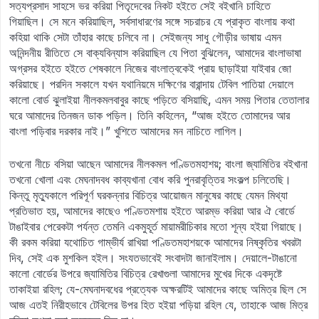
সত্যপ্রসাদ সাহসে ভর করিয়া পিতৃদেবের নিকট হইতে সেই বইখানি চাহিতে
গিয়াছিল। সে মনে করিয়াছিল, সর্বসাধারণের সঙ্গে সচরাচর যে প্রাকৃত বাংলায় কথা
কহিয়া থাকি সেটা তাঁহার কাছে চলিবে না। সেইজন্য সাধু গৌড়ীর ভাষায় এমন
অনিন্দনীয় রীতিতে সে বাক্যবিন্যাস করিয়াছিল যে পিতা বুঝিলেন, আমাদের বাংলাভাষা
অগ্রসর হইতে হইতে শেষকালে নিজের বাংলাত্বকেই প্রায় ছাড়াইয়া যাইবার জো
করিয়াছে। পরদিন সকালে যখন যথানিয়মে দক্ষিণের বারান্দায় টেবিল পাতিয়া দেয়ালে
কালো বোর্ড ঝুলাইয়া নীলকমলবাবুর কাছে পড়িতে বসিয়াছি, এমন সময় পিতার তেতালার
ঘরে আমাদের তিনজন ডাক পড়িল। তিনি কহিলেন, “আজ হইতে তোমাদের আর
বাংলা পড়িবার দরকার নাই।” খুশিতে আমাদের মন নাচিতে লাগিল।
তখনো নীচে বসিয়া আছেন আমাদের নীলকমল পণ্ডিতমহাশয়; বাংলা জ্যামিতির বইখানা
তখনো খোলা এবং মেঘনাদবধ কাব্যখানা বোধ করি পুনরাবৃত্তির সংকল্প চলিতেছি।
কিন্তু মৃত্যুকালে পরিপূর্ণ ঘরকন্নার বিচিত্র আয়োজন মানুষের কাছে যেমন মিথ্যা
প্রতিভাত হয়, আমাদের কাছেও পণ্ডিতমশায় হইতে আরম্ভ করিয়া আর ঐ বোর্ডে
টাঙাইবার পেরেকটা পর্যন্ত তেমনি একমুহূর্ত মায়ামরীচিকার মতো শূন্য হইয়া গিয়াছে।
কী রকম করিয়া যথোচিত গাম্ভীর্য রাখিয়া পণ্ডিতমহাশয়কে আমাদের নিষ্কৃতির খবরটা
দিব, সেই এক মুশকিল হইল। সংযতভাবেই সংবাদটা জানাইলাম। দেয়ালে-টাঙানো
কালো বোর্ডের উপরে জ্যামিতির বিচিত্র রেখাগুলা আমাদের মুখের দিকে একদৃষ্টে
তাকাইয়া রহিল; যে-মেঘনাদবধের প্রত্যেক অক্ষরটিই আমাদের কাছে অমিত্র ছিল সে
আজ এতই নিরীহভাবে টেবিলের উপর হিত হইয়া পড়িয়া রহিল যে, তাহাকে আজ মিত্র