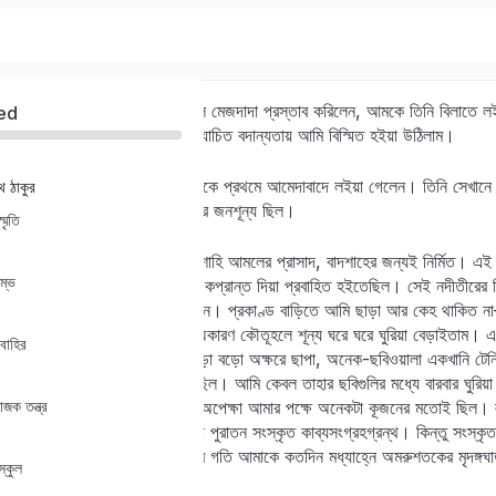
ভারতী যখন দ্বিতীয় বৎসরে পড়িল মেজদাদা প্রস্তাব করিলেন, আমকে তিনি বিলাতে 
ed
ভাগ্যবিধাতার এই আর-একটি অযাচিত বদান্যতায় আমি বিস্মিত হইয়া উঠিলাম।
বিলাতযাত্রার পূর্বে মেজদাদা আমাকে প্রথমে আমেদাবাদে লইয়া গেলেন। তিনি সেখ
াথ ঠাকুর
Sign in
Sign up
ইংলণ্ডে– সুতরাং বাড়ি একপ্রকার জনশূন্য ছিল।
মৃতি
শাহিবাগে জজের বাসা। ইহা বাদশাহি আমলের প্রাসাদ, বাদশাহের জন্যই নির্মিত। এই প্রা
Sign in
রম্ভ
সাবরমতী নদী তাহার বালুশয্যার একপ্রান্ত দিয়া প্রবাহিত হইতেছিল। সেই নদীতীরের 
মেজদাদা আদালতে চলিয়া যাইতেন। প্রকাণ্ড বাড়িতে আমি ছাড়া আর কেহ থাকিত না– শ
Don’t have an account?
Sign up
যাইত। তখন আমি যেন একটা অকারণ কৌতূহলে শূন্য ঘরে ঘরে ঘুরিয়া বেড়াইতাম। এ
বাহির
সাজানো ছিল। তাহার মধ্যে, বড়ো বড়ো অক্ষরে ছাপা, অনেক-ছবিওয়ালা একখানি টেনিস
এই রাজপ্রাসাদেরই মতো নীরব ছিল। আমি কেবল তাহার ছবিগুলির মধ্যে বারবার ঘুরিয়া 
াজক তন্ত্র
তাহা নহে– কিন্তু তাহা বাক্যের অপেক্ষা আমার পক্ষে অনেকটা কূজনের মতোই ছিল। ল
কর্তৃক সংকলিত শ্রীরামপুরের ছাপা পুরাতন সংস্কৃত কাব্যসংগ্রহগ্রন্থ। কিন্তু সংস্ক
সংস্কৃত বাক্যের ধ্বনি এবং ছন্দের গতি আমাকে কতদিন মধ্যাহ্নে অমরুশতকের মৃদঙ্গঘ
স্কুল