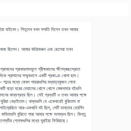
লইয়া যাইবেন। পিতৃদেব যখন সম্মতি দিলেন তখন আমার
ানে জজ ছিলেন। আমার বউঠাকরুন এবং ছেলেরা তখন
সাদের প্রাকারপাদমূলে গ্রীষ্মকালের ক্ষীণস্বচ্ছস্রোতা
দিকে প্রাসাদের সম্মুখভাগে একটি প্রকাণ্ড খোলা ছাদ।
ব্দের মধ্যে কেবল পায়রাগুলির মধ্যাহ্নকূজন শোনা
কটি বড়ো ঘরের দেয়ালের খোপে খোপে মেজদাদার বইগুলি
নের কাব্যগ্রন্থ ছিল। সেই গ্রন্থটি ও তখন আমার পক্ষে
ঘুরিয়া বেড়াইতাম। বাক্যগুলি যে একেবারেই বুঝিতাম না
াইব্রেরিতে আর-একখানি বই ছিল, সেটি ডাক্তার হেবর্লিন
ৃত কবিতাগুলি বুঝিতে পারা আমার পক্ষে অসম্ভব ছিল। কিন্তু
াতগম্ভীর শ্লোকগুলির মধ্যে ঘুরাইয়া ফিরিয়াছে।