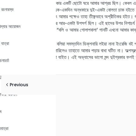
এ শাহিবাগ-প্রাসাদের চূড়ার উপরকার একটি ছোটো ঘরে আমার আশ্রয় ছিল। কেবল 
 রচনারম্ভ
আমি সেই নির্জন ঘরে শুইতাম– এক-একদিন অন্ধকারে দুই-একটা বোলতা চাক হইতে
তখন তাহারাও প্রীত হইত না এবং আমার পক্ষেও তাহা তীক্ষ্ণভাবে অপ্রীতিকর হইত। শু
Lost your password?
একলা ঘুরিয়া ঘুরিয়া বেড়ানো আমার আর-একটা উপসর্গ ছিল। এই ছাদের উপর নিশাচর্য 
Remember me
বিদ্যার আয়োজন
রচনা করিয়াছিলাম। তাহার মধ্যে “বলি ও আমার গোলাপবালা’ গানটি এখনো আমার কাব্
 যাত্রা
ইংরাজিতে নিতান্তই কাঁচা ছিলাম বলিয়া সমস্তদিন ডিক্‌শনারি লইয়া নানা ইংরেজি 
অভ্যাস ছিল, সম্পূর্ণ বুঝিতে না পারিলেও তাহাতে আমার পড়ার বাধা ঘটিত না। অল্পস্ব
করিয়া আমার বেশ-একরকম চলিয়া যাইত। এই অভ্যাসের ভালো মন্দ দুইপ্রকার ফল
নাচর্চা
ঠবাবু
Previous
িক্ষার অবসান
ব
যাত্রা