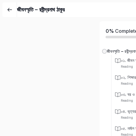
জীবনস্মৃতি – রবীন্দ্রনাথ ঠাকুর
0%
Complet
জীবনস্মৃতি – রবীন্দ্রন
০১. জীবন স্
Reading
০২. শিক্ষা
Reading
০৩. ঘর ও 
Reading
০৪. ভৃত্যর
Reading
০৫. নর্মাল 
Reading