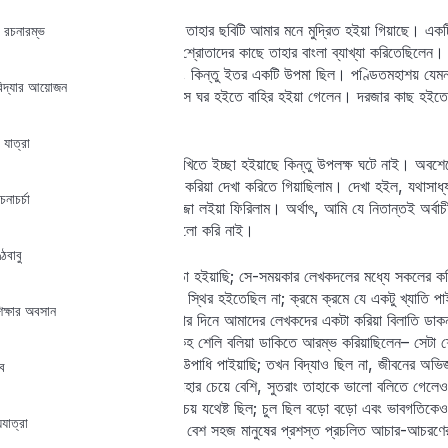
এখানে একটি ছোটো ঘটনা ঘটিল, তাহার ছবিটি আমার মনে মুদ্রিত হইয়া গিয়াছে। একটি 
 রচনারম্ভ
কয়েকটি স্বরচিত শ্লোক পড়িয়া শ্রোতাদের কাছে তাহার বাংলা ব্যাখ্যা করিতেছিলেন। ব
Lost your password?
কবিতার একস্থলে, অশ্লীল নহে, কিন্তু ইতর একটি উপমা ছিল। পণ্ডিতমহাশয় যেমন স
Remember me
বিদ্যার আয়োজন
হাত দিয়া মুখ চাপিয়া তাড়াতাড়ি সে ঘর হইতে বাহির হইয়া গেলেন। দরজার কাছ হইতে
দেখিতে পাইতেছি।
 যাত্রা
তাহার পরে অনেকবার তাঁহাকে দেখিতে ইচ্ছা হইয়াছে কিন্তু উপলক্ষ ঘটে নাই। অবশেষে
তখন সেখানে তাঁহার বাসায় সাহস করিয়া দেখা করিতে গিয়াছিলাম। দেখা হইল, যথাসাধ্য
নাচর্চা
সময়ে মনের মধ্যে যেন একটা লজ্জা লইয়া ফিরিলাম। অর্থাৎ, আমি যে নিতান্তই অর্বা
আহ্বানে তাঁহার কাছে আসিয়া ভালো করি নাই।
ঠবাবু
তাহার পরে বয়সে আরো কিছু বড়ো হইয়াছি; সে-সময়কার লেখকদলের মধ্যে সকলের কনি
ও কোন্‌খানে পড়িবে তাহা ঠিকমত স্থির হইতেছিল না; ক্রমে ক্রমে যে একটু খ্যাতি পা
িক্ষার অবসান
অবজ্ঞা জড়িত হইয়া ছিল; তখনকার দিনে আমাদের লেখকদের একটা করিয়া বিলাতি ডাকনা
আর-কিছু; আমাকে তখন কেহ কেহ শেলি বলিয়া ডাকিতে আরম্ভ করিয়াছিলেন– সেটা শে
তখন আমি কলভাষার কবি বলিয়া উপাধি পাইয়াছি; তখন বিদ্যাও ছিল না, জীবনের অভিজ্ঞ
ব
বস্তু যেটুকু ছিল ভাবুকতা ছিল তাহার চেয়ে বেশি, সুতরাং তাহাকে ভালো বলিতে গেল
ব্যবহারেও সেই অর্ধস্ফুটতার পরিচয় যথেষ্ট ছিল; চুল ছিল বড়ো বড়ো এবং ভাবগতিকে
যাত্রা
অত্যন্তই খাপছাড়া হইয়াছিলাম, বেশ সহজ মানুষের প্রশস্ত প্রচলিত আচার-আচরণের 