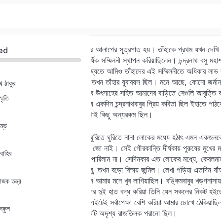
এই সময়ে বঙ্কিমবাবুর সঙ্গে আমার আলাপের সূত্রপাত হয়। তাঁহাকে প্রথম যখন দেখ
ed
পুরাতন ছাত্রেরা মিলিয়া একটি বার্ষিক সম্মিলনী স্থাপন করিয়াছিলেন। চন্দ্রনাথ বস
করিয়াছিলেন কোনো-এক দূর ভবিষ্যতে আমিও তাঁহাদের এই সম্মিলনীতে অধিকার লাভ
কবিতা পড়িবার ভার দিয়াছিলেন। তখন তাঁহার যুবাবয়স ছিল। মনে আছে, কোনো জর্মান যো
াথ ঠাকুর
Sign in
Sign up
পড়িবেন, এইরূপ সংকল্প করিয়া খুব উৎসাহের সহিত আমাদের বাড়িতে সেগুলি আবৃত্তি করিয়
মৃতি
প্রতি তাঁহার প্রেমোচ্ছ্বাসগীতি যে একদিন চন্দ্রনাথবাবুর প্রিয় কবিতা ছিল ইহাতে পাঠ
ছিলেন তাহা নহে, তখনকার সময়টাই কিছু অন্যরকম ছিল।
Sign in
রম্ভ
সেই সম্মিলনসভার ভিড়ের মধ্যে ঘুরিতে ঘুরিতে নানা লোকের মধ্যে হঠাৎ এমন একজনকে
Don’t have an account?
Sign up
পাঁচজনের সঙ্গে মিশাইয়া ফেলিবার জো নাই। সেই গৌরকান্তি দীর্ঘকায় পুরুষের মুখের
বাহির
জানিবার কৌতূহল সংবরণ করিতে পারিলাম না। সেদিনকার এত লোকের মধ্যে, কেবলমাত্
উত্তরে শুনিলাম তিনিই বঙ্কিমবাবু, তখন বড়ো বিস্ময় জন্মিল। লেখা পড়িয়া এতদিন যাঁহ
এমন পরিচয় আছে সে কথা সেদিন আমার মনে খুব লাগিয়াছিল। বঙ্কিমবাবুর খড়গনাসায়, তাহা
াজক তন্ত্র
প্রবলতার লক্ষণ ছিল। বক্ষের উপর দুই হাত বদ্ধ করিয়া তিনি যেন সকলের নিকট হইতে
কিছুমাত্র গা-ঘেঁষাঘেষি ছিল না, এইটেই সর্বাপেক্ষা বেশি করিয়া আমার চোখে ঠেকিয়াছ
স্কুল
তাহা নহে, তাঁহার ললাটে যেন একটি অদৃশ্য রাজতিলক পরানো ছিল।