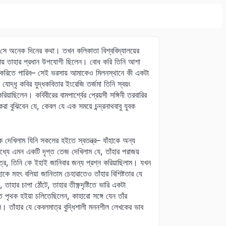
ি সে অনেক দিনের কথা। তখন কলিকাতা বিশ্ববিদ্যালয়ের
ু মহাশয় তাহার প্রধান উপযোগী ছিলেন। বোধ করি তিনি আশা
 করিতে পারিব– সেই ভরসায় আমাকেও মিলনস্থানে কী একটা
দ্ধৃ কবির যুদ্ধকবিতার ইংরেজি তর্জমা তিনি স্বয়ং
াছিলেন। কবিবীরের বামপার্শ্বের প্রেয়সী সঙ্গিনী তরবারির
কেরা বুঝিবেন যে, কেবল যে এক সময়ে চন্দ্রনাথবাবু যুবক
 দেখিলাম যিনি সকলের হইতে স্বতন্ত্র– যাঁহাকে অন্য
 মধ্যে এমন একটি দৃপ্ত তেজ দেখিলাম যে, তাঁহার পরাজয়
র, তিনি কে ইহাই জানিবার জন্য প্রশ্ন করিয়াছিলাম। যখন
াকে মহৎ বলিয়া জানিতাম চেহারাতেও তাঁহার বিশিষ্টতার যে
র চাপা ঠোঁটে, তাহার তীক্ষ্ণদৃষ্টিতে ভারি একটা
 পৃথক হইয়া চলিতেছিলেন, কাহারো সঙ্গে যেন তাঁর
িল। তাঁহার যে কেবলমাত্র বুদ্ধিশালী মননশীল লেখকের ভাব