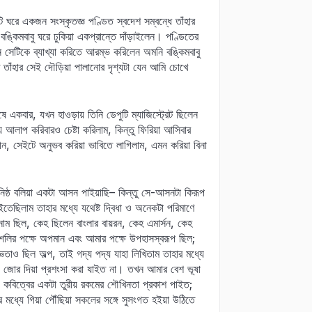
ঘরে একজন সংস্কৃতজ্ঞ পণ্ডিত স্বদেশ সম্বন্ধে তাঁহার
ঙ্কিমবাবু ঘরে ঢুকিয়া একপ্রান্তে দাঁড়াইলেন। পণ্ডিতের
েটিকে ব্যাখ্যা করিতে আরম্ভ করিলেন অমনি বঙ্কিমবাবু
 তাঁহার সেই দৌড়িয়া পালানোর দৃশ্যটা যেন আমি চোখে
 একবার, যখন হাওড়ায় তিনি ডেপুটি ম্যাজিস্ট্রেট ছিলেন
 আলাপ করিবারও চেষ্টা করিলাম, কিন্তু ফিরিয়া আসিবার
চীন, সেইটে অনুভব করিয়া ভাবিতে লাগিলাম, এমন করিয়া বিনা
ষ্ঠ বলিয়া একটা আসন পাইয়াছি– কিন্তু সে-আসনটা কিরূপ
ইতেছিলাম তাহার মধ্যে যথেষ্ট দ্বিধা ও অনেকটা পরিমাণে
ম ছিল, কেহ ছিলেন বাংলার বায়রন, কেহ এমার্সন, কেহ
লির পক্ষে অপমান এবং আমার পক্ষে উপহাসস্বরূপ ছিল;
তাও ছিল অল্প, তাই গদ্য পদ্য যাহা লিখিতাম তাহার মধ্যে
েও জোর দিয়া প্রশংসা করা যাইত না। তখন আমার বেশ ভূষা
ও কবিত্বের একটা তুরীয় রকমের শৌখিনতা প্রকাশ পাইত;
মধ্যে গিয়া পৌঁছিয়া সকলের সঙ্গে সুসংগত হইয়া উঠিতে