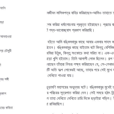
পারি নাই।
বর্তন
এই সময় অক্ষয় সরকার মহাশয় নবজীবন মাসিকপত্র বাহির করিয়াছেন–আমিও তাহাতে দ
পড়া
বঙ্কিমবাবু তখন বঙ্গদর্শনের পালা শেষ করিয়া ধর্মালোচনায় প্রবৃত্ত হইয়াছেন। প্
বৈষ্ণব-পদ অবলম্বন করিয়া একটি গদ্য-ভাবোচ্ছ্বাস প্রকাশ করিয়াছি।
র আবহাওয়া
এই সময়ে কিংবা ইহারই কিছু পূর্ব হইতে আমি বঙ্কিমবাবুর কাছে আবার একবার সাহস 
ভবানীচরণ দত্তর স্ট্রীটে বাস করিতেন। বঙ্কিমবাবুর কাছে যাইতাম বটে কিন্তু বেশিক
্দ্র চৌধুরী
বয়স নহে। ইচ্ছা করিত আলাপ জমিয়া উঠুক, কিন্তু সংকোচে কথা সরিত না। এক-একদিন
গড়াইতেছেন। তাঁহাকে দেখিলে বড়ো খুশি হইতাম। তিনি আলাপী লোক ছিলেন। গল্প করায় 
হইত। যাঁহারা তাঁহার প্রবন্ধ পড়িয়াছেন তাঁহারা নিশ্চয় লক্ষ্য করিয়াছেন যে, সে-লে
া
আসর জমাইয়া যাওয়া; এই ক্ষমতাটি অতি অল্প লোকেরই আছে, তাহার পরে সেই মুখে বল
করিবার শক্তি আরো কম লোকের দেখিতে পাওয়া যায়।
ের সঙ্গী
এই সময়ে কলিকাতায় শশধর তর্কচূড়ামণি মহাশয়ের অভুদ্যয় ঘটে। বঙ্কিমবাবুর মুখেই 
বঙ্কিমবাবুই সাধারণের কাছে তাঁহার পরিচয়র সূত্রপাত করিয়া দেন। সেই সময়ে হঠাৎ হিন্দুধ
্রকাশ
করিবার যে অদ্ভুত চেষ্টা করিয়াছিল তাহা দেখিতে দেখিতে চারি দিকে ছড়াইয়া পড়িল। 
আন্দোলনের ভূমিকা প্রস্তু্‌ত করিয়া রাখিয়াছিল।
ংহের কবিতা