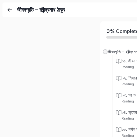
জীবনস্মৃতি – রবীন্দ্রনাথ ঠাকুর
0%
Complet
জীবনস্মৃতি – রবীন্দ্রন
০১. জীবন স্
Reading
০২. শিক্ষা
Reading
০৩. ঘর ও 
Reading
০৪. ভৃত্যর
Reading
০৫. নর্মাল 
Reading