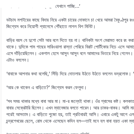
‘বছরে দুটি ত! সাক্সেসের গ্যারান্টি যেখানে পাচ্ছি…’
ভটচায মশাইয়ের কাছে বিদায় নিয়ে একটা চায়ের দোকানে চা খেয়ে আমরা বৈকুণ্ঠপুর রওন
জিগ্যেস করে নিয়োগী প্যালেসে পৌঁছাতে লাগল বিশ মিনিট।
বাড়ির বয়স যে দুশো সেটা আর বলে দিতে হয় না। খানিকটা অংশ মেরামত করে রং কর
থাকে। দুদিকে পাম গাছের সারিওয়ালা রাস্তা পেরিয়ে বিরাট পোর্টিকোর নিচে এসে আমা
এসে দাঁড়িয়েছিলেন। একগাল হেসে আসুন আসুন বলে আমাদের ভিতরে নিয়ে গেলেন। আম
এটাও বললেন।
‘বাবাকে আপনার কথা বলেছি,’ সিঁড়ি দিয়ে দোতলায় উঠতে উঠতে বললেন ভদ্রলোক। 
‘আর কে থাকেন এ বাড়িতে?’ জিগ্যেস করল ফেলুদা।
‘সব সময় থাকার মধ্যে বাবা আর মা। মা-র জন্যেই থাকা। ওঁর শ্বাসের কষ্ট। কলকাত
বাবার সেক্রেটারি ছিলেন। এখন ম্যানেজার বলতে পারেন। আর চাকর-বাকর। আমি মা
পরেই আসতাম। এ বাড়িতে পুজো হয়, তাই প্রতিবারই আসি। এবারে একটু আগে এল
চন্দ্রশেখরের ছেলে, রোম থেকে এসেছেন কদিন হল—তাই মনে হল বাবা হয়ত একা ম্