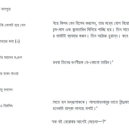
 নাগপুরে
“হুঁ। দাঁড়ান।”
Lost your password?
Remember me
ভদ্রলোক নামগুলো খাতায় লিখে নিয়ে কিসব যেন হিসেব করলেন, তার মধ্যে যোগ ব
 কি লোপাট হয়ে গেল
থেকে সংখ্যা পাচ্ছি একুশ, আর জন্ম-মাস এবং জন্মতারিখ মিলিয়ে পাচ্ছি ছয়। তিন সাত
ফল ভালো হবে না। আপনি তৃতীয় নামটাই ব্যবহার করুন। তিন আঠারং চুয়ান্ন। কবে 
শেখরের কথা (২)
‘আজ্ঞে পয়লা জানুয়ারি।’
ক্টর মহাদেব মণ্ডল
‘উঁহু! তেসরা করলে ভালো হবে, অথবা তিনের গুণণীয়ক যে-কোনো তারিখ।’
র হংকং যাওয়া
‘আর, ইয়ে—বিক্ৰীটা?’
‘বই ধরবে।’
দুবাবু বললেন
একশোটি টাকা খামে পুরে দিয়ে আসতে হল ভদ্রলোককে। লালমোহনবাবুর তাতে বিন্দু
এ হিমসিম
বললেন, ‘মনের ভার নেমে গিয়ে অনেকটা হাল্‌কা লাগছে মশাই।’
‘তার মানে এবার থেকে কি প্রত্যেক বই বেরোবার আগেই মেচেদা—?’