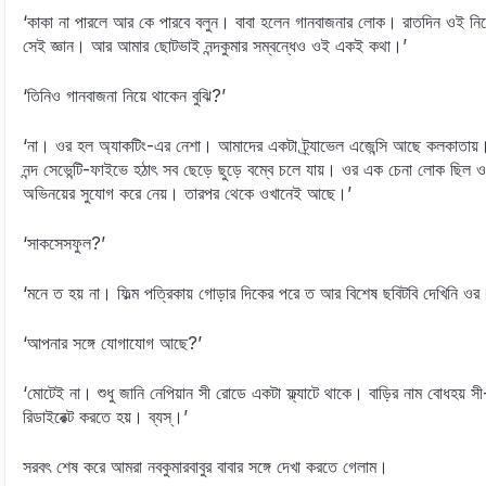
‘কাকা না পারলে আর কে পারবে বলুন। বাবা হলেন গানবাজনার লোক। রাতদিন ওই নিয়ে
সেই জ্ঞান। আর আমার ছোটভাই নন্দকুমার সম্বন্ধেও ওই একই কথা।’
‘তিনিও গানবাজনা নিয়ে থাকেন বুঝি?’
‘না। ওর হল অ্যাকটিং-এর নেশা। আমাদের একটা ট্র্যাভেল এজেন্সি আছে কলকাতায়।
নন্দ সেভেন্টি-ফাইভে হঠাৎ সব ছেড়ে ছুড়ে বম্বে চলে যায়। ওর এক চেনা লোক ছিল ও
অভিনয়ের সুযোগ করে নেয়। তারপর থেকে ওখানেই আছে।’
‘সাকসেসফুল?’
‘মনে ত হয় না। ফিল্ম পত্রিকায় গোড়ার দিকের পরে ত আর বিশেষ ছবিটবি দেখিনি ওর
‘আপনার সঙ্গে যোগাযোগ আছে?’
‘মোটেই না। শুধু জানি নেপিয়ান সী রোডে একটা ফ্ল্যাটে থাকে। বাড়ির নাম বোধহয
রিডাইরেক্ট করতে হয়। ব্যস্‌।’
সরবৎ শেষ করে আমরা নবকুমারবাবুর বাবার সঙ্গে দেখা করতে গেলাম।