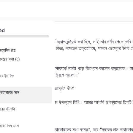
৩
ed
ভবেশ ভট্টাচার্যের সঙ্গে পোস্টকার্ডে অ্যাপয়েন্টমেন্ট করা ছিল, তাই তাঁর দর্শন পেতে 
গায়ে ফতুয়ার উপর একটা এণ্ডির চাদর, বসেছেন তক্তপোষে, সামনে ডেস্কের উপর গ
ত্যজিৎ রায়
Sign in
Sign up
খেরোর খাতা।
শেখরের কথা (১)
‘লালমোহন গঙ্গোপাধ্যায়?’ —পোস্টকার্ডে নামটা পড়ে জিগ্যেস করলেন ভদ্রলোক। ল
Sign in
বয়স বললেন। ‘জন্মতারিখ?’ ‘ঊনত্রিশে শ্রাবণ।’
ের ট্রাফিক
Don’t have an account?
Sign up
‘হুঁ…সিংহ রাশি। তা আপনার জিজ্ঞাস্যটা কী?’
্টাচার্যের সঙ্গে
‘আজ্ঞে আমি রহস্য রোমাঞ্চ সিরিজে উপন্যাস লিখি। আমার আগামী উপন্যাসের তিনট
রের ঘটনাটা
‘কী কী নাম?’
তায় ফিরে এসে
‘“কারাকোরামে রক্ত কার?”, “কারাকোরামের মরণ কামড়”, আর “নরকের নাম কারাকো