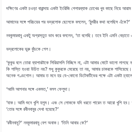
দক্ষিণের একটা চওড়া বারান্দায় একটা ইংরিজি পেপারব্যাক চোখের খুব কাছে নিয়ে আ
আমাদের সঙ্গে পরিচয়ের পর ভদ্রলোক ছেলেকে বললেন, ‘ঠুমরীর কথা বলেছিস এঁকে?’
নবকুমারবাবু একটু অপ্রস্তুত ভাব করে বললেন, ‘তা বলেছি। তবে ইনি এমনি বেড়াতে
ভদ্রলোকের ভুরু কুঁচকে গেল।
‘কুকুর বলে তোরা ব্যাপারটাকে সিরিয়াসলি নিচ্ছিস না, এটা আমার মোটে ভালো লাগ
কি শাস্তি হওয়া উচিত নয়? শুধু কুকুরকে মেরেছে তা নয়, আমার চাকরকে শাসিয়েছে।
অনেক গণ্ডগোল। আমার ত মনে হয় যে-কোনো ডিটেকটিভের পক্ষে এটা একটা চ্যালেঞ্জি
‘আমি আপনার সঙ্গে একমত,’ বলল ফেলুদা।
‘যাক। আমি শুনে খুশি হলুম। এবং সে লোককে যদি ধরতে পারেন ত আরো খুশি হব।
‘তোর সঙ্গে রবীনবাবুর দেখা হয়েছে?’
‘রবীনবাবু?’ নবকুমারবাবু বেশ অবাক। ‘তিনি আবার কে?’