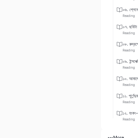
০৬. প্লেনে
Reading
০৭. ছবিটা
Reading
০৮. রুদ্র
Reading
০৯. ইন্সপে
Reading
১০. আমাদে
Reading
১১. পূর্ণেন্
Reading
১২. হংকং-
Reading
More