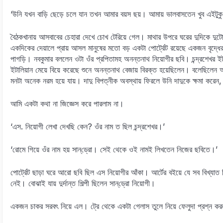
‘উনি যখন বাড়ি ছেড়ে চলে যান তখন আমার বয়স ছয়। আমায় ভালবাসতেন খুব এইটু
বৈঠকখানায় আসবাবের চেহারা দেখে চোখ টেরিয়ে গেল। মাথার উপরে ঘরের দুদিকে দ
একদিকের দেয়ালে প্রায় আসল মানুষের মতো বড় একটা পোর্ট্রেট রয়েছে একজন বৃদ্ধে
পাগড়ি। নবকুমার বললেন ওটা ওঁর প্রপিতামহ অনন্তনাথ নিয়োগীর ছবি। চন্দ্রশেখ
ইটালিয়ান মেয়ে বিয়ে করেছে শুনে অনন্তনাথ বেজায় বিরক্ত হয়েছিলেন। বলেছিলেন
মনটা অনেক নরম হয়ে যায়। দাদু বিপত্নীক অবস্থায় ফিরলে উনি দাদুকে ক্ষমা করেন
আমি একটা কথা না জিজ্ঞেস করে পারলাম না।
‘এস. নিয়োগী লেখা দেখছি কেন? ওঁর নাম ত ছিল চন্দ্রশেখর।’
‘রোমে গিয়ে ওঁর নাম হয় সান্‌ড্রো। সেই থেকে ওই নামই লিখতেন নিজের ছবিতে।’
পোর্ট্রেট ছাড়া ঘরে আরো ছবি ছিল এস নিয়োগীর আঁকা। আর্টের বইয়ে যে সব বিখ্যাত বি
নেই। বোঝাই যায় দুর্দান্ত শিল্পী ছিলেন সান্‌ড্রো নিয়োগী।
একজন চাকর সরবৎ নিয়ে এল। ট্রে থেকে একটা গেলাস তুলে নিয়ে ফেলুদা প্রশ্ন ক