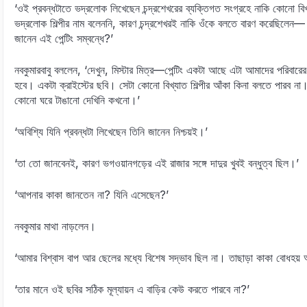
‘ওই প্রবন্ধটাতে ভদ্রলোক লিখেছেন চন্দ্রশেখরের ব্যক্তিগত সংগ্রহে নাকি কোনো বিখ্
ভদ্রলোক শিল্পীর নাম বলেননি, কারণ চন্দ্রশেখরই নাকি ওঁকে বলতে বারণ করেছিলে
জানেন এই পেন্টিং সম্বন্ধে?’
নবকুমারবাবু বললেন, ‘দেখুন, মিস্টার মিত্র—পেন্টিং একটা আছে এটা আমাদের পরিবা
হবে। একটা ক্রাইস্টের ছবি। সেটা কোনো বিখ্যাত শিল্পীর আঁকা কিনা বলতে পারব না। ছ
কোনো ঘরে টাঙানো দেখিনি কখনো।’
‘অবিশ্যি যিনি প্রবন্ধটা লিখেছেন তিনি জানেন নিশ্চয়ই।’
‘তা তো জানবেনই, কারণ ভগওয়ানগড়ের এই রাজার সঙ্গে দাদুর খুবই বন্ধুত্ব ছিল।’
‘আপনার কাকা জানতেন না? যিনি এসেছেন?’
নবকুমার মাথা নাড়লেন।
‘আমার বিশ্বাস বাপ আর ছেলের মধ্যে বিশেষ সদ্ভাব ছিল না। তাছাড়া কাকা বোধহয় আ
‘তার মানে ওই ছবির সঠিক মূল্যায়ন এ বাড়ির কেউ করতে পারবে না?’