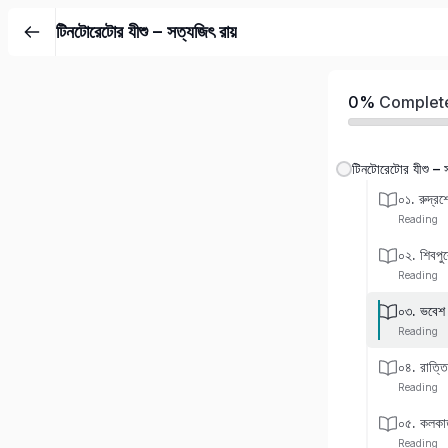
টিনটোরেটোর যীশু – সত্যজিৎ রায়
0%
Complet
টিনটোরেটোর যীশু – স
০১. রুদ্র
Reading
০২. শিবপুর
Reading
০৩. ভবেশ ভট
Reading
০৪. রাত্তি
Reading
০৫. কলকা
Reading