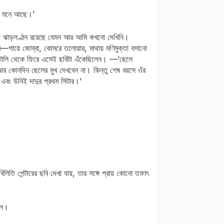
কু মনে আছে।’
ুটো ঝাড়লণ্ঠন রয়েছে যেমন আর আমি কখনো দেখিনি।
র—গায়ে জোব্বা, কোমরে তলোয়ার, মাথায় মণিমুক্তা বসানো
র ইটালি থেকে ফিরে এসেই ছবিটা এঁকেছিলেন। —‘ছেলে
 আর কোনদিন ছেলের মুখ দেখবেন না। কিন্তু শেষ বয়সে ওঁর
, এবং উনিই দাদুর প্রথম সিটার।’
লিতি পেন্টারের ছবি দেখা যায়, তার সঙ্গে প্রায় কোনো তফাৎ
রল।