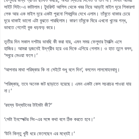
ফেলুদার জন্য প্রাণটা ছটফট করছে, অথচ দ্বিতীয় দিনেও ও এল না। দিনটা আমরা
সাইট সিইং-এ কাটালাম। ট্যুরিস্ট আপিস থেকে খবর নিয়ে আড়াই মাইল দূরে শিকারগা
লেক আর এক মাইল দূরে একটা পুরনো শিবমন্দির দেখে এলাম। তাঁবুতে থাকার চেয়ে
দূরে থাকাই ভালো এটা বুঝতে পারছিলাম। কারণ তাঁবুকে ঘিরে এখনো খুনের গন্ধ,
ভাবতে গেলেই বুক ধড়ফড় করে।
তৃতীয় দিন সকাল দশটায় ভাবছি কী করা যায়, এমন সময় ফেলুদার ট্যাক্সি এসে
হাজির। আমরা দুজনেই উদ্‌গ্রীব হয়ে ওর দিকে এগিয়ে গেলাম। ও হাত তুলে বলল,
‘সবুরে মেওয়া ফলে।’
‘আপনার মাথা পরিষ্কার কি না সেইটে শুধু বলে দিন’, বললেন লালমোহনবাবু।
‘পরিষ্কার, তবে অনেক জট ছাড়াতে হয়েছে। এমন একটা কেস সচরাচর পাওয়া যায়
না।’
‘রহস্য উদ্‌ঘাটনের টাইমটা কী?’
‘সেটা ইনস্পেক্টর সিং-এর সঙ্গে কথা বলে ঠিক করতে হবে।’
‘উনি কিন্তু খুনী ধরে ফেলেছেন এর মধ্যেই।’