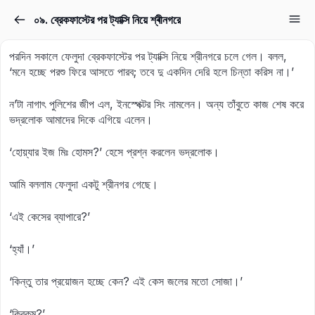
০৯. ব্রেকফাস্টের পর ট্যাক্সি নিয়ে শ্ৰীনগরে
Sign in
Sign up
পরদিন সকালে ফেলুদা ব্রেকফাস্টের পর ট্যাক্সি নিয়ে শ্রীনগরে চলে গেল। বলল,
Sign in
‘মনে হচ্ছে পরশু ফিরে আসতে পারব; তবে দু একদিন দেরি হলে চিন্তা করিস না।’
Don’t have an account?
Sign up
ন’টা নাগাৎ পুলিশের জীপ এল, ইনস্পেক্টর সিং নামলেন। অন্য তাঁবুতে কাজ শেষ করে
ভদ্রলোক আমাদের দিকে এগিয়ে এলেন।
‘হোয়্যার ইজ মিঃ হোমস?’ হেসে প্রশ্ন করলেন ভদ্রলোক।
আমি বললাম ফেলুদা একটু শ্রীনগর গেছে।
‘এই কেসের ব্যাপারে?’
Lost your password?
Remember me
‘হ্যাঁ।’
‘কিন্তু তার প্রয়োজন হচ্ছে কেন? এই কেস জলের মতো সোজা।’
‘কিরকম?’