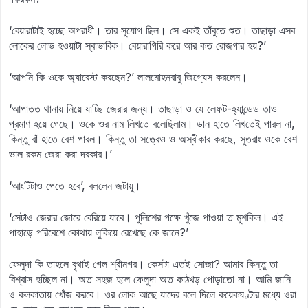
‘বেয়ারাটাই হচ্ছে অপরাধী। তার সুযোগ ছিল। সে একই তাঁবুতে শুত। তাছাড়া এসব
লোকের লোভ হওয়াটা স্বাভাবিক। বেয়ারাগিরি করে আর কত রোজগার হয়?’
‘আপনি কি ওকে অ্যারেস্ট করছেন?’ লালমোহনবাবু জিগ্যেস করলেন।
‘আপাতত থানায় নিয়ে যাচ্ছি জেরার জন্য। তাছাড়া ও যে লেফট-হ্যান্ডেড তাও
প্রমাণ হয়ে গেছে। ওকে ওর নাম লিখতে বলেছিলাম। ডান হাতে লিখতেই পারল না,
কিন্তু বাঁ হাতে বেশ পারল। কিন্তু তা সত্ত্বেও ও অস্বীকার করছে, সুতরাং ওকে বেশ
ভাল রকম জেরা করা দরকার।’
‘আংটিটাও পেতে হবে’, বললেন জটায়ু।
‘সেটাও জেরার জোরে বেরিয়ে যাবে। পুলিশের পক্ষে খুঁজে পাওয়া ত মুশকিল। এই
পাহাড়ে পরিবেশে কোথায় লুকিয়ে রেখেছে কে জানে?’
ফেলুদা কি তাহলে বৃথাই গেল শ্রীনগর। কেসটা এতই সোজা? আমার কিন্তু তা
বিশ্বাস হচ্ছিল না। অত সহজ হলে ফেলুদা অত কাঠখড় পোড়াতো না। আমি জানি
ও কলকাতায় খোঁজ করবে। ওর লোক আছে যাদের বলে দিলে কয়েকঘণ্টার মধ্যে ওরা