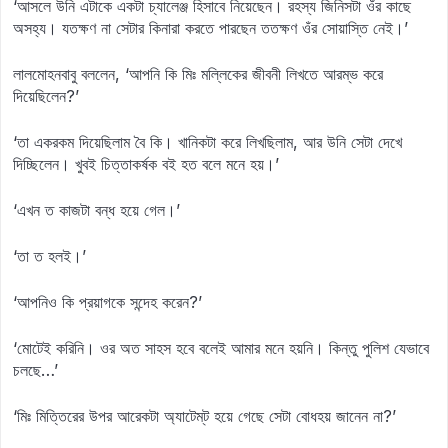
‘আসলে উনি এটাকে একটা চ্যালেঞ্জ হিসাবে নিয়েছেন। রহস্য জিনিসটা ওঁর কাছে
অসহ্য। যতক্ষণ না সেটার কিনারা করতে পারছেন ততক্ষণ ওঁর সোয়াস্তি নেই।’
লালমোহনবাবু বললেন, ‘আপনি কি মিঃ মল্লিকের জীবনী লিখতে আরম্ভ করে
দিয়েছিলেন?’
‘তা একরকম দিয়েছিলাম বৈ কি। খানিকটা করে লিখছিলাম, আর উনি সেটা দেখে
দিচ্ছিলেন। খুবই চিত্তাকর্ষক বই হত বলে মনে হয়।’
‘এখন ত কাজটা বন্ধ হয়ে গেল।’
‘তা ত হলই।’
‘আপনিও কি প্রয়াগকে সন্দেহ করেন?’
‘মোটেই করিনি। ওর অত সাহস হবে বলেই আমার মনে হয়নি। কিন্তু পুলিশ যেভাবে
চলছে…’
‘মিঃ মিত্তিরের উপর আরেকটা অ্যাটেম্‌ট হয়ে গেছে সেটা বোধহয় জানেন না?’