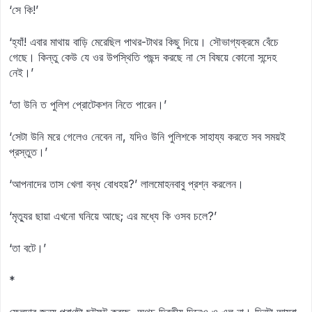
‘সে কি!’
‘হ্যাঁ! এবার মাথায় বাড়ি মেরেছিল পাথর-টাথর কিছু দিয়ে। সৌভাগ্যক্রমে বেঁচে
গেছে। কিন্তু কেউ যে ওর উপস্থিতি পছন্দ করছে না সে বিষয়ে কোনো সন্দেহ
নেই।’
‘তা উনি ত পুলিশ প্রোটেকশন নিতে পারেন।’
‘সেটা উনি মরে গেলেও নেবেন না, যদিও উনি পুলিশকে সাহায্য করতে সব সময়ই
প্রস্তুত।’
‘আপনাদের তাস খেলা বন্ধ বোধহয়?’ লালমোহনবাবু প্রশ্ন করলেন।
‘মৃত্যুর ছায়া এখনো ঘনিয়ে আছে; এর মধ্যে কি ওসব চলে?’
‘তা বটে।’
*