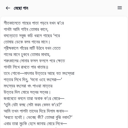
মেছো গান
Sign in
Sign up
শীতকালেতে গাছের পাতা পড়বে যখন ঝ’রে
Sign in
গানটা আমি গাইব তোমার কানে,
বসন্তেতে সবুজ কচি ধরলে গাছের ’পরে
Don’t have an account?
Sign up
তোমায় ডেকে বলব গানের মানে।
গ্রীষ্মকালে গাঁয়ের মাটি উঠবে যখন তেতে
গানের মানে ঢুকবে তোমার মাথায়,
শরৎকালের সোনার ফসল ফললে পরে ক্ষেতে
গানটা লিখে রাখতে পার খাতায়॥
তবে শোনো—মাৎলার উত্তরে আছে যত মৎস্যেরা
পত্তর লিখে দিনু, ‘শুনো ওহে বৎসেরা—’
মৎস্যের বৎসেরা খৎ পাওয়া মাত্তর
উত্তর দিল মোরে সত্বর সত্বর।
Lost your password?
জবাবেতে বললে তারা অবাক ক’রে মোরে—
Remember me
‘তুমি যেটা বলছ সেটা করব কেমন ক’রে?’
আমি তখন পালটা তাদের দিয়ে দিলাম জবাব—
‘করতে হবেই। ভেবেছ কী? তোমরা বুঝি নবাব?’
এবার তারা মুচকি হেসে জানায় মোরে লিখে—