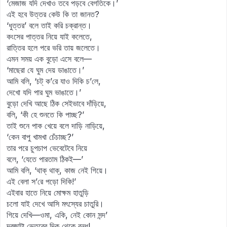
‘মেজাজ যদি দেখাও তবে পড়বে বেগতিকে।’
এই হবে উত্তর কেউ কি তা জানত?
‘ধুত্তর’ বলে তাই করি চক্রান্ত।
কংসের পাত্তর নিয়ে যাই কলেতে,
রাত্তির হলে পরে ভরি তায় জলেতে।
এমন সময় এক বুড়ো এসে বলে—
‘মাছেরা যে ঘুম দেয় ডাঙাতে।’
আমি বলি, ‘চট্‌ ক’রে যাও দিকি চ’লে,
দেখো যদি পার ঘুম ভাঙাতে।’
বুড়ো দেখি আছে ঠিক সেইভাবে দাঁড়িয়ে,
বলি, ‘কী হে শুনতে কি পাচ্ছ?’
তাই শুনে পাক খেয়ে বলে দাড়ি নাড়িয়ে,
‘কেন বাপু খামখা চেঁচাচ্ছ?’
তার পরে চুপচাপ ভেবেটেবে নিয়ে
বলে, ‘যেতে পারতাম ঠিকই—’
আমি বলি, ‘থাক্‌ থাক্‌, কাজ নেই গিয়ে।
এই বেলা স’রে পড়ো দিকি!’
এইবার হাতে নিয়ে মোক্ষম হাতুড়ি
চলো যাই দেখে আসি মৎস্যের চাতুরি।
গিয়ে দেখি—ওমা, একি, নেই কোন সন্দ’
দরজাটা ভেতরের দিক থেকে বন্ধ!