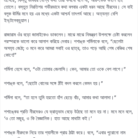
এসেছে, কিন্তু ভাববার যোগ্য কথা তারা কখনো বলে না, আর-কেউ বললে হাই
তোলে। বস্তুত নিরতিশয় গভীরভাবে কথা বলবার একটা ধরন আছে নীরদের। সে যাই
বলুক ঊর্মির মনে হয় এর মধ্যে একটা আশ্চর্য তাৎপর্য আছে। অত্যন্ত বেশি
ইন্‌টেলেক্‌চুয়াল।
রাজারাম ওঁর বড়ো জামাইকেও ডাকলেন। মাঝে মাঝে নিমন্ত্রণ উপলক্ষে চেষ্টা করলেন
পরস্পরকে ভালো করে আলাপ করিয়ে দেবার। শশাঙ্ক শর্মিলাকে বলে, “ছেলেটা
অসহ্য জেঠা; ও মনে করে আমরা সবাই ওর ছাত্র, তাও পড়ে আছি শেষ বেঞ্চির শেষ
কোণে!”
শর্মিলা হেসে বলে, “ওটা তোমার জেলাসি। কেন, আমার তো ওকে বেশ লাগে।”
শশাঙ্ক বলে, “ছোটো বোনের সঙ্গে ঠাঁই বদল করলে কেমন হয়।”
শর্মিলা বলে, “তা হলে তুমি হয়তো হাঁপ ছেড়ে বাঁচ, আমার কথা আলাদা।”
শশাঙ্কের প্রতি নীরদেরও যে ভ্রাতৃভাব বেড়ে উঠছে তা মনে হয় না। মনে মনে বলে,
‘ও তো মজুর, ও কি বৈজ্ঞানিক। হাত আছে মাথাটা কই।’
শশাঙ্ক নীরদকে নিয়ে তার শ্যালীকে প্রায় ঠাট্টা করে। বলে, “এবার পুরোনো নাম