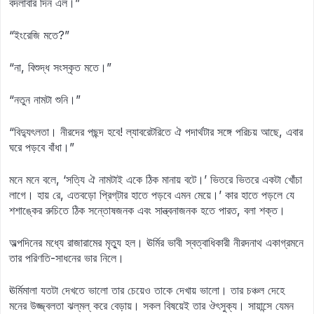
বদলাবার দিন এল।”
“ইংরেজি মতে?”
“না, বিশুদ্ধ সংস্কৃত মতে।”
“নতুন নামটা শুনি।”
“বিদ্যুৎলতা। নীরদের পছন্দ হবে! ল্যাবরেটরিতে ঐ পদার্থটার সঙ্গে পরিচয় আছে, এবার
ঘরে পড়বে বাঁধা।”
মনে মনে বলে, ‘সত্যি ঐ নামটাই একে ঠিক মানায় বটে।’ ভিতরে ভিতরে একটা খোঁচা
লাগে। হায় রে, এতবড়ো প্রিগ্‌টার হাতে পড়বে এমন মেয়ে।’ কার হাতে পড়লে যে
শশাঙ্কের রুচিতে ঠিক সন্তোষজনক এবং সান্ত্বনাজনক হতে পারত, বলা শক্ত।
অল্পদিনের মধ্যে রাজারামের মৃত্যু হল। ঊর্মির ভাবী স্বত্বাধিকারী নীরদনাথ একাগ্রমনে
তার পরিণতি-সাধনের ভার নিলে।
ঊর্মিমালা যতটা দেখতে ভালো তার চেয়েও তাকে দেখায় ভালো। তার চঞ্চল দেহে
মনের উজ্জ্বলতা ঝল্‌মল্‌ করে বেড়ায়। সকল বিষয়েই তার ঔৎসুক্য। সায়ান্সে যেমন