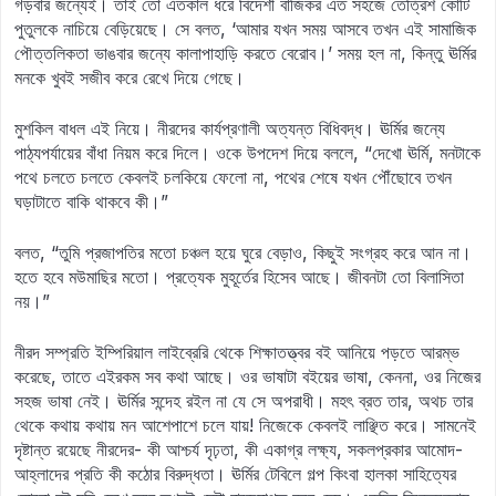
গড়বার জন্যেই। তাই তো এতকাল ধরে বিদেশী বাজিকর এত সহজে তেত্রিশ কোটি
পুতুলকে নাচিয়ে বেড়িয়েছে। সে বলত, ‘আমার যখন সময় আসবে তখন এই সামাজিক
পৌত্তলিকতা ভাঙবার জন্যে কালাপাহাড়ি করতে বেরোব।’ সময় হল না, কিন্তু ঊর্মির
মনকে খুবই সজীব করে রেখে দিয়ে গেছে।
মুশকিল বাধল এই নিয়ে। নীরদের কার্যপ্রণালী অত্যন্ত বিধিবদ্ধ। ঊর্মির জন্যে
পাঠ্যপর্যায়ের বাঁধা নিয়ম করে দিলে। ওকে উপদেশ দিয়ে বললে, “দেখো ঊর্মি, মনটাকে
পথে চলতে চলতে কেবলই চলকিয়ে ফেলো না, পথের শেষে যখন পৌঁছোবে তখন
ঘড়াটাতে বাকি থাকবে কী।”
বলত, “তুমি প্রজাপতির মতো চঞ্চল হয়ে ঘুরে বেড়াও, কিছুই সংগ্রহ করে আন না।
হতে হবে মউমাছির মতো। প্রত্যেক মুহূর্তের হিসেব আছে। জীবনটা তো বিলাসিতা
নয়।”
নীরদ সম্প্রতি ইম্পিরিয়াল লাইব্রেরি থেকে শিক্ষাতত্ত্বর বই আনিয়ে পড়তে আরম্ভ
করেছে, তাতে এইরকম সব কথা আছে। ওর ভাষাটা বইয়ের ভাষা, কেননা, ওর নিজের
সহজ ভাষা নেই। ঊর্মির সন্দেহ রইল না যে সে অপরাধী। মহৎ ব্রত তার, অথচ তার
থেকে কথায় কথায় মন আশেপাশে চলে যায়! নিজেকে কেবলই লাঞ্ছিত করে। সামনেই
দৃষ্টান্ত রয়েছে নীরদের- কী আশ্চর্য দৃঢ়তা, কী একাগ্র লক্ষ্য, সকলপ্রকার আমোদ-
আহ্লাদের প্রতি কী কঠোর বিরুদ্ধতা। ঊর্মির টেবিলে গল্প কিংবা হালকা সাহিত্যের