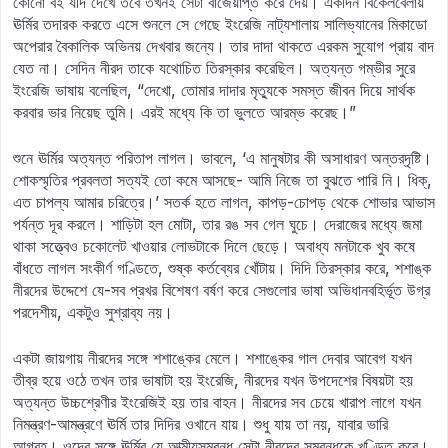
কোনো বই যদি দেখে তবে তখনই সেটা বাজেয়াপ্ত করে দেয়। একদিন বিকেলবেলায়
ঊর্মির তদারক করতে এসে শুনলে সে গেছে ইংরেজি নাট্যশালায় সালিভ্যানের মিকাডো
অপেরার বৈকালিক অভিনয় দেখবার জন্যে। তার দাদা থাকতে এরকম সুযোগ প্রায় বাদ
যেত না। সেদিন নীরদ তাকে যথোচিত তিরস্কার করেছিল। অত্যন্ত গম্ভীর সুরে
ইংরেজি ভাষায় বলেছিল, “দেখো, তোমার দাদার মৃত্যুকে সমস্ত জীবন দিয়ে সার্থক
করবার ভার নিয়েছ তুমি। এরই মধ্যে কি তা ভুলতে আরম্ভ করেছ।”
শুনে ঊর্মির অত্যন্ত পরিতাপ লাগল। ভাবলে, ‘এ মানুষটার কী অসাধারণ অন্তর্‌দৃষ্টি।
শোকস্মৃতির প্রবলতা সত্যই তো কমে আসছে- আমি নিজে তা বুঝতে পারি নি। ধিক্‌,
এত চাপল্য আমার চরিত্রে।’ সতর্ক হতে লাগল, কাপড়-চোপড় থেকে শোভার আভাস
পর্যন্ত দূর করলে। শাড়িটা হল মোটা, তার রঙ সব গেল ঘুচে। দেরাজের মধ্যে জমা
থাকা সত্ত্বেও চকোলেট খাওয়ার লোভটাকে দিলে ছেড়ে। অবাধ্য মনটাকে খুব কষে
বাঁধতে লাগল সংকীর্ণ গণ্ডিতে, শুষ্ক কর্তব্যের খোঁটায়। দিদি তিরস্কার করে, শশাঙ্ক
নীরদের উদ্দেশে যে-সব প্রখর বিশেষণ বর্ষণ করে সেগুলোর ভাষা অভিধানবহির্ভূত উগ্র
পরদেশীয়, একটুও সুশ্রাব্য নয়।
একটা জায়গায় নীরদের সঙ্গে শশাঙ্কের মেলে। শশাঙ্কের গাল দেবার আবেগ যখন
তীব্র হয়ে ওঠে তখন তার ভাষাটা হয় ইংরেজি, নীরদের যখন উপদেশের বিষয়টা হয়
অত্যন্ত উচ্চশ্রেণীর ইংরেজিই হয় তার বাহন। নীরদের সব চেয়ে খারাপ লাগে যখন
নিমন্ত্রণ-আমন্ত্রণে ঊর্মি তার দিদির ওখানে যায়। শুধু যায় তা নয়, যাবার ভারি
আগ্রহ। ওদের সঙ্গে ঊর্মির যে আত্মীয়সম্বন্ধ সেটা নীরদের সম্বন্ধকে খণ্ডিত করে।