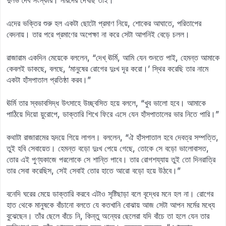
দুর্লভ দৈব সংস্কার। নীরদের দেখছি তাই।”
এদের ভক্তির শুরু হল একটা ছোটো প্রমাণ নিয়ে, শোকের আঘাতে, পরিতাপের
বেদনায়। তার পরে প্রমাণের অপেক্ষা না করে সেটা আপনিই বেড়ে চলল।
রাজারাম একদিন মেয়েকে বললেন, “দেখ্‌ ঊর্মি, আমি যেন শুনতে পাই, হেমন্ত আমাকে
কেবলই ডাকছে, বলছে, ‘মানুষের রোগের দুঃখ দূর করো।’ স্থির করেছি তার নামে
একটা হাঁসপাতাল প্রতিষ্ঠা করব।”
ঊর্মি তার স্বভাবসিদ্ধ উৎসাহে উচ্ছ্বসিত হয়ে বললে, “খুব ভালো হবে। আমাকে
পাঠিয়ে দিয়ো য়ুরোপে, ডাক্তারি শিখে ফিরে এসে যেন হাঁসপাতালের ভার নিতে পারি।”
কথাটা রাজারামের হৃদয়ে গিয়ে লাগল। বললেন, “ঐ হাঁসপাতাল হবে দেবত্র সম্পত্তি,
তুই হবি সেবায়েত। হেমন্ত বড়ো দুঃখ পেয়ে গেছে, তোকে সে বড়ো ভালোবাসত,
তোর এই পুণ্যকাজে পরলোকে সে শান্তি পাবে। তার রোগশয্যায় তুই তো দিনরাত্রি
তার সেবা করেছিস, সেই সেবাই তোর হাতে আরো বড়ো হয়ে উঠবে।”
বনেদি ঘরের মেয়ে ডাক্তারি করবে এটাও সৃষ্টিছাড়া বলে বৃদ্ধের মনে হল না। রোগের
হাত থেকে মানুষকে বাঁচানো বলতে যে কতখানি বোঝায় আজ সেটা আপন মর্মের মধ্যে
বুঝেছেন। তাঁর ছেলে বাঁচে নি, কিন্তু অন্যের ছেলেরা যদি বাঁচে তা হলে যেন তার