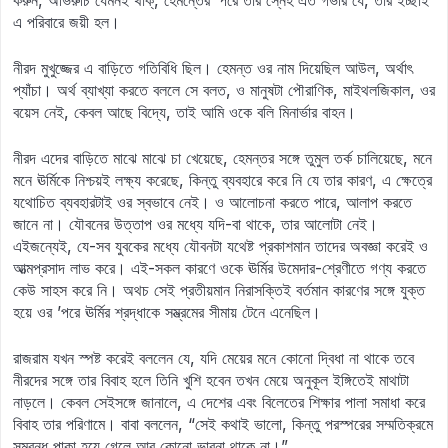
করুন, অভিরুচি যেমনই থাক্‌, হেমন্তের ’পরে তাঁর স্নেহ এত গভীর যে, তার ইচ্ছাই
এ পরিবারে জয়ী হল।
নীরদ মুখুজ্জের এ বাড়িতে গতিবিধি ছিল। হেমন্ত ওর নাম দিয়েছিল আউল, অর্থাৎ
প্যাঁচা। অর্থ ব্যাখ্যা করতে বললে সে বলত, ও মানুষটা পৌরাণিক, মাইথলজিকাল, ওর
বয়েস নেই, কেবল আছে বিদ্যে, তাই আমি ওকে বলি মিনার্ভার বাহন।
নীরদ এদের বাড়িতে মাঝে মাঝে চা খেয়েছে, হেমন্তর সঙ্গে তুমুল তর্ক চালিয়েছে, মনে
মনে ঊর্মিকে নিশ্চয়ই লক্ষ্য করেছে, কিন্তু ব্যবহারে করে নি যে তার কারণ, এ ক্ষেত্রে
যথোচিত ব্যবহারটাই ওর স্বভাবে নেই। ও আলোচনা করতে পারে, আলাপ করতে
জানে না। যৌবনের উত্তাপ ওর মধ্যে যদি-বা থাকে, তার আলোটা নেই।
এইজন্যেই, যে-সব যুবকের মধ্যে যৌবনটা যথেষ্ট প্রকাশমান তাদের অবজ্ঞা করেই ও
আত্মপ্রসাদ লাভ করে। এই-সকল কারণে ওকে ঊর্মির উমেদার-শ্রেণীতে গণ্য করতে
কেউ সাহস করে নি। অথচ সেই প্রতীয়মান নিরাসক্তিই বর্তমান কারণের সঙ্গে যুক্ত
হয়ে ওর ’পরে ঊর্মির শ্রদ্ধাকে সম্ভ্রমের সীমায় টেনে এনেছিল।
রাজরাম যখন স্পষ্ট করেই বললেন যে, যদি মেয়ের মনে কোনো দ্বিধা না থাকে তবে
নীরদের সঙ্গে তার বিবাহ হলে তিনি খুশি হবেন তখন মেয়ে অনুকূল ইঙ্গিতেই মাথাটা
নাড়লে। কেবল সেইসঙ্গে জানালে, এ দেশের এবং বিলেতের শিক্ষার পালা সমাধা করে
বিবাহ তার পরিণামে। বাবা বললেন, “সেই কথাই ভালো, কিন্তু পরস্পরের সম্মতিক্রমে
সম্বন্ধ পাকা হয়ে গেলে আর কোনো ভাবনা থাকে না।”