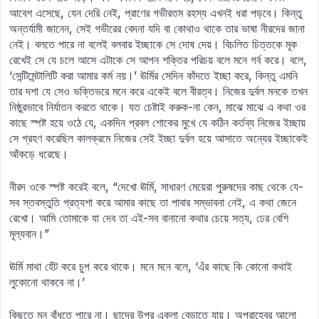
আবেশ এসেছে, যেন দেরি নেই, প্রাণের গভীরতম রহস্য এখনই ধরা পড়বে। কিন্তু
অন্তর্যামী জানেন, সেই গভীরের বেদনা যদি বা কোথাও থাকে তার ভাষা নীরদের জানা
নেই। বলতে পারে না বলেই বলবার ইচ্ছাকে সে দোষ দেয়। বিচলিত চিত্তকে মূক
রেখেই সে যে চলে আসে এটাকে সে আপন শক্তির পরিচয় বলে মনে গর্ব করে। বলে,
‘সেন্টিমেন্টালিটি করা আমার কর্ম নয়।’ ঊর্মির সেদিন কাঁদতে ইচ্ছা করে, কিন্তু এমনি
তার দশা যে সেও ভক্তিভরে মনে করে একেই বলে বীরত্ব। নিজের দুর্বল মনকে তখন
নিষ্ঠুরভাবে নির্যাতন করতে থাকে। যত চেষ্টাই করুক-না কেন, মাঝে মাঝে এ কথা ওর
কাছে স্পষ্ট হয়ে ওঠে যে, একদিন প্রবল শোকের মুখে যে কঠিন কর্তব্য নিজের ইচ্ছায়
সে গ্রহণ করেছিল কালক্রমে নিজের সেই ইচ্ছা দুর্বল হয়ে আসাতে অন্যের ইচ্ছাকেই
আঁকড়ে ধরেছে।
নীরদ ওকে স্পষ্ট করেই বলে, “দেখো ঊর্মি, সাধারণ মেয়েরা পুরুষদের কাছ থেকে যে-
সব স্তবস্তুতি প্রত্যশা করে আমার কাছে তা পাবার সম্ভাবনা নেই, এ কথা জেনে
রেখো। আমি তোমাকে যা দেব তা এই-সব বানানো কথার চেয়ে সত্য, ঢের বেশি
মূল্যবান।”
ঊর্মি মাথা হেঁট করে চুপ করে থাকে। মনে মনে বলে, ‘এঁর কাছে কি কোনো কথাই
লুকোনো থাকবে না।’
কিছুতে মন বাঁধতে পারে না। ছাদের উপর একলা বেড়াতে যায়। অপরাহ্বের আলো