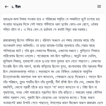
২. নীরদ
Sign in
Sign up
ব্যাঙ্কে-জমা টাকায় সওয়ার হয়ে এ পরিবারের সমৃদ্ধি যে সময়টাতে ছুটে চলেছে ছয়
Sign in
সংখ্যার অঙ্কের দিকে সেই সময়ে শর্মিলাকে ধরল দুর্বোধ কোন্‌-এক রোগে, ওঠবার
শক্তি রইল না। এ নিয়ে কেন যে দুর্ভাবনা সে কথাটা বিবৃত করা দরকার।
Don’t have an account?
Sign up
রাজারামবাবু ছিলেন শর্মিলার বাপ। বরিশাল অঞ্চলে এব গঙ্গার মোহনার কাছে তাঁর
অনেকগুলি মস্ত জমিদারি। তা ছাড়া জাহাজ-তৈরির ব্যবসায়ে তাঁর শেয়ার আছে
শালিমারের ঘাটে। তাঁর জন্ম সেকালের সীমানায়, একালের শুরুতে। কুস্তিতে শিকারে
লাঠিখেলায় ছিলেন ওস্তাদ। পাখোয়াজে নাম ছিল প্রসিদ্ধ। মার্চেন্ট অফ ভেনিস,
জুলিয়াস সিজার, হ্যামলেট থেকে দু-চার পাতা মুখস্থ বলে যেতে পারতেন। মেকলের
ইংরেজি ছিল তাঁর আদর্শ, বার্কের বাগ্মিতায় ছিলেন মুগ্ধ, বাংলাভাষায় তাঁর শ্রদ্ধার সীমা
ছিল মেঘনাদবধকাব্য পর্যন্ত। মধ্যবয়সে মদ এবং নিষিদ্ধ ভোজ্যকে আধুনিক
চিত্তোৎকর্ষের আবশ্যক অঙ্গ বলে জানতেন, শেষবয়সে ছেড়ে দিয়েছেন। সযত্ন ছিল
Lost your password?
তাঁর পরিচ্ছদ, সুন্দর গম্ভীর ছিল তাঁর মুখশ্রী, দীর্ঘ বলিষ্ঠ ছিল তাঁর দেহ, মেজাজ ছিল
Remember me
মজলিশি, কোনো প্রার্থী তাঁকে ধরে পড়লে ‘না’ বলতে জানতেন না। নিষ্ঠা ছিল না
পূজার্চনায়, অথচ সেটা সমারোহে প্রচলিত ছিল তাঁর বাড়িতে। সমারোহ দ্বারা কৌলিক
মর্যাদা প্রকাশ পেত, পূজাটা ছিল মেয়েদের এবং অন্যদের জন্যে। ইচ্ছে করলে
অনায়াসেই রাজা উপাধি পেতে পারতেন; ঔদাস্যের কারণ জিজ্ঞেস করলে রাজারাম হেসে