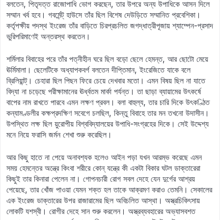
বলতেন, পিতৃদত্ত রাজোপাধি ভোগ করছেন, তার উপরে অন্য উপাধিকে আসন দিলে
সম্মান খর্ব হবে। গবর্মেন্ট্‌ হাউসে তাঁর ছিল বিশেষ দেউড়িতে সম্মানিত প্রবেশিকা।
কর্তৃপক্ষীয় পদস্থ ইংরেজ তাঁর বাড়িতে চিরপ্রচলিত জগদ্ধাত্রীপূজায় শ্যাম্পেন-প্রসাদ
ভুরিপরিমাণেই অন্তরস্থ করতেন।
শর্মিলার বিবাহের পরে তাঁর পত্নীহীন ঘরে ছিল বড়ো ছেলে হেমন্ত, আর ছোটো মেয়ে
ঊর্মিমালা। ছেলেটিকে অধ্যাপকবর্গ বলতেন দীপ্তিমান, ইংরেজিতে যাকে বলে
ব্রিলিয়ান্ট্‌। চেহারা ছিল পিছন ফিরে চেয়ে দেখবার মতো। এমন বিষয় ছিল না যাতে
বিদ্যা না চড়েছে পরীক্ষামানের ঊর্ধ্বতম মার্কা পর্যন্ত। তা ছাড়া ব্যায়ামের উৎকর্ষে
বাপের নাম রাখতে পারবে এমন লক্ষণ প্রবল। বলা বাহুল্য, তার চারি দিকে উৎকণ্ঠিত
কন্যামণ্ডলীর কক্ষপ্রদক্ষিণ সবেগে চলছিল, কিন্তু বিবাহে তার মন তখনো উদাসীন।
উপস্থিত লক্ষ ছিল য়ুরোপীয় বিশ্ববিদ্যালয়ের উপাধি-সংগ্রহের দিকে। সেই উদ্দেশ্য
মনে নিয়ে ফরাসি জর্মন শেখা শুরু করেছিল।
আর কিছু হাতে না পেয়ে অনাবশ্যক হলেও আইন পড়া যখন আরম্ভ করেছে এমন
সময় হেমন্তের অন্ত্রে কিংবা শরীরে কোন্‌ যন্ত্রে কী একটা বিকার ঘটল ডাক্তারেরা
কিছুই তার কিনারা পেলেন না। গোপনচারী রোগ সবল দেহে যেন দুর্গের আশ্রয়
পেয়েছে, তার খোঁজ পাওয়া যেমন শক্ত হল তাকে আক্রমণ করাও তেমনি। সেকালের
এক ইংরেজ ডাক্তারের উপর রাজারামের ছিল অবিচলিত আস্থা। অস্ত্রচিকিৎসায়
লোকটি যশস্বী। রোগীর দেহে সান শুরু করলেন। অস্ত্রব্যবহারের অভ্যাসবশত