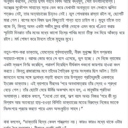
অনুমান করলেন, দেহের দুর্গম গহনে বিপদ আছে বদ্ধমূল, সেটা উৎপাটনযোগ্য।
অস্ত্রের সুকৌশল সাহায্যে স্তর ভেদ করে যেখানটা অনাবৃত্ত হল সেখানে কল্পিত
শত্রুও নেই, তার অত্যাচারের চিহ্নও নেই। ভুল শোধরাবার রাস্তা রইল না, ছেলেটি
মারা গেল। বাপের মনে বিষম দুঃখ কিছুতেই শান্ত হতে চাইল না। মৃত্যু তাঁকে তত
বাজে নি, কিন্তু অমন একটা সজীব সুন্দর বলিষ্ঠ দেহকে এমন করে খণ্ডিত করার
স্মৃতিটা দিনরাত তাঁর মনের মধ্যে কালো হিংস্র পাখির মতো তীক্ষ্ণ নখ দিয়ে আঁকড়ে ধরে
রইল। মর্ম শোষণ করে টানলে তাঁকে মৃত্যুর মুখে।
নতুন-পাস-করা ডাক্তার, হেমন্তের পূর্বসহাধ্যায়ী, নীরদ মুখুজ্জে ছিল শুশ্রূষার
সহায়তা-কাজে। বরাবর জোর করে সে বলে এসেছে, ভুল হচ্ছে। সে নিজে ব্যামোর
একটা স্বরূপ নির্ণয় করেছিল, পরামর্শ দিয়েছিল দীর্ঘকাল শুকনো জায়গায় হাওয়া বদল
করতে। কিন্তু রাজারামের মনে তাঁদের পৈত্রিক যুগের সংস্কার ছিল অটল। তিনি
জানতেন যমের সঙ্গে দুঃসাধ্য লড়াই বাধলে তার উপযুক্ত প্রতিদ্বন্দ্বী একমাত্র
ইংরেজ ডাক্তার। এই ব্যাপারে নীরদের ’পরে অযথামাত্রায় তাঁর স্নেহ ও শ্রদ্ধা
বেড়ে গেল। তাঁর ছোটো মেয়ে ঊর্মির অকস্মাৎ মনে হল, এ মানুষটার প্রতিভা
অসামান্য। বাবাকে বললে, “দেখো তো বাবা, অল্প বয়স অথচ নিজর ’পরে কী দৃঢ়
বিশ্বাস আর অতবড়ো হাড়-চওড়া বিলিতি ডাক্তারের মতের বিরুদ্ধে নিজের মতকে
নিঃসংশয়ে প্রচার করতে পারে এমন অসংকুচিত সাহস।”
বাবা বললেন, “ডাক্তারি বিদ্যে কেবল শাস্ত্রগত নয়। কারও কারও মধ্যে থাকে ওটার