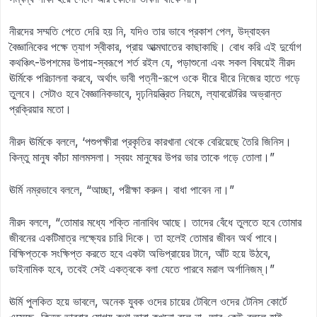
নীরদের সম্মতি পেতে দেরি হয় নি, যদিও তার ভাবে প্রকাশ পেল, উদ্‌বাহবন
বৈজ্ঞানিকের পক্ষে ত্যাগ স্বীকার, প্রায় আত্মঘাতের কাছাকাছি। বোধ করি এই দুর্যোগ
কথঞ্চিৎ-উপশমের উপায়-স্বরূপে শর্ত রইল যে, পড়াশুনো এবং সকল বিষয়েই নীরদ
ঊর্মিকে পরিচালনা করবে, অর্থাৎ ভাবী পত্নী-রূপে ওকে ধীরে ধীরে নিজের হাতে গড়ে
তুলবে। সেটাও হবে বৈজ্ঞানিকভাবে, দৃঢ়নিয়ন্ত্রিত নিয়মে, ল্যাবরেটরির অভ্রান্ত
প্রক্রিয়ার মতো।
নীরদ ঊর্মিকে বললে, ‘পশুপক্ষীরা প্রকৃতির কারখানা থেকে বেরিয়েছে তৈরি জিনিস।
কিন্তু মানুষ কাঁচা মালমসলা। স্বয়ং মানুষের উপর ভার তাকে গড়ে তোলা।”
ঊর্মি নম্রভাবে বললে, “আচ্ছা, পরীক্ষা করুন। বাধা পাবেন না।”
নীরদ বললে, “তোমার মধ্যে শক্তি নানাবিধ আছে। তাদের বেঁধে তুলতে হবে তোমার
জীবনের একটিমাত্র লক্ষ্যের চারি দিকে। তা হলেই তোমার জীবন অর্থ পাবে।
বিক্ষিপ্তকে সংক্ষিপ্ত করতে হবে একটা অভিপ্রায়ের টানে, আঁট হয়ে উঠবে,
ডাইনামিক হবে, তবেই সেই একত্বকে বলা যেতে পারবে মরাল অর্গানিজম্‌।”
ঊর্মি পুলকিত হয়ে ভাবলে, অনেক যুবক ওদের চায়ের টেবিলে ওদের টেনিস কোর্টে