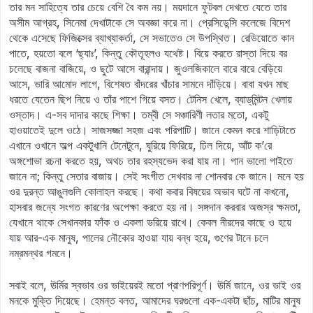
তার মন সাহিত্যে তার চেয়ে বেশি বৈ কম নয়। ময়দানে ফুটবল দেখতে যেতে তার
অসীম আগ্রহ, সিনেমা দেখাটাকে সে অবজ্ঞা করে না। প্রেসিডেন্সি কলেজে বিদেশ
থেকে এসেছে ফিজিক্সের ব্যাখ্যাকর্তা, সে সভাতেও সে উপস্থিত। রেডিয়োতে কান
পাতে, হয়তো বলে ‘ছ্যাঃ’, কিন্তু কৌতূহলও যথেষ্ট। বিয়ে করতে রাস্তা দিয়ে বর
চলেছে বাজনা বাজিয়ে, ও ছুটে আসে বারান্দায়। জুওলজিকালে বারে বারে বেড়িয়ে
আসে, ভারি আমোদ লাগে, বিশেষত বাঁদরের খাঁচার সামনে দাঁড়িয়ে। বাবা যখন মাছ
ধরতে যেতেন ছিপ নিয়ে ও তাঁর পাশে গিয়ে বসত। টেনিস খেলে, ব্যাড্‌মিন্টন খেলায়
ওস্তাদ। এ-সব দাদার কাছে শিক্ষা। তম্বী সে সঞ্চারিণী লতার মতো, একটু
হাওয়াতেই দুলে ওঠে। সাজসজ্জা সহজ এবং পরিপাটি। জানে কেমন করে শাড়িটাতে
এখানে ওখানে অল্প একটুখানি টেনেটুনে, ঘুরিয়ে ফিরিয়ে, ঢিল দিয়ে, আঁট ক’রে
অঙ্গশোভা রচনা করতে হয়, অথচ তার রহস্যভেদ করা যায় না। গান ভালো গাইতে
জানে না; কিন্তু সেতার বাজায়। সেই সংগীত দেখবার না শোনবার কে জানে। মনে হয়
ওর দুরন্ত আঙুলগুলি কোলাহল করছে। কথা কবার বিষয়ের অভাব ঘটে না কখনো,
হাসবার জন্যে সংগত কারণের অপেক্ষা করতে হয় না। সঙ্গদান করবার অজস্র ক্ষমতা,
যেখানে থাকে সেখানকার ফাঁক ও একলা ভরিয়ে রাখে। কেবল নীরদের কাছে ও হয়ে
যায় আর-এক মানুষ, পালের নৌকোর হাওয়া যায় বন্ধ হয়ে, গুণের টানে চলে
নম্রমন্থর গমনে।
সবাই বলে, ঊর্মির স্বভাব ওর ভাইয়েরই মতো প্রাণপরিপূর্ণ। ঊর্মি জানে, ওর ভাই ওর
মনকে মুক্তি দিয়েছে। হেমন্ত বলত, আমাদের ঘরগুলো এক-একটা ছাঁচ, মাটির মানুষ