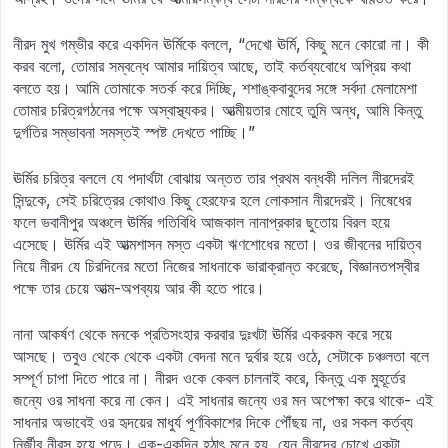
নীরদ মুখ গম্ভীর করে একদিন ঊর্মিকে বললে, “দেখো ঊর্মি, কিছু মনে কোরো না। কী
করব বলো, তোমার সম্বন্ধে আমার দায়িত্ব আছে, তাই কর্তব্যবোধে অপ্রিয় কথা
বলতে হয়। আমি তোমাকে সতর্ক করে দিচ্ছি, শশাঙ্কবাবুদের সঙ্গে সর্বদা মেলামেশা
তোমার চরিত্রগঠনের পক্ষে অস্বাস্থ্যকর। আত্মীয়তার মোহে তুমি অন্ধ, আমি কিন্তু
দুর্গতির সম্ভাবনা সমস্তই স্পষ্ট দেখতে পাচ্ছি।”
ঊর্মির চরিত্র বললে যে পদার্থটা বোঝায় অন্তত তার প্রথম বন্ধকী দলিল নীরদেরই
সিন্দুকে, সেই চরিত্রের কোথাও কিছু হেরফের হলে লোকসান নীরদেরই। নিষেধের
ফলে ভবানীপুর অঞ্চলে ঊর্মির গতিবিধি আজকাল নানাপ্রকার ছুতোয় বিরল হয়ে
এসেছে। ঊর্মির এই আত্মশাসন মস্ত একটা ঋণশোধের মতো। ওর জীবনের দায়িত্ব
নিয়ে নীরদ যে চিরদিনের মতো নিজের সাধনাকে ভারাক্রান্ত করেছে, বিজ্ঞানতপস্বীর
পক্ষে তার চেয়ে আত্ম-অপব্যয় আর কী হতে পারে।
নানা আকর্ষণ থেকে মনকে প্রতিসংহার করবার দুঃখটা ঊর্মির একরকম করে সয়ে
আসছে। তবুও থেকে থেকে একটা বেদনা মনে দুর্বার হয়ে ওঠে, সেটাকে চঞ্চলতা বলে
সম্পূর্ণ চাপা দিতে পারে না। নীরদ ওকে কেবল চালনাই করে, কিন্তু এক মুহূর্তের
জন্যে ওর সাধনা করে না কেন। এই সাধনার জন্যে ওর মন অপেক্ষা করে থাকে- এই
সাধনার অভাবেই ওর হৃদয়ের মাধুর্য পূর্ণবিকাশের দিকে পৌঁছয় না, ওর সকল কর্তব্য
নির্জীব নীরস হয়ে পড়ে। এক-একদিন হঠাৎ মনে হয়, যেন নীরদের চোখে একটা