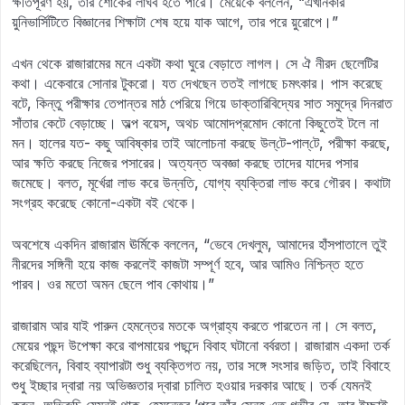
ক্ষতিপূরণ হয়, তাঁর শোকের লাঘব হতে পারে। মেয়েকে বললেন, “এখানকার
য়ুনিভার্সিটিতে বিজ্ঞানের শিক্ষাটা শেষ হয়ে যাক আগে, তার পরে য়ুরোপে।”
এখন থেকে রাজারামের মনে একটা কথা ঘুরে বেড়াতে লাগল। সে ঐ নীরদ ছেলেটির
কথা। একেবারে সোনার টুকরো। যত দেখছেন ততই লাগছে চমৎকার। পাস করেছে
বটে, কিন্তু পরীক্ষার তেপান্তর মাঠ পেরিয়ে গিয়ে ডাক্তারিবিদ্যের সাত সমুদ্রে দিনরাত
সাঁতার কেটে বেড়াচ্ছে। অল্প বয়েস, অথচ আমোদপ্রমোদ কোনো কিছুতেই টলে না
মন। হালের যত- কছু আবিষ্কার তাই আলোচনা করছে উল্‌টে-পাল্‌টে, পরীক্ষা করছে,
আর ক্ষতি করছে নিজের পসারের। অত্যন্ত অবজ্ঞা করছে তাদের যাদের পসার
জমেছে। বলত, মূর্খেরা লাভ করে উন্নতি, যোগ্য ব্যক্তিরা লাভ করে গৌরব। কথাটা
সংগ্রহ করেছে কোনো-একটা বই থেকে।
অবশেষে একদিন রাজারাম ঊর্মিকে বললেন, “ভেবে দেখলুম, আমাদের হাঁসপাতালে তুই
নীরদের সঙ্গিনী হয়ে কাজ করলেই কাজটা সম্পূর্ণ হবে, আর আমিও নিশ্চিন্ত হতে
পারব। ওর মতো অমন ছেলে পাব কোথায়।”
রাজারাম আর যাই পারুন হেমন্তের মতকে অগ্রাহ্য করতে পারতেন না। সে বলত,
মেয়ের পছন্দ উপেক্ষা করে বাপমায়ের পছন্দে বিবাহ ঘটানো বর্বরতা। রাজারাম একদা তর্ক
করেছিলেন, বিবাহ ব্যাপারটা শুধু ব্যক্তিগত নয়, তার সঙ্গে সংসার জড়িত, তাই বিবাহে
শুধু ইচ্ছার দ্বারা নয় অভিজ্ঞতার দ্বারা চালিত হওয়ার দরকার আছে। তর্ক যেমনই