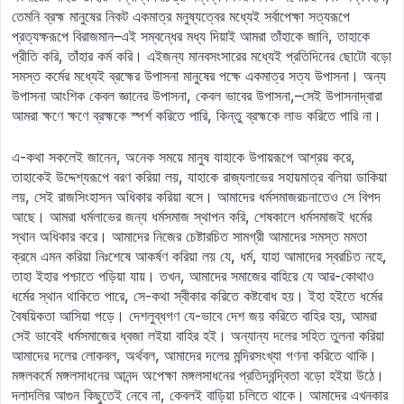
তেমনি ব্রহ্ম মানুষের নিকট একমাত্র মনুষ্যত্বের মধ্যেই সর্বাপেক্ষা সত্যরূপে
প্রত্যক্ষরূপে বিরাজমান–এই সম্বন্ধের মধ্য দিয়াই আমরা তাঁহাকে জানি, তাহাকে
প্রীতি করি, তাঁহার কর্ম করি। এইজন্য মানবসংসারের মধ্যেই প্রতিদিনের ছোটো বড়ো
সমস্ত কর্মের মধ্যেই ব্রহ্মের উপাসনা মানুষের পক্ষে একমাত্র সত্য উপাসনা। অন্য
উপাসনা আংশিক কেবল জ্ঞানের উপাসনা, কেবল ভাবের উপাসনা,–সেই উপাসনাদ্বারা
আমরা ক্ষণে ক্ষণে ব্রহ্মকে স্পর্শ করিতে পারি, কিন্তু ব্রহ্মকে লাভ করিতে পারি না।
এ-কথা সকলেই জানেন, অনেক সময়ে মানুষ যাহাকে উপায়রূপে আশ্রয় করে,
তাহাকেই উদ্দেশ্যরূপে বরণ করিয়া লয়, যাহাকে রাজ্যলাভের সহায়মাত্র বলিয়া ডাকিয়া
লয়, সেই রাজসিংহাসন অধিকার করিয়া বসে। আমাদের ধর্মসমাজরচনাতেও সে বিপদ
আছে। আমরা ধর্মলাভের জন্য ধর্মসমাজ স্থাপন করি, শেষকালে ধর্মসমাজই ধর্মের
স্থান অধিকার করে। আমাদের নিজের চেষ্টারচিত সামগ্রী আমাদের সমস্ত মমতা
ক্রমে এমন করিয়া নিঃশেষে আকর্ষণ করিয়া লয় যে, ধর্ম, যাহা আমাদের স্বরচিত নহে,
তাহা ইহার পশ্চাতে পড়িয়া যায়। তখন, আমাদের সমাজের বাহিরে যে আর-কোথাও
ধর্মের স্থান থাকিতে পারে, সে-কথা স্বীকার করিতে কষ্টবোধ হয়। ইহা হইতে ধর্মের
বৈষয়িকতা আসিয়া পড়ে। দেশলুব্ধগণ যে-ভাবে দেশ জয় করিতে বাহির হয়, আমরা
সেই ভাবেই ধর্মসমাজের ধ্বজা লইয়া বাহির হই। অন্যান্য দলের সহিত তুলনা করিয়া
আমাদের দলের লোকবল, অর্থবল, আমাদের দলের মন্দিরসংখ্যা গণনা করিতে থাকি।
মঙ্গলকর্মে মঙ্গলসাধনের আনন্দ অপেক্ষা মঙ্গলসাধনের প্রতিদ্বন্দ্বিতা বড়ো হইয়া উঠে।
দলাদলির আগুন কিছুতেই নেবে না, কেবলই বাড়িয়া চলিতে থাকে। আমাদের এখনকার