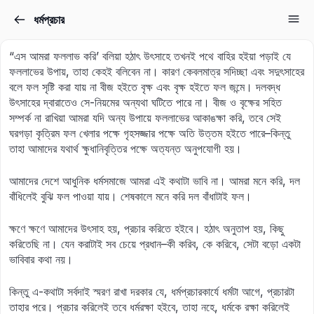
ধর্মপ্রচার
Sign in
Sign up
“এস আমরা ফললাভ করি’ বলিয়া হঠাৎ উৎসাহে তখনই পথে বাহির হইয়া পড়াই যে
Sign in
ফললাভের উপায়, তাহা কেহই বলিবেন না। কারণ কেবলমাত্র সদিচ্ছা এবং সদুৎসাহের
বলে ফল সৃষ্টি করা যায় না বীজ হইতে বৃক্ষ এবং বৃক্ষ হইতে ফল জন্মে। দলবদ্ধ
Don’t have an account?
Sign up
উৎসাহের দ্বারাতেও সে-নিয়মের অন্যথা ঘটিতে পারে না। বীজ ও বৃক্ষের সহিত
সম্পর্ক না রাখিয়া আমরা যদি অন্য উপায়ে ফললাভের আকাঙক্ষা করি, তবে সেই
ঘরগড়া কৃত্রিম ফল খেলার পক্ষে গৃহসজ্জার পক্ষে অতি উত্তম হইতে পারে–কিন্তু
তাহা আমাদের যথার্থ ক্ষুধানিবৃত্তির পক্ষে অত্যন্ত অনুপযোগী হয়।
আমাদের দেশে আধুনিক ধর্মসমাজে আমরা এই কথাটা ভাবি না। আমরা মনে করি, দল
বাঁধিলেই বুঝি ফল পাওয়া যায়। শেষকালে মনে করি দল বাঁধাটাই ফল।
ক্ষণে ক্ষণে আমাদের উৎসাহ হয়, প্রচার করিতে হইবে। হঠাৎ অনুতাপ হয়, কিছু
Lost your password?
করিতেছি না। যেন করাটাই সব চেয়ে প্রধান–কী করিব, কে করিবে, সেটা বড়ো একটা
Remember me
ভাবিবার কথা নয়।
কিন্তু এ-কথাটা সর্বদাই স্মরণ রাখা দরকার যে, ধর্মপ্রচারকার্যে ধর্মটা আগে, প্রচারটা
তাহার পরে। প্রচার করিলেই তবে ধর্মরক্ষা হইবে, তাহা নহে, ধর্মকে রক্ষা করিলেই