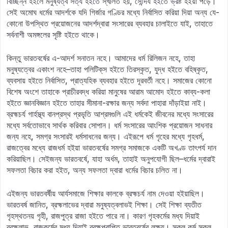
বিচ্ছিন্ন হইলে মনুষ্যত্ব সত্য হইতে স্খলিত হয়, সৌন্দর্য হইতে ভ্রষ্ট হইয়া পড়ে।
সেই অমোঘ ধর্মের আদর্শকে যদি গির্জার গণ্ডির মধ্যে নির্বাসিত করিয়া দিয়া অন্য যে-
কোনো উপস্থিত প্রয়োজনের আদর্শদ্বারা সংসারের ব্যবহার চালাইতে যাই, তাহাতে
সর্বনাশী অমঙ্গলের সৃষ্টি হইতে থাকে।
কিন্তু ভারতবর্ষের এ-আদর্শ সনাতন নহে। আমাদের ধর্ম রিলিজন নহে, তাহা
মনুষ্যত্বের একাংশ নহে–তাহা পলিটিক্‌স হইতে তিরস্কৃত, যুদ্ধ হইতে বহিষ্কৃত,
ব্যবসায় হইতে নির্বাসিত, প্রাত্যহিক ব্যবহার হইতে দূরবর্তী নহে। সমাজের কোনো
বিশেষ অংশে তাহাকে প্রাচীরবদ্ধ করিয়া মানুষের আরাম আমোদ হইতে কাব্য-কলা
হইতে জ্ঞানবিজ্ঞান হইতে তাহার সীমানা-রক্ষার জন্য সর্বদা পাহারা দাঁড়াইয়া নাই।
ব্রহ্মচর্য গার্হস্থ্য বানপ্রস্থ প্রভৃতি আশ্রমগুলি এই ধর্মকেই জীবনের মধ্যে সংসারের
মধ্যে সর্বতোভাবে সার্থক করিবার সোপান। ধর্ম সংসারের আংশিক প্রয়োজন সাধনার
জন্য নহে, সমগ্র সংসারই ধর্মসাধনের জন্য। এইরূপে ধর্ম গৃহের মধ্যে গৃহধর্ম,
রাজত্বের মধ্যে রাজধর্ম হইয়া ভারতবর্ষের সমগ্র সমাজকে একটি অখণ্ড তাৎপর্য দান
করিয়াছিল। সেইজন্য ভারতবর্ষে, যাহা অর্ধম, তাহাই অনুপযোগী ছিল–ধর্মের দ্বারাই
সফলতা বিচার করা হইত, অন্য সফলতা দ্বারা ধর্মের বিচার চলিত না।
এইজন্য ভারতবর্ষীয় আর্যসমাজে শিক্ষার কালকে ব্রহ্মচর্য নাম দেওয়া হইয়াছিল।
ভারতবর্ষ জানিত, ব্রহ্মলাভের দ্বারা মনুষ্যত্বলাভই শিক্ষা। সেই শিক্ষা ব্যতীত
গৃহস্থতনয় গৃহী, রাজপুত্র রাজা হইতে পারে না। কারণ গৃহকর্মের মধ্য দিয়াই
ব্রহ্মলাভ, রাজকর্মের মধ্য দিয়াই ব্রহ্মপ্রাপ্তি ভারতবর্ষের লক্ষ্য। সকল কর্ম সকল