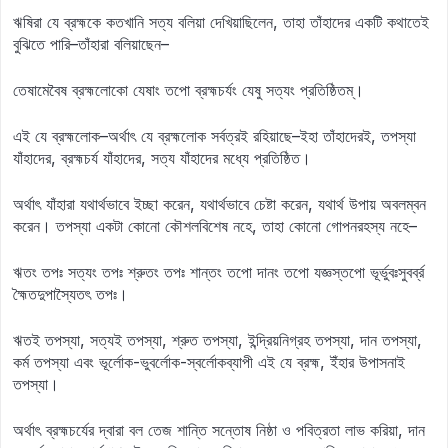
ঋষিরা যে ব্রহ্মকে কতখানি সত্য বলিয়া দেখিয়াছিলেন, তাহা তাঁহাদের একটি কথাতেই
বুঝিতে পারি–তাঁহারা বলিয়াছেন–
তেষামেবৈষ ব্রহ্মলোকো যেষাং তপো ব্রহ্মচর্যং যেষু সত্যং প্রতিষ্ঠিতম্‌।
এই যে ব্রহ্মলোক–অর্থাৎ যে ব্রহ্মলোক সর্বত্রই রহিয়াছে–ইহা তাঁহাদেরই, তপস্যা
যাঁহাদের, ব্রহ্মচর্য যাঁহাদের, সত্য যাঁহাদের মধ্যে প্রতিষ্ঠিত।
অর্থাৎ যাঁহারা যথার্থভাবে ইচ্ছা করেন, যথার্থভাবে চেষ্টা করেন, যথার্থ উপায় অবলম্বন
করেন। তপস্যা একটা কোনো কৌশলবিশেষ নহে, তাহা কোনো গোপনরহস্য নহে–
ঋতং তপঃ সত্যং তপঃ শ্রুতং তপঃ শান্তং তপো দানং তপো যজ্ঞস্তপো ভূর্ভুবঃসুবর্ব্র
হ্মৈতদুপাস্যৈতৎ তপঃ।
ঋতই তপস্যা, সত্যই তপস্যা, শ্রুত তপস্যা, ইন্দ্রিয়নিগ্রহ তপস্যা, দান তপস্যা,
কর্ম তপস্যা এবং ভূর্লোক-ভুবর্লোক-স্বর্লোকব্যাপী এই যে ব্রহ্ম, ইঁহার উপাসনাই
তপস্যা।
অর্থাৎ ব্রহ্মচর্যের দ্বারা বল তেজ শান্তি সন্তোষ নিষ্ঠা ও পবিত্রতা লাভ করিয়া, দান