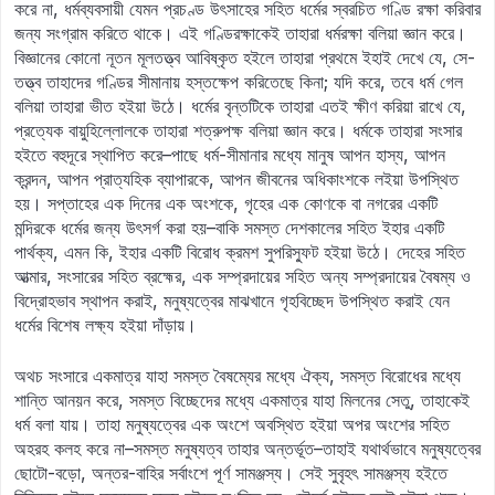
করে না, ধর্মব্যবসায়ী যেমন প্রচণ্ড উৎসাহের সহিত ধর্মের স্বরচিত গণ্ডি রক্ষা করিবার
জন্য সংগ্রাম করিতে থাকে। এই গণ্ডিরক্ষাকেই তাহারা ধর্মরক্ষা বলিয়া জ্ঞান করে।
বিজ্ঞানের কোনো নূতন মূলতত্ত্ব আবিষ্কৃত হইলে তাহারা প্রথমে ইহাই দেখে যে, সে-
তত্ত্ব তাহাদের গণ্ডির সীমানায় হস্তক্ষেপ করিতেছে কিনা; যদি করে, তবে ধর্ম গেল
বলিয়া তাহারা ভীত হইয়া উঠে। ধর্মের বৃন্তটিকে তাহারা এতই ক্ষীণ করিয়া রাখে যে,
প্রত্যেক বায়ুহিল্লোলকে তাহারা শত্রুপক্ষ বলিয়া জ্ঞান করে। ধর্মকে তাহারা সংসার
হইতে বহুদূরে স্থাপিত করে–পাছে ধর্ম-সীমানার মধ্যে মানুষ আপন হাস্য, আপন
ক্রন্দন, আপন প্রাত্যহিক ব্যাপারকে, আপন জীবনের অধিকাংশকে লইয়া উপস্থিত
হয়। সপ্তাহের এক দিনের এক অংশকে, গৃহের এক কোণকে বা নগরের একটি
মন্দিরকে ধর্মের জন্য উৎসর্গ করা হয়–বাকি সমস্ত দেশকালের সহিত ইহার একটি
পার্থক্য, এমন কি, ইহার একটি বিরোধ ক্রমশ সুপরিস্ফুট হইয়া উঠে। দেহের সহিত
আত্মার, সংসারের সহিত ব্রহ্মের, এক সম্প্রদায়ের সহিত অন্য সম্প্রদায়ের বৈষম্য ও
বিদ্রোহভাব স্থাপন করাই, মনুষ্যত্বের মাঝখানে গৃহবিচ্ছেদ উপস্থিত করাই যেন
ধর্মের বিশেষ লক্ষ্য হইয়া দাঁড়ায়।
অথচ সংসারে একমাত্র যাহা সমস্ত বৈষম্যের মধ্যে ঐক্য, সমস্ত বিরোধের মধ্যে
শান্তি আনয়ন করে, সমস্ত বিচ্ছেদের মধ্যে একমাত্র যাহা মিলনের সেতু, তাহাকেই
ধর্ম বলা যায়। তাহা মনুষ্যত্বের এক অংশে অবস্থিত হইয়া অপর অংশের সহিত
অহরহ কলহ করে না–সমস্ত মনুষ্যত্ব তাহার অন্তর্ভূত–তাহাই যথার্থভাবে মনুষ্যত্বের
ছোটো-বড়ো, অন্তর-বাহির সর্বাংশে পূর্ণ সামঞ্জস্য। সেই সুবৃহৎ সামঞ্জস্য হইতে