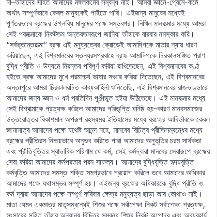
না–তাহাদের সহিত আমাদের মঙ্গলকর্মের সম্বন্ধ নাই। আমরা জ্ঞানে-প্রেমে-কর্মে
অর্থাৎ সম্পূর্ণভাবে কেবল মানুষকেই পাইতে পারি। এইজন্য মানুষের মধ্যেই
পূর্ণতরভাবে ব্রহ্মের উপলব্ধি মানুষের পক্ষে সম্ভবপর। নিখিল মানবাত্মার মধ্যে আমরা
সেই পরমাত্মাকে নিকটতম অন্তরতমরূপে জানিয়া তাঁহাকে বারবার নমস্কার করি।
“সর্বভূতান্তরাত্মা” ব্রহ্ম এই মনুষ্যত্বের ক্রোড়েই আমাদিগকে মাতার ন্যায় ধারণ
করিয়াছেন, এই বিশ্বমানবের স্তন্যরসপ্রবাহে ব্রহ্ম আমাদিগকে চিরকালসঞ্চিত প্রাণ
বুদ্ধি প্রীতি ও উদ্যমে নিরন্তর পরিপূর্ণ করিয়া রাখিতেছেন, এই বিশ্বমানবের কণ্ঠ
হইতে ব্রহ্ম আমাদের মুখে পরমাশ্চর্য ভাষার সঞ্চার করিয়া দিতেছেন, এই বিশ্বমানবের
অন্তঃপুরে আমরা চিরকালরচিত কাব্যকাহিনী শুনিতেছি, এই বিশ্বমানবের রাজভাণ্ডারে
আমাদের জন্য জ্ঞান ও ধর্ম প্রতিদিন পুঞ্জীভূত হইয়া উঠিতেছে। এই মানবাত্মার মধ্যে
সেই বিশ্বাত্মাকে প্রত্যক্ষ করিলে আমাদের পরিতৃপ্তি ঘনিষ্ঠ হয়–কারণ মানবসমাজের
উত্তরোত্তর বিকাশমান অপরূপ রহস্যময় ইতিহাসের মধ্যে ব্রহ্মের আবির্ভাবকে কেবল
জানামাত্র আমাদের পক্ষে যথেষ্ট আনন্দ নহে, মানবের বিচিত্র প্রীতিসম্বন্ধের মধ্যে
ব্রহ্মের প্রীতিরস নিশ্চয়ভাবে অনুভব করিতে পারা আমাদের অনুভূতির চরম সার্থকতা
এবং প্রীতিবৃত্তির স্বাভাবিক পরিণাম যে কর্ম, সেই কর্মদ্বারা মানবের সেবারূপে ব্রহ্মের
সেবা করিয়া আমাদের কর্মপরতার পরম সাফল্য। আমাদের বুদ্ধিবৃত্তি হৃদয়বৃত্তি
কর্মবৃত্তি আমাদের সমস্ত শক্তি সমগ্রভাবে প্রয়োগ করিলে তবে আমাদের অধিকার
আমাদের পক্ষে যথাসম্ভব সম্পূর্ণ হয়। এইজন্য ব্রহ্মের অধিকারকে বুদ্ধি প্রীতি ও
কর্ম দ্বারা আমাদের পক্ষে সম্পূর্ণ করিবার ক্ষেত্র মনুষ্যত্ব ছাড়া আর কোথাও নাই।
মাতা যেমন একমাত্র মাতৃসম্বন্ধেই শিশুর পক্ষে সর্বাপেক্ষা নিকট সর্বাপেক্ষা প্রত্যক্ষ,
সংসারের সহিত তাঁহার অন্যান্য বিচিত্র সম্বন্ধ শিশুর নিকট অগোচর এবং অব্যবহার্য,