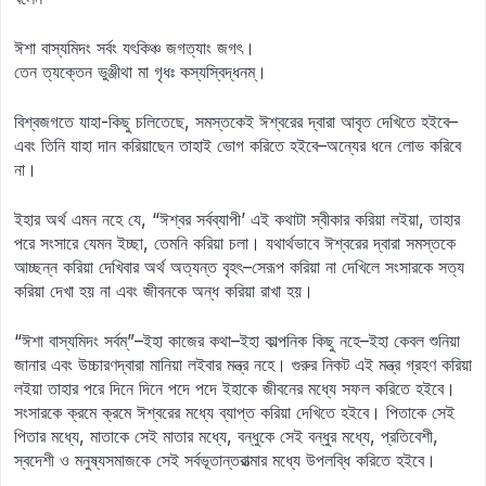
ঈশা বাস্যমিদং সর্বং যৎকিঞ্চ জগত্যাং জগৎ।
তেন ত্যক্তেন ভুঞ্জীথা মা গৃধঃ কস্যস্বিদ্ধনম্‌।
বিশ্বজগতে যাহা-কিছু চলিতেছে, সমস্তকেই ঈশ্বরের দ্বারা আবৃত দেখিতে হইবে–
এবং তিনি যাহা দান করিয়াছেন তাহাই ভোগ করিতে হইবে–অন্যের ধনে লোভ করিবে
না।
ইহার অর্থ এমন নহে যে, “ঈশ্বর সর্বব্যাপী’ এই কথাটা স্বীকার করিয়া লইয়া, তাহার
পরে সংসারে যেমন ইচ্ছা, তেমনি করিয়া চলা। যথার্থভাবে ঈশ্বরের দ্বারা সমস্তকে
আচ্ছন্ন করিয়া দেখিবার অর্থ অত্যন্ত বৃহৎ–সেরূপ করিয়া না দেখিলে সংসারকে সত্য
করিয়া দেখা হয় না এবং জীবনকে অন্ধ করিয়া রাখা হয়।
“ঈশা বাস্যমিদং সর্বম্‌”–ইহা কাজের কথা–ইহা কাল্পনিক কিছু নহে–ইহা কেবল শুনিয়া
জানার এবং উচ্চারণদ্বারা মানিয়া লইবার মন্ত্র নহে। গুরুর নিকট এই মন্ত্র গ্রহণ করিয়া
লইয়া তাহার পরে দিনে দিনে পদে পদে ইহাকে জীবনের মধ্যে সফল করিতে হইবে।
সংসারকে ক্রমে ক্রমে ঈশ্বরের মধ্যে ব্যাপ্ত করিয়া দেখিতে হইবে। পিতাকে সেই
পিতার মধ্যে, মাতাকে সেই মাতার মধ্যে, বন্ধুকে সেই বন্ধুর মধ্যে, প্রতিবেশী,
স্বদেশী ও মনুষ্যসমাজকে সেই সর্বভূতান্তরাত্মার মধ্যে উপলব্ধি করিতে হইবে।