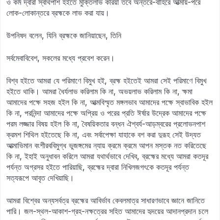
ও কর্ম দ্বারা স্বার্থপাশ হইতে মুক্তিলাভ করিয়া তবে অন্তরে-বাহিরে আত্মায়-পরে
লোক-লোকান্তরে ব্রহ্মকে লাভ করা যায়।
উপনিষদ বলেন, যিনি ব্রহ্মকে জানিয়াছেন, তিনি
সর্বমেবাবিবেশ, সকলের মধ্যে প্রবেশ করেন।
বিশ্ব হইতে আমরা যে পরিমাণে বিমুখ হই, ব্রহ্ম হইতেই আমরা সেই পরিমাণে বিমুখ
হইতে থাকি। আমরা ধৈর্যলাভ করিলাম কি না, অভয়লাভ করিলাম কি না, ক্ষমা
আমাদের পক্ষে সহজ হইল কি না, আত্মবিস্মৃত মঙ্গলভাব আমাদের পক্ষে স্বাভাবিক হইল
কি না, পরনিন্দা আমাদের পক্ষে অপ্রিয় ও পরের প্রতি ঈর্ষার উদ্রেক আমাদের পক্ষে
পরম লজ্জার বিষয় হইল কি না, বৈষয়িকতার বন্ধন ঐশ্বর্য-আড়ম্বরের প্রলোভনপাশ
ক্রমশ শিথিল হইতেছে কি না, এবং সর্বাপেক্ষা যাহাকে বশ করা দুরূহ সেই উদ্যত
আত্মাভিমান বংশীরববিমুগ্ধ ভুজঙ্গমের ন্যায় ক্রমে ক্রমে আপন মস্তক নত করিতেছে
কি না, ইহাই অনুধাবন করিলে আমরা যথার্থভাবে দেখিব, ব্রহ্মের মধ্যে আমরা কতদূর
পর্যন্ত অগ্রসর হইতে পারিয়াছি, ব্রহ্মের দ্বারা নিখিলজগৎকে কতদূর পর্যন্ত
সত্যরূপে আবৃত দেখিয়াছি।
আমরা বিশ্বের অন্যসর্বত্র ব্রহ্মের আবির্ভাব কেবলমাত্র সাধারণভাবে জ্ঞানে জানিতে
পারি। জল-স্থল-আকাশ-গ্রহ-নক্ষত্রের সহিত আমাদের হৃদয়ের আদানপ্রদান চলে