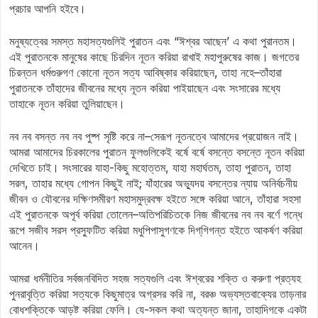
প্রচার আপনি হইবে।
মনুষ্যত্বের সমস্ত মহাসত্যগুলিই পুরাতন এবং “ঈশ্বর আছেন’ এ কথা পুরানতম।
এই পুরাতনকে মানুষের কাছে চিরদিন নূতন করিয়া রাখাই মহাপুরুষের কাজ। জগতের
চিরন্তন ধর্মগুরুগণ কোনো নূতন সত্য আবিষ্কার করিয়াছেন, তাহা নহে–তাঁহারা
পুরাতনকে তাঁহাদের জীবনের মধ্যে নূতন করিয়া পাইয়াছেন এবং সংসারের মধ্যে
তাহাকে নূতন করিয়া তুলিয়াছেন।
নব নব বসন্ত নব নব পুষ্প সৃষ্টি করে না–সেরূপ নূতনত্বে আমাদের প্রয়োজন নাই।
আমরা আমাদের চিরকালের পুরাতন ফুলগুলিকেই বর্ষে বর্ষে বসন্তে বসন্তে নূতন করিয়া
দেখিতে চাই। সংসারের যাহা-কিছু মহোত্তম, যাহা মহার্ঘতম, তাহা পুরাতন, তাহা
সরল, তাহার মধ্যে গোপন কিছুই নাই; যাঁহারের অভ্যুদয় বসন্তের ন্যায় অনির্বচনীয়
জীবন ও যৌবনের দক্ষিণসমীরণ মহাসমুদ্রবক্ষ হইতে সঙ্গে করিয়া আনে, তাঁহারা সহসা
এই পুরাতনকে অপূর্ব করিয়া তোলেন–অতিপরিচিতকে নিজ জীবনের নব নব বর্ণে গন্ধে
রূপে সজীব সরস প্রস্ফুটিত করিয়া মধুপিপাসুগণকে দিগ্‌গিগন্ত হইতে আকর্ষণ করিয়া
আনেন।
আমরা ধর্মনীতির সর্বজনবিদিত সহজ সত্যগুলি এবং ঈশ্বরের শক্তি ও করুণা প্রত্যহ
পুনরাবৃত্তি করিয়া সত্যকে কিছুমাত্র অগ্রসর করি না, বরঞ্চ অভ্যস্তবাক্যের তাড়নার
বোধশক্তিকে আড়ষ্ট করিয়া ফেলি। যে-সকল কথা অত্যন্ত জানা, তাহাদিগকে একটা