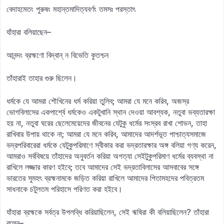
বেদাহমেতং পুরুষং মহান্তমাদিত্যবর্ণং তমসঃ পরস্তাৎ
যাঁহারা বলিয়াছেন–
আনন্দং ব্রহ্মণো বিদ্বান্‌ ন বিভেতি কুতশ্চন
তাঁহারাই তাহার গুরু ছিলেন।
ধর্মকে যে আমরা শৌখিনের ধর্ম করিয়া তুলিব; আমরা যে মনে করিব, অজস্র
ভোগবিলাসের একপার্শ্বে ধর্মকেও একটুখানি স্থান দেওয়া আবশ্যক, নতুবা ভব্যতারক্ষা
হয় না, নতুবা ঘরের ছেলেমেয়েদের জীবনের যেটুকু ধর্মের সংস্রব রাখা শোভন, তাহা
রাখিবার উপায় থাকে না; আমরা যে মনে করিব, আমাদের আদর্শভূত পাশ্চাত্যসমাজে
ভদ্রপরিবারেরা ধর্মকে যেটুকুপরিমাণে স্বীকার করা ভদ্রতারক্ষার অঙ্গ বলিয়া গণ্য করেন,
আমরাও সর্ববিষয়ে তাঁহাদের অনুবর্তন করিয়া অগত্যা সেইটুকুপরিমাণ ধর্মের ব্যবস্থা না
রাখিলে লজ্জার কারণ হইবে; তবে আমাদের সেই ভদ্রতাবিলাসের আসবাবের সঙ্গে
ভারতের সুমহৎ ব্রহ্মনামকে জড়িত করিয়া রাখিলে আমাদের পিতামহদের পবিত্রতম
সাধনাকে চটুলতম পরিহাসে পরিণত করা হইবে।
যাঁহারা ব্রহ্মকে সর্বত্র উপলব্ধি করিয়াছিলেন, সেই ঋষিরা কী বলিয়াছিলেন? তাঁহারা
বলেন–