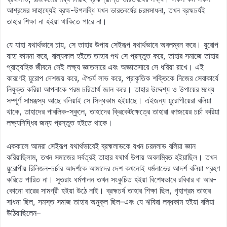
আশ্রমের সাহায্যেই ব্রহ্ম-উপলব্ধি যখন ভারতবর্ষের চরমসাধনা, তখন ব্রহ্মচর্যই
তাহার শিক্ষা না হইয়া থাকিতে পারে না।
যে যাহা যথার্থভাবে চায়, সে তাহার উপায় সেইরূপ যথার্থভাবে অবলম্বন করে। য়ুরোপ
যাহা কামনা করে, বাল্যকাল হইতে তাহার পথ সে প্রস্তুত করে, তাহার সমাজে তাহার
প্রাত্যহিক জীবনে সেই লক্ষ্য জ্ঞাতসারে এবং অজ্ঞাতসারে সে ধরিয়া রাখে। এই
কারণেই য়ুরোপ দেশজয় করে, ঐশ্চর্য লাভ করে, প্রাকৃতিক শক্তিকে নিজের সেবাকার্যে
নিযুক্ত করিয়া আপনাকে পরম চরিতার্থ জ্ঞান করে। তাহার উদ্দেশ্য ও উপায়ের মধ্যে
সম্পূর্ণ সামঞ্জস্য আছে বলিয়াই সে সিদ্ধকাম হইয়াছে। এইজন্য য়ুরোপীয়েরা বলিয়া
থাকে, তাহাদের পাবলিক-স্কুলে, তাহাদের ক্রিকেটক্ষেত্রে তাহারা রণজয়ের চর্চা করিয়া
লক্ষ্যসিদ্ধির জন্য প্রস্তুত হইতে থাকে।
এককালে আমরা সেইরূপ যথার্থভাবেই ব্রহ্মলাভকে যখন চরমলাভ বলিয়া জ্ঞান
করিয়াছিলাম, তখন সমাজের সর্বত্রই তাহার যথার্থ উপায় অবলম্বিত হইয়াছিল। তখন
য়ুরোপীয় রিলিজন-চর্চার আদর্শকে আমাদের দেশ কখনোই ধর্মলাভের আদর্শ বলিয়া গ্রহণ
করিতে পারিত না। সুতরাং ধর্মপালন তখন সংকুচিত হইয়া বিশেষভাবে রবিবার বা আর-
কোনো বারের সামগ্রী হইয়া উঠে নাই। ব্রহ্মচর্য তাহার শিক্ষা ছিল, গৃহাশ্রম তাহার
সাধনা ছিল, সমস্ত সমাজ তাহার অনুকূল ছিল–এবং যে ঋষিরা লব্ধকাম হইয়া বলিয়া
উঠিয়াছিলেন–