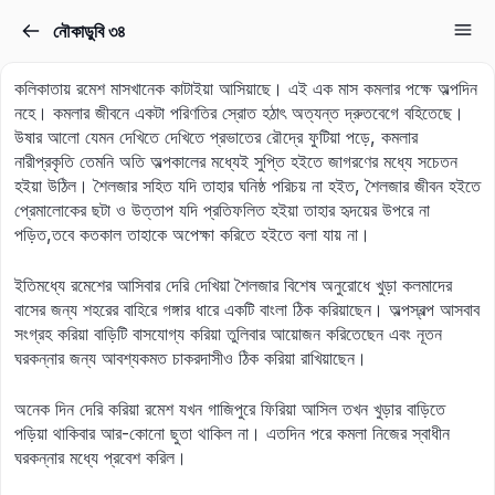
নৌকাডুবি ৩৪
Sign in
Sign up
কলিকাতায় রমেশ মাসখানেক কাটাইয়া আসিয়াছে। এই এক মাস কমলার পক্ষে অল্পদিন
Sign in
নহে। কমলার জীবনে একটা পরিণতির স্রোত হঠাৎ অত্যন্ত দ্রুতবেগে বহিতেছে।
উষার আলো যেমন দেখিতে দেখিতে প্রভাতের রৌদ্রে ফুটিয়া পড়ে, কমলার
Don’t have an account?
Sign up
নারীপ্রকৃতি তেমনি অতি অল্পকালের মধ্যেই সুপ্তি হইতে জাগরণের মধ্যে সচেতন
হইয়া উঠিল। শৈলজার সহিত যদি তাহার ঘনিষ্ঠ পরিচয় না হইত, শৈলজার জীবন হইতে
প্রেমালোকের ছটা ও উত্তাপ যদি প্রতিফলিত হইয়া তাহার হৃদয়ের উপরে না
পড়িত,তবে কতকাল তাহাকে অপেক্ষা করিতে হইতে বলা যায় না।
ইতিমধ্যে রমেশের আসিবার দেরি দেখিয়া শৈলজার বিশেষ অনুরোধে খুড়া কলমাদের
বাসের জন্য শহরের বাহিরে গঙ্গার ধারে একটি বাংলা ঠিক করিয়াছেন। অল্পস্বল্প আসবাব
সংগ্রহ করিয়া বাড়িটি বাসযোগ্য করিয়া তুলিবার আয়োজন করিতেছেন এবং নূতন
ঘরকন্নার জন্য আবশ্যকমত চাকরদাসীও ঠিক করিয়া রাখিয়াছেন।
Lost your password?
Remember me
অনেক দিন দেরি করিয়া রমেশ যখন গাজিপুরে ফিরিয়া আসিল তখন খুড়ার বাড়িতে
পড়িয়া থাকিবার আর-কোনো ছুতা থাকিল না। এতদিন পরে কমলা নিজের স্বাধীন
ঘরকন্নার মধ্যে প্রবেশ করিল।