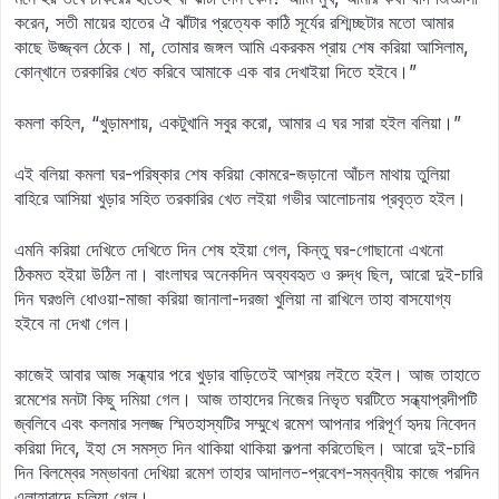
করেন, সতী মায়ের হাতের ঐ ঝাঁটার প্রত্যেক কাঠি সূর্যের রশ্মিচ্ছটার মতো আমার
কাছে উজ্জ্বল ঠেকে। মা, তোমার জঙ্গল আমি একরকম প্রায় শেষ করিয়া আসিলাম,
কোন্‌খানে তরকারির খেত করিবে আমাকে এক বার দেখাইয়া দিতে হইবে।”
কমলা কহিল, “খুড়ামশায়, একটুখানি সবুর করো, আমার এ ঘর সারা হইল বলিয়া।”
এই বলিয়া কমলা ঘর-পরিষ্কার শেষ করিয়া কোমরে-জড়ানো আঁচল মাথায় তুলিয়া
বাহিরে আসিয়া খুড়ার সহিত তরকারির খেত লইয়া গভীর আলোচনায় প্রবৃত্ত হইল।
এমনি করিয়া দেখিতে দেখিতে দিন শেষ হইয়া গেল, কিন্তু ঘর-গোছানো এখনো
ঠিকমত হইয়া উঠিল না। বাংলাঘর অনেকদিন অব্যবহৃত ও রুদ্ধ ছিল, আরো দুই-চারি
দিন ঘরগুলি ধোওয়া-মাজা করিয়া জানালা-দরজা খুলিয়া না রাখিলে তাহা বাসযোগ্য
হইবে না দেখা গেল।
কাজেই আবার আজ সন্ধ্যার পরে খুড়ার বাড়িতেই আশ্রয় লইতে হইল। আজ তাহাতে
রমেশের মনটা কিছু দমিয়া গেল। আজ তাহাদের নিজের নিভৃত ঘরটিতে সন্ধ্যাপ্রদীপটি
জ্বলিবে এবং কলমার সলজ্জ স্মিতহাস্যটির সম্মুখে রমেশ আপনার পরিপূর্ণ হৃদয় নিবেদন
করিয়া দিবে, ইহা সে সমস্ত দিন থাকিয়া থাকিয়া কল্পনা করিতেছিল। আরো দুই-চারি
দিন বিলম্বের সম্ভাবনা দেখিয়া রমেশ তাহার আদালত-প্রবেশ-সম্বন্ধীয় কাজে পরদিন
এলাহাবাদে চলিয়া গেল।