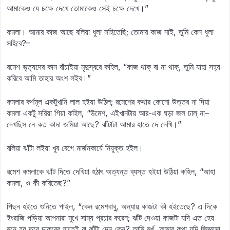
আমাকেও যে চক্ষে দেখে তোমাকেও সেই চক্ষে দেখে।”
কমলা। আমার কাজ আছে বলিয়া ধুলা সহিতেছি; তোমার কাজ নাই, তুমি কেন ধুলা
সহিবে?–
রমেশ ভৃত্যদের কান বাঁচাইয়া মৃদুস্বরে কহিল, “কাজ থাক্‌ বা না থাক্‌, তুমি যাহা সহ্য
করিবে আমি তাহার অংশ লইব।”
কমলার কর্ণমূল একটুখানি লাল হইয়া উঠিল; রমেশের কথার কোনো উত্তর না দিয়া
কমলা একটু সরিয়া গিয়া কহিল, “উমেশ, এইখানটায় আর-এক ঘড়া জল ঢাল্‌ না–
দেখছিস নে কত কাদা জমিয়া আছে? ঝাঁটাটা আমার হাতে দে দেখি।”
বলিয়া ঝাঁটা লইয়া খুব বেগে মার্জনকার্যে নিযুক্ত হইল।
রমেশ কমলাকে ঝাঁট দিতে দেখিয়া হঠাৎ অত্যন্ত ব্যস্ত হইয়া উঠিয়া কহিল, “আহা
কমলা, ও কী করিতেছ?”
পিছন হইতে শুনিতে পাইল, “কেন রমেশবাবু, অন্যায় কাজটা কী হইতেছে? এ দিকে
ইংরাজি পড়িয়া আপনারা মুখে সাম্য প্রচার করেন; ঝাঁট দেওয়া কাজটা যদি এত হেয়
মনে হয় তবে চাকরের হাতেই বা ঝাঁটা দেন কেন? আমি মুর্খ, আমার কথা যদি জিজ্ঞাসা