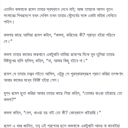
এতদিন কমলাকে রমেশ তাহার স্বস্থানে দেখে নাই; আজ তাহাকে আপন নূতন
সংসারের শিখরদেশে যখন দেখিল তখন তাহার সৌন্দর্যের সঙ্গে একটা মহিমা দেখিতে
পাইল।
কমলার কাছে আসিয়া রমেশ কহিল, “কমলা, করিতেছ কী? শ্রান্ত হইয়া পড়িবে
যে।”
কমলা তাহার কাজের মাঝখানে একটুখানি থামিয়া রমেশের দিকে মুখ তুলিয়া তাহার
মিষ্টমুখের হাসি হাসিল; কহিল, “না, আমার কিছু হইবে না।”
রমেশ যে তাহার তত্ত্ব লইতে আসিল, এটুকু সে পুরস্কারস্বরূপ গ্রহণ করিয়া তৎক্ষণাৎ
আবার কাজের মধ্যে নিবিষ্ট হইয়া গেল।
মুগ্ধ রমেশ ছুতা করিয়া আবার তাহার কাছে গিয়া কহিল, “তোমার খাওয়া হইয়াছে তো
কমলা?”
কমলা কহিল, “বেশ, খাওয়া হয় নাই তো কী? কোন্‌কালে খাইয়াছি।”
রমেশ এ খবর জানিত, তবু এই প্রশ্নের ছলে কমলাকে একটুখানি আদর না জানাইয়া