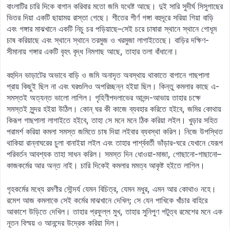
বাংলাটির চারি দিকে বাগান করিবার মতো জমি যথেষ্ট আছে। দুই সারি সুদীর্ঘ সিসুগাছের
ভিতর দিয়া একটি ছায়াময় রাস্তা গেছে। শীতের শীর্ণ গঙ্গা বহুদূরে সরিয়া গিয়া বাড়ি
এবং গঙ্গার মাঝখানে একটি নিচু চর পড়িয়াছে–সেই চরে চাষারা স্থানে স্থানে গোধূম
চাষ করিয়াছে এবং স্থানে স্থানে তরমুজ ও খরমুজা লাগাইতেছে। বাড়ির দক্ষিণ-
সীমানায় গঙ্গার একটি বৃহৎ বৃদ্ধ নিমগাছ আছে, তাহার তলা বাঁধানো।
বহুদিন ভাড়াটের অভাবে বাড়ি ও জমি অনাদৃত অবস্থায় থাকাতে বাগানে গাছপালা
প্রায় কিছুই ছিল না এবং ঘরগুলিও অপরিচ্ছন্ন হইয়া ছিল। কিন্তু কমলার কাছে এ-
সমস্তই অত্যন্ত ভালো লাগিল। গৃহিণীপদলাভের আনন্দ-আভায় তাহার চক্ষে
সমস্তই সুন্দর হইয়া উঠিল। কোন্‌ ঘর কী কাজে ব্যবহার করিতে হইবে, জমির কোথায়
কিরূপ গাছপালা লাগাইতে হইবে, তাহা সে মনে মনে ঠিক করিয়া লইল। খুড়ার সহিত
পরামর্শ করিয়া কমলা সমস্ত জমিতে চাষ দিয়া লইবার ব্যবস্থা করিল। নিজে উপস্থিত
থাকিয়া রান্নাঘরের চুলা বানাইয়া লইল এবং তাহার পার্শ্ববর্তী ভাঁড়ার-ঘরে যেখানে যেরূপ
পরিবর্তন আবশ্যক তাহা সাধন করিল। সমস্ত দিন ধোওয়া-মাজা, গোছানো-গাছানো–
কাজকর্মের আর অন্ত নাই। চারি দিকেই কমলার মমত্ব আকৃষ্ট হইতে লাগিল।
গৃহকর্মের মধ্যে রমণীর সৌন্দর্য যেমন বিচিত্র, যেমন মধুর, এমন আর কোথাও নহে।
রমেশ আজ কমলাকে সেই কর্মের মাঝখানে দেখিল; সে যেন পাখিকে খাঁচার বাহিরে
আকাশে উড়িতে দেখিল। তাহার প্রফুল্ল মুখ, তাহার সুনিপুণ পটুত্ব রমেশের মনে এক
নূতন বিস্ময় ও আনন্দের উদ্রেক করিয়া দিল।