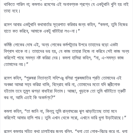
থাকিতে পারিল না; কমলাও রমেশের এই অনাবশ্যক প্রশ্নে যে একটুখানি খুশি হয় নাই
তাহা নহে।
রমেশ আবার একটুখানি কথাবার্তার সূত্রপাত করিবার জন্য কহিল, “কমলা, তুমি নিজের
হাতে কত করিবে, আমাকে একটু খাটাইয়া লও-না।”
কর্মিষ্ঠ লোকের দোষ এই, অন্য লোকের কর্মপটুতার উপরে তাহাদের বড়ো একটা
বিশ্বাস থাকে না। তাহাদের ভয় হয়, যে কাজ তাহারা নিজে না করিবে সেই কাজ অন্য
করিলেই পাছে সমস্ত নষ্ট করিয়া দেয়। কমলা হাসিয়া কহিল, “না, এ-সমস্ত কাজ
তোমাদের নয়।”
রমেশ কহিল, “পুরুষরা নিতান্তই সহিষ্ঞু বলিয়া পুরুষজাতির প্রতি তোমাদের এই
অবজ্ঞা আমরা সহ্য করিয়া থাকি, বিদ্রোহ করি না, তোমাদের মতো যদি স্ত্রীলোক
হইতাম তবে তুমুল ঝগড়া বাধাইয়া দিতাম। আচ্ছা, খুড়াকে তো তুমি খাটাইতে ত্রুটি
কর না, আমি এতই কি অকর্মণ্য?”
কমলা কহিল, “তা জানি না, কিন্তু তুমি রান্নাঘরের ঝুল ঝাড়াইতেছ তাহা মনে
করিলেই আমার হাসি পায়। তুমি এখান থেকে সরো, এখানে ভারি ধুলা উড়াইয়াছে।”
রমেশ কমলার সহিত কথা চালাইবার জন্য বলিল, “ধুলা তো লোক-বিচার করে না, ধুলা