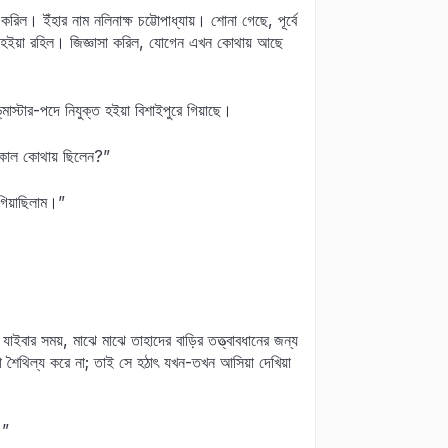
রিল। ইঁহার নাম নলিনাক্ষ চট্টোপাধ্যায়। শোনা গেছে, পূর্বে
ধ হইয়া রহিল। জিজ্ঞাসা করিল, যোগেন এখন কোথায় আছে
‌মাস্টার-পদে নিযুক্ত হইয়া বিশাইপুরে গিয়াছে।
তকাল কোথায় ছিলেন?”
িয়াছিলাম।”
াইবার সময়, মাঝে মাঝে তাহাদের বাড়ির তত্ত্বাবধানের জন্য
নো শৈথিল্য করে না; তাই সে হঠাৎ যখন-তখন আসিয়া দেখিয়া
।”