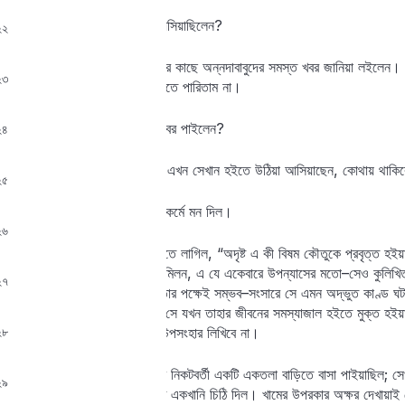
অক্ষয়। বলেন কী! কী করিতে আসিয়াছিলেন?
২২
চন্দ্র। তাহা তো জানি না। আমার কাছে অন্নদাবাবুদের সমস্ত খবর জানিয়া লইলেন। 
২৩
বেহারাকে না ডাকিতেন আমি চিনিতে পারিতাম না।
অক্ষয়। এখন কোথায় থাকেন, খবর পাইলেন?
২৪
চন্দ্র। এতদিন গাজিপুরে ছিলেন; এখন সেখান হইতে উঠিয়া আসিয়াছেন, কোথায় থাকিব
২৫
অক্ষয় বলিল, “ও” বলিয়া আপন কর্মে মন দিল।
২৬
রমেশ বাসায় ফিরিয়া আসিয়া ভাবিতে লাগিল, “অদৃষ্ট এ কী বিষম কৌতুকে প্রবৃত্ত 
নলিনাক্ষের সঙ্গে হেমনলিনীর এই মিলন, এ যে একেবারে উপন্যাসের মতো–সেও কুলিখিত 
২৭
অদৃষ্টেরই মতো বে-পরোয়া রচয়িতার পক্ষেই সম্ভব–সংসারে সে এমন অদ্ভুত কাণ্ড ঘটা
না।’ কিন্তু রমেশ ভাবিল, এবার সে যখন তাহার জীবনের সমস্যাজাল হইতে মুক্ত হইয়
২৮
অধ্যায়ে রমেশের পক্ষে নিদারুণ উপসংহার লিখিবে না।
যোগেন্দ্র বিশাইপুর জমিদার-বাড়ির নিকটবর্তী একটি একতলা বাড়িতে বাসা পাইয়াছিল;
২৯
বাজারের একটি লোক তাহার হাতে একখানি চিঠি দিল। খামের উপরকার অক্ষর দেখায়াই সে