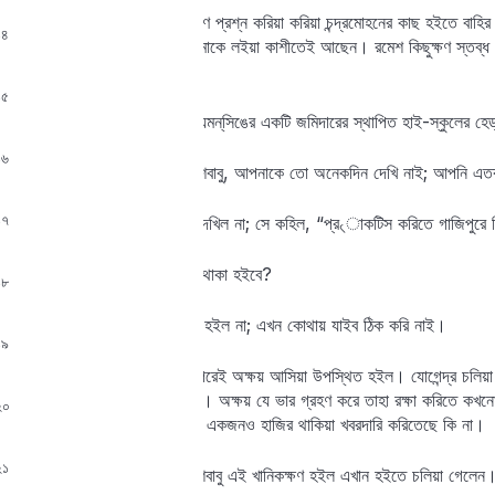
রমেশ তখন এই নলিনবাবুটির বিবরণ প্রশ্ন করিয়া করিয়া চন্দ্রমোহনের কাছ হইতে বাহির ক
১৪
রংপুরে ডাক্তারি করিতেন, এখন মাকে লইয়া কাশীতেই আছেন। রমেশ কিছুক্ষণ স্তব্
বলিতে পারেন?”
১৫
চন্দ্রমোহন খবর দিল, যোগেন্দ্র ময়মন্‌সিঙের একটি জমিদারের স্থাপিত হাই-স্কুলের হেড্
১৬
চন্দ্রমোহন জিজ্ঞাসা করিল, “রমেশবাবু, আপনাকে তো অনেকদিন দেখি নাই; আপনি এ
১৭
রমেশ আর গোপন করবার কারণ দেখিল না; সে কহিল, “প্র৻াকটিস করিতে গাজিপুরে গ
চন্দ্র। এখন তবে কি সেইখানেই থাকা হইবে?
১৮
রমেশ। না, সেখানে আমার থাকা হইল না; এখন কোথায় যাইব ঠিক করি নাই।
১৯
রমেশ চলিয়া যাইবার অনতিকাল পরেই অক্ষয় আসিয়া উপস্থিত হইল। যোগেন্দ্র চলিয়া য
অক্ষয়ের উপর ভার দিয়া গিয়াছিল। অক্ষয় যে ভার গ্রহণ করে তাহা রক্ষা করিতে কখ
২০
যায়, বাড়ির বেহারা দুজনের মধ্যে একজনও হাজির থাকিয়া খবরদারি করিতেছে কি না।
২১
চন্দ্রমোহন তাহাকে কহিল, “রমেশবাবু এই খানিকক্ষণ হইল এখান হইতে চলিয়া গেলেন