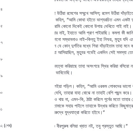
৫৪
এই বলিয়া যোগেন্দ্র চৌকি ছাড়িয়া উঠিয়া রমেশের সম্মুখে আসিল; রমেশ উঠিয়া দাঁড়
রুদ্ধ কণ্ঠ পরিষ্কার করিয়া লইয়া কহিল, “আমি কোথা হইতে ভাগ্যরচিত এমন একটা দুশ্
৫৫
মধ্যেই সম্পূর্ণ ধরা দেওয়া ছাড়া আমি কোনো দিকেই কোনো উপায় দেখিতে পাই না
কাহারো কাছে কিছুই গোপন করিবার নাই, ইহাতে আমি প্রাণ পাইয়াছি। কমলা কী জানিয়
বুঝিতে পারি নাই, আর বুঝিবার কোনো সম্ভাবনাও নাই–কিন্তু ইহা নিশ্চয়, মৃত্যু যদি 
৫৭
দিত, তবে শেষকালে আমরা দুজনে যে কোন্‌ দুর্গতির মধ্যে গিয়া দাঁড়াইতাম তাহা মনে
একদিন সে সমস্যা অকস্মাৎ উঠিয়া আসিয়াছিল, মৃত্যুর গর্ভেই একদিন সেই সমস্যা ত
৫৮
যোগেন্দ্র। কমলা যে নিশ্চয়ই আত্মহত্যা করিয়াছে তাহা অসংশয়ে স্থির করিয়া বসিয
গেল, এখন নলিনাক্ষের কথা আমি ভাবিতেছি।
৫৯
তাহার পরে যোগেন্দ্র নলিনাক্ষকে লইয়া পড়িল। কহিল, “আমি ওরকম লোকদের ভালো বুঝ
৬০
অনেক লোকের অন্যরকম মতিই দেখি, তাহারা যাহা বোঝে না তাহাই বেশি পছন্দ করে।
সে চা ছাড়িয়া দিয়াছে, মাছ-মাংসও খায় না, এমন-কি, ঠাট্টা করিলে পূর্বের মতো তাহার 
গতিক ভালো নয়। যাই হোক, তোমাকে সহায় পাইলে তাহাকে উদ্ধার করিতে কিছুমাত্র ব
৬১
হও, দুই বন্ধু মিলিয়া সন্ন্যাসীর বিরুদ্ধে যুদ্ধযাত্রা করিতে হইবে।”
৬২ (শেষ)
রমেশ হাসিয়া কহিল, “আমি যদিও বীরপুরুষ বলিয়া খ্যাত নই, তবু প্রস্তুত আছি।”