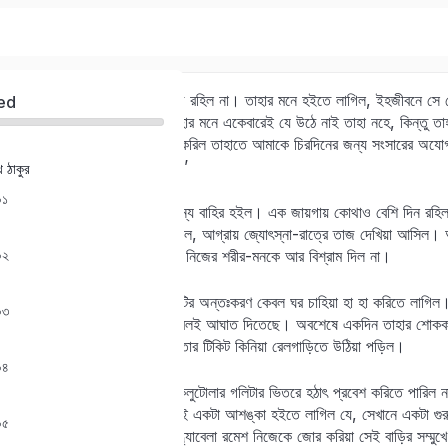
এখন রমেশের সম্মুখে কোনো কাজ রহিল না। তাহার মনে হইতে লাগিল, ইহজীবনে সে য
ed
পারিবে না। হেমনলিনীর কথা তাহার মনে একেবারেই যে উঠে নাই তাহা নহে, কিন্তু তাহা
জীবনে যে নিদারুণ ঘটনা আঘাত করিল তাহাতে আমাকে চিরদিনের জন্য সংসারের অযোগ্য 
স্থান পাইবার আশা কেন করিবে?’
থ ঠাকুর
Sign in
Sign up
০১
রমেশ ভ্রমণ করিয়া বেড়াইবার জন্য বাহির হইল। এক জায়গায় কোথাও বেশি দিন রহিল
দিল্লিতে কুতবমিনরের উপরে চড়িল, আগ্রায় জ্যোৎস্না-রাত্রে তাজ দেখিয়া আসিল। অমৃ
Sign in
০২
দেখিতে গেল–এমনি করিয়া রমেশ নিজের শরীর-মনকে আর বিশ্রাম দিল না।
Don’t have an account?
Sign up
অবশেষে এই ভ্রমণশ্রান্ত যুবকটির অন্তঃকরণ কেবল ঘর চাহিয়া হা হা করিতে লাগিল।
০৩
সম্ভবপর ঘরের সুখময় কল্পনা কেবলই আঘাত দিতেছে। অবশেষে একদিন তাহার শোককা
মস্ত দীর্ঘনিশ্বাস ফেলিয়া কলিকাতার টিকিট কিনিয়া রেলগাড়িতে উঠিয়া পড়িল।
০৪
কলিকাতায় পৌঁছিয়া রমেশ সেই কলুটোলার গলিটার ভিতরে হঠাৎ প্রবেশ করিতে পারিল না
ঠিকানা নাই। মনের মধ্যে কেবলই একটা আশঙ্কা হইতে লাগিল যে, সেখানে একটা গুরু
০৫
গিয়া ফিরিয়া আসিল। পরদিন সন্ধ্যাবেলা রমেশ নিজেকে জোর করিয়া সেই বাড়ির সম্ম