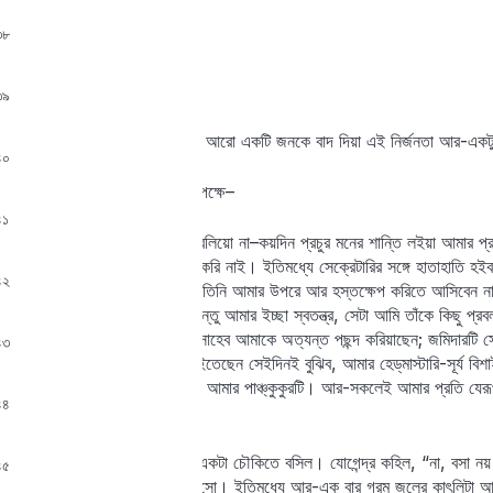
৩৮
যোগেন্দ্র। অর্থাৎ?
রমেশ। অর্থাৎ, নির্জন–
৩৯
যোগেন্দ্র। এইজন্য আমার মতো আরো একটি জনকে বাদ দিয়া এই নির্জনতা আর-একটু 
৪০
রমেশ। যাই বল, মনের শান্তির পক্ষে–
৪১
যোগেন্দ্র। ও-সব কথা আমাকে বলিয়ো না–কয়দিন প্রচুর মনের শান্তি লইয়া আমার প
এই শান্তি ভাঙিবার জন্য ত্রুটি করি নাই। ইতিমধ্যে সেক্রেটারির সঙ্গে হাতাহাতি 
৪২
যে-প্রকার পরিচয় দিয়াছি সহজে তিনি আমার উপরে আর হস্তক্ষেপ করিতে আসিবেন না
করাইয়া লইতে ইচ্ছুক ছিলেন–কিন্তু আমার ইচ্ছা স্বতন্ত্র, সেটা আমি তাঁকে কিছু প্রব
নিজগুণে নয়। এখানকার জয়েণ্ট্‌সাহেব আমাকে অত্যন্ত পছন্দ করিয়াছেন; জমিদারটি
৪৩
গেজেটে দেখিব, জয়েণ্ট্‌ বদলি হইতেছেন সেইদিনই বুঝিব, আমার হেড্‌মাস্টারি-সূর্
আমার একটিমাত্র আলাপী আছে, আমার পাঞ্চ্‌কুকুরটি। আর-সকলেই আমার প্রতি যেরূপ দ
৪৪
চলে না।
যোগেন্দ্রের বাসায় আসিয়া রমেশ একটা চৌকিতে বসিল। যোগেন্দ্র কহিল, “না, বসা 
৪৫
কুসংস্কার আছে, সেটা সারিয়া এসো। ইতিমধ্যে আর-এক বার গরম জলের কাৎলিটা আগু