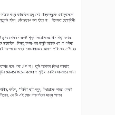
রিতে বাধ্য হইয়াছিল তবু সেই বাল্যবন্ধুকে এই দূরদেশে
টা আনন্দই হইল, কৌতূহলও কম হইল না। বিশেষত হেমনলিনী
মুদির দোকানে একটা শূন্য কেরোসিনের বাক্স খাড়া করিয়া
ত হইয়াছিল, কিন্তু চশমা-পরা বাবুটি তামাক খায় না শুনিয়া
ধি পরস্পরের মধ্যে কোনোপ্রকার আলাপ-পরিচয়ের চেষ্টা হয়
তোমার সঙ্গে পারা গেল না। তুমি আপনার দ্বিধা লইয়াই
দির দোকানে গুড়ের বাতাসা ও মুড়ির চাকতির মাঝখানে অটল
ে লাগিল; কহিল, “যিনিই যাই বলুন, বিধাতাকে আমরা কেহই
লিলেন, সে কি এই ঘোর পাড়াগাঁয়ের মধ্যে আমার