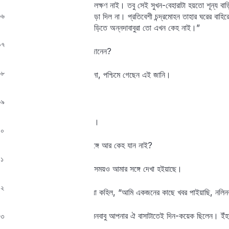
ভিতরে কোনো লোক আছে এমন লক্ষণ নাই। তবু সেই সুখন-বেহারাটা হয়তো শূন্য বাড়ি
০৬
বারকতক আঘাত করিল। কেহ সাড়া দিল না। প্রতিবেশী চন্দ্রমোহন তাহার ঘরের বাহির
নাকি। ভালো আছেন তো? এ বাড়িতে অন্নদাবাবুরা তো এখন কেহ নাই।”
Lost your password?
Remember me
০৭
রমেশ। তাঁহারা কোথায় গেছেন জানেন?
০৮
চন্দ্র। সে খবর তো বলিতে পারি না, পশ্চিমে গেছেন এই জানি।
রমেশ। কে কে গেছেন মশায়?
০৯
চন্দ্র। অন্নদাবাবু আর তাঁর মেয়ে।
১০
রমেশ। ঠিক জানেন, তাঁহাদের সঙ্গে আর কেহ যান নাই?
১১
চন্দ্র। ঠিক জানি বৈকি। যাইবার সময়ও আমার সঙ্গে দেখা হইয়াছে।
১২
তখন রমেশ ধৈর্যরক্ষায় অক্ষম হইয়া কহিল, “আমি একজনের কাছে খবর পাইয়াছি, নলিনবাব
চন্দ্র। ভুল খবর পাইয়াছেন। নলিনবাবু আপনার ঐ বাসাটাতেই দিন-কয়েক ছিলেন। ইঁহার
১৩