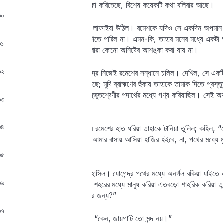
বিশাইপুরের একটি দোকানে অপেক্ষা করিতেছে, বিশেষ কয়েকটি কথা বলিবার আছে।
৩০
যোগেন্দ্র একেবারে চৌকি ছাড়িয়া লাফাইয়া উঠিল। রমেশকে যদিও সে একদিন অপমান ক
এতদিন অদর্শনের পরে ফিরাইয়া দিতে পারিল না। এমন-কি, তাহার মনের মধ্যে এক
৩১
যখন কাছে নাই, তখন রমেশের দ্বারা কোনো অনিষ্টের আশঙ্কা করা যায় না।
৩২
পত্রবাহকটিকে সঙ্গে করিয়া যোগেন্দ্র নিজেই রমেশের সন্ধানে চলিল। দেখিল, সে একটি 
তাহার উপরে চুপ করিয়া বসিয়া আছে; মুদি ব্রাহ্মণের হুঁকায় তাহাকে তামাক দিতে প্রস্তু
মুদি তাহাকে শহরজাত কোনো অদ্ভুতশ্রেণীর পদার্থের মধ্যে গণ্য করিয়াছিল। সেই অব
৩৩
নাই।
৩৪
যোগেন্দ্র সবেগে আসিয়া একেবারে রমেশের হাত ধরিয়া তাহাকে টানিয়া তুলিল; কহিল, “
গেলে। কোথায় একেবারে সোজা আমার বাসায় আসিয়া হাজির হইবে, না, পথের মধ্যে মু
হইয়া বসিয়া আছ!”
৩৫
রমেশ অপ্রতিভ হইয়া একটুখানি হাসিল। যোগেন্দ্র পথের মধ্যে অনর্গল বকিয়া যাইত
৩৬
চিনিতে পারি নাই। তিনি আমাকে শহরের মধ্যে মানুষ করিয়া এতবড়ো শাহরিক করিয়া তু
জীবাত্মাটাকে একেবারে মাঠে মারিবার জন্য?”
৩৭
রমেশ চারি দিকে তাকাইয়া কহিল, “কেন, জায়গাটি তো মন্দ নয়।”