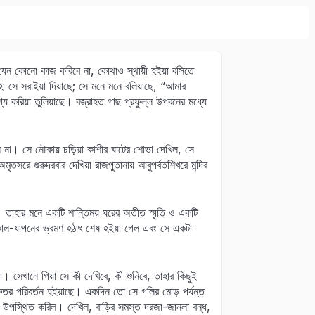
েন কোনো কাজ করিবে না, কোথাও স্থায়ী হইয়া বসিতে
 সে সরাইয়া দিয়াছে; সে মনে মনে বলিয়াছে, “আমার
করিয়া তুলিয়াছে। বজ্রাহত গাছ প্রফুল্ল উপবনের মধ্যে
 না। সে নৌকায় চড়িয়া কাশীর ঘাটের শোভা দেখিল, সে
তসরে গুরুদরবার দেখিয়া রাজপুতানায় আবুপর্বতশিখরে মন্দির
 তাহার মনে একটি শান্তিময় ঘরের অতীত স্মৃতি ও একটি
ল-যাপনের ভ্রমণ হঠাৎ শেষ হইয়া গেল এবং সে একটা
। সেখানে গিয়া সে কী দেখিবে, কী শুনিবে, তাহার কিছুই
তর পরিবর্তন হইয়াছে। একদিন তো সে গলির মোড় পর্যন্ত
ুখে উপস্থিত করিল। দেখিল, বাড়ির সমস্ত দরজা-জানলা বন্ধ,