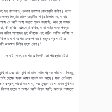
াইতেই দুই বাল্যবন্ধু একবার পরস্পর কোলাকুলি করিল। রমেশ
ছেদ্য মিথ্যার জালে জড়াইয়া পড়িয়াছিলাম যে, তাহার
ই। আজ যে আমি তাহা হইতে মুক্ত হইয়াছি, আর যে আমার
া, কী ভাবিয়া আত্মহত্যা করিল, তাহা আমি আজ পর্যন্ত
এমন করিয়া আমাদের দুই জীবনের এই কঠিন গ্রন্থি কাটিয়া না
 করিলে এখনো আমার হৃৎকম্প হয়। মৃত্যুর গ্রাস হইতে
েমনি অকস্মাৎ বিলীন হইয়া গেল।”
়ো না। সে যাই হোক, তোমার এ দিকটা তো পরিষ্কার হইয়া
ি না এবং যাহা বুঝি না তাহা আমি পছন্দও করি না। কিন্তু
 তাই হেমের জন্য আমার যথেষ্ট ভয় আছে। যখন দেখিলাম,
চোখ ছল্‌ছল্‌ করিয়া আসে না, বরং মৃদুমন্দ হাসে, তখন বুঝিলাম
িলম্ব হইবে না তাহাও আমি নিশ্চয় জানি; অতএব প্রস্তুত