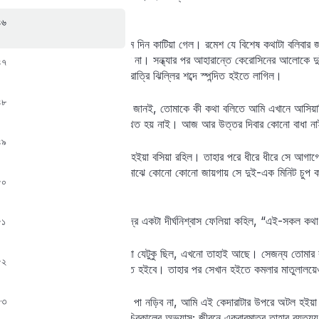
বার চা খাইয়া লইব।”
৪৬
এইরূপে আহার আলাপ ও বিশ্রামে দিন কাটিয়া গেল। রমেশ যে বিশেষ কথাটা বলিবার জন
কোনোমেতই বলিবার অবকাশ দিল না। সন্ধ্যার পর আহারান্তে কেরোসিনের আলোকে দুইজ
৪৭
ডাকিয়া গেল ও বাহিরে অন্ধকার রাত্রি ঝিল্লির শব্দে স্পন্দিত হইতে লাগিল।
৪৮
রমেশ কহিল, “যোগেন, তুমি তো জানই, তোমাকে কী কথা বলিতে আমি এখানে আসিয়াছি
উত্তর করিবার সময় তখন উপস্থিত হয় নাই। আজ আর উত্তর দিবার কোনো বাধা ন
৪৯
এই বলিয়া রমেশ কিছুক্ষণ স্তব্ধ হইয়া বসিয়া রহিল। তাহার পরে ধীরে ধীরে সে আগাগ
হইয়া কণ্ঠ কম্পিত হইল, মাঝে মাঝে কোনো কোনো জায়গায় সে দুই-এক মিনিট চুপ করি
৫০
শুনিল।
যখন বলা হইয়া গেল তখন যোগেন্দ্র একটা দীর্ঘনিশ্বাস ফেলিয়া কহিল, “এই-সকল কথ
৫১
রমেশ। বিশ্বাস করার হেতু তখনো যেটুকু ছিল, এখনো তাহাই আছে। সেজন্য তোমার কাছে
৫২
সে গ্রামে একবার তোমাকে যাইতে হইবে। তাহার পর সেখান হইতে কমলার মাতুলালয়ে
৫৩
যোগেন্দ্র। আমি কোনোখানে এক পা নড়িব না, আমি এই কেদারাটার উপরে অটল হইয়া ব
সকল কথাই বিশ্বাস করা আমার চিরকালের অভ্যাস; জীবনে একবারমাত্র তাহার ব্যত্য