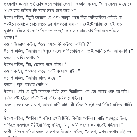
তৎক্ষণাৎ কমলার দুই চোখ জলে ভরিয়া গেল। জিজ্ঞাসা করিল, “উমি কেমন আছে রে
? সে তার মাসিকে কি মাঝে মাঝে মনে করে ?”
উমেশ কহিল, “তুমি তাহাকে যে এক-জোড়া গহনা দিয়া আসিয়াছিলে সেইটে না
পরাইলে তাহাকে কোনোমতে দুধ খাওয়ানো যায় না। সেইটে পরিয়া সে দুই হাত
ঘুরাইয়া বলিতে থাকে ‘মাসি গ-গ গেছে’, আর তার মার চোখ দিয়া জল পড়িতে
থাকে।”
কমলা জিজ্ঞাসা করিল, “তুই এখানে কী করিতে আসিলি ?”
উমেশ কহিল, “আমার গাজিপুরে ভালো লাগিতেছিল না, তাই আমি চলিয়া আসিয়াছি।”
কমলা। যাবি কোথায় ?
উমেশ কহিল, “মা, তোমার সঙ্গে যাইব।”
কমলা কহিল, “আমার কাছে একটি পয়সাও নাই।”
উমেশ কহিল, “আমার কাছে আছে।”
কমলা। তুই কোথায় পেলি ?
উমেশ। সেই যে তুমি আমাকে পাঁচটা টাকা দিয়াছিলে, সে তো আমার খরচ হয় নাই।
বলিয়া গাঁট হইতে পাঁচটা টাকা বাহির করিয়া দেখাইল।
কমলা। তবে চল্‌ উমেশ, আমরা কাশী যাই, কী বলিস ? তুই তো টিকিট করিতে পারিবি
?
উমেশ কহিল, “পারিব।” বলিয়া তখনি টিকিট কিনিয়া আনিল। গাড়ি প্রস্তুত ছিল,
গাড়িতে কমলাকে উঠাইয়া দিল; কহিল, “মা, আমি পাশের কামরাতেই রহিলাম।”
কাশী স্টেশনে নামিয়া কমলা উমেশকে জিজ্ঞাসা করিল, “উমেশ, এখন কোথায় যাই বল্‌