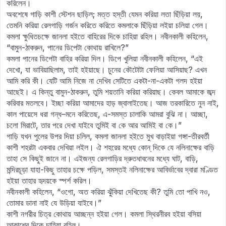
করিলেন।
অবশেষে গাড়ি কাশী স্টেশন ছাড়িল; মত্ত হস্তী যেমন করিয়া লতা ছিঁড়িয়া লয়,
তেমনি করিয়া রেলগাড়ি গর্জন করিতে করিতে কমলাকে ছিঁড়িয়া লইয়া চলিয়া গেল।
কমলা ক্ষুধিতচক্ষে জানলা হইতে বাহিরের দিকে চাহিয়া রহিল। নবীনকালী কহিলেন,
“বামুন-ঠাকরুন, পানের ডিপেটা কোথায় রাখিলে?”
কমলা পানের ডিপেটা বাহির করিয়া দিল। ডিপে খুলিয়া নবীনকালী কহিলেন, “এই
দেখো, যা ভাবিয়াছিলাম, তাই হইয়াছে। চুনের কৌটোটা ফেলিয়া আসিয়াছ? এখন
আমি করি কী। যেটি আমি নিজে না দেখিব সেটিতে একটা-না-একটা গলদ হইয়া
আছেই। এ কিন্তু বামুন-ঠাকরুন, তুমি শয়তানি করিয়া করিয়াছ। কেবল আমাকে জব্দ
করিবার মতলবে। ইচ্ছা করিয়া আমাদের হাড় জ্বালাইতেছ। আজ তরকারিতে নুন নাই,
কাল পায়েসে ধরা গন্ধ–মনে করিতেছ, এ-সমস্ত চালাকি আমরা বুঝি না। আচ্ছা,
চলো মিরাটে, তার পরে দেখা যাইবে তুমিই বা কে আর আমিই বা কে।”
গাড়ি যখন পুলের উপর দিয়া চলিল, কমলা জানলা হইতে মুখ বাড়াইয়া গঙ্গা-তীরবর্তী
কাশী শহরটা একবার দেখিয়া লইল। ঐ শহরের মধ্যে কোন্‌ দিকে যে নলিনাক্ষের বাড়ি
তাহা সে কিছুই জানে না। এইজন্য রেলগাড়ির দ্রুতধাবনের মধ্যে ঘাট, বাড়ি,
মন্দিরচূড়া যাহা-কিছু তাহার চক্ষে পড়িল, সমস্তই নলিনাক্ষের আবির্ভাবের দ্বারা মণ্ডিত
হইয়া তাহার হৃদয়কে স্পর্শ করিল।
নবীনকালী কহিলেন, “ওগো, অত করিয়া ঝুঁকিয়া দেখিতেছ কী? তুমি তো পাখি নও,
তোমার ডানা নাই যে উড়িয়া যাইবে।”
কাশী নগরীর চিত্র কোথায় আচ্ছন্ন হইয়া গেল। কমলা স্থিরনীরব হইয়া বসিয়া
আকাশের দিকে চাহিয়া রহিল।