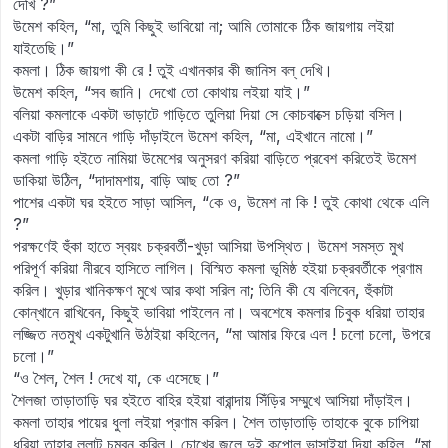
দেখি ?”
উমেশ কহিল, “মা, তুমি কিছুই ভাবিয়ো না; আমি তোমাকে ঠিক জায়গায় লইয়া
যাইতেছি।”
কমলা। ঠিক জায়গা কী রে ! তুই এখানকার কী জানিস বল্‌ দেখি।
উমেশ কহিল, “সব জানি। দেখো তো কোথায় লইয়া যাই।”
বলিয়া কমলাকে একটা ভাড়াটে গাড়িতে তুলিয়া দিয়া সে কোচবাক্সে চড়িয়া বসিল।
একটা বাড়ির সামনে গাড়ি দাঁড়াইলে উমেশ কহিল, “মা, এইখানে নামো।”
কমলা গাড়ি হইতে নামিয়া উমেশের অনুসরণ করিয়া বাড়িতে প্রবেশ করিতেই উমেশ
ডাকিয়া উঠিল, “দাদামশায়, বাড়ি আছ তো ?”
পাশের একটা ঘর হইতে সাড়া আসিল, “কে ও, উমেশ না কি ! তুই কোথা থেকে এলি
?”
পরক্ষণেই হুঁকা হাতে স্বয়ং চক্রবর্তী-খুড়া আসিয়া উপস্থিত। উমেশ সমস্ত মুখ
পরিপূর্ণ করিয়া নীরবে হাসিতে লাগিল। বিস্মিত কমলা ভূমিষ্ঠ হইয়া চক্রবর্তীকে প্রণাম
করিল। খুড়ার খানিকক্ষণ মুখে আর কথা সরিল না; তিনি কী যে বলিবেন, হুঁকাটা
কোন্‌খানে রাখিবেন, কিছুই ভাবিয়া পাইলেন না। অবশেষে কমলার চিবুক ধরিয়া তাহার
লজ্জিত নতমুখ একটুখানি উঠাইয়া কহিলেন, “মা আমার ফিরে এল ! চলো চলো, উপরে
চলো।”
“ও শৈল, শৈল ! দেখে যা, কে এসেছে।”
শৈলজা তাড়াতাড়ি ঘর হইতে বাহির হইয়া বারান্দায় সিঁড়ির সম্মুখে আসিয়া দাঁড়াইল।
কমলা তাহার পায়ের ধুলা লইয়া প্রণাম করিল। শৈল তাড়াতাড়ি তাহাকে বুকে চাপিয়া
ধরিয়া তাহার ললাট চুম্বন করিল। চোখের জলে দুই কপোল ভাসাইয়া দিয়া কহিল, “মা