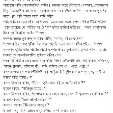
অবশেষে গাড়ি মোগলসরাইয়ে থামিল। কমলার কাছে স্টেশনের গোলমাল, লোকজনের
ভিড়, সমস্তই ছায়ার মতো, স্বপ্নের মতো বোধ হইতে লাগিল। সে কলের পুতলির
মতো এক গাড়ি হইতে অন্য গাড়ি উঠিল।
গাড়ি ছাড়িবার সময় হইয়া আসিতেছে, এমন সময় কমলা হঠাৎ চমকিয়া উঠিয়া শুনিতে
পাইল তাহাকে কে পরিচিত কণ্ঠে “মা” বলিয়া ডাকিয়া উঠিয়াছে। কমলা প্ল্যাট্‌ফর্মের
দিকে মুখ ফিরাইয়া দেখিল–উমেশ।
কমলার সমস্ত মুখ উজ্জ্বল হইয়া উঠিল; “কহিল, কী রে উমেশ!”
উমেশ গাড়ির দরজা খুলিয়া দিল এবং মুহূর্তের মধ্যে কমলা নামিয়া পড়িল। উমেশ
তৎক্ষণাৎ ভূমিষ্ঠ হইয়া প্রণাম করিয়া কমলার পায়ের ধুলা মাথায় তুলিয়া লইল। তাহার
সমস্ত মুখ আকর্ণপ্রসারিত হাসিতে ভরিয়া গেল।
পরক্ষণেই গার্ড কামরার দরজা বন্ধ করিয়া দিল। নবীনকালী চেঁচামেচি করিতে লাগিলেন,
“বামুন-ঠাকরুন, করিতেছ কী ! গাড়ি ছাড়িয়া দেয় যে ! ওঠো, ওঠো !”
কমলার কানে সে কথা পৌঁছিলই না। গাড়িও বাঁশি ফুঁকিয়া দিয়া গস্‌গস্‌ শব্দে স্টেশন
হইতে বাহির হইয়া গেল।
কমলা জিজ্ঞাসা করিল, “উমেশ, তুই কোথা হইতে আসিতেছিস ?”
উমেশ কহিল, “গাজিপুর হইতে।”
কমলা জিজ্ঞাসা করিল, “সেখানে সকলে ভালো আছেন তো ? খুড়ামশায়ের কী খবর ?”
উমেশ কহিল, “তিনি ভালো আছেন।”
কমলা। আমার দিদি কেমন আছেন ?
উমেশ। মা, তিনি তোমার জন্য কাঁদিয়া অনর্থ করিতেছেন।