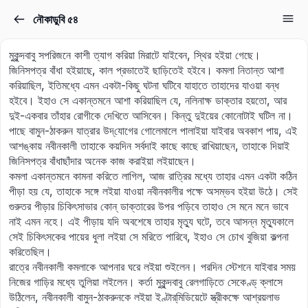
নৌকাডুবি ৫৪
Sign in
Sign up
মুকুন্দবাবু সপরিজনে কাশী ত্যাগ করিয়া মিরাটে যাইবেন, স্থির হইয়া গেছে।
Sign in
জিনিসপত্র বাঁধা হইয়াছে, কাল প্রভাতেই ছাড়িতেই হইবে। কমলা নিতান্ত আশা
করিয়াছিল, ইতিমধ্যে এমন একটা-কিছু ঘটনা ঘটিবে যাহাতে তাহাদের যাওয়া বন্ধ
Don’t have an account?
Sign up
হইবে। ইহাও সে একান্তমনে আশা করিয়াছিল যে, নলিনাক্ষ ডাক্তার হয়তো, আর
দুই-একবার তাঁহার রোগীকে দেখিতে আসিবেন। কিন্তু দুইয়ের কোনোটাই ঘটিল না।
পাছে বামুন-ঠাকরুন যাত্রার উদ্‌যোগের গোলেমালে পালাইয়া যাইবার অবকাশ পায়, এই
আশঙ্কায় নবীনকালী তাহাকে কয়দিন সর্বদাই কাছে কাছে রাখিয়াছেন, তাহাকে দিয়াই
জিনিসপত্র বাঁধাছাঁদার অনেক কাজ করাইয়া লইয়াছেন।
কমলা একান্তমনে কামনা করিতে লাগিল, আজ রাত্রির মধ্যে তাহার এমন একটা কঠিন
পীড়া হয় যে, তাহাকে সঙ্গে লইয়া যাওয়া নবীনকালীর পক্ষে অসম্ভব হইয়া উঠে। সেই
গুরুতর পীড়ার চিকিৎসাভার কোন্‌ ডাক্তারের উপর পড়িবে তাহাও সে মনে মনে ভাবে
নাই এমন নহে। এই পীড়ায় যদি অবশেষে তাহার মৃত্যু ঘটে, তবে আসন্ন মৃত্যুকালে
Lost your password?
সেই চিকিৎসকের পায়ের ধুলা লইয়া সে মরিতে পারিবে, ইহাও সে চোখ বুজিয়া কল্পনা
Remember me
করিতেছিল।
রাত্রে নবীনকালী কমলাকে আপনার ঘরে লইয়া শুইলেন। পরদিন স্টেশনে যাইবার সময়
নিজের গাড়ির মধ্যে তুলিয়া লইলেন। কর্তা মুকুন্দবাবু রেলগাড়িতে সেকেণ্ড্‌ ক্লাসে
উঠিলেন, নবীনকালী বামুন-ঠাকরুনকে লইয়া ইণ্টার্‌মিডিয়েটে স্ত্রীকক্ষে আশ্রয়লাভ