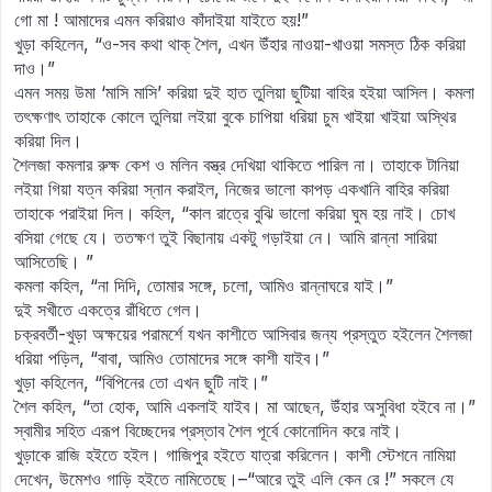
গো মা ! আমাদের এমন করিয়াও কাঁদাইয়া যাইতে হয়!”
খুড়া কহিলেন, “ও-সব কথা থাক্‌ শৈল, এখন উঁহার নাওয়া-খাওয়া সমস্ত ঠিক করিয়া
দাও।”
এমন সময় উমা ‘মাসি মাসি’ করিয়া দুই হাত তুলিয়া ছুটিয়া বাহির হইয়া আসিল। কমলা
তৎক্ষণাৎ তাহাকে কোলে তুলিয়া লইয়া বুকে চাপিয়া ধরিয়া চুম খাইয়া খাইয়া অস্থির
করিয়া দিল।
শৈলজা কমলার রুক্ষ কেশ ও মলিন বস্ত্র দেখিয়া থাকিতে পারিল না। তাহাকে টানিয়া
লইয়া গিয়া যত্ন করিয়া স্নান করাইল, নিজের ভালো কাপড় একখানি বাহির করিয়া
তাহাকে পরাইয়া দিল। কহিল, “কাল রাত্রে বুঝি ভালো করিয়া ঘুম হয় নাই। চোখ
বসিয়া গেছে যে। ততক্ষণ তুই বিছানায় একটু গড়াইয়া নে। আমি রান্না সারিয়া
আসিতেছি। ”
কমলা কহিল, “না দিদি, তোমার সঙ্গে, চলো, আমিও রান্নাঘরে যাই।”
দুই সখীতে একত্রে রাঁধিতে গেল।
চক্রবর্তী-খুড়া অক্ষয়ের পরামর্শে যখন কাশীতে আসিবার জন্য প্রস্তুত হইলেন শৈলজা
ধরিয়া পড়িল, “বাবা, আমিও তোমাদের সঙ্গে কাশী যাইব।”
খুড়া কহিলেন, “বিপিনের তো এখন ছুটি নাই।”
শৈল কহিল, “তা হোক, আমি একলাই যাইব। মা আছেন, উঁহার অসুবিধা হইবে না।”
স্বামীর সহিত এরূপ বিচ্ছেদের প্রস্তাব শৈল পূর্বে কোনোদিন করে নাই।
খুড়াকে রাজি হইতে হইল। গাজিপুর হইতে যাত্রা করিলেন। কাশী স্টেশনে নামিয়া
দেখেন, উমেশও গাড়ি হইতে নামিতেছে।–“আরে তুই এলি কেন রে !” সকলে যে