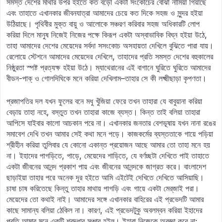
সমস্ত দেশের মাথার উপর হইতে কত বড়ো একটা সংকোচের বোঝা নামিয়া গিয়াছে
এবং তাহাতে এখানকার জীবনযাত্রা আমাদের চেয়ে কত দিকে সহজ ও সুন্দর হইয়া
উঠিয়াছে। পৃথিবীর মুক্ত বায়ু ও আলোকে সঞ্চরণ করিবার সহজ অধিকারটি লোপ
করিয়া দিলে মানুষ নিজেই নিজের পক্ষে কিরূপ একটা অস্বাভাবিক বিঘ্ন হইয়া উঠে,
তাহা আমাদের দেশের মেয়েদের সর্বদা সসংকোচ অসহায়তা দেখিলে বুঝিতে পারা যায়।
রেলোয়ে স্টেশনে আমাদের মেয়েদের দেখিলে, তাহাদের প্রতি সমস্ত দেশের বহুকালের
নিষ্ঠুরতা স্পষ্ট প্রত্যক্ষ হইয়া উঠে। ম্যাথেরানের এই বাগানে ঘুরিতে ঘুরিতে আমাদের
বীডন-পাক্‌ ও গোলদিঘিকে মনে করিয়া দেখিলাম–তাহার সে কী লক্ষ্মীছাড়া কৃপণতা।
প্রজাপতির দল যখন ফুলের বনে মধু খুঁজিয়া ফেরে তখন তাহারা যে বাবুয়ানা করিয়া
বেড়ায় তাহা নহে, বস্তুত তখন তাহারা কাজে ব্যস্ত। কিন্ত তাই বলিয়া তাহারা
আপিসে যাইবার কালো আচকান পরে না। এখানকার জনতার বেশভূষায় যখন নানা রঙের
সমাবেশ দেখি তখন আমার সেই কথা মনে পড়ে। কাজকর্মের ব্যস্ততাকে গায়ে পড়িয়া
শ্রীহীন করিয়া তুলিবার যে কোনো একান্ত প্রয়োজন আছে আমার তো তাহা মনে হয়
না। ইহাদের পাগড়িতে, পাড়ে, মেয়েদের শাড়িতে, যে বর্ণচ্ছটা দেখিতে পাই তাহাতে
একটা জীবনের আনন্দ প্রকাশ পায় এবং জীবনের আনন্দকে জাগ্রত করে। বাংলাদেশ
ছাড়াইয়া তাহার পরে অনেক দূর হইতে আমি এইটেই দেখিতে দেখিতে আসিয়াছি।
চাষা চাষ করিতেছে কিন্তু তাহার মাথায় পাগড়ি এবং গায়ে একটা মের্‌জাই পরা।
মেয়েদের তো কথাই নাই। আমাদের সঙ্গে এখানকার বাহিরের এই প্রভেদটি আমার
কাছে সামান্য বলিয়া ঠেকিল না। কারণ, এই প্রভেদটুকু অবলম্বন করিয়া ইহাদের
প্রতি আমার মনে একটি শ্রদ্ধার সঞ্চার হইল। ইহারা নিজেকে অবজ্ঞা করে না;