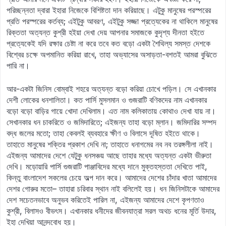
পরিচ্ছন্নতা দ্বারা ইহারা নিজেকে বিশিষ্টতা দান করিয়াছে। এটুকু মানুষের পরস্পরের
প্রতি পরস্পরের কর্তব্য; এইটুকু আবরণ, এইটুকু সজ্জা প্রত্যেকের না থাকিলে মানুষের
রিক্ততা অত্যন্ত কুশ্রী হইয়া দেখা দেয় আপনার সমাজকে কুদৃশ্য দীনতা হইতে
প্রত্যেকেই যদি রক্ষার চেষ্টা না করে তবে কত বড়ো একটা শৈথিল্য সমস্ত দেশকে
বিশ্বের চক্ষে অপমানিত করিয়া রাখে, তাহা অভ্যাসের অসাড়তা-বশতই আমরা বুঝিতে
পারি না।
আর-একটা জিনিস বোম্বাই শহরে অত্যন্ত বড়ো করিয়া চোখে পড়িল। সে এখানকার
দেশী লোকের ধনশালিতা। কত পার্সি মুসলমান ও গুজরাটি বণিকদের নাম এখানকার
বড়ো বড়ো বাড়ির গায়ে খোদা দেখিলাম। এত নাম কলিকাতায় কোথাও দেখা যায় না।
সেখানকার ধন চাকরিতে ও জমিদারিতে; এইজন্য তাহা বড়ো ম্লান। জমিদারির সম্পদ
বদ্ধ জলের মতো; তাহা কেবলই ব্যবহারে ক্ষীণ ও বিলাসে দূষিত হইতে থাকে।
তাহাতে মানুষের শক্তির প্রকাশ দেখি না; তাহাতে ধনাগমের নব নব তরঙ্গলীলা নাই।
এইজন্য আমাদের দেশে যেটুকু ধনসঞ্চয় আছে তাহার মধ্যে অত্যন্ত একটা ভীরুতা
দেখি। মড়োয়ারি পার্সি গুজরাটি পাঞ্জাবিদের মধ্যে দানে মুক্তহস্ততা দেখিতে পাই,
কিন্তু বাংলাদেশ সকলের চেয়ে অল্প দান করে। আমাদের দেশের চাঁদার খাতা আমাদের
দেশর গোরুর মতো– তাহারা চরিবার স্থান নাই বলিলেই হয়। ধন জিনিসটাকে আমাদের
দেশ সচেতনভাবে অনুভব করিতেই পারিল না, এইজন্য আমাদের দেশে কৃপণতাও
কুশ্রী, বিলাসও বীভৎস। এখানকার ধনীদের জীবনযাত্রা সরল অথচ ধনের মূর্তি উদার,
ইহা দেখিয়া আনন্দবোধ হয়।