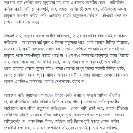
সবচেয়ে যাহা দেখিয়া হৃদয় জুড়াইয়া যায় তাহা এখানকার নরনারীর মেলা। নারীবর্জিত
কলিকাতার দৈন্যটা যে কতখানি, তাহা এখানে আসিলেই দেখা যায়, কলিকাতায় আমরা
মানুষকে আধখানা করিয়া দেখি, এইজন্য তাহার আনন্দরূপ দেখি না। নিশ্চয়ই সেই না-
দেখার একটা দণ্ড আছে।
নিশ্চয়ই তাহা মানুষের মনকে সংকীর্ণ করিতেছে, তাহার স্বাভাবিক বিকাশ হইতে বঞ্চিত
করিতেছে। অপরাহ্নে স্ত্রীপুরুষ ও শিশুরা সমুদ্রের ধারে একই আনন্দে মিলিত হইয়াছে,
সত্যের এই একটি অত্যন্ত স্বাভাবিক শোভা না দেখিতে পাওয়ার মতো ভাগ্যহীনতা
মানুষের পক্ষে আর-কিছুই হইতে পারে না । যে দুঃখ আমাদের অভ্যস্ত হইয়া গিয়াছে
তাহা আমাদিগকে অচেতন করিয়া রাখে, কিন্তু তাহার ক্ষতি প্রত্যহই জমা হইতে
থাকে তাহাতে কোনো সন্দেহ নাই। ঘরের কোণের মধ্যে আমরা নরনারী মিলিয়া থাকি,
কিন্তু সে মিলন কি সম্পূর্ণ। বাহিরে মিলিবার যে উদার বিশ্ব রহিয়াছে সেখানে কি সরল
আনন্দে একদিনও আমাদের পরস্পর দেখাসাক্ষাৎ হইবে না।
আমাদের গাড়ি ম্যাথেরান পাহাড়ের উপরে একটা বাগানের সম্মুখে আসিয়া দাঁড়াইল।
ছোটো বাগানটিকে বেষ্টন করিয়া চারি দিকে বেঞ্চ পাতা। সেখানেও দেখি কুলস্ত্রীরা
আত্মীয়দের সঙ্গে বসিয়া বায়ুসেবন করিতেছেন। কেবল পার্সি রমণী নহে, কপালে সিঁদুরের
ফোঁটা পরা মারাঠি মেয়েরাও বসিয়া আছেন–মুখে কেমন প্রশান্ত প্রসন্নতা। নিজের
অস্তিত্বটা যে একটা বিষম বিপদ, সেটাকে চারি দিকের দৃষ্টি হইতে কেমন করিয়া
ঠেকাইয়া রাখা যায়, এ ভাবনা লেশমাত্র তাঁহাদের মনে নাই। মনে মনে ভাবিলাম,