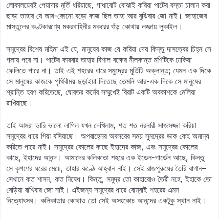
লোকালয়েরই পেয়াদার মূর্তি ধরিয়াছে, গাধাবোট বোঝাই করিয়া পাটের বস্তা চালান করা
ছাড়া তাহার যে আর-কোনো বড়ো কাজ ছিল তাহা আর বুঝিবার জো নাই। জাহাজের
মাস্তুলের কণ্টকারণ্যে মকরবাহিনীর মকরের শুঁড় কোথায় লজ্জায় লুকাইল।
সমুদ্রের বিশেষ মহিমা এই যে, মানুষের কাজ যে করিয়া দেয় কিন্তু দাসত্বের চিহ্ন সে
গলায় পরে না। পাটের কারবার তাহার বিশাল বক্ষের নীলকান্ত মণিটিকে ঢাকিয়া
ফেলিতে পারে না। তাই এই শহরের ধারে সমুদ্রের মূর্তিটি অক্লান্ত; যেমন এক দিকে
সে মানুষের কাজকে পৃথিবীময় ছড়াইয়া দিতেছে তেমনি আর-এক দিকে সে মানুষের
শ্রান্তি হরণ করিতেছে, ঘোরতর কর্মের সম্মুখেই বিরাট একটি অবকাশকে মেলিয়া
রাখিয়াছে।
তাই আমরা ভারি ভালো লাগিল যখন দেখিলাম, শত শত নরনারী সাজসজ্জা করিয়া
সমুদ্রের ধারে গিয়া বসিয়াছে। অপরাহ্নের অবসরের সময় সুমদ্রের ডাক কেহ অমান্য
করিতে পারে নাই। সমুদ্রের কোলের কাছে ইহাদের কাজ, এবং সমুদ্রের কোলের
কাছে, ইহাদের আনন্দ। আমাদের কলিকাতা শহরে এক ইডেন-গার্ডেন আছে, কিন্তু
সে কৃপণের ঘরের মেয়ে, তাহার কণ্ঠে আহ্বান নাই। সেই রাজপুরুষের তৈরি বাগান–
সেখানে কত শাসন, কত নিষেধ। কিন্তু, সমুদ্র তো কাহারোও তৈরী নহে, ইহাকে তো
বেড়িয়া রাখিবার জো নাই। এইজন্য সমুদ্রের ধারে বোম্বাই শহরের এমন
নিত্যোৎসব। কলিকাতার কোথাও তো সেই অসংকোচ আনন্দের একটুকু স্থান নাই।