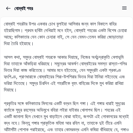
বোম্বাই শহর
Sign in
Sign up
বোম্বাই শহরটার উপর একবার চোখ বুলাইয়া আসিবার জন্য কাল বিকালে বাহির
Sign in
হইয়াছিলাম। প্রথম ছবিটা দেখিয়াই মনে হইল, বোম্বাই শহরের একটা বিশেষ চেহারা
আছে; কলিকাতার যেন কোন চেহারা নাই, সে যেন যেমন-তেমন করিয়া জোড়াতাড়া
Don’t have an account?
Sign up
দিয়া তৈরি হইয়াছে।
আসল কথা, সমুদ্র বোম্বাই শহরকে আকার দিয়াছে, নিজের অর্ধচন্দ্রাকৃতি বেলাভূমি
দিয়া তাহাকে আঁকড়িয়া ধরিয়াছে। সমুদ্রের আকর্ষণ বোম্বাইয়ের সমস্ত রাস্তা-গলির
ভিতর দিয়া কাজ করিতেছে। আমার মনে হইতেছে, যেন সমুদ্রটা একটা প্রকাণ্ড
হৃৎপিণ্ড, প্রাণধারাকে বোম্বাইয়ের শিরা-উপশিরার ভিতর দিয়া টানিয়া লইতেছে এবং
ভরিয়া দিতেছে। সমুদ্র চিরদিন এই শহরটিকে বৃহৎ বাহিরের দিকে মুখ করিয়া রাখিয়া
দিয়াছে।
Lost your password?
প্রকৃতির সঙ্গে কলিকাতার মিলনের একটি বন্ধন ছিল গঙ্গা। এই গঙ্গার ধারাই সুদূরের
Remember me
বার্তাকে সুদূর রহস্যের অভিমুখে বহিয়া লইয়া যাইবার খোলাপথ ছিল। শহরের এই
একটি জানালা ছিল যেখানে মুখ বাড়াইলে বোঝা যাইত, জগৎটা এই লোকালয়ের মধ্যেই
বদ্ধ নহে। কিন্তু গঙ্গার প্রাকৃতিক মহিমা আর রহিল না, তাহাকে দুই তীরে এমনি
আঁটাসাঁটা পোশাক পরাইয়াছে, এবং তাহার কোমরবন্ধ এমনি কষিয়া বাঁধিয়াছে যে, গঙ্গাও