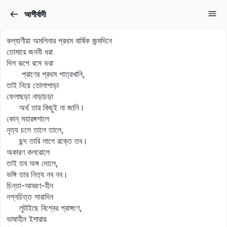
আশীর্বাদী
Sign in
Sign up
কল্যাণীয়া অমলিনার প্রথম বার্ষিক জন্মদিনে
Sign in
তোমারে জননী ধরা
দিল রূপে রসে ভরা
Don’t have an account?
Sign up
প্রাণের প্রথম পাত্রখানি,
তাই নিয়ে তোলাপাড়া
ফেলাছড়া নাড়াচড়া
অর্থ তার কিছুই না জানি।
কোন্‌ মহারঙ্গশালে
নৃত্য চলে তালে তালে,
ছন্দ তারি লাগে রক্তে তব।
অকারণ কলরোলে
তাই তব অঙ্গ দোলে,
Lost your password?
ভঙ্গি তার নিত্য নব নব।
Remember me
চিন্তা-আবরণ-হীন
নগ্নচিত্ত সারাদিন
লুটাইছে বিশ্বের প্রাঙ্গণে,
ভাষাহীন ইশারায়