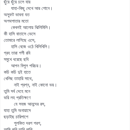
ছুঁয়ে ছুঁয়ে চলে যায়
যাহা-কিছু দেখে আর শোনে।
অস্ফুট ভাবনা যত
অশথপাতার মতো
কেবলই আলোয় ঝিলিমিলি।
কী হাসি বাতাসে ভেসে
তোমারে লাগিছে এসে,
হাসি বেজে ওঠে খিলিখিলি।
গ্রহ তারা শশী রবি
সমুখে ধরেছে ছবি
আপন বিপুল পরিচয়।
কচি কচি দুই হাতে
খেলিছ তাহারি সাথে,
নাই প্রশ্ন, নাই কোনো ভয়।
তুমি সর্ব দেহে মনে
ভরি লহ প্রতিক্ষণে
যে সহজ আনন্দের রস,
যাহা তুমি অনায়াসে
ছড়াইছ চারিপাশে
পুলকিত দরশ পরশ,
আমি কবি তারি লাগি