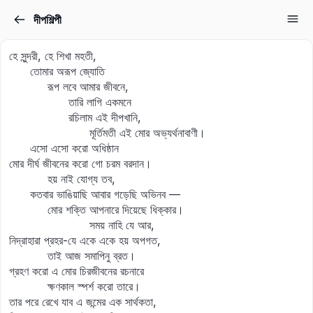
দীপশিল্পী
Sign in
Sign up
হে সুন্দরী, হে শিখা মহতী,
Sign in
তোমার অরূপ জ্যোতি
রূপ লবে আমার জীবনে,
Don’t have an account?
Sign up
তারি লাগি একমনে
রচিলাম এই দীপখানি,
মূর্তিমতী এই মোর অভ্যর্থনাবাণী।
এসো এসো করো অধিষ্ঠান
মোর দীর্ঘ জীবনের করো গো চরম বরদান।
হয় নাই যোগ্য তব,
কতবার ভাঙিয়াছি আবার গড়েছি অভিনব —
মোর শক্তি আপনারে দিয়েছে ধিক্কার।
সময় নাহি যে আর,
Lost your password?
নিদ্রাহারা প্রহর-যে একে একে হয় অপগত,
Remember me
তাই আজ সমাপিনু ব্রত।
গ্রহণ করো এ মোর চিরজীবনের রচনারে
ক্ষণকাল স্পর্শ করো তারে।
তার পরে রেখে যাব এ জন্মের এক সার্থকতা,