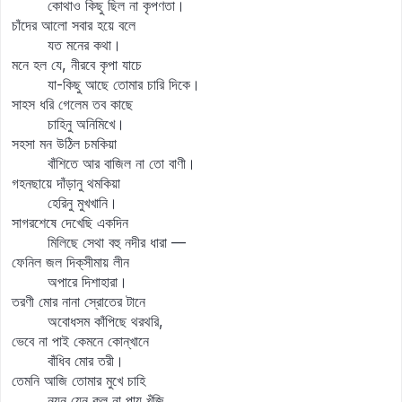
কোথাও কিছু ছিল না কৃপণতা।
চাঁদের আলো সবার হয়ে বলে
যত মনের কথা।
মনে হল যে, নীরবে কৃপা যাচে
যা-কিছু আছে তোমার চারি দিকে।
সাহস ধরি গেলেম তব কাছে
চাহিনু অনিমিখে।
সহসা মন উঠিল চমকিয়া
বাঁশিতে আর বাজিল না তো বাণী।
গহনছায়ে দাঁড়ানু থমকিয়া
হেরিনু মুখখানি।
সাগরশেষে দেখেছি একদিন
মিলিছে সেথা বহু নদীর ধারা —
ফেনিল জল দিক্‌সীমায় লীন
অপারে দিশাহারা।
তরণী মোর নানা স্রোতের টানে
অবোধসম কাঁপিছে থরথরি,
ভেবে না পাই কেমনে কোন্‌খানে
বাঁধিব মোর তরী।
তেমনি আজি তোমার মুখে চাহি
নয়ন যেন কূল না পায় খুঁজি,