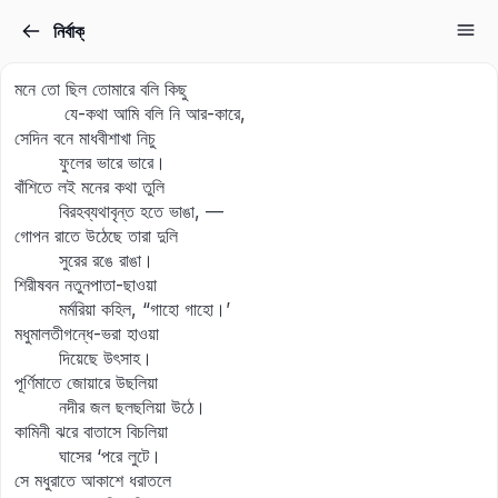
নির্বাক্‌
Sign in
Sign up
মনে তো ছিল তোমারে বলি কিছু
Sign in
যে-কথা আমি বলি নি আর-কারে,
সেদিন বনে মাধবীশাখা নিচু
Don’t have an account?
Sign up
ফুলের ভারে ভারে।
বাঁশিতে লই মনের কথা তুলি
বিরহব্যথাবৃন্ত হতে ভাঙা, —
গোপন রাতে উঠেছে তারা দুলি
সুরের রঙে রাঙা।
শিরীষবন নতুনপাতা-ছাওয়া
মর্মরিয়া কহিল, “গাহো গাহো।’
মধুমালতীগন্ধে-ভরা হাওয়া
দিয়েছে উৎসাহ।
Lost your password?
পূর্ণিমাতে জোয়ারে উছলিয়া
Remember me
নদীর জল ছলছলিয়া উঠে।
কামিনী ঝরে বাতাসে বিচলিয়া
ঘাসের ‘পরে লুটে।
সে মধুরাতে আকাশে ধরাতলে