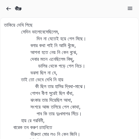
ভীরু
Sign in
Sign up
তাকিয়ে দেখি পিছে
Sign in
সেদিন ভালোবেসেছিলেম,
দিন না যেতেই হয়ে গেল মিছে।
Don’t have an account?
Sign up
বলার কথা পাই নি আমি খুঁজে,
আপনা হতে নেয় নি কেন বুঝে,
দেবার মতন এনেছিলেম কিছু,
ডালির থেকে পড়ে গেল নিচে।
ভরসা ছিল না যে,
তাই তো ভেবে দেখি নি হায়
কী ছিল তার হাসির দ্বিধা-মাঝে।
গোপন বীণা সুরেই ছিল বাঁধা,
ঝংকার তায় দিয়েছিল আধা,
Lost your password?
সংশয়ে আজ তলিয়ে গেল কোথা,
Remember me
পাব কি তায় দুঃখসাগর সিঁচে।
হায় রে গরবিনী,
বারেক তব করুণ চাহনিতে
ভীরুতা মোর লও নি কেন জিনি।