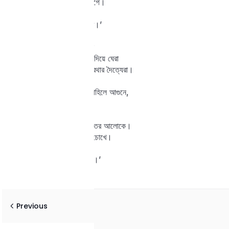
চিত্ত জাগে।
বলি তার পদযুগ চুমি,
“রাজপুত্র তুমি।’
Lost your password?
এতদিন
Remember me
আত্মপরিচয়হীন
জড়তার পাষাণপ্রাচীর দিয়ে ঘেরা
দুর্গ-মাঝে রেখেছিল প্রত্যহের প্রথার দৈত্যেরা।
কোন্‌ মন্ত্রগুণে
সে দুর্ভেদ বাধা যেন দাহিলে আগুনে,
বন্দিনীরে করিলে উদ্ধার,
করি নিলে আপনার,
নিয়ে গেলে মুক্তির আলোকে।
আজিকে তোমারে দেখি কী নূতন চোখে।
কুঁড়ি আজ উঠেছে কুসুমি,
বার বার মন বলে, “রাজপুত্র তুমি।’
Previous