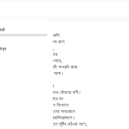
রূপকথা-স্বপ্নলোকবাসী
ed
রাজপুত্র কোথা হতে আসি
শুভক্ষণে দেখা দেয় রূপে
চুপে-চুপে,
ঠাকুর
Sign in
Sign up
জানি বলে জেনেছিনু যারে
তারি মাঝে। আমার সংসারে,
বক্ষে মোর আগমনী পদধ্বনি বাজে
Sign in
যেন বহুদূর হতে আসা।
তার ভাষা
Don’t have an account?
Sign up
প্রাণে দেয় আনি
সমুদ্রপারের কোন্‌ অভিনব যৌবনের বাণী।
সেদিন বুঝিতে পারে মন
ছিল সে-যে নিশ্চেতন
তুচ্ছতার অন্তরালে
এতকাল মায়ানিদ্রাজালে।
তার দৃষ্টিপাতে মোরে নূতন সৃষ্টির ছোঁওয়া লাগে,