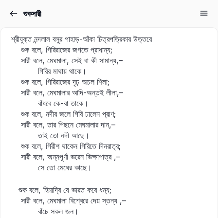
শুকসারী
Sign in
Sign up
শ্রীযুক্ত নন্দলাল বসুর পাহাড়-আঁকা চিত্রপত্রিকার উত্তরে
Sign in
শুক বলে, গিরিরাজের জগতে প্রাধান্য;
সারী বলে, মেঘমালা, সেই বা কী সামান্য,–
Don’t have an account?
Sign up
গিরির মাথায় থাকে।
শুক বলে, গিরিরাজের দৃঢ় অচল শিলা;
সারী বলে, মেঘমালার আদি-অন্তই লীলা,–
বাঁধবে কে-বা তাকে।
শুক বলে, নদীর জলে গিরি ঢালেন প্রাণ;
সারী বলে, তার পিছনে মেঘমালার দান,–
তাই তো নদী আছে।
শুক বলে, গিরীশ থাকেন গিরিতে দিনরাত্র;
সারী বলে, অন্নপূর্ণা ভরেন ভিক্ষাপাত্র ,–
Lost your password?
সে তো মেঘের কাছে।
Remember me
শুক বলে, হিমাদ্রি যে ভারত করে ধন্য;
সারী বলে, মেঘমালা বিশ্বেরে দেয় স্তন্য ,–
বাঁচে সকল জন।