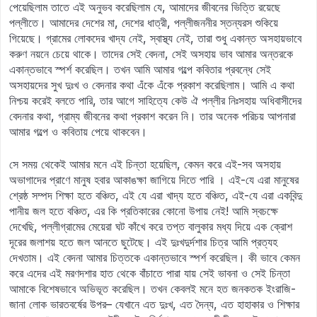
পেয়েছিলাম তাতে এই অনুভব করেছিলাম যে, আমাদের জীবনের ভিত্তি রয়েছে
পল্লীতে। আমাদের দেশের মা, দেশের ধাত্রী, পল্লীজননীর স্তন্যরস শুকিয়ে
গিয়েছে। গ্রামের লোকদের খাদ্য নেই, স্বাস্থ্য নেই, তারা শুধু একান্ত অসহায়ভাবে
করুণ নয়নে চেয়ে থাকে। তাদের সেই বেদনা, সেই অসহায় ভাব আমার অন্তরকে
একান্তভাবে স্পর্শ করেছিল। তখন আমি আমার গল্পে কবিতার প্রবন্ধে সেই
অসহায়দের সুখ দুঃখ ও বেদনার কথা এঁকে এঁকে প্রকাশ করেছিলাম। আমি এ কথা
নিশ্চয় করেই বলতে পারি, তার আগে সাহিত্যে কেউ ঐ পল্লীর নিঃসহায় অধিবাসীদের
বেদনার কথা, গ্রাম্য জীবনের কথা প্রকাশ করেন নি। তার অনেক পরিচয় আপনারা
আমার গল্পে ও কবিতায় পেয়ে থাকবেন।
সে সময় থেকেই আমার মনে এই চিন্তা হয়েছিল, কেমন করে এই-সব অসহায়
অভাগাদের প্রাণে মানুষ হবার আকাঙক্ষা জাগিয়ে দিতে পারি । এই-যে এরা মানুষের
শ্রেষ্ঠ সম্পদ শিক্ষা হতে বঞ্চিত, এই যে এরা খাদ্য হতে বঞ্চিত, এই-যে এরা একবিন্দু
পানীয় জল হতে বঞ্চিত, এর কি প্রতিকারের কোনো উপায় নেই! আমি স্বচক্ষে
দেখেছি, পল্লীগ্রামের মেয়েরা ঘট কাঁখে করে তপ্ত বালুকার মধ্য দিয়ে এক ক্রোশ
দূরের জলাশয় হতে জল আনতে ছুটেছে। এই দুঃখদুর্দশার চিত্র আমি প্রত্যহ
দেখতাম। এই বেদনা আমার চিত্তকে একান্তভাবে স্পর্শ করেছিল। কী ভাবে কেমন
করে এদের এই মরণদশার হাত থেকে বাঁচাতে পারা যায় সেই ভাবনা ও সেই চিন্তা
আমাকে বিশেষভাবে অভিভূত করেছিল। তখন কেবলই মনে হত জনকতক ইংরাজি-
জানা লোক ভারতবর্ষের উপর– যেখানে এত দুঃখ, এত দৈন্য, এত হাহাকার ও শিক্ষার