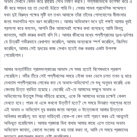
অভাব সেখানে কেমন করে রাষ্ট্রীয় সৌধ নির্মাণ করবে। পল্লীজীবনকে উপেক্ষা করে এ
কী করে সম্ভব হয় তা ভেবেই উঠতে পারি নি। সেবার পাবনা প্রাদেশিক সম্মেলনে
যখন দুই বিরুদ্ধ পক্ষের সৃষ্টি হল তখন আমাকে তাঁরা তাঁদের গোলযোগের মীমাংসার
জন্য সভাপতির পদে বরণ করেছিলেন। আমার অভিভাষণ শুনে দুই পক্ষই আমার খুবই
প্রশংসা করে বললেন, আপনি ঠিক আমাদেরই পক্ষের কথা বলেছেন; আমি কিন্তু
জানতাম, আমি কারুর কথাই বলি নি। আমার জীবনের মধ্যে পল্লীগ্রামের দুঃখ-দুর্দশার
যে চিত্রটি গভীরভাবে রেখাপাত করেছিল, আমার অন্তরকে স্পর্শ করেছিল, বিচলিত
করেছিল, আমার সেই হৃদয়ের কাজ সেখান হতেই শুরু করবার একটা উপলক্ষ
পেয়েছিলাম।
আমার অন্তর্নিহিত গ্রামসংস্কারের আভাস সে সময় হতেই বিশেষভাবে প্রকাশ
পেয়েছিল। নদীর তীরে সেই পল্লীবাসের সময়ে নৌকা যখন ভেসে চলত তখন দু ধারে
দেখতাম পল্লীগ্রামের লোকের কত যে অভাব-অভিযোগ! সে শুধু অনুভব করেছি এবং
বেদনায় চিত্ত ব্যথিত হয়েছে। ভেবেছি এই-যে আমাদের সম্মুখে অভাব ও
অভিযোগের উত্তুঙ্গ শিখর দাঁড়িয়ে রয়েছে, একে কি আমাদের ভয়ের চক্ষেই কেবল
দেখতে হবে। পারব না একে কখনো উত্তীর্ণ হতে? সে সময়ে দিনরাত স্বপ্নের মতো
এই অভাব ও অভিযোগ দূর করবার জন্য আগ্রহ ও উত্তেজনা আমার চিত্তকে
অধিকার করেছিল; যত বড়ো দায়িত্বই হোক-না কেন তাই গ্রহণ করব এই আনন্দেই
অভিভূত হয়েছিলাম। আমার প্রজারা বিনা বাধায় আমার কাছে এসে তাদের অভাব
অভিযোগ জানাত, কোনো সংকোচ বা ভয় তারা করত না, আমি সে সময়ে প্রজাদের
মৃতদেহে প্রাণসঞ্চার করতে চেষ্টা করেছিলাম।