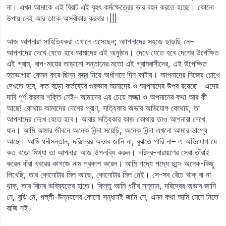
না। এখন আমাকে এই বিরাট এই বৃহৎ কর্মক্ষেত্রের ভার বহন করতে হচ্ছে। কোনো
উপায় নেই আর তাকে অস্বীকার করবার।|||
আজ আপনারা সাহিত্যিকরা এখানে এসেছেন; আাপনাদের সহজে ছাড়ছি নে–
আপনাদের দেখে যেতে হবে আমাদের এই অনুষ্ঠান। দেখে যেতে হবে দেশের উপেক্ষিত
এই গ্রাম, বাপ-মায়ের তাড়ানো সন্তানের মতো এই গ্রামবাসীদের, এই উপেক্ষিত
হতভাগারা কেমন করে ছিন্ন বস্ত্র নিয়ে অর্ধাশনে দিন কাটায়। আপনাদের নিজের চোখে
দেখতে হবে, কত বড়ো কর্তব্যের গুরুভার আমাদের ও আপনাদের উপর রয়েছে। এদের
দাবি পূর্ণ করবার শক্তি নেই– আমাদের এর চেয়ে লজ্জা ও অপমানের কথা আর কী
আছে! কোথায় আমাদের দেশের প্রাণ, সত্যিকার অভাব অভিযোগ কোথায়, তা
আপনাদের দেখে যেতে হবে। আবার সত্যিকার কাজ কোথায় তাও আপনারা দেখে
যান। আমি আমার জীবনে অনেক নিন্দা সয়েছি, অনেক নিন্দা এখনো আমার ভাগ্যে
আছে। আমি ধনীসন্তান, দরিদ্রের অভাব জানি না, বুঝতে পারি না– এ অভিযোগ যে
কত বড়ো মিথ্যা তা আপনারা আজ উপলব্ধি করুন। দরিদ্র-নারায়ণের সেবা তাঁরাই
করেন যাঁরা খবরের কাগজে নাম প্রকাশ করেন। আমি গদ্যে পদ্যে ছন্দে অনেক-কিছু
লিখেছি, তার কোনোটার মিল আছে, কোনোটার মিল নেই। সে-সব বেঁচে থাক্‌ বা না
থাক্‌, তার বিচার ভবিষ্যতের হাতে। কিন্তু আমি ধনীর সন্তান, দরিদ্রের অভাব জানি
নে, বুঝি নে, পল্লী-উন্নয়নের কোনো সন্ধানই জানি নে, এমন কথা আমি মেনে নিতে
রাজি নই।