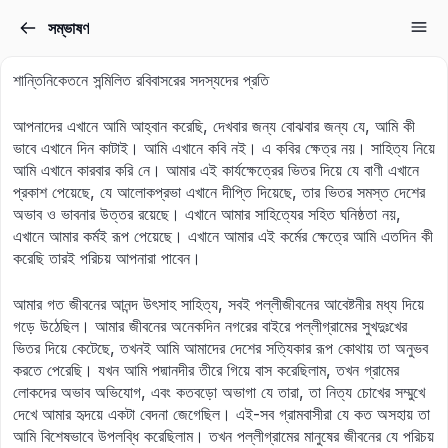
সম্ভাষণ
Sign in
Sign up
শান্তিনিকেতনে সন্মিলিত রবিবাসরের সদস্যদের প্রতি
Sign in
আপনাদের এখানে আমি আহ্বান করেছি, দেখবার জন্য বোঝবার জন্য যে, আমি কী
Don’t have an account?
Sign up
ভাবে এখানে দিন কাটাই। আমি এখানে কবি নই। এ কবির ক্ষেত্র নয়। সাহিত্য নিয়ে
আমি এখানে কারবার করি নে। আমার এই কার্যক্ষেত্রের ভিতর দিয়ে যে বাণী এখানে
প্রকাশ পেয়েছে, যে আলোকপ্রভা এখানে দীপ্তি দিয়েছে, তার ভিতর সমস্ত দেশের
অভাব ও ভাবনার উত্তর রয়েছে। এখানে আমার সাহিত্যের সহিত ঘনিষ্ঠতা নয়,
এখানে আমার কর্মই রূপ পেয়েছে। এখানে আমার এই কর্মের ক্ষেত্রে আমি এতদিন কী
করেছি তারই পরিচয় আপনারা পাবেন।
আমার গত জীবনের আনন্দ উৎসাহ সাহিত্য, সবই পল্লীজীবনের আবেষ্টনীর মধ্য দিয়ে
গড়ে উঠেছিল। আমার জীবনের অনেকদিন নগরের বাইরে পল্লীগ্রামের সুখদুঃখের
Lost your password?
ভিতর দিয়ে কেটেছে, তখনই আমি আমাদের দেশের সত্যিকার রূপ কোথায় তা অনুভব
Remember me
করতে পেরেছি। যখন আমি পদ্মানদীর তীরে গিয়ে বাস করেছিলাম, তখন গ্রামের
লোকদের অভাব অভিযোগ, এবং কতবড়ো অভাগা যে তারা, তা নিত্য চোখের সম্মুখে
দেখে আমার হৃদয়ে একটা বেদনা জেগেছিল। এই-সব গ্রামবাসীরা যে কত অসহায় তা
আমি বিশেষভাবে উপলব্ধি করেছিলাম। তখন পল্লীগ্রামের মানুষের জীবনের যে পরিচয়