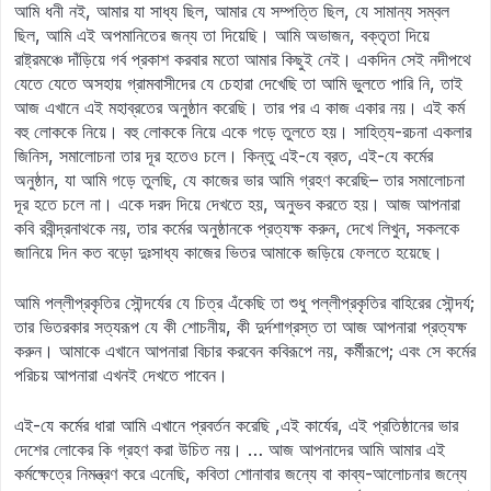
আমি ধনী নই, আমার যা সাধ্য ছিল, আমার যে সম্পত্তি ছিল, যে সামান্য সম্বল
ছিল, আমি এই অপমানিতের জন্য তা দিয়েছি। আমি অভাজন, বক্তৃতা দিয়ে
রাষ্ট্রমঞ্চে দাঁড়িয়ে গর্ব প্রকাশ করবার মতো আমার কিছুই নেই। একদিন সেই নদীপথে
যেতে যেতে অসহায় গ্রামবাসীদের যে চেহারা দেখেছি তা আমি ভুলতে পারি নি, তাই
আজ এখানে এই মহাব্রতের অনুষ্ঠান করেছি। তার পর এ কাজ একার নয়। এই কর্ম
বহু লোককে নিয়ে। বহু লোককে নিয়ে একে গড়ে তুলতে হয়। সাহিত্য-রচনা একলার
জিনিস, সমালোচনা তার দূর হতেও চলে। কিন্তু এই-যে ব্রত, এই-যে কর্মের
অনুষ্ঠান, যা আমি গড়ে তুলছি, যে কাজের ভার আমি গ্রহণ করেছি– তার সমালোচনা
দূর হতে চলে না। একে দরদ দিয়ে দেখতে হয়, অনুভব করতে হয়। আজ আপনারা
কবি রবীন্দ্রনাথকে নয়, তার কর্মের অনুষ্ঠানকে প্রত্যক্ষ করুন, দেখে লিখুন, সকলকে
জানিয়ে দিন কত বড়ো দুঃসাধ্য কাজের ভিতর আমাকে জড়িয়ে ফেলতে হয়েছে।
আমি পল্লীপ্রকৃতির সৌন্দর্যের যে চিত্র এঁকেছি তা শুধু পল্লীপ্রকৃতির বাহিরের সৌন্দর্য;
তার ভিতরকার সত্যরূপ যে কী শোচনীয়, কী দুর্দশাগ্রস্ত তা আজ আপনারা প্রত্যক্ষ
করুন। আমাকে এখানে আপনারা বিচার করবেন কবিরূপে নয়, কর্মীরূপে; এবং সে কর্মের
পরিচয় আপনারা এখনই দেখতে পাবেন।
এই-যে কর্মের ধারা আমি এখানে প্রবর্তন করেছি ,এই কার্যের, এই প্রতিষ্ঠানের ভার
দেশের লোকের কি গ্রহণ করা উচিত নয়। … আজ আপনাদের আমি আমার এই
কর্মক্ষেত্রে নিমন্ত্রণ করে এনেছি, কবিতা শোনাবার জন্যে বা কাব্য-আলোচনার জন্যে