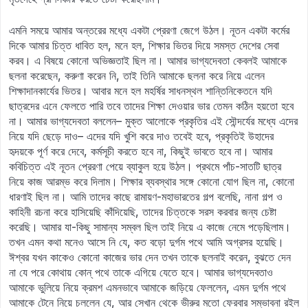
এমনি সময়ে আমার অন্তরের মধ্যে একটা প্রেরণা জেগে উঠল। নূতন একটা কর্মের
দিকে আমার চিত্ত ধাবিত হল, মনে হল, শিক্ষার ভিতর দিয়ে সমস্ত দেশের সেবা
করব। এ বিষয়ে কোনো অভিজ্ঞতাই ছিল না। আমার ভাগ্যদেবতা কেবলই আমাকে
ছলনা করেছেন, করুণা করেন নি, তাই তিনি আমাকে ছলনা করে নিয়ে এলেন
শিক্ষাদানকার্যের ভিতর। আবার মনে হল মহর্ষির সাধনস্থল শান্তিনিকেতনে যদি
ছাত্রদের এনে ফেলতে পারি তবে তাদের শিক্ষা দেওয়ার ভার তেমন কঠিন হয়তো হবে
না। আমার ভাগ্যদেবতা বললেন– মুক্ত আলোকে প্রকৃতির এই সৌন্দর্যের মধ্যে এদের
নিয়ে যদি ছেড়ে দাও– এদের যদি খুশি করে দাও তবেই হবে, প্রকৃতিই উহাদের
হৃদয়কে পূর্ণ করে দেবে, কর্মসূচী করতে হবে না, কিছুই ভাবতে হবে না। আমার
কবিচিত্ত এই নূতন প্রেরণা পেয়ে ব্যাকুল হয়ে উঠল। প্রথমে পাঁচ-সাতটি ছাত্র
নিয়ে কাজ আরম্ভ করে দিলাম। শিক্ষার ব্যবস্থার সঙ্গে কোনো যোগ ছিল না, কোনো
ধারণাই ছিল না। আমি তাদের কাছে রামায়ণ-মহাভারতের গল্প বলেছি, নানা গল্প ও
কাহিনী রচনা করে হাসিয়েছি কাঁদিয়েছি, তাদের চিত্তকে সরস করবার জন্য চেষ্টা
করেছি। আমার যা-কিছু সামান্য সম্বল ছিল তাই নিয়ে এ কাজে নেমে পড়েছিলাম।
তখন এমন কথা মনেও আসে নি যে, কত বড়ো দুর্গম পথে আমি অগ্রসর হয়েছি।
ঈশ্বর যখন কাকেও কোনো কাজের ভার দেন তখন তাকে ছলনাই করেন, বুঝতে দেন
না যে পরে কোথায় কোন্‌ পথে তাকে এগিয়ে যেতে হবে। আমার ভাগ্যদেবতাও
আমাকে ভুলিয়ে নিয়ে ক্রমশ এমনভাবে আমাকে জড়িয়ে ফেললেন, এমন দুর্গম পথে
আমাকে টেনে নিয়ে চললেন যে, আর সেখান থেকে ভীরুর মতো ফেরবার সম্ভাবনা রইল