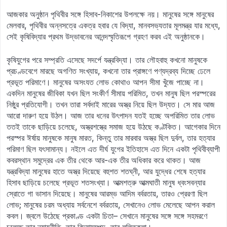
আজকার অনুষ্ঠান পৃথিবীর সঙ্গে হিসাব-নিকাশের উপলক্ষে নয়। মানুষের সঙ্গে মানুষের
মেলবার, পৃথিবীর অন্নসত্রে একত্র হবার যে বিদ্যা, মানবসভ্যতার মূলমন্ত্র যার মধ্যে,
সেই কৃষিবিদ্যার প্রথম উদ্ভাবনের আনন্দস্মৃতিরূপে গ্রহণ করব এই অনুষ্ঠানকে।
কৃষিযুগের পরে সম্প্রতি এসেছে সদর্পে যন্ত্রবিদ্যা। তার লৌহবাহু কখনো মানুষকে
প্রচণ্ডবেগে মারছে অগণিত সংখ্যায়, কখনো তার প্রাঙ্গণে পণ্যদ্রব্য দিচ্ছে ঢেলে
প্রভূত পরিমাণে। মানুষের অসংযত লোভ কোথাও আপন সীমা খুঁজে পাচ্ছে না।
একদিন মানুষের জীবিকা যখন ছিল সংকীর্ণ সীমায় পরিমিত, তখন মানুষ ছিল পরস্পরের
নিষ্ঠুর প্রতিযোগী। তখন তারা সর্বদাই মারের অস্ত্র নিয়ে ছিল উদ্যত। সে মার আজ
আরো দারুণ হয়ে উঠল। আজ তার ধনের উৎপাদন যতই হচ্ছে অপরিমিত তার লোভ
ততই তাকে ছাড়িয়ে চলেছে, অস্ত্রশস্ত্রে সমাজ হয়ে উঠছে কণ্টকিত। আগেকার দিনে
পরস্পর ঈর্ষায় মানুষকে মানুষ মারত, কিন্তু তার মারবার অস্ত্র ছিল দুর্বল, তার হত্যার
পরিমাণ ছিল যৎসামান্য। নইলে এত দীর্ঘ যুগের ইতিহাসে এত দিনে একটা পৃথিবীব্যাপী
কবরস্থান সমুদ্রের এক তীর থেকে আর-এক তীর অধিকার করে থাকত। আজ
যন্ত্রবিদ্যা মানুষের হাতে অস্ত্র দিয়েছে বহুশত শতঘ্নী, আর যুদ্ধের শেষে হত্যার
হিসাব ছাড়িয়ে চলেছে প্রভূত শতসংখ্যা। আত্মশত্রু আত্মঘাতী মানুষ ধ্বংসবন্যার
স্রোতে গা ভাসান দিয়েছে। মানুষের আরম্ভ আদিম বর্বরতায়, তারও প্রেরণা ছিল
লোভ; মানুষের চরম অধ্যায় সর্বনেশে বর্বরতায়, সেখানেও লোভ মেলেছে আপন করাল
কবল। জ্বলে উঠেছে প্রকাণ্ড একটা চিতা– সেখানে মানুষের সঙ্গে সঙ্গে সহমরণে