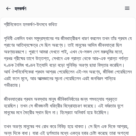
হলকর্ষণ
Sign in
Sign up
শ্রীনিকেতন হলকর্ষণ-উৎসবে কথিত
Sign in
পৃথিবী একদিন যখন সমুদ্রস্নানের পর জীবধাত্রীরূপ ধারণ করলেন তখন তাঁর প্রথম যে
Don’t have an account?
Sign up
প্রাণের আতিথ্যক্ষেত্র সে ছিল অরণ্যে। তাই মানুষের আদিম জীবনযাত্রা ছিল
অরণ্যচররূপে। পুরাণে আমরা দেখতে পাই, এখন যে-সকল দেশ মরুভূমির মতো,
প্রখর গ্রীষ্মের তাপে উত্তপ্ত, সেখানে এক প্রান্ত থেকে আর-এক প্রান্ত পর্যন্ত
দণ্ডক নৈমিষ খাণ্ডব ইত্যাদি বড়ো বড়ো সুনিবিড় অরণ্য ছায়া বিস্তার করেছিল।
আর্য ঔপনিবেশিকেরা প্রথম আশ্রয় পেয়েছিলেন এই-সব অরণ্যে, জীবিকা পেয়েছিলেন
এরই ফলে মূলে, আর আত্মজ্ঞানের সূচনা পেয়েছিলেন এরই জনবিরল শান্তির
গভীরতায়।
জীবনযাত্রার প্রথম অবস্থায় মানুষ জীবিকানির্বাহের জন্য পশুহত্যায় প্রবৃত্ত
Lost your password?
হয়েছিল। তখন সে জীবজননী ধরিত্রীর বিদ্রোহাচরণ করেছে। এই বর্বরতার যুগে
Remember me
মানুষের মনে মৈত্রীর স্থান ছিল না। হিংস্রতা অনিবার্য হয়ে উঠেছিল।
তখন অরণ্য মানুষের পথ রোধ করে নিবিড় হয়ে থাকত। সে ছিল এক দিকে আশ্রয়,
অন্য দিকে বাধা। যারা এই দুর্গমতার মধ্যে একত্র হবার চেষ্টা করেছে তারা অগত্যা