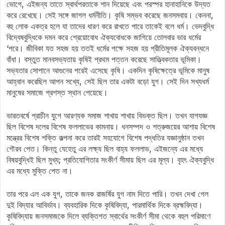
ভোগে, এইজন্য তাতে স্বার্থপরতাকে শান দিয়েছে এবং পরস্পর হানাহানিকে উদ্যত
করে রেখেছে। সেই সঙ্গে জাগল ধর্মনীতি। কৃষি সম্ভব করেছে জনসমবায়। কেননা,
বহু লোক একত্র হলে যা তাদের ধারণ করে রাখতে পারে তাকেই বলে ধর্ম। ভেদবুদ্ধি
বিদ্বেষবুদ্ধিকে দমন করে শ্রেয়োবোধ ঐক্যবোধকে জাগিয়ে তোলবার ভার ধর্মের
‘পরে। জীবিকা যত সহজ হয় ততই ধর্মের পক্ষে সহজ হয় প্রীতিমূলক ঐক্যবন্ধনে
বাঁধা। বস্তুত মানবসভ্যতায় কৃষিই প্রথম পত্তন করেছে সাত্ত্বিকতার ভূমিকা।
সভ্যতার সোপানে আগুনের পরেই এসেছে কৃষি। একদিন কৃষিক্ষেত্রে ভূমিকে মানুষ
আহ্বান করেছিল আপন সখ্যে, সেই ছিল তার একটা বড়ো যুগ। সেই দিন সখ্যধর্ম
মানুষের সমাজে প্রশস্ত স্থান পেয়েছে।
ভারতবর্ষে প্রাচীন যুগে আরণ্যক সমাজ শাখায় শাখায় বিভক্ত ছিল। তখন যাগযজ্ঞ
ছিল বিশেষ দলের বিশেষ ফললাভের কামনায়। ধনসম্পদ ও শত্রুজয়ের আশায় বিশেষ
মন্ত্রের বিশেষ শক্তি কল্পনা করে তারই সহযোগে বিশেষ পদ্ধতির যজ্ঞানুষ্ঠান তখন
গৌরব পেত। কিন্তু যেহেতু এর লক্ষ্য ছিল বাহ্য ফললাভ, এইজন্যে এর মধ্যে
বিষয়বুদ্ধিই ছিল মুখ্য; প্রতিযোগিতার সংকীর্ণ সীমায় ছিল এর মূল্য। বৃহৎ ঐক্যবুদ্ধি
এর মধ্যে মুক্তি পেত না।
তার পরে এল এক যুগ, তাকে জনক রাজর্ষির যুগ নাম দিতে পারি। তখন দেখা গেল
দুই বিদ্যার আবির্ভাব। ব্যবহারিক দিকে কৃষিবিদ্যা, পারমার্থিক দিকে ব্রহ্মবিদ্যা।
কৃষিবিদ্যায় জনসমাজকে দিলে ব্যক্তিগত স্বার্থের সংকীর্ণ সীমা থেকে বহুল পরিমাণে