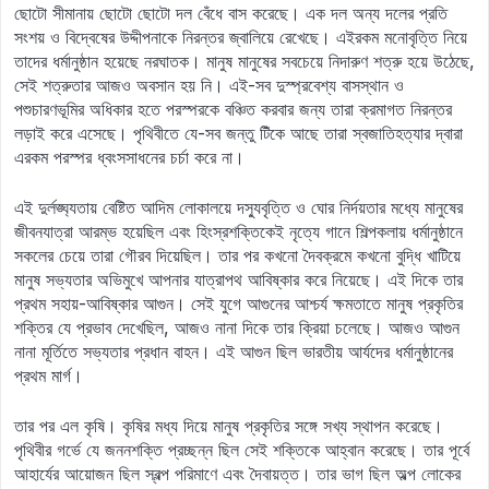
ছোটো সীমানায় ছোটো ছোটো দল বেঁধে বাস করেছে। এক দল অন্য দলের প্রতি
সংশয় ও বিদ্বেষের উদ্দীপনাকে নিরন্তর জ্বালিয়ে রেখেছে। এইরকম মনোবৃত্তি নিয়ে
তাদের ধর্মানুষ্ঠান হয়েছে নরঘাতক। মানুষ মানুষের সবচেয়ে নিদারুণ শত্রু হয়ে উঠেছে,
সেই শত্রুতার আজও অবসান হয় নি। এই-সব দুস্প্রবেশ্য বাসস্থান ও
পশুচারণভূমির অধিকার হতে পরস্পরকে বঞ্চিত করবার জন্য তারা ক্রমাগত নিরন্তর
লড়াই করে এসেছে। পৃথিবীতে যে-সব জন্তু টিঁকে আছে তারা স্বজাতিহত্যার দ্বারা
এরকম পরস্পর ধ্বংসসাধনের চর্চা করে না।
এই দুর্লঙ্ঘ্যতায় বেষ্টিত আদিম লোকালয়ে দস্যুবৃত্তি ও ঘোর নির্দয়তার মধ্যে মানুষের
জীবনযাত্রা আরম্ভ হয়েছিল এবং হিংস্রশক্তিকেই নৃত্যে গানে শিল্পকলায় ধর্মানুষ্ঠানে
সকলের চেয়ে তারা গৌরব দিয়েছিল। তার পর কখনো দৈবক্রমে কখনো বুদ্ধি খাটিয়ে
মানুষ সভ্যতার অভিমুখে আপনার যাত্রাপথ আবিষ্কার করে নিয়েছে। এই দিকে তার
প্রথম সহায়-আবিষ্কার আগুন। সেই যুগে আগুনের আশ্চর্য ক্ষমতাতে মানুষ প্রকৃতির
শক্তির যে প্রভাব দেখেছিল, আজও নানা দিকে তার ক্রিয়া চলেছে। আজও আগুন
নানা মূর্তিতে সভ্যতার প্রধান বাহন। এই আগুন ছিল ভারতীয় আর্যদের ধর্মানুষ্ঠানের
প্রথম মার্গ।
তার পর এল কৃষি। কৃষির মধ্য দিয়ে মানুষ প্রকৃতির সঙ্গে সখ্য স্থাপন করেছে।
পৃথিবীর গর্ভে যে জননশক্তি প্রচ্ছন্ন ছিল সেই শক্তিকে আহ্বান করেছে। তার পূর্বে
আহার্যের আয়োজন ছিল স্বল্প পরিমাণে এবং দৈবায়ত্ত। তার ভাগ ছিল অল্প লোকের