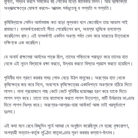
মুক্তি, সম্ভব করলে সমাজের বহু লোকের মধ্যে জীবিকার মিলন। আর ব্রহ্মবিদ্যা
অধ্যাত্মক্ষেত্রে ঘোষণা করলে– আত্মবৎ সর্বভূতেষু য পশ্যতি স পশ্যতি।
কৃষিবিদ্যাকে সেদিন আর্যসমাজ কত বড়ো মূল্যবান বলে জেনেছিল তার আভাস পাই
রামায়ণে। হলকর্ষণরেখাতেই সীতা পেয়েছিলেন রূপ, অহল্যা ভূমিকে হলযোগ্য
করেছিলেন রাম। এই হলকর্ষণই একদিন অরণ্য পর্বত ভেদ করে ভারতের উত্তরকে
দক্ষিণকে এক করেছিল।
যে অনার্য রাক্ষসেরা আর্যদের শত্রু ছিল, তাদের শক্তিকে পরাভূত করে তাদের হাত
থেকে এই নূতন বিদ্যাকে রক্ষা করতে, উদ্ধার করতে বিস্তর প্রয়াস করতে হয়েছিল।
পৃথিবীর দান গ্রহণ করবার সময় লোভ বেড়ে উঠল মানুষের। অরণ্যের হাত থেকে
কৃষিক্ষেত্র জয় করে নিলে, অবশেষে কৃষিক্ষেত্রের একাধিপত্য অরণ্যকে হঠিয়ে দিতে
লাগল। নানা প্রয়োজনে গাছ কেটে কেটে পৃথিবীর ছায়াবস্ত্র হরণ করে তাকে দিতে
লাগল নগ্ন করে। তাতে তার বাতাসকে করতে লাগল উত্তপ্ত, মাটি উর্বরতার ভাণ্ডার
দিতে লাগল নিঃস্ব করে। অরণ্যের-আশ্রয়-হারা আর্যাবর্ত আজ তাই খরসূর্যতাপে
দুঃসহ।
এই কথা মনে রেখে কিছুদিন পূর্বে আমরা যে অনুষ্ঠান করেছিলুম সে হচ্ছে বৃক্ষরোপণ,
অপব্যয়ী সন্তান-কর্তৃক লুণ্ঠিত মাতৃভাণ্ডার পূরণ করবার কল্যাণ-উৎসব।