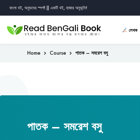
বাংলা বই, অনুভবের স্পর্শ! || একটি বই, হাজার অনুভূতি!
লেখক
Home
Course
পাতক – সমরেশ বসু
পাতক – সমরেশ বসু